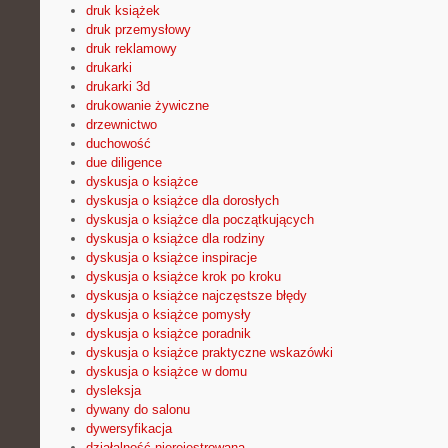
druk książek
druk przemysłowy
druk reklamowy
drukarki
drukarki 3d
drukowanie żywiczne
drzewnictwo
duchowość
due diligence
dyskusja o książce
dyskusja o książce dla dorosłych
dyskusja o książce dla początkujących
dyskusja o książce dla rodziny
dyskusja o książce inspiracje
dyskusja o książce krok po kroku
dyskusja o książce najczęstsze błędy
dyskusja o książce pomysły
dyskusja o książce poradnik
dyskusja o książce praktyczne wskazówki
dyskusja o książce w domu
dysleksja
dywany do salonu
dywersyfikacja
działalność nierejestrowana