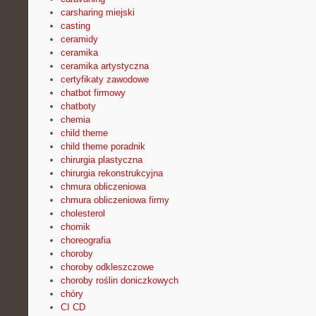
carsharing miejski
casting
ceramidy
ceramika
ceramika artystyczna
certyfikaty zawodowe
chatbot firmowy
chatboty
chemia
child theme
child theme poradnik
chirurgia plastyczna
chirurgia rekonstrukcyjna
chmura obliczeniowa
chmura obliczeniowa firmy
cholesterol
chomik
choreografia
choroby
choroby odkleszczowe
choroby roślin doniczkowych
chóry
CI CD