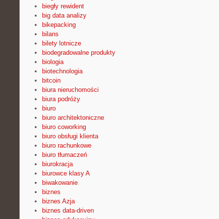
biegły rewident
big data analizy
bikepacking
bilans
bilety lotnicze
biodegradowalne produkty
biologia
biotechnologia
bitcoin
biura nieruchomości
biura podróży
biuro
biuro architektoniczne
biuro coworking
biuro obsługi klienta
biuro rachunkowe
biuro tłumaczeń
biurokracja
biurowce klasy A
biwakowanie
biznes
biznes Azja
biznes data-driven