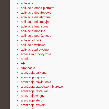
aplikacje
aplikacje cross-platform
aplikacje desktopowe
aplikacje dietetyczne
aplikacje edukacyjne
aplikacje finansowe
aplikacje mobilne
aplikacje podróżnicze
aplikacje PWA
aplikacje webowe
aplikacje zdrowotne
apteczka turystyczna
apteka
AR
Aranżacja
aranżacja balkonu
aranżacja ogrodu
aranżacja oświetlenia
aranżacja przestrzeni biurowej
aranżacja restauracji
aranżacja wnętrz
aranżacje stołu
aranżacje sypialni