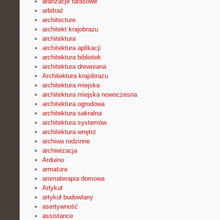
aranżacje tarasowe
arbitraż
architecture
architekt krajobrazu
architektura
architektura aplikacji
architektura bibliotek
architektura drewniana
Architektura krajobrazu
architektura miejska
architektura miejska nowoczesna
architektura ogrodowa
architektura sakralna
architektura systemów
architektura wnętrz
archiwa rodzinne
archiwizacja
Arduino
armatura
aromaterapia domowa
Artykuł
artykuł budowlany
asertywność
assistance