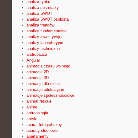
analiza rynku
analiza sprzedaży
analiza SWOT
analiza SWOT osobista
analiza trendów
analizy fundamentalne
analizy inwestycyjne
analizy laboratoryjne
analizy techniczne
andropauza
Angular
animacja czasu wolnego
animacje 2D
animacje 3D
animacje dla dzieci
animacje edukacyjne
animacje społecznościowe
animal rescue
anime
antropologia
antyki
aparat fotograficzny
aparaty słuchowe
apartamenty