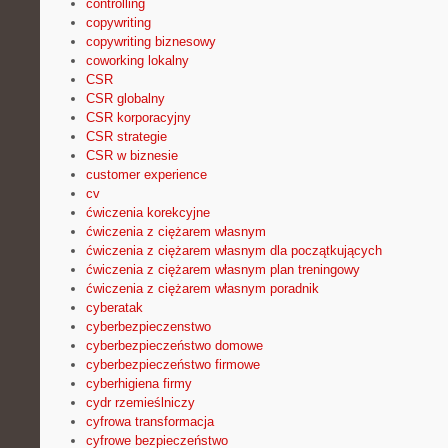
controlling
copywriting
copywriting biznesowy
coworking lokalny
CSR
CSR globalny
CSR korporacyjny
CSR strategie
CSR w biznesie
customer experience
cv
ćwiczenia korekcyjne
ćwiczenia z ciężarem własnym
ćwiczenia z ciężarem własnym dla początkujących
ćwiczenia z ciężarem własnym plan treningowy
ćwiczenia z ciężarem własnym poradnik
cyberatak
cyberbezpieczenstwo
cyberbezpieczeństwo domowe
cyberbezpieczeństwo firmowe
cyberhigiena firmy
cydr rzemieślniczy
cyfrowa transformacja
cyfrowe bezpieczeństwo