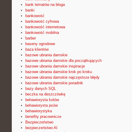
bank tematów na bloga
banki
bankowość
bankowość cyfrowa
bankowość internetowa
bankowość mobilna
barber
baseny ogrodowe
baza klientów
bazowe ubrania damskie
bazowe ubrania damskie dla początkujących
bazowe ubrania damskie inspiracje
bazowe ubrania damskie krok po kroku
bazowe ubrania damskie najczęstsze błędy
bazowe ubrania damskie poradnik
bazy danych SQL
beczka na deszczówkę
behawiorysta kotów
behawiorysta psów
behawiorystyka
benefity pracownicze
Bezpieczeństwo
bezpieczeństwo AI