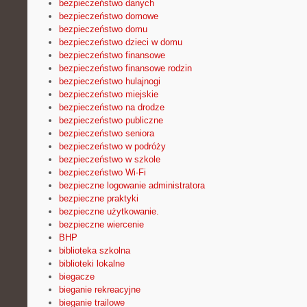
bezpieczeństwo danych
bezpieczeństwo domowe
bezpieczeństwo domu
bezpieczeństwo dzieci w domu
bezpieczeństwo finansowe
bezpieczeństwo finansowe rodzin
bezpieczeństwo hulajnogi
bezpieczeństwo miejskie
bezpieczeństwo na drodze
bezpieczeństwo publiczne
bezpieczeństwo seniora
bezpieczeństwo w podróży
bezpieczeństwo w szkole
bezpieczeństwo Wi-Fi
bezpieczne logowanie administratora
bezpieczne praktyki
bezpieczne użytkowanie.
bezpieczne wiercenie
BHP
biblioteka szkolna
biblioteki lokalne
biegacze
bieganie rekreacyjne
bieganie trailowe