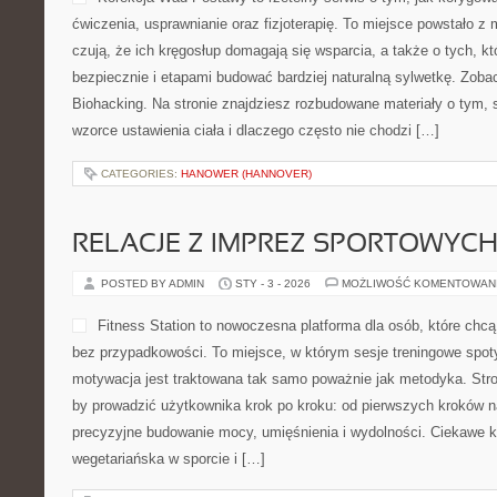
ćwiczenia, usprawnianie oraz fizjoterapię. To miejsce powstało z
czują, że ich kręgosłup domagają się wsparcia, a także o tych, kt
bezpiecznie i etapami budować bardziej naturalną sylwetkę. Zoba
Biohacking. Na stronie znajdziesz rozbudowane materiały o tym, s
wzorce ustawienia ciała i dlaczego często nie chodzi […]
CATEGORIES:
HANOWER (HANNOVER)
RELACJE Z IMPREZ SPORTOWYC
POSTED BY ADMIN
STY - 3 - 2026
MOŻLIWOŚĆ KOMENTOWAN
Fitness Station to nowoczesna platforma dla osób, które ch
bez przypadkowości. To miejsce, w którym sesje treningowe spotyk
motywacja jest traktowana tak samo poważnie jak metodyka. Str
by prowadzić użytkownika krok po kroku: od pierwszych kroków n
precyzyjne budowanie mocy, umięśnienia i wydolności. Ciekawe k
wegetariańska w sporcie i […]