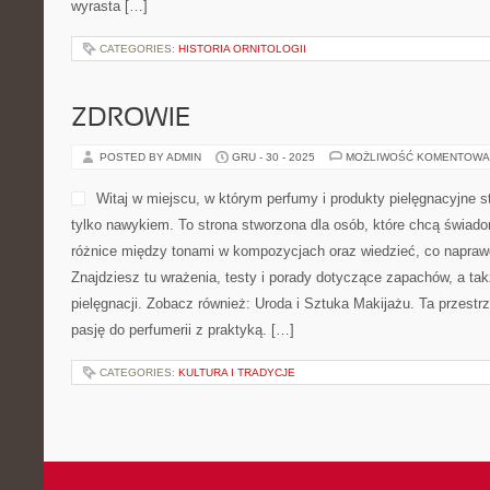
wyrasta […]
CATEGORIES:
HISTORIA ORNITOLOGII
ZDROWIE
POSTED BY ADMIN
GRU - 30 - 2025
MOŻLIWOŚĆ KOMENTOWA
Witaj w miejscu, w którym perfumy i produkty pielęgnacyjne s
tylko nawykiem. To strona stworzona dla osób, które chcą świad
różnice między tonami w kompozycjach oraz wiedzieć, co naprawd
Znajdziesz tu wrażenia, testy i porady dotyczące zapachów, a ta
pielęgnacji. Zobacz również: Uroda i Sztuka Makijażu. Ta przestr
pasję do perfumerii z praktyką. […]
CATEGORIES:
KULTURA I TRADYCJE