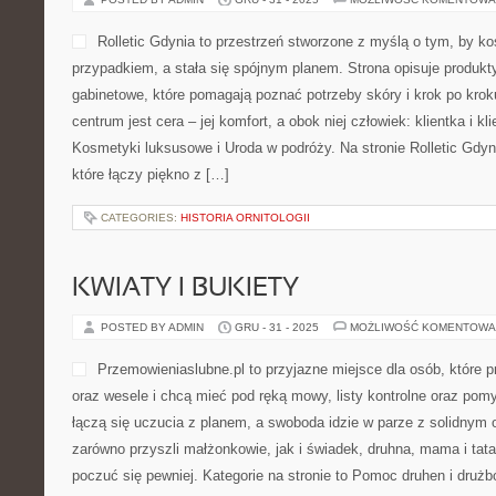
Rolletic Gdynia to przestrzeń stworzone z myślą o tym, by k
przypadkiem, a stała się spójnym planem. Strona opisuje produkty
gabinetowe, które pomagają poznać potrzeby skóry i krok po krok
centrum jest cera – jej komfort, a obok niej człowiek: klientka i k
Kosmetyki luksusowe i Uroda w podróży. Na stronie Rolletic Gdyn
które łączy piękno z […]
CATEGORIES:
HISTORIA ORNITOLOGII
KWIATY I BUKIETY
POSTED BY ADMIN
GRU - 31 - 2025
MOŻLIWOŚĆ KOMENTOWA
Przemowieniaslubne.pl to przyjazne miejsce dla osób, które p
oraz wesele i chcą mieć pod ręką mowy, listy kontrolne oraz pomys
łączą się uczucia z planem, a swoboda idzie w parze z solidnym
zarówno przyszli małżonkowie, jak i świadek, druhna, mama i ta
poczuć się pewniej. Kategorie na stronie to Pomoc druhen i druż