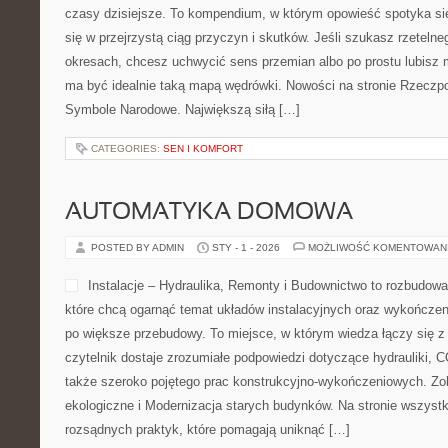
czasy dzisiejsze. To kompendium, w którym opowieść spotyka się 
się w przejrzystą ciąg przyczyn i skutków. Jeśli szukasz rzeteln
okresach, chcesz uchwycić sens przemian albo po prostu lubisz 
ma być idealnie taką mapą wędrówki. Nowości na stronie Rzeczpo
Symbole Narodowe. Największą siłą […]
CATEGORIES:
SEN I KOMFORT
AUTOMATYKA DOMOWA
POSTED BY ADMIN
STY - 1 - 2026
MOŻLIWOŚĆ KOMENTOWAN
Instalacje – Hydraulika, Remonty i Budownictwo to rozbudowa
które chcą ogarnąć temat układów instalacyjnych oraz wykończe
po większe przebudowy. To miejsce, w którym wiedza łączy się 
czytelnik dostaje zrozumiałe podpowiedzi dotyczące hydrauliki, 
także szeroko pojętego prac konstrukcyjno-wykończeniowych. Zo
ekologiczne i Modernizacja starych budynków. Na stronie wszystk
rozsądnych praktyk, które pomagają uniknąć […]