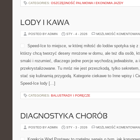
CATEGORIES:
OSZCZĘDNOŚĆ PALIWOWA I EKONOMIA JAZDY
LODY I KAWA
POSTED BY ADMIN
STY - 4 - 2026
MOŻLIWOŚĆ KOMENTOWAN
Speed-Ice to miejsce, w której miłość do lodów spotyka się z 
którzy chcą tworzyć desery mrożone w domu, ale też dla osób, k
smaki i rozumieć, dlaczego jedne porcje wychodzą jedwabiste, a 
przekrystalizowane. Tu mróz nie jest przeszkodą, tylko sekrete
stać się kulinarnią przygodą. Kategorie ciekawe to Inne wpisy i C
Speed-Ice lody […]
CATEGORIES:
BALUSTRADY I PORĘCZE
DIAGNOSTYKA CHORÓB
POSTED BY ADMIN
STY - 3 - 2026
MOŻLIWOŚĆ KOMENTOWAN
Korekcja Wad Postawy to rzetelny serwis o tym, jak korygow