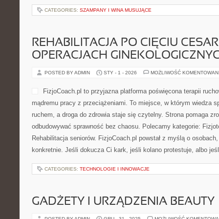
CATEGORIES:
SZAMPANY I WINA MUSUJĄCE
REHABILITACJA PO CIĘCIU CESAR
OPERACJACH GINEKOLOGICZNY
POSTED BY ADMIN
STY - 1 - 2026
MOŻLIWOŚĆ KOMENTOWAN
FizjoCoach.pl to przyjazna platforma poświęcona terapii ruch
mądremu pracy z przeciążeniami. To miejsce, w którym wiedza s
ruchem, a droga do zdrowia staje się czytelny. Strona pomaga zro
odbudowywać sprawność bez chaosu. Polecamy kategorie: Fizjoter
Rehabilitacja seniorów. FizjoCoach.pl powstał z myślą o osobach,
konkretnie. Jeśli dokucza Ci kark, jeśli kolano protestuje, albo jeś
CATEGORIES:
TECHNOLOGIE I INNOWACJE
GADŻETY I URZĄDZENIA BEAUTY
POSTED BY ADMIN
GRU - 31 - 2025
MOŻLIWOŚĆ KOMENTOWA