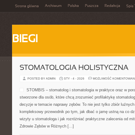
Archiwum
Polska
Puszcza
Redakcja
Strona główna
Spis 
BIEGI
STOMATOLOGIA HOLISTYCZNA
POSTED BY ADMIN
STY - 4 - 2026
MOŻLIWOŚĆ KOMENTOWAN
STOMBIS – stomatolog i stomatologia w praktyce oraz w por
stworzone dla osób, które chcą zrozumieć profilaktykę stomatolo
decyzje w temacie naprawy zębów. To nie jest tylko zbiór luźnyc
kompleksowy przewodnik po tym, jak dbać o jamę ustną na co dzi
wizyty u stomatologa i jak rozróżniać praktyczne zalecenia od mi
Zdrowie Zębów w Różnych […]