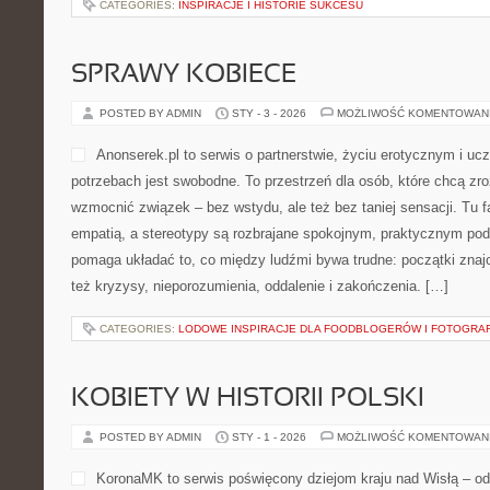
CATEGORIES:
INSPIRACJE I HISTORIE SUKCESU
SPRAWY KOBIECE
POSTED BY ADMIN
STY - 3 - 2026
MOŻLIWOŚĆ KOMENTOWAN
Anonserek.pl to serwis o partnerstwie, życiu erotycznym i u
potrzebach jest swobodne. To przestrzeń dla osób, które chcą zr
wzmocnić związek – bez wstydu, ale też bez taniej sensacji. Tu f
empatią, a stereotypy są rozbrajane spokojnym, praktycznym pode
pomaga układać to, co między ludźmi bywa trudne: początki znajo
też kryzysy, nieporozumienia, oddalenie i zakończenia. […]
CATEGORIES:
LODOWE INSPIRACJE DLA FOODBLOGERÓW I FOTOGRA
KOBIETY W HISTORII POLSKI
POSTED BY ADMIN
STY - 1 - 2026
MOŻLIWOŚĆ KOMENTOWAN
KoronaMK to serwis poświęcony dziejom kraju nad Wisłą – o