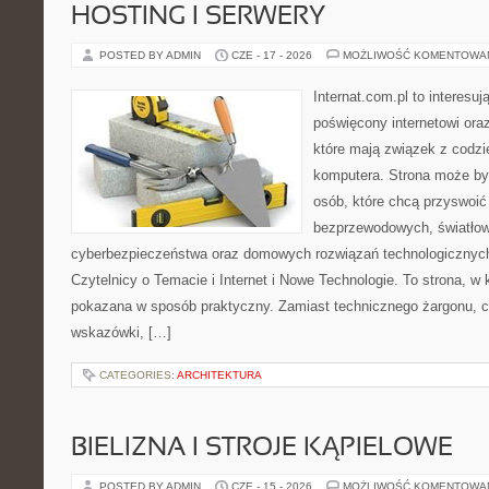
HOSTING I SERWERY
POSTED BY ADMIN
CZE - 17 - 2026
MOŻLIWOŚĆ KOMENTOWA
Internat.com.pl to interesu
poświęcony internetowi or
które mają związek z codz
komputera. Strona może b
osób, które chcą przyswoić 
bezprzewodowych, światłow
cyberbezpieczeństwa oraz domowych rozwiązań technologicznych
Czytelnicy o Temacie i Internet i Nowe Technologie. To strona, w 
pokazana w sposób praktyczny. Zamiast technicznego żargonu, c
wskazówki, […]
CATEGORIES:
ARCHITEKTURA
BIELIZNA I STROJE KĄPIELOWE
POSTED BY ADMIN
CZE - 15 - 2026
MOŻLIWOŚĆ KOMENTOWA