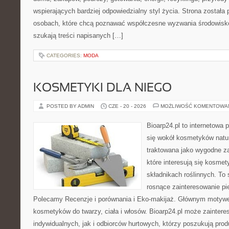
wspierających bardziej odpowiedzialny styl życia. Strona została
osobach, które chcą poznawać współczesne wyzwania środowisko
szukają treści napisanych […]
CATEGORIES:
MODA
KOSMETYKI DLA NIEGO
POSTED BY ADMIN
CZE - 20 - 2026
MOŻLIWOŚĆ KOMENTOWA
Bioarp24.pl to internetowa 
się wokół kosmetyków natu
traktowana jako wygodne za
które interesują się kosme
składnikach roślinnych. To 
rosnące zainteresowanie pie
Polecamy Recenzje i porównania i Eko-makijaż. Głównym motywem
kosmetyków do twarzy, ciała i włosów. Bioarp24.pl może zainter
indywidualnych, jak i odbiorców hurtowych, którzy poszukują pro