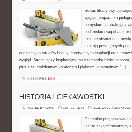
Serwis lifestylowy poświęco
wygląd, preparatom pielęgn
pomysłom na atrakcyjny wyg
podkreślać swój charakter n
miejsce stworzone z myślą 
szukają przystępnych porad
codziennych rytuałów beauty, estetycznych inspiracji oraz spra
wygląd. Strona łączy inspiracyjny ton z tematyką bliską osobom, 
plus size, codziennym komfortem i pięknem w naturalnym […]
CATEGORIES:
DOM
HISTORIA I CIEKAWOSTKI
POSTED BY ADMIN
CZE - 13 - 2026
MOŻLIWOŚĆ KOMENTOWA
Orientalno-przyprawowy char
jest to zakątek stworzony 