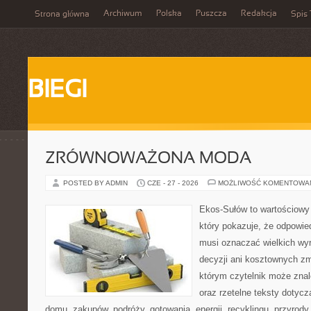
Archiwum
Polska
Puszcza
Redakcja
Strona główna
Spis 
BIEGI
ZRÓWNOWAŻONA MODA
POSTED BY ADMIN
CZE - 27 - 2026
MOŻLIWOŚĆ KOMENTOWA
Ekos-Sułów to wartościowy 
który pokazuje, że odpowie
musi oznaczać wielkich wy
decyzji ani kosztownych zm
którym czytelnik może znale
oraz rzetelne teksty dotyc
domu, zakupów, podróży, gotowania, energii, recyklingu, przyrod