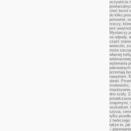
oczywiście n
powtarzalnyc
choć brzmi r
do kilku pro
ponownie, se
rzeczy, któr
jest uważnoś
Wystarczy p
na odpady, a
część stano
woreczki, zu
może zacząć
własnej torb
wielorazowej
wybierania 
pakowanych 
przestają by
nawykiem. K
ubrań. Prze
środowisko,
impulsywnie,
dno szafy. Z
ponadczasow
znajomymi, 
uszkodzeń. 
szycia, cero
tylko przedłu
z twórczego
także to, ja
– planowanie