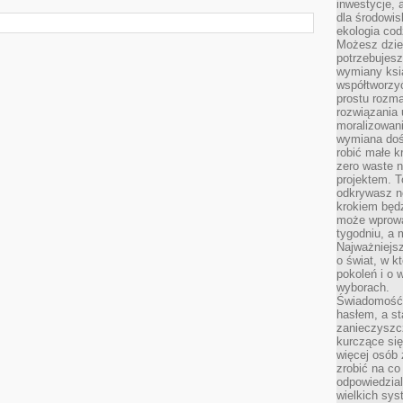
inwestycje, 
dla środowisk
ekologia cod
Możesz dziel
potrzebujesz
wymiany ksi
współtworzy
prostu rozma
rozwiązania 
moralizowania
wymiana doś
robić małe k
zero waste 
projektem. T
odkrywasz n
krokiem będ
może wprowa
tygodniu, a 
Najważniejsz
o świat, w k
pokoleń i o
wyborach.
Świadomość 
hasłem, a st
zanieczyszc
kurczące się
więcej osób 
zrobić na co
odpowiedzial
wielkich sy