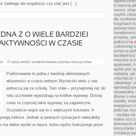
ograniczenie
 żadnego ale rozpatrzyć czy stać jest […]
to lepszej j
owoce, strącz
zwykle zdrow
dla środowis
książkach ku
poświęconych
świadomemu 
DNA Z O WIELE BARDZIEJ
przepisy, po
praktyczną
e
AKTYWNOŚCI W CZASIE
codziennej e
oznacza perf
bezbłędność
mieszka w m
TURYSTYKA
025
MOŻLIWOŚĆ KOMENTOWANIA
ZOSTAŁA WYŁĄCZONA
opakowań, kt
TO
JEDNA
wybór jest o
Z
Podróżowanie to jedna z bardziej ubóstwianych
najlepiej, ja
O
zniechęcać s
WIELE
aktywności w czasie wolnym Wycieczki wielu z nas
BARDZIEJ
„idealnego” 
UBÓSTWIANYCH
wprowadzane
jednoczą się ze szkołą. Tam stale – przynajmniej raz do
AKTYWNOŚCI
zauważalny e
W
roku uczniowie wyjeżdżają na krótkie wyprawy. Dzisiaj
CZASIE
dbanie o ene
WOLNYM
światła, kied
coraz to częściej takie wyprawy są zagraniczne.
energooszcz
Oczywiście wiąże się to z większymi kosztami. A
podczas myc
– wydają się
ywają rodzice. Jednak w pewnych sytuacjach należałoby
realne oszc
domowych de
ie ma dobre wyniki w nauce, które ciężko funkcjonuje przez
korzystanie 
instalację p