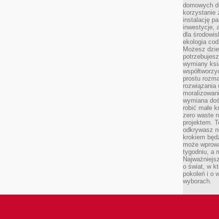
domowych de
korzystanie 
instalację p
inwestycje, 
dla środowisk
ekologia cod
Możesz dziel
potrzebujesz
wymiany ksi
współtworzy
prostu rozma
rozwiązania 
moralizowania
wymiana doś
robić małe k
zero waste 
projektem. T
odkrywasz n
krokiem będ
może wprowa
tygodniu, a 
Najważniejsz
o świat, w k
pokoleń i o
wyborach.