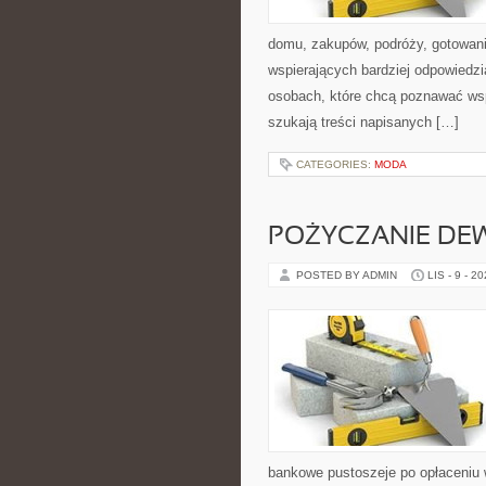
domu, zakupów, podróży, gotowania
wspierających bardziej odpowiedzi
osobach, które chcą poznawać ws
szukają treści napisanych […]
CATEGORIES:
MODA
POŻYCZANIE DE
POSTED BY ADMIN
LIS - 9 - 2
bankowe pustoszeje po opłaceniu w