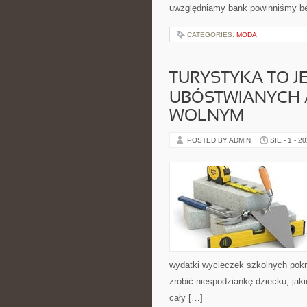
uwzględniamy bank powinniśmy bez
CATEGORIES:
MODA
TURYSTYKA TO JE
UBÓSTWIANYCH 
WOLNYM
POSTED BY ADMIN
SIE - 1 - 2
wydatki wycieczek szkolnych pokr
zrobić niespodziankę dziecku, jak
cały […]