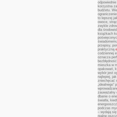
odpowiednie
korzystna za
budżetu. Wie
ograniczenie
to lepszej j
owoce, strącz
zwykle zdrow
dla środowis
książkach ku
poświęconych
świadomemu 
przepisy, po
praktyczną
e
codziennej e
oznacza perf
bezbłędność
mieszka w m
opakowań, kt
wybór jest o
najlepiej, ja
zniechęcać s
„idealnego” 
wprowadzane
zauważalny e
dbanie o ene
światła, kied
energooszcz
podczas myc
– wydają się
realne oszc