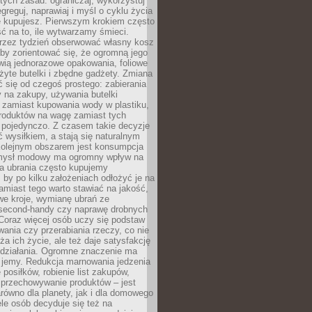
stych zasad: ograniczaj, wykorzystuj
greguj, naprawiaj i myśl o cyklu życia
e kupujesz. Pierwszym krokiem często
ć na to, ile wytwarzamy śmieci.
rzez tydzień obserwować własny kosz
by zorientować się, że ogromną jego
wią jednorazowe opakowania, foliowe
żyte butelki i zbędne gadżety. Zmiana
 się od czegoś prostego: zabierania
y na zakupy, używania butelki
 zamiast kupowania wody w plastiku,
produktów na wagę zamiast tych
pojedynczo. Z czasem takie decyzje
ć wysiłkiem, a stają się naturalnym
olejnym obszarem jest konsumpcja
mysł modowy ma ogromny wpływ na
 a ubrania często kupujemy
 by po kilku założeniach odłożyć je na
amiast tego warto stawiać na jakość,
e kroje, wymianę ubrań ze
second-handy czy naprawę drobnych
Coraz więcej osób uczy się podstaw
wania czy przerabiania rzeczy, co nie
ża ich życie, ale też daje satysfakcję
 działania. Ogromne znaczenie ma
k jemy. Redukcja marnowania jedzenia
 posiłków, robienie list zakupów,
 przechowywanie produktów – jest
równo dla planety, jak i dla domowego
le osób decyduje się też na