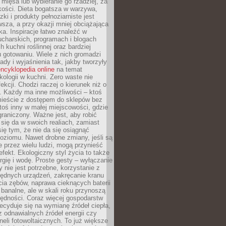
 mięsa lub wybieranie go rzadziej, za
akości. Dieta bogatsza w warzywa,
ki i produkty pełnoziarniste jest
sza, a przy okazji mniej obciążająca
ka. Inspiracje łatwo znaleźć w
charskich, programach i blogach
 kuchni roślinnej oraz bardziej
gotowaniu. Wiele z nich gromadzi
rady i wyjaśnienia tak, jakby tworzyły
ncyklopedia online
na temat
kologii w kuchni. Zero waste nie
ekcji. Chodzi raczej o kierunek niż o
. Każdy ma inne możliwości – ktoś
ieście z dostępem do sklepów bez
oś inny w małej miejscowości, gdzie
graniczony. Ważne jest, aby robić
k się da w swoich realiach, zamiast
ię tym, że nie da się osiągnąć
poziomu. Nawet drobne zmiany, jeśli są
 przez wielu ludzi, mogą przynieść
fekt. Ekologiczny styl życia to także
rgię i wodę. Proste gesty – wyłączanie
y nie jest potrzebne, korzystanie z
ędnych urządzeń, zakręcanie kranu
ia zębów, naprawa cieknących baterii
 banalne, ale w skali roku przynoszą
zędności. Coraz więcej gospodarstw
cyduje się na wymianę źródeł ciepła,
z odnawialnych źródeł energii czy
aneli fotowoltaicznych. To już większe