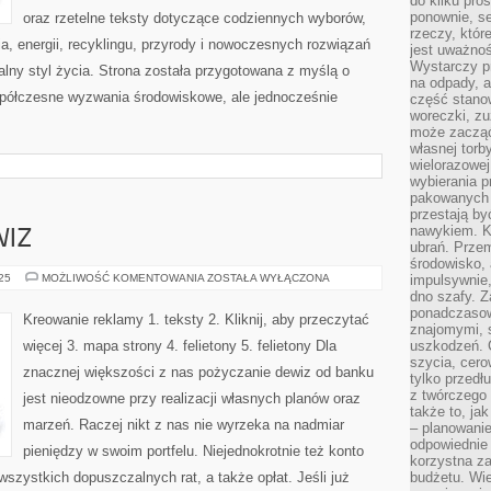
do kilku pro
ponownie, se
oraz rzetelne teksty dotyczące codziennych wyborów,
rzeczy, któr
, energii, recyklingu, przyrody i nowoczesnych rozwiązań
jest uważnoś
Wystarczy p
alny styl życia. Strona została przygotowana z myślą o
na odpady, a
półczesne wyzwania środowiskowe, ale jednocześnie
część stano
woreczki, zu
może zacząć
własnej torb
wielorazowej
wybierania 
pakowanych 
przestają by
nawykiem. K
WIZ
ubrań. Prze
środowisko,
POŻYCZANIE
025
MOŻLIWOŚĆ KOMENTOWANIA
ZOSTAŁA WYŁĄCZONA
impulsywnie,
DEWIZ
dno szafy. Z
ponadczasow
Kreowanie reklamy 1. teksty 2. Kliknij, aby przeczytać
znajomymi, 
więcej 3. mapa strony 4. felietony 5. felietony Dla
uszkodzeń. 
szycia, cero
znacznej większości z nas pożyczanie dewiz od banku
tylko przedłu
z twórczego
jest nieodzowne przy realizacji własnych planów oraz
także to, ja
marzeń. Raczej nikt z nas nie wyrzeka na nadmiar
– planowanie
odpowiednie
pieniędzy w swoim portfelu. Niejednokrotnie też konto
korzystna za
szystkich dopuszczalnych rat, a także opłat. Jeśli już
budżetu. Wie