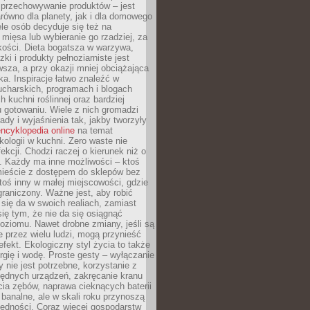
 przechowywanie produktów – jest
równo dla planety, jak i dla domowego
le osób decyduje się też na
 mięsa lub wybieranie go rzadziej, za
akości. Dieta bogatsza w warzywa,
ki i produkty pełnoziarniste jest
sza, a przy okazji mniej obciążająca
ka. Inspiracje łatwo znaleźć w
charskich, programach i blogach
 kuchni roślinnej oraz bardziej
gotowaniu. Wiele z nich gromadzi
rady i wyjaśnienia tak, jakby tworzyły
ncyklopedia online
na temat
kologii w kuchni. Zero waste nie
ekcji. Chodzi raczej o kierunek niż o
. Każdy ma inne możliwości – ktoś
ieście z dostępem do sklepów bez
oś inny w małej miejscowości, gdzie
graniczony. Ważne jest, aby robić
k się da w swoich realiach, zamiast
ię tym, że nie da się osiągnąć
poziomu. Nawet drobne zmiany, jeśli są
 przez wielu ludzi, mogą przynieść
fekt. Ekologiczny styl życia to także
rgię i wodę. Proste gesty – wyłączanie
y nie jest potrzebne, korzystanie z
ędnych urządzeń, zakręcanie kranu
ia zębów, naprawa cieknących baterii
 banalne, ale w skali roku przynoszą
zędności. Coraz więcej gospodarstw