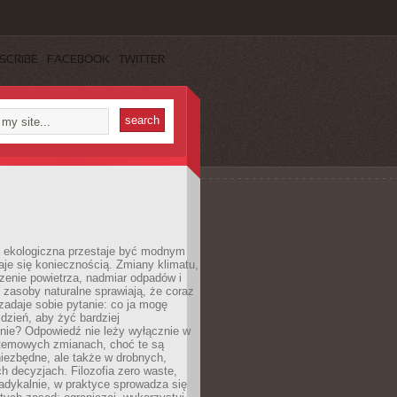
SCRIBE
FACEBOOK
TWITTER
ekologiczna przestaje być modnym
aje się koniecznością. Zmiany klimatu,
zenie powietrza, nadmiar odpadów i
 zasoby naturalne sprawiają, że coraz
zadaje sobie pytanie: co ja mogę
 dzień, aby żyć bardziej
nie? Odpowiedź nie leży wyłącznie w
stemowych zmianach, choć te są
iezbędne, ale także w drobnych,
h decyzjach. Filozofia zero waste,
adykalnie, w praktyce sprowadza się