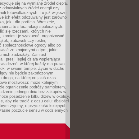
cyduje się na wymianę źródeł ciepła,
z odnawialnych źródeł energii czy
aneli fotowoltaicznych. To już większe
ale ich efekt odczuwalny jest zarówno
a, jak i dla portfela. Wreszcie,
zienna to sfera relacji społecznych.
ić się rzeczami, których nie
, zamiast je wyrzucać, organizować
ążek, zabawek czy roślin,
ć społecznościowe ogrody albo po
wiać ze znajomymi o tym, jakie
u nich zadziałały. Zamiast
 i presji lepiej działa wspierająca
wiadczeń, w której każdy ma prawo
roki w swoim tempie. Życie w duchu
nigdy nie będzie zakończonym
o droga, na której co jakiś czas
owe możliwości: może kolejnym
zie ograniczenie podróży samolotem,
dzenie jednego dnia bez zakupów w
może posadzenie kilku drzew w okolicy.
e, aby nie tracić z oczu celu: dbałości
tórym żyjemy, o przyszłość kolejnych
 własne poczucie sensu w codziennych