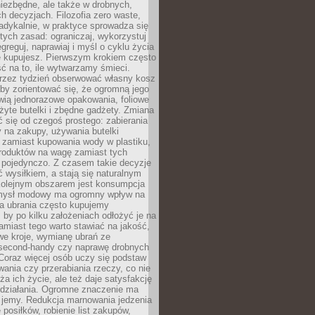
iezbędne, ale także w drobnych,
h decyzjach. Filozofia zero waste,
adykalnie, w praktyce sprowadza się
stych zasad: ograniczaj, wykorzystuj
greguj, naprawiaj i myśl o cyklu życia
e kupujesz. Pierwszym krokiem często
ć na to, ile wytwarzamy śmieci.
rzez tydzień obserwować własny kosz
by zorientować się, że ogromną jego
wią jednorazowe opakowania, foliowe
żyte butelki i zbędne gadżety. Zmiana
 się od czegoś prostego: zabierania
y na zakupy, używania butelki
 zamiast kupowania wody w plastiku,
produktów na wagę zamiast tych
pojedynczo. Z czasem takie decyzje
ć wysiłkiem, a stają się naturalnym
olejnym obszarem jest konsumpcja
mysł modowy ma ogromny wpływ na
 a ubrania często kupujemy
 by po kilku założeniach odłożyć je na
amiast tego warto stawiać na jakość,
e kroje, wymianę ubrań ze
second-handy czy naprawę drobnych
Coraz więcej osób uczy się podstaw
wania czy przerabiania rzeczy, co nie
ża ich życie, ale też daje satysfakcję
 działania. Ogromne znaczenie ma
k jemy. Redukcja marnowania jedzenia
 posiłków, robienie list zakupów,