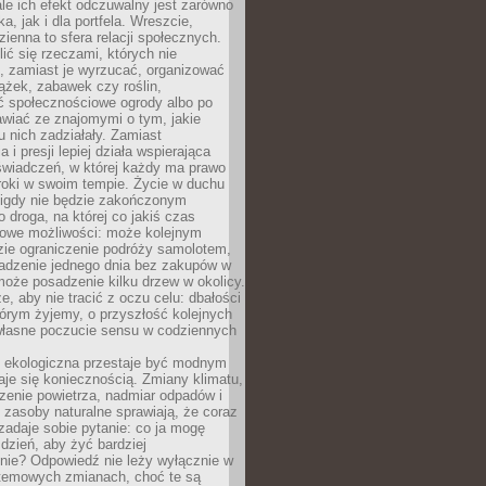
ale ich efekt odczuwalny jest zarówno
a, jak i dla portfela. Wreszcie,
zienna to sfera relacji społecznych.
ić się rzeczami, których nie
, zamiast je wyrzucać, organizować
ążek, zabawek czy roślin,
ć społecznościowe ogrody albo po
wiać ze znajomymi o tym, jakie
u nich zadziałały. Zamiast
 i presji lepiej działa wspierająca
wiadczeń, w której każdy ma prawo
roki w swoim tempie. Życie w duchu
nigdy nie będzie zakończonym
o droga, na której co jakiś czas
owe możliwości: może kolejnym
zie ograniczenie podróży samolotem,
dzenie jednego dnia bez zakupów w
może posadzenie kilku drzew w okolicy.
e, aby nie tracić z oczu celu: dbałości
tórym żyjemy, o przyszłość kolejnych
 własne poczucie sensu w codziennych
ekologiczna przestaje być modnym
aje się koniecznością. Zmiany klimatu,
zenie powietrza, nadmiar odpadów i
 zasoby naturalne sprawiają, że coraz
zadaje sobie pytanie: co ja mogę
 dzień, aby żyć bardziej
nie? Odpowiedź nie leży wyłącznie w
stemowych zmianach, choć te są