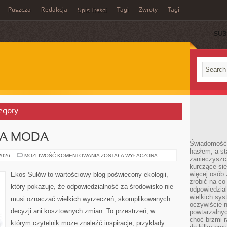
Puszcza
Redakcja
Tagi
Zwroty
Tagi
Spis Treści
SUB
egory
A MODA
Świadomość 
hasłem, a st
ZRÓWNOWAŻONA
 2026
MOŻLIWOŚĆ KOMENTOWANIA
ZOSTAŁA WYŁĄCZONA
zanieczyszc
MODA
kurczące się
więcej osób 
Ekos-Sułów to wartościowy blog poświęcony ekologii,
zrobić na co
który pokazuje, że odpowiedzialność za środowisko nie
odpowiedzial
wielkich sy
musi oznaczać wielkich wyrzeczeń, skomplikowanych
oczywiście n
decyzji ani kosztownych zmian. To przestrzeń, w
powtarzalnyc
choć brzmi r
którym czytelnik może znaleźć inspiracje, przykłady