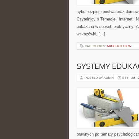
cyberbezpieczeństwa oraz domowy
Czytelnicy o Temacie i Internet i 
pokazana w sposób praktyczny. Za
wskazówki, […]
CATEGORIES:
ARCHITEKTURA
SYSTEMY EDUKAC
POSTED BY ADMIN
STY - 29 -
prawnych po tematy psychologiczn