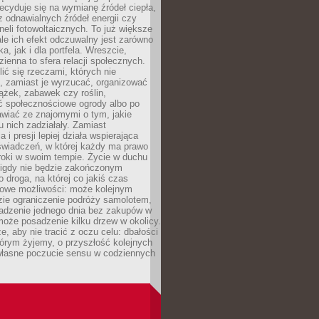
cyduje się na wymianę źródeł ciepła,
z odnawialnych źródeł energii czy
aneli fotowoltaicznych. To już większe
ale ich efekt odczuwalny jest zarówno
a, jak i dla portfela. Wreszcie,
zienna to sfera relacji społecznych.
ić się rzeczami, których nie
, zamiast je wyrzucać, organizować
ążek, zabawek czy roślin,
ć społecznościowe ogrody albo po
wiać ze znajomymi o tym, jakie
u nich zadziałały. Zamiast
 i presji lepiej działa wspierająca
wiadczeń, w której każdy ma prawo
roki w swoim tempie. Życie w duchu
nigdy nie będzie zakończonym
o droga, na której co jakiś czas
owe możliwości: może kolejnym
zie ograniczenie podróży samolotem,
dzenie jednego dnia bez zakupów w
może posadzenie kilku drzew w okolicy.
e, aby nie tracić z oczu celu: dbałości
tórym żyjemy, o przyszłość kolejnych
 własne poczucie sensu w codziennych