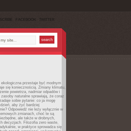
SCRIBE
FACEBOOK
TWITTER
ekologiczna przestaje być modnym
aje się koniecznością. Zmiany klimatu,
zenie powietrza, nadmiar odpadów i
 zasoby naturalne sprawiają, że coraz
zadaje sobie pytanie: co ja mogę
 dzień, aby żyć bardziej
nie? Odpowiedź nie leży wyłącznie w
stemowych zmianach, choć te są
iezbędne, ale także w drobnych,
h decyzjach. Filozofia zero waste,
adykalnie, w praktyce sprowadza się