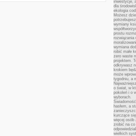
inwestycje, 
dla środowisk
ekologia cod
Możesz dziel
potrzebujesz
wymiany ksi
współtworzy
prostu rozma
rozwiązania 
moralizowania
wymiana doś
robić małe k
zero waste 
projektem. T
odkrywasz n
krokiem będ
może wprowa
tygodniu, a 
Najważniejsz
o świat, w k
pokoleń i o
wyborach.
Świadomość 
hasłem, a st
zanieczyszc
kurczące się
więcej osób 
zrobić na co
odpowiedzial
wielkich sy