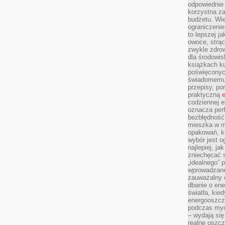
odpowiednie
korzystna za
budżetu. Wie
ograniczenie
to lepszej j
owoce, strącz
zwykle zdrow
dla środowis
książkach ku
poświęconych
świadomemu 
przepisy, po
praktyczną
e
codziennej e
oznacza perf
bezbłędność
mieszka w m
opakowań, kt
wybór jest o
najlepiej, ja
zniechęcać s
„idealnego” 
wprowadzane
zauważalny e
dbanie o ene
światła, kied
energooszcz
podczas myc
– wydają się
realne oszc