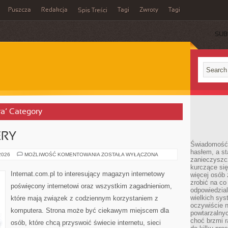
Puszcza
Redakcja
Tagi
Zwroty
Tagi
Spis Treści
SUB
ra’ Category
ERY
Świadomość 
hasłem, a st
HOSTING
 2026
MOŻLIWOŚĆ KOMENTOWANIA
ZOSTAŁA WYŁĄCZONA
zanieczyszc
I
SERWERY
kurczące się
Internat.com.pl to interesujący magazyn internetowy
więcej osób 
zrobić na co
poświęcony internetowi oraz wszystkim zagadnieniom,
odpowiedzial
wielkich sy
które mają związek z codziennym korzystaniem z
oczywiście n
komputera. Strona może być ciekawym miejscem dla
powtarzalnyc
choć brzmi r
osób, które chcą przyswoić świecie internetu, sieci