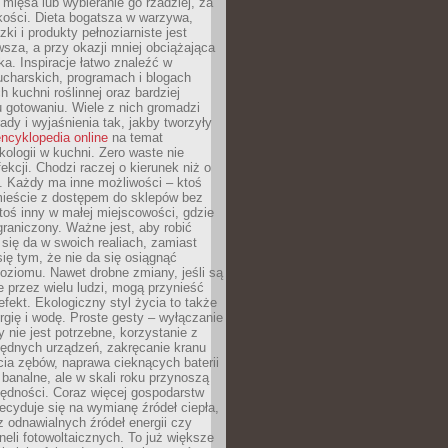
 mięsa lub wybieranie go rzadziej, za
akości. Dieta bogatsza w warzywa,
ki i produkty pełnoziarniste jest
sza, a przy okazji mniej obciążająca
ka. Inspiracje łatwo znaleźć w
charskich, programach i blogach
 kuchni roślinnej oraz bardziej
gotowaniu. Wiele z nich gromadzi
rady i wyjaśnienia tak, jakby tworzyły
ncyklopedia online
na temat
kologii w kuchni. Zero waste nie
ekcji. Chodzi raczej o kierunek niż o
. Każdy ma inne możliwości – ktoś
ieście z dostępem do sklepów bez
oś inny w małej miejscowości, gdzie
graniczony. Ważne jest, aby robić
k się da w swoich realiach, zamiast
ię tym, że nie da się osiągnąć
poziomu. Nawet drobne zmiany, jeśli są
 przez wielu ludzi, mogą przynieść
fekt. Ekologiczny styl życia to także
rgię i wodę. Proste gesty – wyłączanie
y nie jest potrzebne, korzystanie z
ędnych urządzeń, zakręcanie kranu
ia zębów, naprawa cieknących baterii
 banalne, ale w skali roku przynoszą
zędności. Coraz więcej gospodarstw
cyduje się na wymianę źródeł ciepła,
z odnawialnych źródeł energii czy
aneli fotowoltaicznych. To już większe