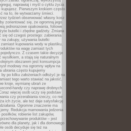
stych zasad: ograniczaj, wykorzystuj
greguj, naprawiaj i myśl o cyklu życia
e kupujesz. Pierwszym krokiem często
ć na to, ile wytwarzamy śmieci.
rzez tydzień obserwować własny kosz
by zorientować się, że ogromną jego
wią jednorazowe opakowania, foliowe
żyte butelki i zbędne gadżety. Zmiana
 się od czegoś prostego: zabierania
y na zakupy, używania butelki
 zamiast kupowania wody w plastiku,
produktów na wagę zamiast tych
pojedynczo. Z czasem takie decyzje
ć wysiłkiem, a stają się naturalnym
olejnym obszarem jest konsumpcja
mysł modowy ma ogromny wpływ na
 a ubrania często kupujemy
 by po kilku założeniach odłożyć je na
amiast tego warto stawiać na jakość,
e kroje, wymianę ubrań ze
second-handy czy naprawę drobnych
Coraz więcej osób uczy się podstaw
wania czy przerabiania rzeczy, co nie
ża ich życie, ale też daje satysfakcję
 działania. Ogromne znaczenie ma
k jemy. Redukcja marnowania jedzenia
 posiłków, robienie list zakupów,
 przechowywanie produktów – jest
równo dla planety, jak i dla domowego
le osób decyduje się też na