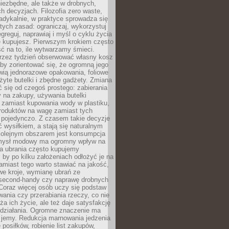
iezbędne, ale także w drobnych,
h decyzjach. Filozofia zero waste,
adykalnie, w praktyce sprowadza się
stych zasad: ograniczaj, wykorzystuj
greguj, naprawiaj i myśl o cyklu życia
e kupujesz. Pierwszym krokiem często
ć na to, ile wytwarzamy śmieci.
rzez tydzień obserwować własny kosz
by zorientować się, że ogromną jego
wią jednorazowe opakowania, foliowe
żyte butelki i zbędne gadżety. Zmiana
 się od czegoś prostego: zabierania
y na zakupy, używania butelki
 zamiast kupowania wody w plastiku,
produktów na wagę zamiast tych
pojedynczo. Z czasem takie decyzje
ć wysiłkiem, a stają się naturalnym
olejnym obszarem jest konsumpcja
mysł modowy ma ogromny wpływ na
 a ubrania często kupujemy
 by po kilku założeniach odłożyć je na
amiast tego warto stawiać na jakość,
e kroje, wymianę ubrań ze
second-handy czy naprawę drobnych
Coraz więcej osób uczy się podstaw
wania czy przerabiania rzeczy, co nie
ża ich życie, ale też daje satysfakcję
 działania. Ogromne znaczenie ma
k jemy. Redukcja marnowania jedzenia
 posiłków, robienie list zakupów,