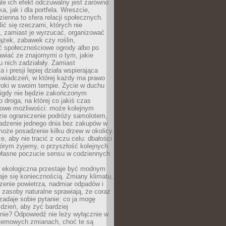
ale ich efekt odczuwalny jest zarówno
a, jak i dla portfela. Wreszcie,
zienna to sfera relacji społecznych.
ić się rzeczami, których nie
, zamiast je wyrzucać, organizować
ążek, zabawek czy roślin,
ć społecznościowe ogrody albo po
wiać ze znajomymi o tym, jakie
u nich zadziałały. Zamiast
 i presji lepiej działa wspierająca
wiadczeń, w której każdy ma prawo
roki w swoim tempie. Życie w duchu
nigdy nie będzie zakończonym
o droga, na której co jakiś czas
owe możliwości: może kolejnym
zie ograniczenie podróży samolotem,
dzenie jednego dnia bez zakupów w
może posadzenie kilku drzew w okolicy.
e, aby nie tracić z oczu celu: dbałości
tórym żyjemy, o przyszłość kolejnych
 własne poczucie sensu w codziennych
ekologiczna przestaje być modnym
aje się koniecznością. Zmiany klimatu,
zenie powietrza, nadmiar odpadów i
 zasoby naturalne sprawiają, że coraz
zadaje sobie pytanie: co ja mogę
 dzień, aby żyć bardziej
nie? Odpowiedź nie leży wyłącznie w
stemowych zmianach, choć te są