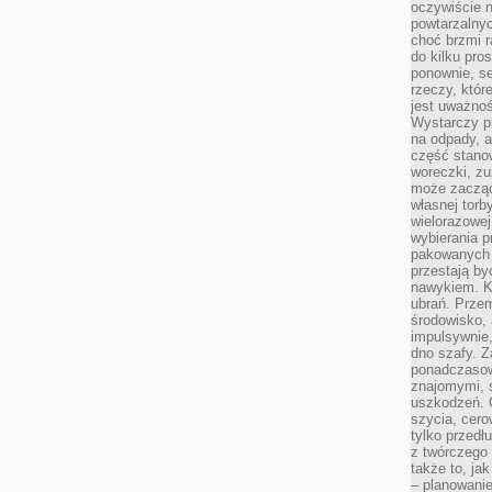
oczywiście n
powtarzalnyc
choć brzmi r
do kilku pro
ponownie, se
rzeczy, któr
jest uważnoś
Wystarczy p
na odpady, a
część stano
woreczki, zu
może zacząć
własnej torb
wielorazowej
wybierania 
pakowanych 
przestają by
nawykiem. K
ubrań. Prze
środowisko,
impulsywnie,
dno szafy. Z
ponadczasow
znajomymi, 
uszkodzeń. 
szycia, cero
tylko przedłu
z twórczego
także to, ja
– planowanie