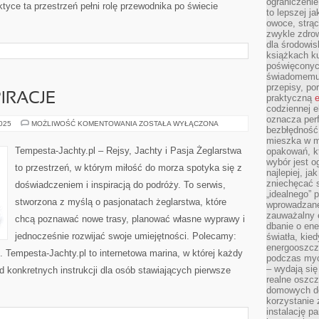
ograniczenie
tyce ta przestrzeń pełni rolę przewodnika po świecie
to lepszej j
owoce, strącz
zwykle zdrow
dla środowis
książkach ku
poświęconych
świadomemu 
przepisy, po
IRACJE
praktyczną
e
codziennej e
oznacza perf
ŻEGLARSKIE
2025
MOŻLIWOŚĆ KOMENTOWANIA
ZOSTAŁA WYŁĄCZONA
bezbłędność
INSPIRACJE
mieszka w m
Tempesta-Jachty.pl – Rejsy, Jachty i Pasja Żeglarstwa
opakowań, kt
wybór jest o
to przestrzeń, w którym miłość do morza spotyka się z
najlepiej, ja
zniechęcać s
doświadczeniem i inspiracją do podróży. To serwis,
„idealnego” 
stworzona z myślą o pasjonatach żeglarstwa, które
wprowadzane
zauważalny e
chcą poznawać nowe trasy, planować własne wyprawy i
dbanie o ene
jednocześnie rozwijać swoje umiejętności. Polecamy:
światła, kied
energooszcz
 Tempesta-Jachty.pl to internetowa marina, w której każdy
podczas myc
– wydają się
od konkretnych instrukcji dla osób stawiających pierwsze
realne oszc
domowych de
korzystanie 
instalację p