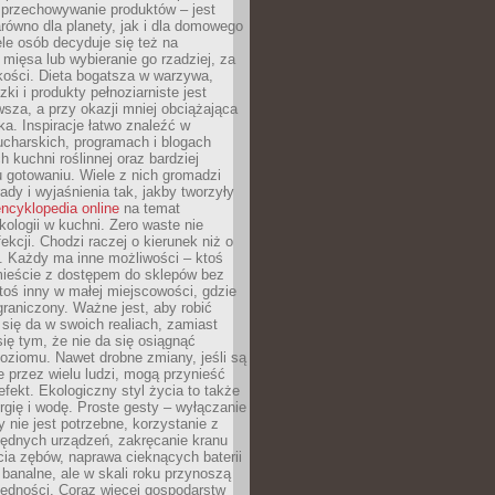
 przechowywanie produktów – jest
równo dla planety, jak i dla domowego
le osób decyduje się też na
 mięsa lub wybieranie go rzadziej, za
akości. Dieta bogatsza w warzywa,
ki i produkty pełnoziarniste jest
sza, a przy okazji mniej obciążająca
ka. Inspiracje łatwo znaleźć w
charskich, programach i blogach
 kuchni roślinnej oraz bardziej
gotowaniu. Wiele z nich gromadzi
rady i wyjaśnienia tak, jakby tworzyły
ncyklopedia online
na temat
kologii w kuchni. Zero waste nie
ekcji. Chodzi raczej o kierunek niż o
. Każdy ma inne możliwości – ktoś
ieście z dostępem do sklepów bez
oś inny w małej miejscowości, gdzie
graniczony. Ważne jest, aby robić
k się da w swoich realiach, zamiast
ię tym, że nie da się osiągnąć
poziomu. Nawet drobne zmiany, jeśli są
 przez wielu ludzi, mogą przynieść
fekt. Ekologiczny styl życia to także
rgię i wodę. Proste gesty – wyłączanie
y nie jest potrzebne, korzystanie z
ędnych urządzeń, zakręcanie kranu
ia zębów, naprawa cieknących baterii
 banalne, ale w skali roku przynoszą
zędności. Coraz więcej gospodarstw