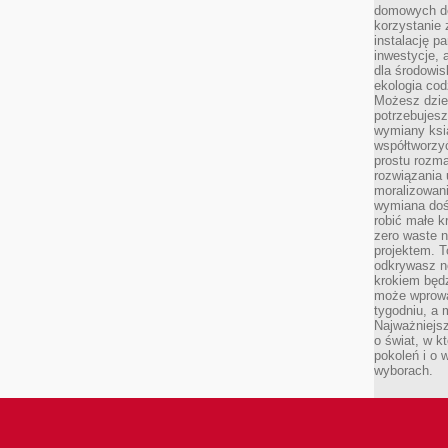
domowych de
korzystanie 
instalację p
inwestycje, 
dla środowisk
ekologia cod
Możesz dziel
potrzebujesz
wymiany ksi
współtworzy
prostu rozma
rozwiązania 
moralizowania
wymiana doś
robić małe k
zero waste 
projektem. T
odkrywasz n
krokiem będ
może wprowa
tygodniu, a 
Najważniejsz
o świat, w k
pokoleń i o
wyborach.