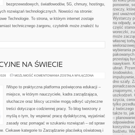
do kilku pro
bezprzewodowych, światłowodów, 5G, chmury, hostingu,
ponownie, se
rzeczy, któr
ch rozwiązań technologicznych. Nowości na stronie:
jest uważnoś
Wystarczy p
Nowe Technologie. To strona, w którym internet zostaje
na odpady, a
miast technicznego żargonu, czytelnik może znaleźć tu
część stano
woreczki, zu
może zacząć
własnej torb
wielorazowej
wybierania 
pakowanych 
przestają by
nawykiem. K
YJNE NA ŚWIECIE
ubrań. Prze
środowisko,
SYSTEMY
 2026
MOŻLIWOŚĆ KOMENTOWANIA
ZOSTAŁA WYŁĄCZONA
impulsywnie,
EDUKACYJNE
dno szafy. Z
NA
ŚWIECIE
ponadczasow
IWspo to praktyczna platforma poświęcona edukacji –
znajomymi, 
miejsce, w którym nauczyciele, kadra zarządzająca,
uszkodzeń. 
szycia, cero
słuchacze oraz bliscy uczniów mogą odkryć użyteczne
tylko przedłu
treści dotyczące codziennej pracy. To blog tworzony z
z twórczego
także to, ja
myślą o tym, by wspierać pracę dydaktyczną, wyjaśniać
– planowanie
odpowiednie
zasady oraz pomagać w szukaniu rozwiązań – od spraw
korzystna za
e. Ciekawe kategorie to Zarządzanie placówką oświatową i
budżetu. Wie