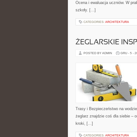
Ocena i ewaluacja uczniów. W prak
szkoły. […]
CATEGORIES:
ARCHITEKTURA
ŻEGLARSKIE INSP
POSTED BY ADMIN
GRU - 5 - 
Trasy i Bezpieczeństwo na wodzie.
żeglarz znajdzie coś dla siebie – 
kroki, […]
CATEGORIES:
ARCHITEKTURA