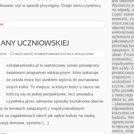
jest uważnoś
Wystarczy p
edstawiać styl w sposób przystępny. Dzięki temu czytelnicy
na odpady, a
część stano
woreczki, zu
może zacząć
ÓW
własnej torb
wielorazowej
wybierania 
pakowanych 
ANY UCZNIOWSKIEJ
przestają by
nawykiem. K
PROGRAMY
 2026
MOŻLIWOŚĆ KOMENTOWANIA
ZOSTAŁA WYŁĄCZONA
ubrań. Prze
WYMIANY
środowisko,
UCZNIOWSKIEJ
impulsywnie,
szkolakamionka.pl to wartościowy serwis poświęcony
dno szafy. Z
światowym programom edukacyjnym, który pokazuje,
ponadczasow
znajomymi, 
że szkoła może być punktem wyjścia do poznawania
uszkodzeń. 
szycia, cero
innych kultur. To miejsce, w którym treści o nauce nie
tylko przedłu
kończą się na jednej perspektywie, lecz prowadzą
z twórczego
także to, ja
czytelnika przez odmienne sposoby kształcenia obecne
– planowanie
się na tematach związanych z międzynarodowymi
odpowiednie
korzystna za
e na zagadnieniach takich jak wpływ kultury na naukę,
budżetu. Wie
ograniczenie
ukacja domowa, systemy […]
to lepszej j
owoce, strącz