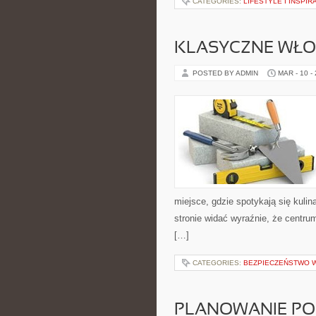
CATEGORIES:
LIFESTYLE I INSPIR
KLASYCZNE WŁOS
POSTED BY ADMIN
MAR - 10 -
miejsce, gdzie spotykają się kulina
stronie widać wyraźnie, że centru
[…]
CATEGORIES:
BEZPIECZEŃSTWO 
PLANOWANIE PO