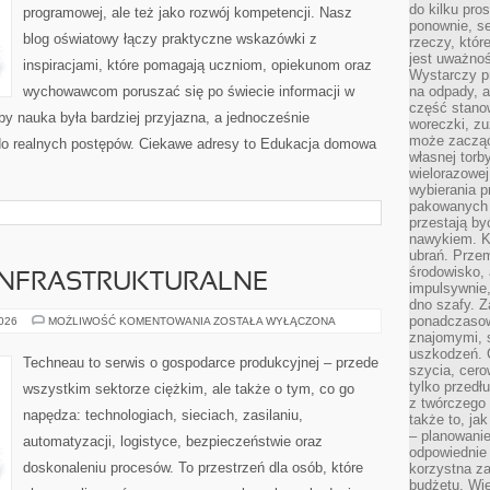
do kilku pro
programowej, ale też jako rozwój kompetencji. Nasz
ponownie, se
blog oświatowy łączy praktyczne wskazówki z
rzeczy, któr
jest uważnoś
inspiracjami, które pomagają uczniom, opiekunom oraz
Wystarczy p
wychowawcom poruszać się po świecie informacji w
na odpady, a
część stano
y nauka była bardziej przyjazna, a jednocześnie
woreczki, zu
może zacząć
 do realnych postępów. Ciekawe adresy to Edukacja domowa
własnej torb
wielorazowej
wybierania 
pakowanych 
przestają by
nawykiem. K
ubrań. Prze
środowisko,
NFRASTRUKTURALNE
impulsywnie,
dno szafy. Z
ponadczasow
BUDOWNICTWO
2026
MOŻLIWOŚĆ KOMENTOWANIA
ZOSTAŁA WYŁĄCZONA
INFRASTRUKTURALNE
znajomymi, 
uszkodzeń. 
Techneau to serwis o gospodarce produkcyjnej – przede
szycia, cero
tylko przedłu
wszystkim sektorze ciężkim, ale także o tym, co go
z twórczego
napędza: technologiach, sieciach, zasilaniu,
także to, ja
– planowanie
automatyzacji, logistyce, bezpieczeństwie oraz
odpowiednie
doskonaleniu procesów. To przestrzeń dla osób, które
korzystna za
budżetu. Wie