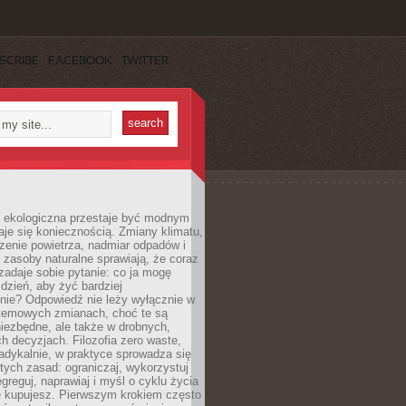
SCRIBE
FACEBOOK
TWITTER
ekologiczna przestaje być modnym
aje się koniecznością. Zmiany klimatu,
zenie powietrza, nadmiar odpadów i
 zasoby naturalne sprawiają, że coraz
zadaje sobie pytanie: co ja mogę
 dzień, aby żyć bardziej
nie? Odpowiedź nie leży wyłącznie w
stemowych zmianach, choć te są
iezbędne, ale także w drobnych,
h decyzjach. Filozofia zero waste,
adykalnie, w praktyce sprowadza się
stych zasad: ograniczaj, wykorzystuj
greguj, naprawiaj i myśl o cyklu życia
e kupujesz. Pierwszym krokiem często