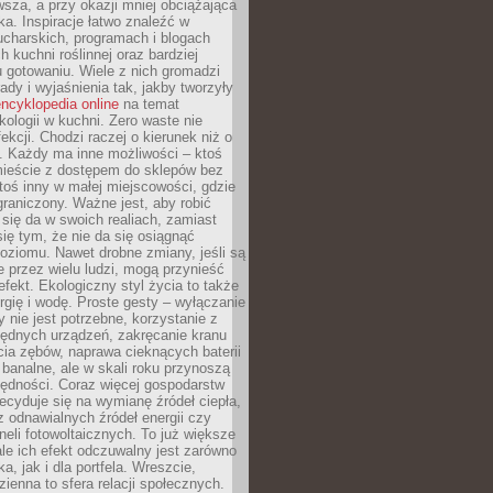
sza, a przy okazji mniej obciążająca
ka. Inspiracje łatwo znaleźć w
charskich, programach i blogach
 kuchni roślinnej oraz bardziej
gotowaniu. Wiele z nich gromadzi
rady i wyjaśnienia tak, jakby tworzyły
ncyklopedia online
na temat
kologii w kuchni. Zero waste nie
ekcji. Chodzi raczej o kierunek niż o
. Każdy ma inne możliwości – ktoś
ieście z dostępem do sklepów bez
oś inny w małej miejscowości, gdzie
graniczony. Ważne jest, aby robić
k się da w swoich realiach, zamiast
ię tym, że nie da się osiągnąć
poziomu. Nawet drobne zmiany, jeśli są
 przez wielu ludzi, mogą przynieść
fekt. Ekologiczny styl życia to także
rgię i wodę. Proste gesty – wyłączanie
y nie jest potrzebne, korzystanie z
ędnych urządzeń, zakręcanie kranu
ia zębów, naprawa cieknących baterii
 banalne, ale w skali roku przynoszą
zędności. Coraz więcej gospodarstw
cyduje się na wymianę źródeł ciepła,
z odnawialnych źródeł energii czy
aneli fotowoltaicznych. To już większe
ale ich efekt odczuwalny jest zarówno
a, jak i dla portfela. Wreszcie,
zienna to sfera relacji społecznych.