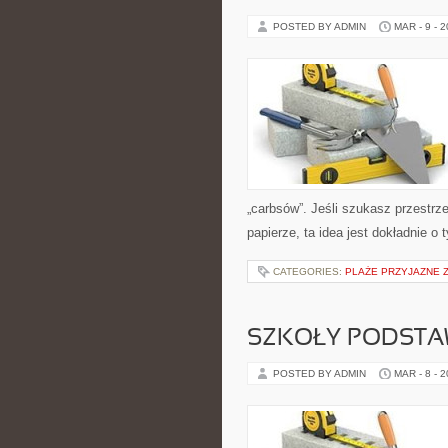
POSTED BY ADMIN
MAR - 9 - 
„carbsów”. Jeśli szukasz przestrzen
papierze, ta idea jest dokładnie o
CATEGORIES:
PLAŻE PRZYJAZNE 
SZKOŁY PODST
POSTED BY ADMIN
MAR - 8 - 