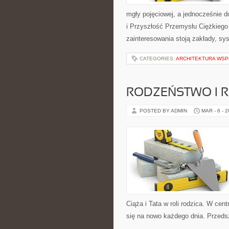
mgły pojęciowej, a jednocześnie 
i Przyszłość Przemysłu Ciężkiego
zainteresowania stoją zakłady, sy
CATEGORIES:
ARCHITEKTURA WSP
RODZEŃSTWO I R
POSTED BY ADMIN
MAR - 6 - 
Ciąża i Tata w roli rodzica. W cen
się na nowo każdego dnia. Przed