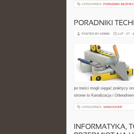
CATEGORIES:
PORADNIKI BEZPIE
PORADNIKI TECH
POSTED BY ADMIN
LUT - 27 - 
po treści mogli sięgać praktycy o
stronie to Kanalizacja i Odwodnie
CATEGORIES:
VANCOUVER
INFORMATYKA, T