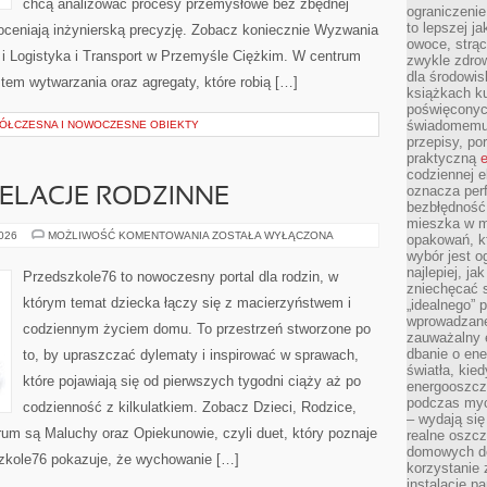
chcą analizować procesy przemysłowe bez zbędnej
ograniczenie
to lepszej j
doceniają inżynierską precyzję. Zobacz koniecznie Wyzwania
owoce, strącz
 i Logistyka i Transport w Przemyśle Ciężkim. W centrum
zwykle zdrow
dla środowis
stem wytwarzania oraz agregaty, które robią […]
książkach ku
poświęconych
świadomemu 
ÓŁCZESNA I NOWOCZESNE OBIEKTY
przepisy, po
praktyczną
e
codziennej e
oznacza perf
ELACJE RODZINNE
bezbłędność
mieszka w m
RODZEŃSTWO
2026
MOŻLIWOŚĆ KOMENTOWANIA
ZOSTAŁA WYŁĄCZONA
opakowań, kt
I
wybór jest o
RELACJE
RODZINNE
najlepiej, ja
Przedszkole76 to nowoczesny portal dla rodzin, w
zniechęcać s
którym temat dziecka łączy się z macierzyństwem i
„idealnego” 
wprowadzane
codziennym życiem domu. To przestrzeń stworzone po
zauważalny e
dbanie o ene
to, by upraszczać dylematy i inspirować w sprawach,
światła, kied
które pojawiają się od pierwszych tygodni ciąży aż po
energooszcz
podczas myc
codzienność z kilkulatkiem. Zobacz Dzieci, Rodzice,
– wydają się
trum są Maluchy oraz Opiekunowie, czyli duet, który poznaje
realne oszc
domowych de
szkole76 pokazuje, że wychowanie […]
korzystanie 
instalację p