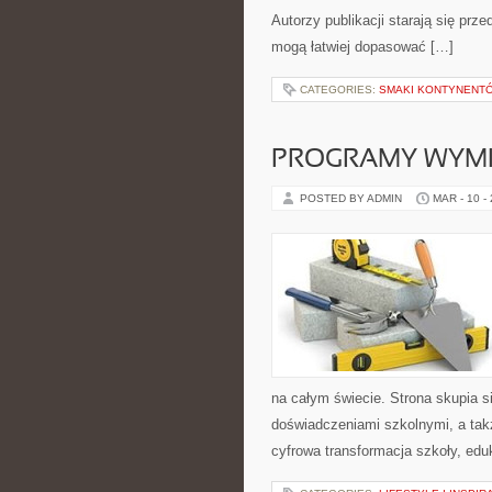
Autorzy publikacji starają się prz
mogą łatwiej dopasować […]
CATEGORIES:
SMAKI KONTYNENT
PROGRAMY WYMI
POSTED BY ADMIN
MAR - 10 -
na całym świecie. Strona skupia 
doświadczeniami szkolnymi, a takż
cyfrowa transformacja szkoły, ed