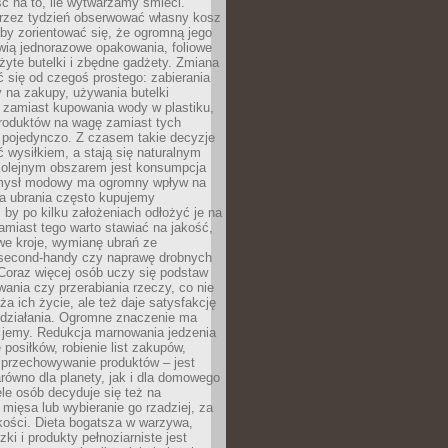
ć na to, ile wytwarzamy śmieci.
rzez tydzień obserwować własny kosz
by zorientować się, że ogromną jego
wią jednorazowe opakowania, foliowe
żyte butelki i zbędne gadżety. Zmiana
 się od czegoś prostego: zabierania
y na zakupy, używania butelki
 zamiast kupowania wody w plastiku,
produktów na wagę zamiast tych
pojedynczo. Z czasem takie decyzje
ć wysiłkiem, a stają się naturalnym
olejnym obszarem jest konsumpcja
mysł modowy ma ogromny wpływ na
 a ubrania często kupujemy
 by po kilku założeniach odłożyć je na
amiast tego warto stawiać na jakość,
e kroje, wymianę ubrań ze
second-handy czy naprawę drobnych
Coraz więcej osób uczy się podstaw
wania czy przerabiania rzeczy, co nie
ża ich życie, ale też daje satysfakcję
 działania. Ogromne znaczenie ma
k jemy. Redukcja marnowania jedzenia
 posiłków, robienie list zakupów,
 przechowywanie produktów – jest
równo dla planety, jak i dla domowego
le osób decyduje się też na
 mięsa lub wybieranie go rzadziej, za
akości. Dieta bogatsza w warzywa,
ki i produkty pełnoziarniste jest