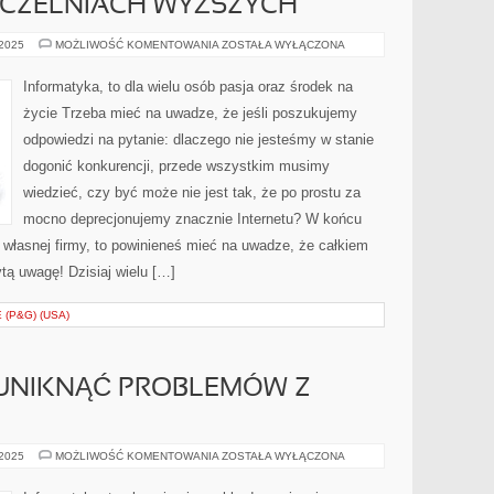
UCZELNIACH WYŻSZYCH
INFORMATYKA,
 2025
MOŻLIWOŚĆ KOMENTOWANIA
ZOSTAŁA WYŁĄCZONA
TO
AKTUALNIE
WIODĄCY
Informatyka, to dla wielu osób pasja oraz środek na
PRZEDMIOT
NA
życie Trzeba mieć na uwadze, że jeśli poszukujemy
UCZELNIACH
WYŻSZYCH
odpowiedzi na pytanie: dlaczego nie jesteśmy w stanie
dogonić konkurencji, przede wszystkim musimy
wiedzieć, czy być może nie jest tak, że po prostu za
mocno deprecjonujemy znacznie Internetu? W końcu
j własnej firmy, to powinieneś mieć na uwadze, że całkiem
ytą uwagę! Dzisiaj wielu […]
(P&G) (USA)
 UNIKNĄĆ PROBLEMÓW Z
CO
 2025
MOŻLIWOŚĆ KOMENTOWANIA
ZOSTAŁA WYŁĄCZONA
ZROBIĆ,
ABY
UNIKNĄĆ