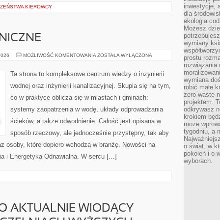
inwestycje, 
CZEŃSTWA KIEROWCY
dla środowisk
ekologia cod
Możesz dziel
potrzebujesz
NICZNE
wymiany ksi
współtworzy
PORADNIKI
2026
MOŻLIWOŚĆ KOMENTOWANIA
ZOSTAŁA WYŁĄCZONA
prostu rozma
TECHNICZNE
rozwiązania 
moralizowania
Ta strona to kompleksowe centrum wiedzy o inżynierii
wymiana doś
wodnej oraz inżynierii kanalizacyjnej. Skupia się na tym,
robić małe k
zero waste 
co w praktyce oblicza się w miastach i gminach:
projektem. T
systemy zaopatrzenia w wodę, układy odprowadzania
odkrywasz n
krokiem będ
ścieków, a także odwodnienie. Całość jest opisana w
może wprowa
tygodniu, a 
sposób rzeczowy, ale jednocześnie przystępny, tak aby
Najważniejsz
raz osoby, które dopiero wchodzą w branżę. Nowości na
o świat, w k
pokoleń i o
nia i Energetyka Odnawialna. W sercu […]
wyborach.
O AKTUALNIE WIODĄCY