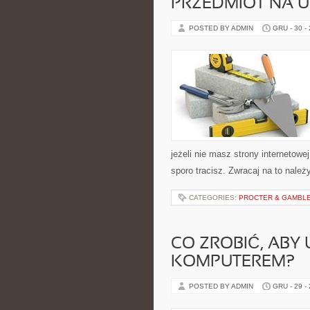
PRZEDMIOT NA 
POSTED BY ADMIN
GRU - 30 -
jeżeli nie masz strony internetowe
sporo tracisz. Zwracaj na to należ
CATEGORIES:
PROCTER & GAMBLE 
CO ZROBIĆ, ABY
KOMPUTEREM?
POSTED BY ADMIN
GRU - 29 -