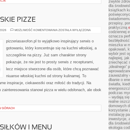
ACJE
zwykle zdrow
dla środowis
książkach ku
poświęconych
świadomemu 
KIE PIZZE
przepisy, po
praktyczną
e
KLASYCZNE
 2026
MOŻLIWOŚĆ KOMENTOWANIA
ZOSTAŁA WYŁĄCZONA
codziennej e
WŁOSKIE
oznacza perf
PIZZE
bezbłędność
pizzeriasaxofon.pl to wyjątkowo inspirujący serwis o
mieszka w m
gotowaniu, który koncentruje się na kuchni włoskiej, a
opakowań, kt
wybór jest o
szczególnie na pizzy. Już sam charakter strony
najlepiej, ja
pokazuje, że nie jest to prosty serwis z recepturami,
zniechęcać s
„idealnego” 
lecz miejsce stworzone dla osób, które chcą poznawać
wprowadzane
zauważalny e
niuanse włoskiej kuchni od strony kulinarnej. To
dbanie o ene
rne inspiracje, ciekawostki oraz miłość do tradycji. Na
światła, kied
energooszcz
m zainteresowania stanowi pizza w wielu odsłonach, ale obok
podczas myc
– wydają się
realne oszc
domowych de
W GÓRACH
korzystanie 
instalację p
inwestycje, 
dla środowisk
SIŁKÓW I MENU
ekologia cod