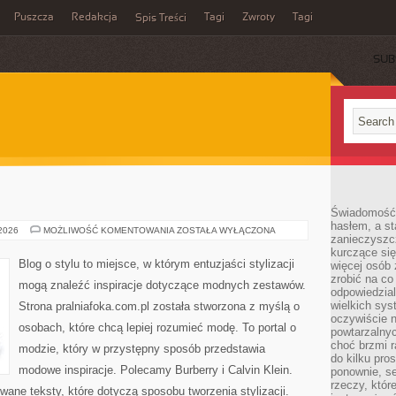
Puszcza
Redakcja
Tagi
Zwroty
Tagi
Spis Treści
SUB
Świadomość 
hasłem, a st
ADIDAS
 2026
MOŻLIWOŚĆ KOMENTOWANIA
ZOSTAŁA WYŁĄCZONA
zanieczyszc
kurczące się
Blog o stylu to miejsce, w którym entuzjaści stylizacji
więcej osób 
zrobić na co
mogą znaleźć inspiracje dotyczące modnych zestawów.
odpowiedzial
wielkich sy
Strona pralniafoka.com.pl została stworzona z myślą o
oczywiście n
osobach, które chcą lepiej rozumieć modę. To portal o
powtarzalnyc
choć brzmi r
modzie, który w przystępny sposób przedstawia
do kilku pro
modowe inspiracje. Polecamy Burberry i Calvin Klein.
ponownie, se
rzeczy, któr
ane teksty, które dotyczą sposobu tworzenia stylizacji.