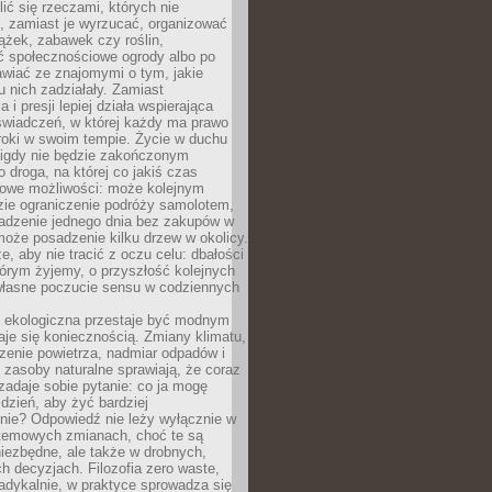
ić się rzeczami, których nie
, zamiast je wyrzucać, organizować
ążek, zabawek czy roślin,
ć społecznościowe ogrody albo po
wiać ze znajomymi o tym, jakie
u nich zadziałały. Zamiast
 i presji lepiej działa wspierająca
wiadczeń, w której każdy ma prawo
roki w swoim tempie. Życie w duchu
nigdy nie będzie zakończonym
o droga, na której co jakiś czas
owe możliwości: może kolejnym
zie ograniczenie podróży samolotem,
dzenie jednego dnia bez zakupów w
może posadzenie kilku drzew w okolicy.
e, aby nie tracić z oczu celu: dbałości
tórym żyjemy, o przyszłość kolejnych
 własne poczucie sensu w codziennych
ekologiczna przestaje być modnym
aje się koniecznością. Zmiany klimatu,
zenie powietrza, nadmiar odpadów i
 zasoby naturalne sprawiają, że coraz
zadaje sobie pytanie: co ja mogę
 dzień, aby żyć bardziej
nie? Odpowiedź nie leży wyłącznie w
stemowych zmianach, choć te są
iezbędne, ale także w drobnych,
h decyzjach. Filozofia zero waste,
adykalnie, w praktyce sprowadza się