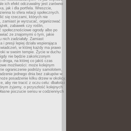
ale ich efekt odczuwalny jest zarówno
a, jak i dla portfela. Wreszcie,
zienna to sfera relacji społecznych.
ić się rzeczami, których nie
, zamiast je wyrzucać, organizować
ążek, zabawek czy roślin,
ć społecznościowe ogrody albo po
wiać ze znajomymi o tym, jakie
u nich zadziałały. Zamiast
 i presji lepiej działa wspierająca
wiadczeń, w której każdy ma prawo
roki w swoim tempie. Życie w duchu
nigdy nie będzie zakończonym
o droga, na której co jakiś czas
owe możliwości: może kolejnym
zie ograniczenie podróży samolotem,
dzenie jednego dnia bez zakupów w
może posadzenie kilku drzew w okolicy.
e, aby nie tracić z oczu celu: dbałości
tórym żyjemy, o przyszłość kolejnych
 własne poczucie sensu w codziennych