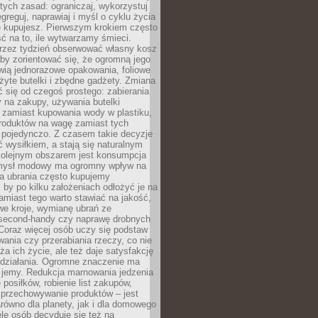
stych zasad: ograniczaj, wykorzystuj
greguj, naprawiaj i myśl o cyklu życia
e kupujesz. Pierwszym krokiem często
ć na to, ile wytwarzamy śmieci.
rzez tydzień obserwować własny kosz
by zorientować się, że ogromną jego
wią jednorazowe opakowania, foliowe
żyte butelki i zbędne gadżety. Zmiana
 się od czegoś prostego: zabierania
y na zakupy, używania butelki
 zamiast kupowania wody w plastiku,
produktów na wagę zamiast tych
pojedynczo. Z czasem takie decyzje
ć wysiłkiem, a stają się naturalnym
olejnym obszarem jest konsumpcja
mysł modowy ma ogromny wpływ na
 a ubrania często kupujemy
 by po kilku założeniach odłożyć je na
amiast tego warto stawiać na jakość,
e kroje, wymianę ubrań ze
second-handy czy naprawę drobnych
Coraz więcej osób uczy się podstaw
wania czy przerabiania rzeczy, co nie
ża ich życie, ale też daje satysfakcję
 działania. Ogromne znaczenie ma
k jemy. Redukcja marnowania jedzenia
 posiłków, robienie list zakupów,
 przechowywanie produktów – jest
równo dla planety, jak i dla domowego
le osób decyduje się też na