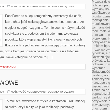
Możesz dziel
potrzebujesz
PLANOWANIE
2026
MOŻLIWOŚĆ KOMENTOWANIA
ZOSTAŁA WYŁĄCZONA
wymiany ksi
POSIŁKÓW
I
współtworzy
MENU
FoodForce to sklep ketogeniczny stworzony dla osób,
prostu rozma
rozwiązania 
które chcą jeść niskowęglowodanowo bez poczucia, że
moralizowania
wymiana doś
ciągle z czegoś rezygnują. To miejsce, w którym jakość
robić małe k
spotykają się z podejściem świadomym: wybierasz
zero waste 
projektem. T
produkty, które wspierają styl życia oparty na dobrych
odkrywasz n
tłuszczach, a jednocześnie pomagają utrzymać kontrolę
krokiem będ
może wprowa
i, gdzie keto jest osiągalne na co dzień, a nie tylko na
tygodniu, a 
Najważniejsz
 tym. Nowe kategorie na stronie to […]
o świat, w k
pokoleń i o
ZWIERZAKOM
wyborach.
Świadomość 
hasłem, a st
zanieczyszc
AWOWE
kurczące się
więcej osób 
zrobić na co
SZKOŁY
2026
MOŻLIWOŚĆ KOMENTOWANIA
ZOSTAŁA WYŁĄCZONA
odpowiedzial
PODSTAWOWE
wielkich sy
To miejsce stworzone z myślą o kształceniu rozumianej
oczywiście n
powtarzalnyc
szeroko, czyli nie tylko jako realizacja podstawy
choć brzmi r