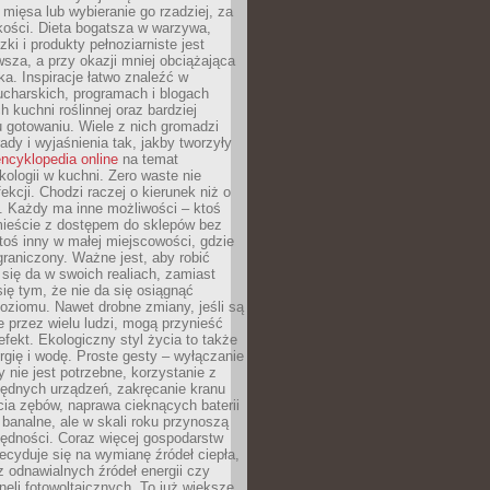
 mięsa lub wybieranie go rzadziej, za
akości. Dieta bogatsza w warzywa,
ki i produkty pełnoziarniste jest
sza, a przy okazji mniej obciążająca
ka. Inspiracje łatwo znaleźć w
charskich, programach i blogach
 kuchni roślinnej oraz bardziej
gotowaniu. Wiele z nich gromadzi
rady i wyjaśnienia tak, jakby tworzyły
ncyklopedia online
na temat
kologii w kuchni. Zero waste nie
ekcji. Chodzi raczej o kierunek niż o
. Każdy ma inne możliwości – ktoś
ieście z dostępem do sklepów bez
oś inny w małej miejscowości, gdzie
graniczony. Ważne jest, aby robić
k się da w swoich realiach, zamiast
ię tym, że nie da się osiągnąć
poziomu. Nawet drobne zmiany, jeśli są
 przez wielu ludzi, mogą przynieść
fekt. Ekologiczny styl życia to także
rgię i wodę. Proste gesty – wyłączanie
y nie jest potrzebne, korzystanie z
ędnych urządzeń, zakręcanie kranu
ia zębów, naprawa cieknących baterii
 banalne, ale w skali roku przynoszą
zędności. Coraz więcej gospodarstw
cyduje się na wymianę źródeł ciepła,
z odnawialnych źródeł energii czy
aneli fotowoltaicznych. To już większe