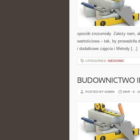
sposób zrozumiały. Zależy nam, ab
wartościowa – tak, by prowadziła
i dodatkowe zajęcia i Metody […]
CATEGORIES:
NIEGOWIC
BUDOWNICTWO I
POSTED BY ADMIN
MAR - 8 - 