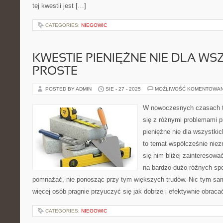
tej kwestii jest […]
CATEGORIES:
NIEGOWIC
KWESTIE PIENIĘŻNE NIE DLA WS
PROSTE
POSTED BY ADMIN
SIE - 27 - 2025
MOŻLIWOŚĆ KOMENTOWA
W nowoczesnych czasach ta
się z różnymi problemami p
pieniężne nie dla wszystkic
to temat współcześnie niezm
się nim bliżej zainteresow
na bardzo dużo różnych spo
pomnażać, nie ponosząc przy tym większych trudów. Nic tym sa
więcej osób pragnie przyuczyć się jak dobrze i efektywnie obrac
CATEGORIES:
NIEGOWIC