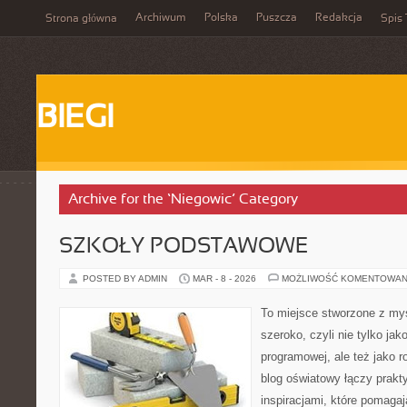
Archiwum
Polska
Puszcza
Redakcja
Strona główna
Spis 
BIEGI
Archive for the ‘Niegowic’ Category
SZKOŁY PODSTAWOWE
POSTED BY ADMIN
MAR - 8 - 2026
MOŻLIWOŚĆ KOMENTOWAN
To miejsce stworzone z myś
szeroko, czyli nie tylko jak
programowej, ale też jako 
blog oświatowy łączy prak
inspiracjami, które pomaga