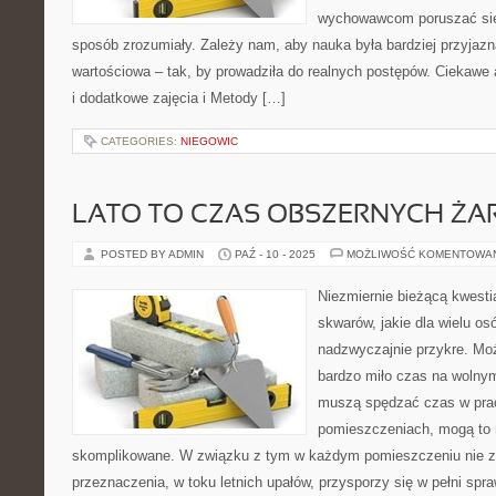
wychowawcom poruszać się 
sposób zrozumiały. Zależy nam, aby nauka była bardziej przyjazn
wartościowa – tak, by prowadziła do realnych postępów. Ciekaw
i dodatkowe zajęcia i Metody […]
CATEGORIES:
NIEGOWIC
LATO TO CZAS OBSZERNYCH Ż
POSTED BY ADMIN
PAŹ - 10 - 2025
MOŻLIWOŚĆ KOMENTOWA
Niezmiernie bieżącą kwesti
skwarów, jakie dla wielu os
nadzwyczajnie przykre. Mo
bardzo miło czas na wolnym
muszą spędzać czas w pra
pomieszczeniach, mogą to 
skomplikowane. W związku z tym w każdym pomieszczeniu nie za
przeznaczenia, w toku letnich upałów, przysporzy się w pełni spr