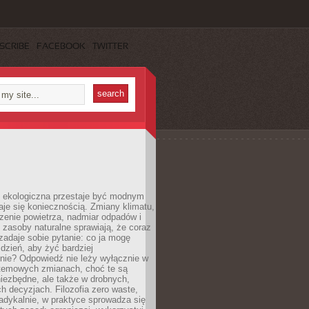
SCRIBE
FACEBOOK
TWITTER
ekologiczna przestaje być modnym
aje się koniecznością. Zmiany klimatu,
zenie powietrza, nadmiar odpadów i
 zasoby naturalne sprawiają, że coraz
zadaje sobie pytanie: co ja mogę
 dzień, aby żyć bardziej
nie? Odpowiedź nie leży wyłącznie w
stemowych zmianach, choć te są
iezbędne, ale także w drobnych,
h decyzjach. Filozofia zero waste,
adykalnie, w praktyce sprowadza się