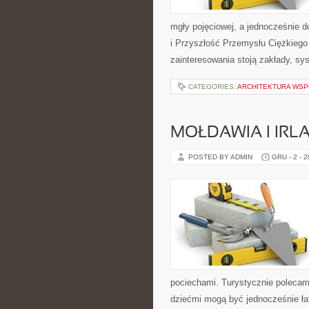
mgły pojęciowej, a jednocześnie 
i Przyszłość Przemysłu Ciężkiego
zainteresowania stoją zakłady, sy
CATEGORIES:
ARCHITEKTURA WSP
MOŁDAWIA I IRL
POSTED BY ADMIN
GRU - 2 - 
pociechami. Turystycznie polecamy
dziećmi mogą być jednocześnie łat