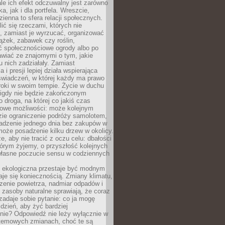
ale ich efekt odczuwalny jest zarówno
a, jak i dla portfela. Wreszcie,
zienna to sfera relacji społecznych.
ić się rzeczami, których nie
, zamiast je wyrzucać, organizować
ążek, zabawek czy roślin,
ć społecznościowe ogrody albo po
wiać ze znajomymi o tym, jakie
u nich zadziałały. Zamiast
 i presji lepiej działa wspierająca
wiadczeń, w której każdy ma prawo
roki w swoim tempie. Życie w duchu
nigdy nie będzie zakończonym
o droga, na której co jakiś czas
owe możliwości: może kolejnym
zie ograniczenie podróży samolotem,
dzenie jednego dnia bez zakupów w
może posadzenie kilku drzew w okolicy.
e, aby nie tracić z oczu celu: dbałości
tórym żyjemy, o przyszłość kolejnych
 własne poczucie sensu w codziennych
ekologiczna przestaje być modnym
aje się koniecznością. Zmiany klimatu,
zenie powietrza, nadmiar odpadów i
 zasoby naturalne sprawiają, że coraz
zadaje sobie pytanie: co ja mogę
 dzień, aby żyć bardziej
nie? Odpowiedź nie leży wyłącznie w
stemowych zmianach, choć te są