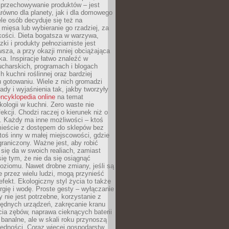
 przechowywanie produktów – jest
równo dla planety, jak i dla domowego
le osób decyduje się też na
 mięsa lub wybieranie go rzadziej, za
akości. Dieta bogatsza w warzywa,
ki i produkty pełnoziarniste jest
sza, a przy okazji mniej obciążająca
ka. Inspiracje łatwo znaleźć w
charskich, programach i blogach
 kuchni roślinnej oraz bardziej
gotowaniu. Wiele z nich gromadzi
rady i wyjaśnienia tak, jakby tworzyły
ncyklopedia online
na temat
kologii w kuchni. Zero waste nie
ekcji. Chodzi raczej o kierunek niż o
. Każdy ma inne możliwości – ktoś
ieście z dostępem do sklepów bez
oś inny w małej miejscowości, gdzie
graniczony. Ważne jest, aby robić
k się da w swoich realiach, zamiast
ię tym, że nie da się osiągnąć
poziomu. Nawet drobne zmiany, jeśli są
 przez wielu ludzi, mogą przynieść
fekt. Ekologiczny styl życia to także
rgię i wodę. Proste gesty – wyłączanie
y nie jest potrzebne, korzystanie z
ędnych urządzeń, zakręcanie kranu
ia zębów, naprawa cieknących baterii
 banalne, ale w skali roku przynoszą
zędności. Coraz więcej gospodarstw