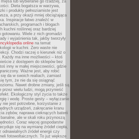
 mięsa lub wybieranie go rzadziej, za
akości. Dieta bogatsza w warzywa,
ki i produkty pełnoziarniste jest
sza, a przy okazji mniej obciążająca
ka. Inspiracje łatwo znaleźć w
charskich, programach i blogach
 kuchni roślinnej oraz bardziej
gotowaniu. Wiele z nich gromadzi
rady i wyjaśnienia tak, jakby tworzyły
ncyklopedia online
na temat
kologii w kuchni. Zero waste nie
ekcji. Chodzi raczej o kierunek niż o
. Każdy ma inne możliwości – ktoś
ieście z dostępem do sklepów bez
oś inny w małej miejscowości, gdzie
graniczony. Ważne jest, aby robić
k się da w swoich realiach, zamiast
ię tym, że nie da się osiągnąć
poziomu. Nawet drobne zmiany, jeśli są
 przez wielu ludzi, mogą przynieść
fekt. Ekologiczny styl życia to także
rgię i wodę. Proste gesty – wyłączanie
y nie jest potrzebne, korzystanie z
ędnych urządzeń, zakręcanie kranu
ia zębów, naprawa cieknących baterii
 banalne, ale w skali roku przynoszą
zędności. Coraz więcej gospodarstw
cyduje się na wymianę źródeł ciepła,
z odnawialnych źródeł energii czy
aneli fotowoltaicznych. To już większe