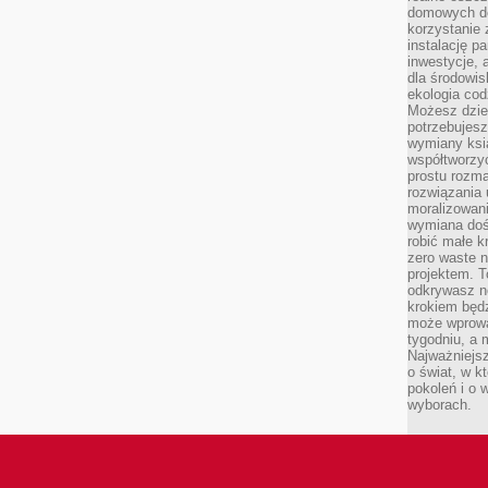
domowych de
korzystanie 
instalację p
inwestycje, 
dla środowisk
ekologia cod
Możesz dziel
potrzebujesz
wymiany ksi
współtworzy
prostu rozma
rozwiązania 
moralizowania
wymiana doś
robić małe k
zero waste 
projektem. T
odkrywasz n
krokiem będ
może wprowa
tygodniu, a 
Najważniejsz
o świat, w k
pokoleń i o
wyborach.