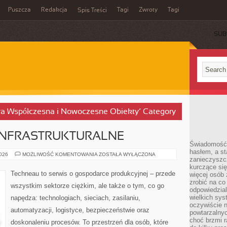
Puszcza
Redakcja
Tagi
Zwroty
Tagi
Spis Treści
SUB
tura Współczesna i Nowoczesne Obiekty’ Category
NFRASTRUKTURALNE
Świadomość 
hasłem, a st
BUDOWNICTWO
2026
MOŻLIWOŚĆ KOMENTOWANIA
ZOSTAŁA WYŁĄCZONA
zanieczyszc
INFRASTRUKTURALNE
kurczące się
Techneau to serwis o gospodarce produkcyjnej – przede
więcej osób 
zrobić na co
wszystkim sektorze ciężkim, ale także o tym, co go
odpowiedzial
wielkich sy
napędza: technologiach, sieciach, zasilaniu,
oczywiście n
automatyzacji, logistyce, bezpieczeństwie oraz
powtarzalnyc
choć brzmi r
doskonaleniu procesów. To przestrzeń dla osób, które