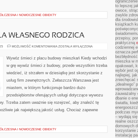
ograniczenie
to lepszej j
owoce, strącz
zwykle zdrow
ÓŁCZESNA I NOWOCZESNE OBIEKTY
dla środowis
książkach ku
poświęconych
świadomemu 
LA WŁASNEGO RODZICA
przepisy, po
praktyczną
e
DOM
025
MOŻLIWOŚĆ KOMENTOWANIA
ZOSTAŁA WYŁĄCZONA
codziennej e
SENIORA
oznacza perf
DLA
bezbłędność
WŁASNEGO
Wywóz śmieci z placu budowy mieszkań Kiedy wchodzi
RODZICA
mieszka w m
w grę wywóz śmieci z budowy, przede wszystkim trzeba
opakowań, kt
wybór jest o
wiedzieć, iż strzałem w dziesiątkę jest skorzystanie z
najlepiej, ja
zniechęcać s
usług firm zewnętrznych. Zwłaszcza Warszawa jest
„idealnego” 
miastem, w którym funkcjonuje bardzo dużo
wprowadzane
zauważalny e
przedsiębiorstw oferujących usługi dotyczące wywozu
dbanie o ene
y. Trzeba zatem uważnie się rozejrzeć, aby znaleźć tę
światła, kied
energooszcz
ożliwie jak największą jakość usług. Chociaż zapewne
podczas myc
– wydają się
realne oszc
domowych de
ÓŁCZESNA I NOWOCZESNE OBIEKTY
korzystanie 
instalację p