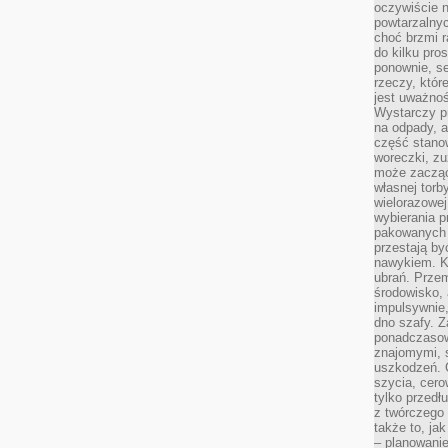
oczywiście n
powtarzalnyc
choć brzmi r
do kilku pro
ponownie, se
rzeczy, któr
jest uważnoś
Wystarczy p
na odpady, a
część stano
woreczki, zu
może zacząć
własnej torb
wielorazowej
wybierania 
pakowanych 
przestają by
nawykiem. K
ubrań. Prze
środowisko,
impulsywnie,
dno szafy. Z
ponadczasow
znajomymi, 
uszkodzeń. 
szycia, cero
tylko przedłu
z twórczego
także to, ja
– planowanie