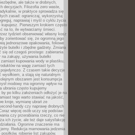
iezbędne, ale także w drobnych,
h decyzjach. Filozofia zero waste,
adykalnie, w praktyce sprowadza się
stych zasad: ograniczaj, wykorzystuj
greguj, naprawiaj i myśl o cyklu życia
e kupujesz. Pierwszym krokiem często
ć na to, ile wytwarzamy śmieci.
rzez tydzień obserwować własny kosz
by zorientować się, że ogromną jego
wią jednorazowe opakowania, foliowe
żyte butelki i zbędne gadżety. Zmiana
 się od czegoś prostego: zabierania
y na zakupy, używania butelki
 zamiast kupowania wody w plastiku,
produktów na wagę zamiast tych
pojedynczo. Z czasem takie decyzje
ć wysiłkiem, a stają się naturalnym
olejnym obszarem jest konsumpcja
mysł modowy ma ogromny wpływ na
 a ubrania często kupujemy
 by po kilku założeniach odłożyć je na
amiast tego warto stawiać na jakość,
e kroje, wymianę ubrań ze
second-handy czy naprawę drobnych
Coraz więcej osób uczy się podstaw
wania czy przerabiania rzeczy, co nie
ża ich życie, ale też daje satysfakcję
 działania. Ogromne znaczenie ma
k jemy. Redukcja marnowania jedzenia
 posiłków, robienie list zakupów,