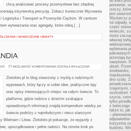
do kilku pro
chcą analizować procesy przemysłowe bez zbędnej
ponownie, se
rzeczy, któr
doceniają inżynierską precyzję. Zobacz koniecznie Wyzwania
jest uważnoś
Wystarczy p
 i Logistyka i Transport w Przemyśle Ciężkim. W centrum
na odpady, a
stem wytwarzania oraz agregaty, które robią […]
część stano
woreczki, zu
może zacząć
ÓŁCZESNA I NOWOCZESNE OBIEKTY
własnej torb
wielorazowej
wybierania 
pakowanych 
ANDIA
przestają by
nawykiem. K
ubrań. Prze
MOŁDAWIA
2025
MOŻLIWOŚĆ KOMENTOWANIA
ZOSTAŁA WYŁĄCZONA
I
środowisko,
IRLANDIA
impulsywnie,
Zlotoloto.pl to blog stworzony z myślą o rodzinnych
dno szafy. Z
ponadczasow
wyprawach, który łączy w sobie idee, praktyczne tipy
znajomymi, 
oraz opisy interesujących miejsc na całym świecie. To
uszkodzeń. 
szycia, cero
platforma, gdzie rodzice z dziećmi szukające
tylko przedłu
sprawdzonych informacji znajdą kompendium wiedzy po
z twórczego
także to, ja
świecie podróży z najmłodszymi i nieco starszymi
– planowanie
odpowiednie
 Wietnam i Litwa. Zlotoloto.pl pokazuje, że wyjazdy z
korzystna za
we, uporządkowane i pełne radości. Na stronie krok po
budżetu. Wie