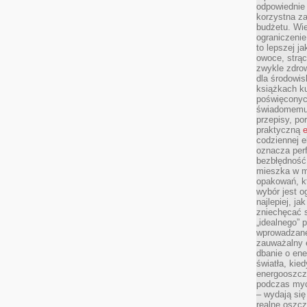
odpowiednie
korzystna za
budżetu. Wie
ograniczenie
to lepszej j
owoce, strącz
zwykle zdrow
dla środowis
książkach ku
poświęconych
świadomemu 
przepisy, po
praktyczną
e
codziennej e
oznacza perf
bezbłędność
mieszka w m
opakowań, kt
wybór jest o
najlepiej, ja
zniechęcać s
„idealnego” 
wprowadzane
zauważalny e
dbanie o ene
światła, kied
energooszcz
podczas myc
– wydają się
realne oszc