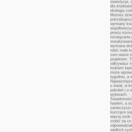
inwestycje, 
dla środowisk
ekologia cod
Możesz dziel
potrzebujesz
wymiany ksi
współtworzy
prostu rozma
rozwiązania 
moralizowania
wymiana doś
robić małe k
zero waste 
projektem. T
odkrywasz n
krokiem będ
może wprowa
tygodniu, a 
Najważniejsz
o świat, w k
pokoleń i o
wyborach.
Świadomość 
hasłem, a st
zanieczyszc
kurczące się
więcej osób 
zrobić na co
odpowiedzial
wielkich sy