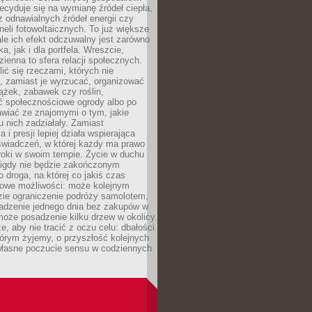
cyduje się na wymianę źródeł ciepła,
z odnawialnych źródeł energii czy
aneli fotowoltaicznych. To już większe
ale ich efekt odczuwalny jest zarówno
a, jak i dla portfela. Wreszcie,
zienna to sfera relacji społecznych.
ić się rzeczami, których nie
, zamiast je wyrzucać, organizować
ążek, zabawek czy roślin,
ć społecznościowe ogrody albo po
wiać ze znajomymi o tym, jakie
u nich zadziałały. Zamiast
 i presji lepiej działa wspierająca
wiadczeń, w której każdy ma prawo
roki w swoim tempie. Życie w duchu
nigdy nie będzie zakończonym
o droga, na której co jakiś czas
owe możliwości: może kolejnym
zie ograniczenie podróży samolotem,
dzenie jednego dnia bez zakupów w
może posadzenie kilku drzew w okolicy.
e, aby nie tracić z oczu celu: dbałości
tórym żyjemy, o przyszłość kolejnych
 własne poczucie sensu w codziennych