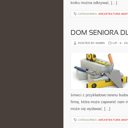
kroku można odkrywać, […]
CATEGORIES:
ARCHITEKTURA WSP
DOM SENIORA D
POSTED BY ADMIN
LIP - 6 - 2
śmieci z przykładowo terenu budow
firmę, która może zapewnić nam m
może się wydawać, […]
CATEGORIES:
ARCHITEKTURA WSP