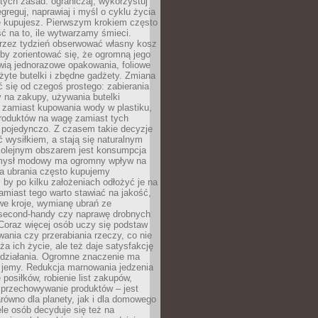
stych zasad: ograniczaj, wykorzystuj
greguj, naprawiaj i myśl o cyklu życia
e kupujesz. Pierwszym krokiem często
ć na to, ile wytwarzamy śmieci.
rzez tydzień obserwować własny kosz
by zorientować się, że ogromną jego
wią jednorazowe opakowania, foliowe
żyte butelki i zbędne gadżety. Zmiana
 się od czegoś prostego: zabierania
y na zakupy, używania butelki
 zamiast kupowania wody w plastiku,
produktów na wagę zamiast tych
pojedynczo. Z czasem takie decyzje
ć wysiłkiem, a stają się naturalnym
olejnym obszarem jest konsumpcja
mysł modowy ma ogromny wpływ na
 a ubrania często kupujemy
 by po kilku założeniach odłożyć je na
amiast tego warto stawiać na jakość,
e kroje, wymianę ubrań ze
second-handy czy naprawę drobnych
Coraz więcej osób uczy się podstaw
wania czy przerabiania rzeczy, co nie
ża ich życie, ale też daje satysfakcję
 działania. Ogromne znaczenie ma
k jemy. Redukcja marnowania jedzenia
 posiłków, robienie list zakupów,
 przechowywanie produktów – jest
równo dla planety, jak i dla domowego
le osób decyduje się też na