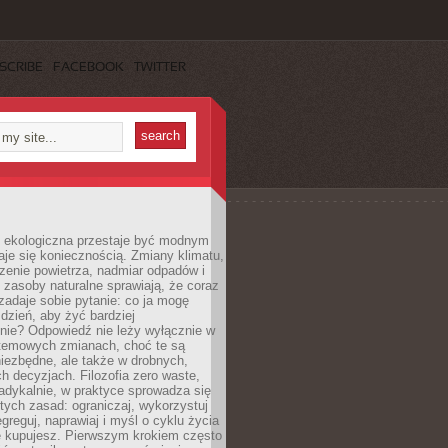
SCRIBE
FACEBOOK
TWITTER
ekologiczna przestaje być modnym
aje się koniecznością. Zmiany klimatu,
zenie powietrza, nadmiar odpadów i
 zasoby naturalne sprawiają, że coraz
zadaje sobie pytanie: co ja mogę
 dzień, aby żyć bardziej
nie? Odpowiedź nie leży wyłącznie w
stemowych zmianach, choć te są
iezbędne, ale także w drobnych,
h decyzjach. Filozofia zero waste,
adykalnie, w praktyce sprowadza się
stych zasad: ograniczaj, wykorzystuj
greguj, naprawiaj i myśl o cyklu życia
e kupujesz. Pierwszym krokiem często