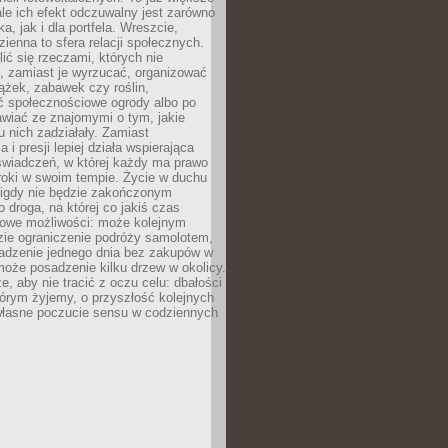
ale ich efekt odczuwalny jest zarówno
a, jak i dla portfela. Wreszcie,
zienna to sfera relacji społecznych.
ić się rzeczami, których nie
, zamiast je wyrzucać, organizować
ążek, zabawek czy roślin,
ć społecznościowe ogrody albo po
wiać ze znajomymi o tym, jakie
u nich zadziałały. Zamiast
 i presji lepiej działa wspierająca
wiadczeń, w której każdy ma prawo
roki w swoim tempie. Życie w duchu
nigdy nie będzie zakończonym
o droga, na której co jakiś czas
owe możliwości: może kolejnym
zie ograniczenie podróży samolotem,
dzenie jednego dnia bez zakupów w
może posadzenie kilku drzew w okolicy.
e, aby nie tracić z oczu celu: dbałości
tórym żyjemy, o przyszłość kolejnych
 własne poczucie sensu w codziennych