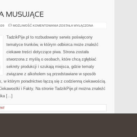
A MUSUJĄCE
SZAMPANY
026
MOŻLIWOŚĆ KOMENTOWANIA
ZOSTAŁA WYŁĄCZONA
I
WINA
MUSUJĄCE
TadzikPije.pl to rozbudowany serwis poświęcony
tematyce trunków, w którym odbiorca może znaleźć
ciekawe treści dotyczące piwa. Strona została
stworzona z myślą o osobach, które chcą zgłębiać
sekrety produkcji i szukają miejsca, gdzie tematy
związane z alkoholem są przedstawiane w sposób
k, w którym poradnictwo łączą się z codzienną ciekawością.
Ciekawostki i Fakty. Na stronie TadzikPije.pl można znaleźć
ika […]
PAT
UTEROWA