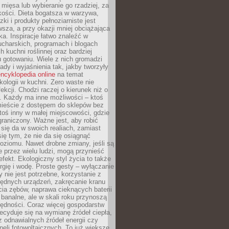
 mięsa lub wybieranie go rzadziej, za
akości. Dieta bogatsza w warzywa,
ki i produkty pełnoziarniste jest
sza, a przy okazji mniej obciążająca
ka. Inspiracje łatwo znaleźć w
charskich, programach i blogach
 kuchni roślinnej oraz bardziej
gotowaniu. Wiele z nich gromadzi
rady i wyjaśnienia tak, jakby tworzyły
ncyklopedia online
na temat
kologii w kuchni. Zero waste nie
ekcji. Chodzi raczej o kierunek niż o
. Każdy ma inne możliwości – ktoś
ieście z dostępem do sklepów bez
oś inny w małej miejscowości, gdzie
graniczony. Ważne jest, aby robić
k się da w swoich realiach, zamiast
ię tym, że nie da się osiągnąć
poziomu. Nawet drobne zmiany, jeśli są
 przez wielu ludzi, mogą przynieść
fekt. Ekologiczny styl życia to także
rgię i wodę. Proste gesty – wyłączanie
y nie jest potrzebne, korzystanie z
ędnych urządzeń, zakręcanie kranu
ia zębów, naprawa cieknących baterii
 banalne, ale w skali roku przynoszą
zędności. Coraz więcej gospodarstw
cyduje się na wymianę źródeł ciepła,
z odnawialnych źródeł energii czy
aneli fotowoltaicznych. To już większe