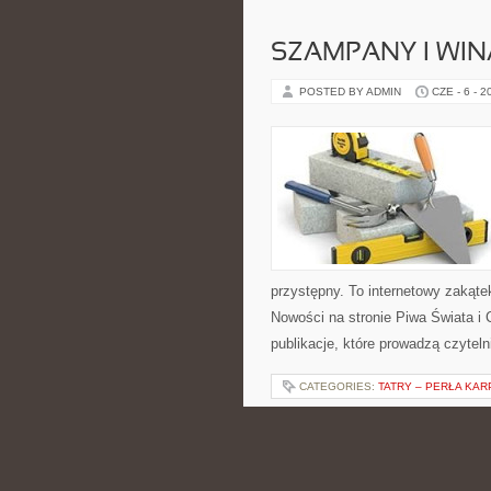
SZAMPANY I WIN
POSTED BY ADMIN
CZE - 6 - 2
przystępny. To internetowy zakąte
Nowości na stronie Piwa Świata i 
publikacje, które prowadzą czyteln
CATEGORIES:
TATRY – PERŁA KAR
GRAFIKA KOMP