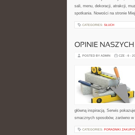
sali, menu, dekoracji, atrakcji, m
spotkania. Nowości na stronie Mie
CATEGORIES:
SŁUCH
OPINIE NASZYCH
POSTED BY ADMIN
CZE - 6 - 2
główną inspiracją. Serwis pokazu
smacznych sposobów, zarówno w ku
CATEGORIES:
PORADNIKI ZAKUP