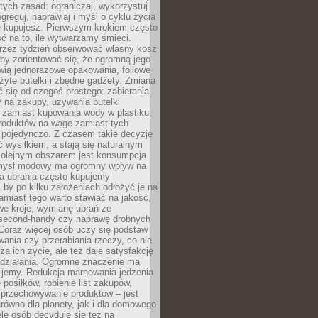
stych zasad: ograniczaj, wykorzystuj
greguj, naprawiaj i myśl o cyklu życia
e kupujesz. Pierwszym krokiem często
ć na to, ile wytwarzamy śmieci.
rzez tydzień obserwować własny kosz
by zorientować się, że ogromną jego
wią jednorazowe opakowania, foliowe
żyte butelki i zbędne gadżety. Zmiana
 się od czegoś prostego: zabierania
y na zakupy, używania butelki
 zamiast kupowania wody w plastiku,
produktów na wagę zamiast tych
pojedynczo. Z czasem takie decyzje
ć wysiłkiem, a stają się naturalnym
olejnym obszarem jest konsumpcja
mysł modowy ma ogromny wpływ na
 a ubrania często kupujemy
 by po kilku założeniach odłożyć je na
amiast tego warto stawiać na jakość,
e kroje, wymianę ubrań ze
second-handy czy naprawę drobnych
Coraz więcej osób uczy się podstaw
wania czy przerabiania rzeczy, co nie
ża ich życie, ale też daje satysfakcję
 działania. Ogromne znaczenie ma
k jemy. Redukcja marnowania jedzenia
 posiłków, robienie list zakupów,
 przechowywanie produktów – jest
równo dla planety, jak i dla domowego
le osób decyduje się też na