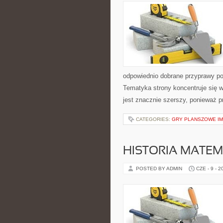
odpowiednio dobrane przyprawy pot
Tematyka strony koncentruje się 
jest znacznie szerszy, ponieważ p
CATEGORIES:
GRY PLANSZOWE I
HISTORIA MATEM
POSTED BY ADMIN
CZE - 9 - 2