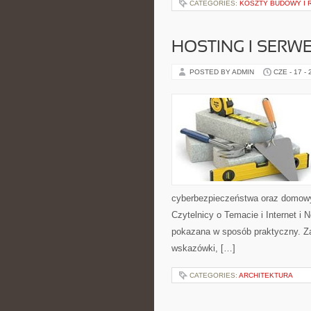
CATEGORIES:
KOSZTY BUDOWY I
HOSTING I SERW
POSTED BY ADMIN
CZE - 17 -
cyberbezpieczeństwa oraz domowy
Czytelnicy o Temacie i Internet i 
pokazana w sposób praktyczny. Za
wskazówki, […]
CATEGORIES:
ARCHITEKTURA