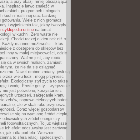
sza, a przy okazji mniej obciążająca
ka. Inspiracje łatwo znaleźć w
charskich, programach i blogach
 kuchni roślinnej oraz bardziej
gotowaniu. Wiele z nich gromadzi
rady i wyjaśnienia tak, jakby tworzyły
ncyklopedia online
na temat
kologii w kuchni. Zero waste nie
ekcji. Chodzi raczej o kierunek niż o
. Każdy ma inne możliwości – ktoś
ieście z dostępem do sklepów bez
oś inny w małej miejscowości, gdzie
graniczony. Ważne jest, aby robić
k się da w swoich realiach, zamiast
ię tym, że nie da się osiągnąć
poziomu. Nawet drobne zmiany, jeśli są
 przez wielu ludzi, mogą przynieść
fekt. Ekologiczny styl życia to także
rgię i wodę. Proste gesty – wyłączanie
y nie jest potrzebne, korzystanie z
ędnych urządzeń, zakręcanie kranu
ia zębów, naprawa cieknących baterii
 banalne, ale w skali roku przynoszą
zędności. Coraz więcej gospodarstw
cyduje się na wymianę źródeł ciepła,
z odnawialnych źródeł energii czy
aneli fotowoltaicznych. To już większe
ale ich efekt odczuwalny jest zarówno
a, jak i dla portfela. Wreszcie,
zienna to sfera relacji społecznych.