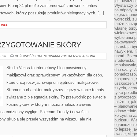
jest uważnoś
Wystarczy p
osów. Bioarp24.pl może zainteresować zarówno klientów
na odpady, a
urtowych, którzy poszukują produktów pielęgnacyjnych. […]
część stano
woreczki, zu
może zacząć
ŁOŃCU
własnej torb
wielorazowej
wybierania 
pakowanych 
PRZYGOTOWANIE SKÓRY
przestają by
nawykiem. K
ubrań. Prze
PIELĘGNACJA
 2026
MOŻLIWOŚĆ KOMENTOWANIA
ZOSTAŁA WYŁĄCZONA
I
środowisko,
PRZYGOTOWANIE
impulsywnie,
SKÓRY
Studio Veriss to internetowy blog poświęcony
dno szafy. Z
ponadczasow
makijażowi oraz sprawdzonym wskazówkom dla osób,
znajomymi, 
które chcą rozwijać swoje umiejętności makijażowe.
uszkodzeń. 
szycia, cero
Strona ma charakter praktyczny i łączy w sobie tematy
tylko przedłu
związane z pielęgnacją skóry. To przewodnik po świecie
z twórczego
także to, ja
kosmetyków, w którym można znaleźć zarówno
– planowanie
odpowiednie
y na codzienny wygląd. Polecam Trendy i nowości i
korzystna za
ony skupia się przede wszystkim na wizażu, ale nie
budżetu. Wie
ograniczenie
to lepszej j
owoce, strącz