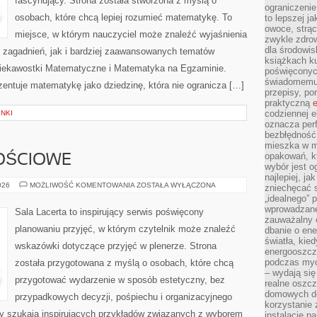
fascynujący. Strona została stworzona z myślą o
ograniczenie
osobach, które chcą lepiej rozumieć matematykę. To
to lepszej j
owoce, strącz
miejsce, w którym nauczyciel może znaleźć wyjaśnienia
zwykle zdrow
dla środowis
zagadnień, jak i bardziej zaawansowanych tematów
książkach ku
iekawostki Matematyczne i Matematyka na Egzaminie.
poświęconych
świadomemu 
entuje matematykę jako dziedzinę, która nie ogranicza […]
przepisy, po
praktyczną
e
codziennej e
NKI
oznacza perf
bezbłędność
mieszka w m
opakowań, kt
OŚCIOWE
wybór jest o
najlepiej, ja
SALE
026
MOŻLIWOŚĆ KOMENTOWANIA
ZOSTAŁA WYŁĄCZONA
zniechęcać s
OKOLICZNOŚCIOWE
„idealnego” 
wprowadzane
Sala Lacerta to inspirujący serwis poświęcony
zauważalny e
planowaniu przyjęć, w którym czytelnik może znaleźć
dbanie o ene
światła, kied
wskazówki dotyczące przyjęć w plenerze. Strona
energooszcz
podczas myc
została przygotowana z myślą o osobach, które chcą
– wydają się
przygotować wydarzenie w sposób estetyczny, bez
realne oszc
domowych de
przypadkowych decyzji, pośpiechu i organizacyjnego
korzystanie 
rzy szukają inspirujących przykładów związanych z wyborem
instalację p