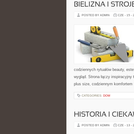
BIELIZNA I STRO
POSTED BY ADMIN
CZE - 15 -
codziennych rytuałów beauty, est
wygląd. Strona łączy inspiracyjny
plus size, codziennym komfortem 
CATEGORIES:
DOM
HISTORIA I CIEK
POSTED BY ADMIN
CZE - 13 -