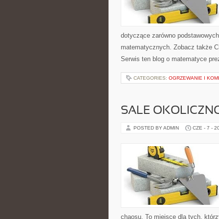
dotyczące zarówno podstawowych 
matematycznych. Zobacz także C
Serwis ten blog o matematyce prez
CATEGORIES:
OGRZEWANIE I KOMI
SALE OKOLICZN
POSTED BY ADMIN
CZE - 7 - 2
chaosu. To miejsce dla tych, któ