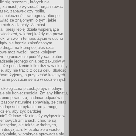
ić się rzeczami, których nie
, zamiast je wyrzucać, organizować
ążek, zabawek czy roślin,
ć społecznościowe ogrody albo po
wiać ze znajomymi o tym, jakie
u nich zadziałały. Zamiast
 i presji lepiej działa wspierająca
wiadczeń, w której każdy ma prawo
roki w swoim tempie. Życie w duchu
nigdy nie będzie zakończonym
o droga, na której co jakiś czas
owe możliwości: może kolejnym
zie ograniczenie podróży samolotem,
dzenie jednego dnia bez zakupów w
może posadzenie kilku drzew w okolicy.
e, aby nie tracić z oczu celu: dbałości
tórym żyjemy, o przyszłość kolejnych
 własne poczucie sensu w codziennych
ekologiczna przestaje być modnym
aje się koniecznością. Zmiany klimatu,
zenie powietrza, nadmiar odpadów i
 zasoby naturalne sprawiają, że coraz
zadaje sobie pytanie: co ja mogę
 dzień, aby żyć bardziej
nie? Odpowiedź nie leży wyłącznie w
stemowych zmianach, choć te są
iezbędne, ale także w drobnych,
h decyzjach. Filozofia zero waste,
adykalnie, w praktyce sprowadza się