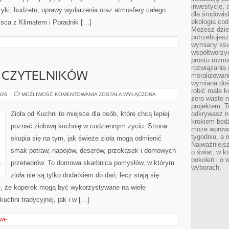
inwestycje, 
uzyki, budżetu, oprawy wydarzenia oraz atmosfery całego
dla środowisk
ekologia cod
jsca z Klimatem i Poradnik […]
Możesz dziel
potrzebujesz
wymiany ksi
współtworzy
prostu rozma
rozwiązania 
 CZYTELNIKÓW
moralizowania
wymiana doś
robić małe k
OPINIE
026
MOŻLIWOŚĆ KOMENTOWANIA
ZOSTAŁA WYŁĄCZONA
zero waste 
NASZYCH
CZYTELNIKÓW
projektem. T
Zioła od Kuchni to miejsce dla osób, które chcą lepiej
odkrywasz n
krokiem będ
poznać ziołową kuchnię w codziennym życiu. Strona
może wprowa
tygodniu, a 
skupia się na tym, jak świeże zioła mogą odmienić
Najważniejsz
smak potraw, napojów, deserów, przekąsek i domowych
o świat, w k
pokoleń i o
przetworów. To domowa skarbnica pomysłów, w którym
wyborach.
zioła nie są tylko dodatkiem do dań, lecz stają się
je, że koperek mogą być wykorzystywane na wiele
chni tradycyjnej, jak i w […]
OWE