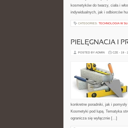
kosmetyków do twarzy, ciała i wł
indywidualnych, jak i odbiorców h
CATEGORIES:
TECHNOLOGIA W S
PIELĘGNACJA I 
POSTED BY ADMIN
CZE - 19 -
konkretne poradniki, jak i pomysł
Kosmetyki pod lupą. Tematyka str
ogranicza się wyłącznie […]