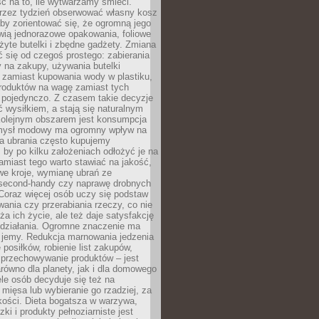
ć na to, ile wytwarzamy śmieci.
rzez tydzień obserwować własny kosz
by zorientować się, że ogromną jego
wią jednorazowe opakowania, foliowe
żyte butelki i zbędne gadżety. Zmiana
 się od czegoś prostego: zabierania
y na zakupy, używania butelki
 zamiast kupowania wody w plastiku,
produktów na wagę zamiast tych
pojedynczo. Z czasem takie decyzje
ć wysiłkiem, a stają się naturalnym
olejnym obszarem jest konsumpcja
mysł modowy ma ogromny wpływ na
 a ubrania często kupujemy
 by po kilku założeniach odłożyć je na
amiast tego warto stawiać na jakość,
e kroje, wymianę ubrań ze
second-handy czy naprawę drobnych
Coraz więcej osób uczy się podstaw
wania czy przerabiania rzeczy, co nie
ża ich życie, ale też daje satysfakcję
 działania. Ogromne znaczenie ma
k jemy. Redukcja marnowania jedzenia
 posiłków, robienie list zakupów,
 przechowywanie produktów – jest
równo dla planety, jak i dla domowego
le osób decyduje się też na
 mięsa lub wybieranie go rzadziej, za
akości. Dieta bogatsza w warzywa,
ki i produkty pełnoziarniste jest