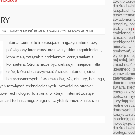
zwykle zdrow
 REMONTÓW
dla środowis
książkach ku
poświęconych
świadomemu 
ERY
przepisy, po
praktyczną
e
HOSTING
 2026
MOŻLIWOŚĆ KOMENTOWANIA
ZOSTAŁA WYŁĄCZONA
codziennej e
I
oznacza perf
SERWERY
bezbłędność
Internat.com.pl to interesujący magazyn internetowy
mieszka w m
poświęcony internetowi oraz wszystkim zagadnieniom,
opakowań, kt
wybór jest o
które mają związek z codziennym korzystaniem z
najlepiej, ja
komputera. Strona może być ciekawym miejscem dla
zniechęcać s
„idealnego” 
osób, które chcą przyswoić świecie internetu, sieci
wprowadzane
zauważalny e
bezprzewodowych, światłowodów, 5G, chmury, hostingu,
dbanie o ene
ch rozwiązań technologicznych. Nowości na stronie:
światła, kied
energooszcz
Nowe Technologie. To strona, w którym internet zostaje
podczas myc
miast technicznego żargonu, czytelnik może znaleźć tu
– wydają się
realne oszc
domowych de
korzystanie 
instalację p
inwestycje, 
dla środowisk
ekologia cod