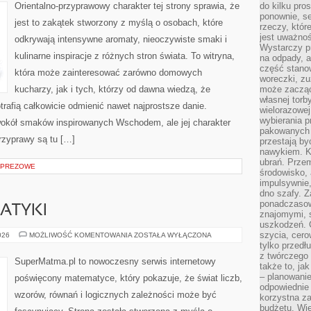
Orientalno-przyprawowy charakter tej strony sprawia, że
do kilku pro
ponownie, se
jest to zakątek stworzony z myślą o osobach, które
rzeczy, któr
jest uważnoś
odkrywają intensywne aromaty, nieoczywiste smaki i
Wystarczy p
kulinarne inspiracje z różnych stron świata. To witryna,
na odpady, a
część stano
która może zainteresować zarówno domowych
woreczki, zu
kucharzy, jak i tych, którzy od dawna wiedzą, że
może zacząć
własnej torb
rafią całkowicie odmienić nawet najprostsze danie.
wielorazowej
wybierania 
wokół smaków inspirowanych Wschodem, ale jej charakter
pakowanych 
rzyprawy są tu […]
przestają by
nawykiem. K
ubrań. Prze
MPREZOWE
środowisko,
impulsywnie,
dno szafy. Z
ponadczasow
ATYKI
znajomymi, 
uszkodzeń. 
szycia, cero
HISTORIA
026
MOŻLIWOŚĆ KOMENTOWANIA
ZOSTAŁA WYŁĄCZONA
MATEMATYKI
tylko przedłu
z twórczego
SuperMatma.pl to nowoczesny serwis internetowy
także to, ja
– planowanie
poświęcony matematyce, który pokazuje, że świat liczb,
odpowiednie
wzorów, równań i logicznych zależności może być
korzystna za
budżetu. Wie