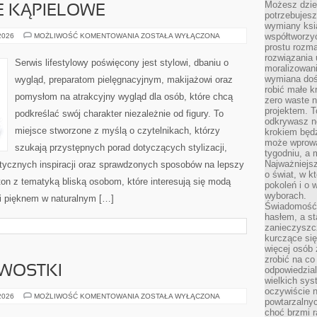
Możesz dziel
JE KĄPIELOWE
potrzebujesz
wymiany ksi
BIELIZNA
współtworzy
 2026
MOŻLIWOŚĆ KOMENTOWANIA
ZOSTAŁA WYŁĄCZONA
I
prostu rozma
STROJE
rozwiązania 
KĄPIELOWE
Serwis lifestylowy poświęcony jest stylowi, dbaniu o
moralizowania
wymiana doś
wygląd, preparatom pielęgnacyjnym, makijażowi oraz
robić małe k
pomysłom na atrakcyjny wygląd dla osób, które chcą
zero waste 
projektem. T
podkreślać swój charakter niezależnie od figury. To
odkrywasz n
miejsce stworzone z myślą o czytelnikach, którzy
krokiem będ
może wprowa
szukają przystępnych porad dotyczących stylizacji,
tygodniu, a 
Najważniejsz
etycznych inspiracji oraz sprawdzonych sposobów na lepszy
o świat, w k
 ton z tematyką bliską osobom, które interesują się modą
pokoleń i o
wyborach.
i pięknem w naturalnym […]
Świadomość 
hasłem, a st
zanieczyszc
kurczące się
więcej osób 
zrobić na co
AWOSTKI
odpowiedzial
wielkich sy
oczywiście n
HISTORIA
 2026
MOŻLIWOŚĆ KOMENTOWANIA
ZOSTAŁA WYŁĄCZONA
powtarzalnyc
I
CIEKAWOSTKI
choć brzmi r