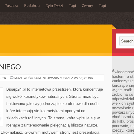
Puszcza
Redakcja
Tagi
Zwroty
Tagi
Spis Treści
SUB
NIEGO
Świadomość 
hasłem, a st
KOSMETYKI
 2026
MOŻLIWOŚĆ KOMENTOWANIA
ZOSTAŁA WYŁĄCZONA
zanieczyszc
DLA
NIEGO
kurczące się
Bioarp24.pl to internetowa przestrzeń, która koncentruje
więcej osób 
zrobić na co
się wokół kosmetyków naturalnych. Strona może być
odpowiedzial
wielkich sy
traktowana jako wygodne zaplecze ofertowe dla osób,
oczywiście n
które interesują się kosmetykami opartymi na
powtarzalnyc
choć brzmi r
składnikach roślinnych. To strona, która wpisuje się w
do kilku pro
rosnące zainteresowanie pielęgnacją bliższą naturze.
ponownie, se
rzeczy, któr
 Eko-makijaż. Głównym motywem strony jest prezentacja