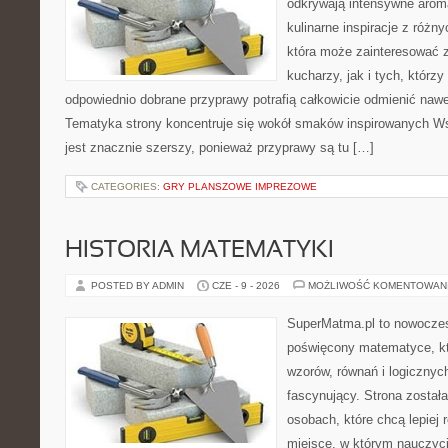
odkrywają intensywne aroma
kulinarne inspiracje z różny
która może zainteresować
kucharzy, jak i tych, którz
odpowiednio dobrane przyprawy potrafią całkowicie odmienić nawe
Tematyka strony koncentruje się wokół smaków inspirowanych Ws
jest znacznie szerszy, ponieważ przyprawy są tu […]
CATEGORIES:
GRY PLANSZOWE IMPREZOWE
HISTORIA MATEMATYKI
POSTED BY ADMIN
CZE - 9 - 2026
MOŻLIWOŚĆ KOMENTOWAN
SuperMatma.pl to nowoczes
poświęcony matematyce, któ
wzorów, równań i logicznyc
fascynujący. Strona został
osobach, które chcą lepiej
miejsce, w którym nauczyci