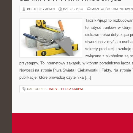
POSTED BY ADMIN
CZE - 6 - 2026
MOŻLIWOŚĆ KOMENTOWAN
TadzikPije.pl to rozbudowa
tematyce trunków, w który
ciekawe treści dotyczące p
stworzona z myślą o osobac
sekrety produkcji i szukają
związane z alkoholem są p
przystępny. To internetowy zakątek, w którym poradnictwo łączą 
Nowości na stronie Piwa Świata i Ciekawostki i Fakty. Na stronie
publikacje, które prowadzą czytelnika […]
CATEGORIES:
TATRY – PERŁA KARPAT