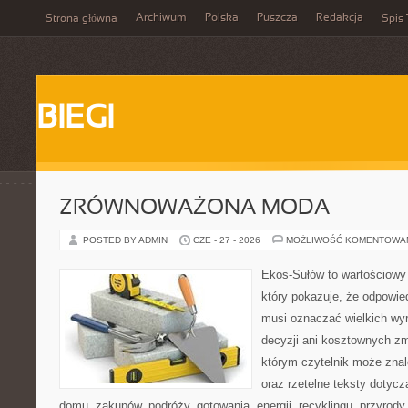
Archiwum
Polska
Puszcza
Redakcja
Strona główna
Spis 
BIEGI
ZRÓWNOWAŻONA MODA
POSTED BY ADMIN
CZE - 27 - 2026
MOŻLIWOŚĆ KOMENTOWA
Ekos-Sułów to wartościowy 
który pokazuje, że odpowie
musi oznaczać wielkich wy
decyzji ani kosztownych zm
którym czytelnik może znale
oraz rzetelne teksty dotyc
domu, zakupów, podróży, gotowania, energii, recyklingu, przyrod