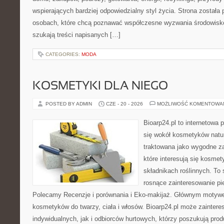
wspierających bardziej odpowiedzialny styl życia. Strona została
osobach, które chcą poznawać współczesne wyzwania środowisko
szukają treści napisanych […]
CATEGORIES:
MODA
KOSMETYKI DLA NIEGO
POSTED BY ADMIN
CZE - 20 - 2026
MOŻLIWOŚĆ KOMENTOWA
Bioarp24.pl to internetowa 
się wokół kosmetyków natu
traktowana jako wygodne za
które interesują się kosme
składnikach roślinnych. To 
rosnące zainteresowanie pie
Polecamy Recenzje i porównania i Eko-makijaż. Głównym motywem
kosmetyków do twarzy, ciała i włosów. Bioarp24.pl może zainter
indywidualnych, jak i odbiorców hurtowych, którzy poszukują pro