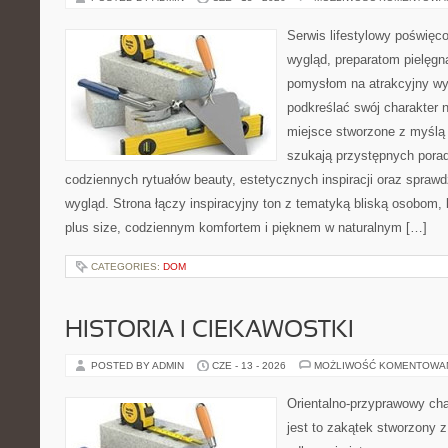
Serwis lifestylowy poświęco
wygląd, preparatom pielęgn
pomysłom na atrakcyjny wyg
podkreślać swój charakter n
miejsce stworzone z myślą 
szukają przystępnych porad
codziennych rytuałów beauty, estetycznych inspiracji oraz spra
wygląd. Strona łączy inspiracyjny ton z tematyką bliską osobom, 
plus size, codziennym komfortem i pięknem w naturalnym […]
CATEGORIES:
DOM
HISTORIA I CIEKAWOSTKI
POSTED BY ADMIN
CZE - 13 - 2026
MOŻLIWOŚĆ KOMENTOWA
Orientalno-przyprawowy char
jest to zakątek stworzony 