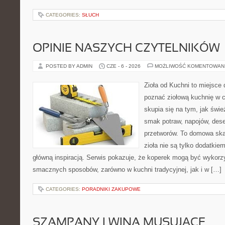
CATEGORIES:
SŁUCH
OPINIE NASZYCH CZYTELNIKÓW
POSTED BY ADMIN
CZE - 6 - 2026
MOŻLIWOŚĆ KOMENTOWAN
Zioła od Kuchni to miejsce d
poznać ziołową kuchnię w 
skupia się na tym, jak świ
smak potraw, napojów, des
przetworów. To domowa ska
zioła nie są tylko dodatkiem
główną inspiracją. Serwis pokazuje, że koperek mogą być wykorz
smacznych sposobów, zarówno w kuchni tradycyjnej, jak i w […]
CATEGORIES:
PORADNIKI ZAKUPOWE
SZAMPANY I WINA MUSUJĄCE