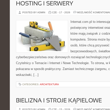
HOSTING I SERWERY
POSTED BY ADMIN
CZE - 17 - 2026
MOŻLIWOŚĆ KOMENTOWA
Internat.com.pl to interesu
poświęcony internetowi or
które mają związek z codz
komputera. Strona może b
osób, które chcą przyswoić 
bezprzewodowych, światłow
cyberbezpieczeństwa oraz domowych rozwiązań technologicznych
Czytelnicy o Temacie i Internet i Nowe Technologie. To strona, w 
pokazana w sposób praktyczny. Zamiast technicznego żargonu, c
wskazówki, […]
CATEGORIES:
ARCHITEKTURA
BIELIZNA I STROJE KĄPIELOWE
POSTED BY ADMIN
CZE - 15 - 2026
MOŻLIWOŚĆ KOMENTOWA