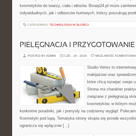
kosmetyków do twarzy, ciała i włosów. Bioarp24.pl może zainter
indywidualnych, jak i odbiorców hurtowych, którzy poszukują pro
CATEGORIES:
TECHNOLOGIA W SŁOŃCU
PIELĘGNACJA I PRZYGOTOWANIE
POSTED BY ADMIN
CZE - 19 - 2026
MOŻLIWOŚĆ KOMENTOWA
Studio Veriss to internetow
makijażowi oraz sprawdzo
które chcą rozwijać swoje 
Strona ma charakter prakty
związane z pielęgnacją skó
kosmetyków, w którym moż
konkretne poradniki, jak i pomysły na codzienny wygląd. Polecam
Kosmetyki pod lupą. Tematyka strony skupia się przede wszystki
ogranicza się wyłącznie […]