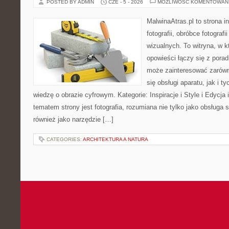
POSTED BY ADMIN
CZE - 5 - 2026
MOŻLIWOŚĆ KOMENTOWAN
MalwinaAtras.pl to strona 
fotografii, obróbce fotograf
wizualnych. To witryna, w k
opowieści łączy się z pora
może zainteresować zarówn
się obsługi aparatu, jak i t
wiedzę o obrazie cyfrowym. Kategorie: Inspiracje i Style i Edycj
tematem strony jest fotografia, rozumiana nie tylko jako obsługa s
również jako narzędzie […]
CATEGORIES:
ARCHITEKTURA A NATURA