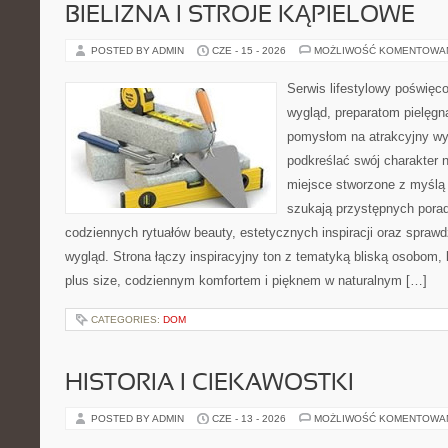
BIELIZNA I STROJE KĄPIELOWE
POSTED BY ADMIN
CZE - 15 - 2026
MOŻLIWOŚĆ KOMENTOWA
Serwis lifestylowy poświęco
wygląd, preparatom pielęgn
pomysłom na atrakcyjny wyg
podkreślać swój charakter n
miejsce stworzone z myślą 
szukają przystępnych porad
codziennych rytuałów beauty, estetycznych inspiracji oraz spra
wygląd. Strona łączy inspiracyjny ton z tematyką bliską osobom, 
plus size, codziennym komfortem i pięknem w naturalnym […]
CATEGORIES:
DOM
HISTORIA I CIEKAWOSTKI
POSTED BY ADMIN
CZE - 13 - 2026
MOŻLIWOŚĆ KOMENTOWA