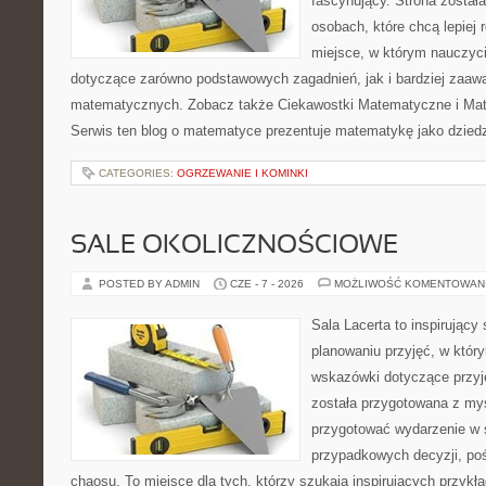
fascynujący. Strona został
osobach, które chcą lepiej
miejsce, w którym nauczyci
dotyczące zarówno podstawowych zagadnień, jak i bardziej zaa
matematycznych. Zobacz także Ciekawostki Matematyczne i Ma
Serwis ten blog o matematyce prezentuje matematykę jako dziedzi
CATEGORIES:
OGRZEWANIE I KOMINKI
SALE OKOLICZNOŚCIOWE
POSTED BY ADMIN
CZE - 7 - 2026
MOŻLIWOŚĆ KOMENTOWAN
Sala Lacerta to inspirujący
planowaniu przyjęć, w któr
wskazówki dotyczące przyj
została przygotowana z myś
przygotować wydarzenie w 
przypadkowych decyzji, poś
chaosu. To miejsce dla tych, którzy szukają inspirujących przy