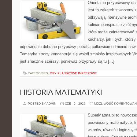
Orientalno-przyprawowy char
jest to zakątek stworzony 
odkrywają intensywne aroma
kulinarne inspiracje z różny
która może zainteresować
kucharzy, jak i tych, którz
odpowiednio dobrane przyprawy potrafią całkowicie odmienić nawe
Tematyka strony koncentruje się wokół smaków inspirowanych Ws
jest znacznie szerszy, ponieważ przyprawy są tu […]
CATEGORIES:
GRY PLANSZOWE IMPREZOWE
HISTORIA MATEMATYKI
POSTED BY ADMIN
CZE - 9 - 2026
MOŻLIWOŚĆ KOMENTOWAN
SuperMatma.pl to nowoczes
poświęcony matematyce, któ
wzorów, równań i logicznyc