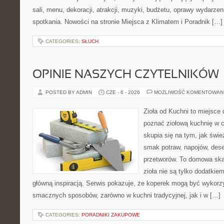
sali, menu, dekoracji, atrakcji, muzyki, budżetu, oprawy wydarze
spotkania. Nowości na stronie Miejsca z Klimatem i Poradnik […]
CATEGORIES:
SŁUCH
OPINIE NASZYCH CZYTELNIKÓW
POSTED BY ADMIN
CZE - 6 - 2026
MOŻLIWOŚĆ KOMENTOWAN
Zioła od Kuchni to miejsce d
poznać ziołową kuchnię w 
skupia się na tym, jak świ
smak potraw, napojów, des
przetworów. To domowa ska
zioła nie są tylko dodatkiem
główną inspiracją. Serwis pokazuje, że koperek mogą być wykorz
smacznych sposobów, zarówno w kuchni tradycyjnej, jak i w […]
CATEGORIES:
PORADNIKI ZAKUPOWE