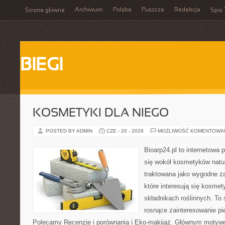
Archiwum
Polska
Puszcza
Redakcja
Strona główna
Spis 
BIEGI
KOSMETYKI DLA NIEGO
POSTED BY ADMIN
CZE - 20 - 2026
MOŻLIWOŚĆ KOMENTOWA
Bioarp24.pl to internetowa 
się wokół kosmetyków natu
traktowana jako wygodne za
które interesują się kosme
składnikach roślinnych. To 
rosnące zainteresowanie pie
Polecamy Recenzje i porównania i Eko-makijaż. Głównym motywem