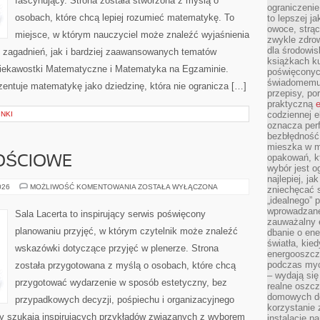
fascynujący. Strona została stworzona z myślą o
ograniczenie
osobach, które chcą lepiej rozumieć matematykę. To
to lepszej j
owoce, strącz
miejsce, w którym nauczyciel może znaleźć wyjaśnienia
zwykle zdrow
dla środowis
zagadnień, jak i bardziej zaawansowanych tematów
książkach ku
iekawostki Matematyczne i Matematyka na Egzaminie.
poświęconych
świadomemu 
entuje matematykę jako dziedzinę, która nie ogranicza […]
przepisy, po
praktyczną
e
codziennej e
NKI
oznacza perf
bezbłędność
mieszka w m
opakowań, kt
OŚCIOWE
wybór jest o
najlepiej, ja
SALE
026
MOŻLIWOŚĆ KOMENTOWANIA
ZOSTAŁA WYŁĄCZONA
zniechęcać s
OKOLICZNOŚCIOWE
„idealnego” 
wprowadzane
Sala Lacerta to inspirujący serwis poświęcony
zauważalny e
planowaniu przyjęć, w którym czytelnik może znaleźć
dbanie o ene
światła, kied
wskazówki dotyczące przyjęć w plenerze. Strona
energooszcz
podczas myc
została przygotowana z myślą o osobach, które chcą
– wydają się
przygotować wydarzenie w sposób estetyczny, bez
realne oszc
domowych de
przypadkowych decyzji, pośpiechu i organizacyjnego
korzystanie 
rzy szukają inspirujących przykładów związanych z wyborem
instalację p