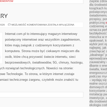
zwykle zdrow
 REMONTÓW
dla środowis
książkach ku
poświęconych
świadomemu 
ERY
przepisy, po
praktyczną
e
HOSTING
 2026
MOŻLIWOŚĆ KOMENTOWANIA
ZOSTAŁA WYŁĄCZONA
codziennej e
I
oznacza perf
SERWERY
bezbłędność
Internat.com.pl to interesujący magazyn internetowy
mieszka w m
poświęcony internetowi oraz wszystkim zagadnieniom,
opakowań, kt
wybór jest o
które mają związek z codziennym korzystaniem z
najlepiej, ja
komputera. Strona może być ciekawym miejscem dla
zniechęcać s
„idealnego” 
osób, które chcą przyswoić świecie internetu, sieci
wprowadzane
zauważalny e
bezprzewodowych, światłowodów, 5G, chmury, hostingu,
dbanie o ene
ch rozwiązań technologicznych. Nowości na stronie:
światła, kied
energooszcz
Nowe Technologie. To strona, w którym internet zostaje
podczas myc
miast technicznego żargonu, czytelnik może znaleźć tu
– wydają się
realne oszc
domowych de
korzystanie 
instalację p
inwestycje, 
dla środowisk
ekologia cod