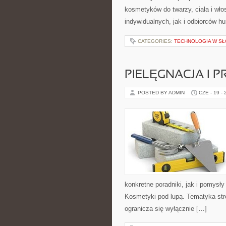
kosmetyków do twarzy, ciała i wł
indywidualnych, jak i odbiorców h
CATEGORIES:
TECHNOLOGIA W S
PIELĘGNACJA I 
POSTED BY ADMIN
CZE - 19 -
konkretne poradniki, jak i pomysł
Kosmetyki pod lupą. Tematyka str
ogranicza się wyłącznie […]