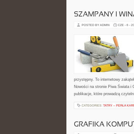
SZAMPANY I WIN
POSTED BY ADMIN
CZE - 6 - 2
przystępny. To internetowy zakąte
Nowości na stronie Piwa Świata i 
publikacje, które prowadzą czyteln
CATEGORIES:
TATRY – PERŁA KAR
GRAFIKA KOMP