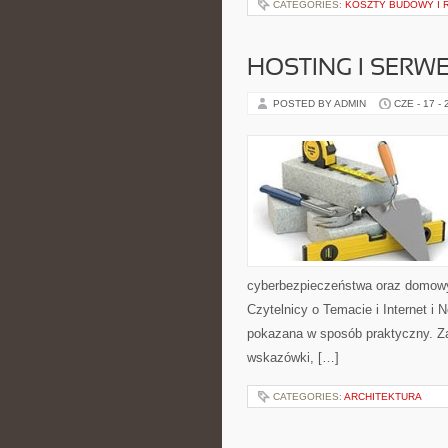
CATEGORIES:
KOSZTY BUDOWY I
HOSTING I SERW
POSTED BY ADMIN
CZE - 17 -
cyberbezpieczeństwa oraz domowy
Czytelnicy o Temacie i Internet i 
pokazana w sposób praktyczny. Za
wskazówki, […]
CATEGORIES:
ARCHITEKTURA