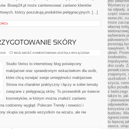
jest uważnoś
Wystarczy p
osów. Bioarp24.pl może zainteresować zarówno klientów
na odpady, a
urtowych, którzy poszukują produktów pielęgnacyjnych. […]
część stano
woreczki, zu
może zacząć
ŁOŃCU
własnej torb
wielorazowej
wybierania 
pakowanych 
PRZYGOTOWANIE SKÓRY
przestają by
nawykiem. K
ubrań. Prze
PIELĘGNACJA
 2026
MOŻLIWOŚĆ KOMENTOWANIA
ZOSTAŁA WYŁĄCZONA
I
środowisko,
PRZYGOTOWANIE
impulsywnie,
SKÓRY
Studio Veriss to internetowy blog poświęcony
dno szafy. Z
ponadczasow
makijażowi oraz sprawdzonym wskazówkom dla osób,
znajomymi, 
które chcą rozwijać swoje umiejętności makijażowe.
uszkodzeń. 
szycia, cero
Strona ma charakter praktyczny i łączy w sobie tematy
tylko przedłu
związane z pielęgnacją skóry. To przewodnik po świecie
z twórczego
także to, ja
kosmetyków, w którym można znaleźć zarówno
– planowanie
odpowiednie
y na codzienny wygląd. Polecam Trendy i nowości i
korzystna za
ony skupia się przede wszystkim na wizażu, ale nie
budżetu. Wie
ograniczenie
to lepszej j
owoce, strącz