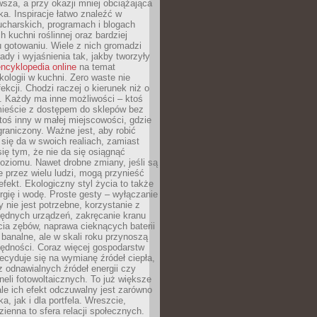
sza, a przy okazji mniej obciążająca
ka. Inspiracje łatwo znaleźć w
charskich, programach i blogach
 kuchni roślinnej oraz bardziej
gotowaniu. Wiele z nich gromadzi
rady i wyjaśnienia tak, jakby tworzyły
ncyklopedia online
na temat
kologii w kuchni. Zero waste nie
ekcji. Chodzi raczej o kierunek niż o
. Każdy ma inne możliwości – ktoś
ieście z dostępem do sklepów bez
oś inny w małej miejscowości, gdzie
graniczony. Ważne jest, aby robić
k się da w swoich realiach, zamiast
ię tym, że nie da się osiągnąć
poziomu. Nawet drobne zmiany, jeśli są
 przez wielu ludzi, mogą przynieść
fekt. Ekologiczny styl życia to także
rgię i wodę. Proste gesty – wyłączanie
y nie jest potrzebne, korzystanie z
ędnych urządzeń, zakręcanie kranu
ia zębów, naprawa cieknących baterii
 banalne, ale w skali roku przynoszą
zędności. Coraz więcej gospodarstw
cyduje się na wymianę źródeł ciepła,
z odnawialnych źródeł energii czy
aneli fotowoltaicznych. To już większe
ale ich efekt odczuwalny jest zarówno
a, jak i dla portfela. Wreszcie,
zienna to sfera relacji społecznych.