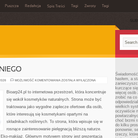
Puszcza
Redakcja
Tagi
Zwroty
Tagi
Spis Treści
SUB
NIEGO
Świadomość 
hasłem, a st
KOSMETYKI
 2026
MOŻLIWOŚĆ KOMENTOWANIA
ZOSTAŁA WYŁĄCZONA
zanieczyszc
DLA
NIEGO
kurczące się
Bioarp24.pl to internetowa przestrzeń, która koncentruje
więcej osób 
zrobić na co
się wokół kosmetyków naturalnych. Strona może być
odpowiedzial
wielkich sy
traktowana jako wygodne zaplecze ofertowe dla osób,
oczywiście n
które interesują się kosmetykami opartymi na
powtarzalnyc
choć brzmi r
składnikach roślinnych. To strona, która wpisuje się w
do kilku pro
rosnące zainteresowanie pielęgnacją bliższą naturze.
ponownie, se
rzeczy, któr
 Eko-makijaż. Głównym motywem strony jest prezentacja