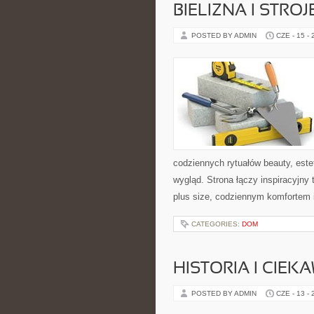
BIELIZNA I STRO
POSTED BY ADMIN
CZE - 15 -
codziennych rytuałów beauty, est
wygląd. Strona łączy inspiracyjny
plus size, codziennym komfortem 
CATEGORIES:
DOM
HISTORIA I CIEK
POSTED BY ADMIN
CZE - 13 -