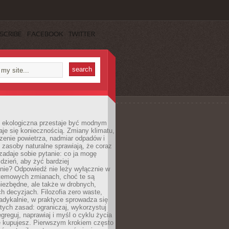
SCRIBE
FACEBOOK
TWITTER
ekologiczna przestaje być modnym
aje się koniecznością. Zmiany klimatu,
zenie powietrza, nadmiar odpadów i
 zasoby naturalne sprawiają, że coraz
zadaje sobie pytanie: co ja mogę
 dzień, aby żyć bardziej
nie? Odpowiedź nie leży wyłącznie w
stemowych zmianach, choć te są
iezbędne, ale także w drobnych,
h decyzjach. Filozofia zero waste,
adykalnie, w praktyce sprowadza się
stych zasad: ograniczaj, wykorzystuj
greguj, naprawiaj i myśl o cyklu życia
e kupujesz. Pierwszym krokiem często