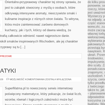
Orientalno-przyprawowy charakter tej strony sprawia, że
do kilku pro
ponownie, se
jest to zakątek stworzony z myślą o osobach, które
rzeczy, któr
jest uważnoś
odkrywają intensywne aromaty, nieoczywiste smaki i
Wystarczy p
kulinarne inspiracje z różnych stron świata. To witryna,
na odpady, a
część stano
która może zainteresować zarówno domowych
woreczki, zu
kucharzy, jak i tych, którzy od dawna wiedzą, że
może zacząć
własnej torb
rafią całkowicie odmienić nawet najprostsze danie.
wielorazowej
wybierania 
wokół smaków inspirowanych Wschodem, ale jej charakter
pakowanych 
rzyprawy są tu […]
przestają by
nawykiem. K
ubrań. Prze
MPREZOWE
środowisko,
impulsywnie,
dno szafy. Z
ponadczasow
ATYKI
znajomymi, 
uszkodzeń. 
szycia, cero
HISTORIA
026
MOŻLIWOŚĆ KOMENTOWANIA
ZOSTAŁA WYŁĄCZONA
MATEMATYKI
tylko przedłu
z twórczego
SuperMatma.pl to nowoczesny serwis internetowy
także to, ja
– planowanie
poświęcony matematyce, który pokazuje, że świat liczb,
odpowiednie
wzorów, równań i logicznych zależności może być
korzystna za
budżetu. Wie