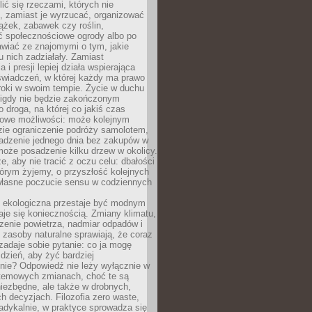
ić się rzeczami, których nie
, zamiast je wyrzucać, organizować
ążek, zabawek czy roślin,
ć społecznościowe ogrody albo po
wiać ze znajomymi o tym, jakie
u nich zadziałały. Zamiast
 i presji lepiej działa wspierająca
wiadczeń, w której każdy ma prawo
roki w swoim tempie. Życie w duchu
nigdy nie będzie zakończonym
o droga, na której co jakiś czas
owe możliwości: może kolejnym
zie ograniczenie podróży samolotem,
dzenie jednego dnia bez zakupów w
może posadzenie kilku drzew w okolicy.
e, aby nie tracić z oczu celu: dbałości
tórym żyjemy, o przyszłość kolejnych
 własne poczucie sensu w codziennych
ekologiczna przestaje być modnym
aje się koniecznością. Zmiany klimatu,
zenie powietrza, nadmiar odpadów i
 zasoby naturalne sprawiają, że coraz
zadaje sobie pytanie: co ja mogę
 dzień, aby żyć bardziej
nie? Odpowiedź nie leży wyłącznie w
stemowych zmianach, choć te są
iezbędne, ale także w drobnych,
h decyzjach. Filozofia zero waste,
adykalnie, w praktyce sprowadza się