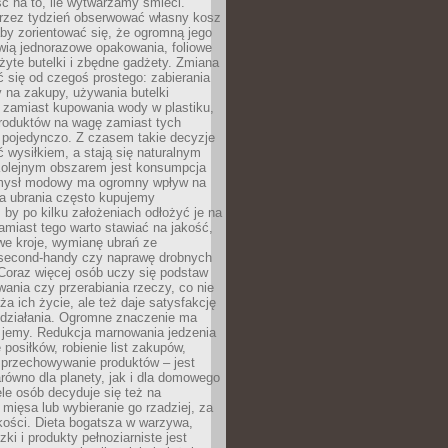
ć na to, ile wytwarzamy śmieci.
rzez tydzień obserwować własny kosz
by zorientować się, że ogromną jego
wią jednorazowe opakowania, foliowe
żyte butelki i zbędne gadżety. Zmiana
 się od czegoś prostego: zabierania
y na zakupy, używania butelki
 zamiast kupowania wody w plastiku,
produktów na wagę zamiast tych
pojedynczo. Z czasem takie decyzje
ć wysiłkiem, a stają się naturalnym
olejnym obszarem jest konsumpcja
mysł modowy ma ogromny wpływ na
 a ubrania często kupujemy
 by po kilku założeniach odłożyć je na
amiast tego warto stawiać na jakość,
e kroje, wymianę ubrań ze
second-handy czy naprawę drobnych
Coraz więcej osób uczy się podstaw
wania czy przerabiania rzeczy, co nie
ża ich życie, ale też daje satysfakcję
 działania. Ogromne znaczenie ma
k jemy. Redukcja marnowania jedzenia
 posiłków, robienie list zakupów,
 przechowywanie produktów – jest
równo dla planety, jak i dla domowego
le osób decyduje się też na
 mięsa lub wybieranie go rzadziej, za
akości. Dieta bogatsza w warzywa,
ki i produkty pełnoziarniste jest