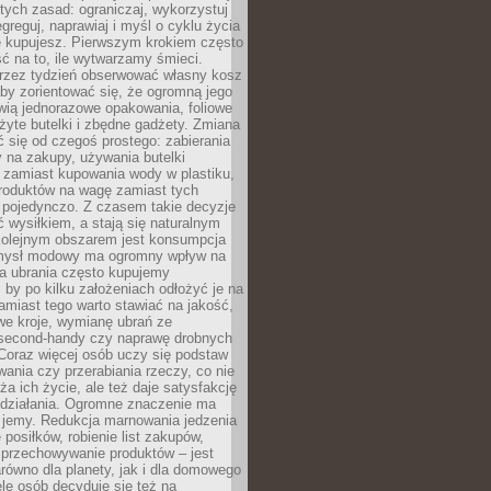
stych zasad: ograniczaj, wykorzystuj
greguj, naprawiaj i myśl o cyklu życia
e kupujesz. Pierwszym krokiem często
ć na to, ile wytwarzamy śmieci.
rzez tydzień obserwować własny kosz
by zorientować się, że ogromną jego
wią jednorazowe opakowania, foliowe
żyte butelki i zbędne gadżety. Zmiana
 się od czegoś prostego: zabierania
y na zakupy, używania butelki
 zamiast kupowania wody w plastiku,
produktów na wagę zamiast tych
pojedynczo. Z czasem takie decyzje
ć wysiłkiem, a stają się naturalnym
olejnym obszarem jest konsumpcja
mysł modowy ma ogromny wpływ na
 a ubrania często kupujemy
 by po kilku założeniach odłożyć je na
amiast tego warto stawiać na jakość,
e kroje, wymianę ubrań ze
second-handy czy naprawę drobnych
Coraz więcej osób uczy się podstaw
wania czy przerabiania rzeczy, co nie
ża ich życie, ale też daje satysfakcję
 działania. Ogromne znaczenie ma
k jemy. Redukcja marnowania jedzenia
 posiłków, robienie list zakupów,
 przechowywanie produktów – jest
równo dla planety, jak i dla domowego
le osób decyduje się też na