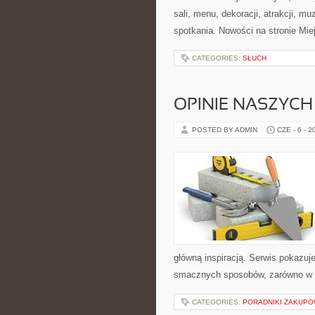
sali, menu, dekoracji, atrakcji, m
spotkania. Nowości na stronie Mie
CATEGORIES:
SŁUCH
OPINIE NASZYCH
POSTED BY ADMIN
CZE - 6 - 2
główną inspiracją. Serwis pokazu
smacznych sposobów, zarówno w ku
CATEGORIES:
PORADNIKI ZAKUP