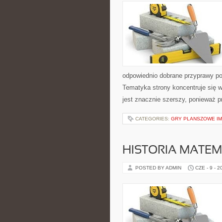
odpowiednio dobrane przyprawy pot
Tematyka strony koncentruje się 
jest znacznie szerszy, ponieważ p
CATEGORIES:
GRY PLANSZOWE I
HISTORIA MATEM
POSTED BY ADMIN
CZE - 9 - 2