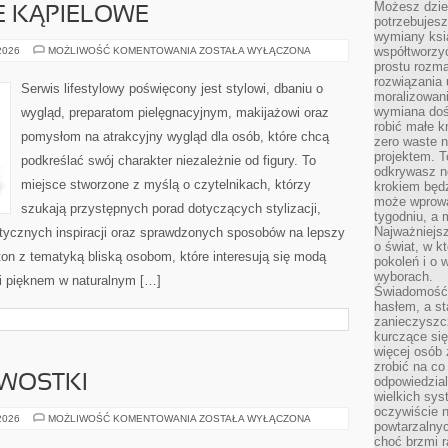
Możesz dziel
JE KĄPIELOWE
potrzebujesz
wymiany ksi
BIELIZNA
współtworzy
 2026
MOŻLIWOŚĆ KOMENTOWANIA
ZOSTAŁA WYŁĄCZONA
I
prostu rozma
STROJE
rozwiązania 
KĄPIELOWE
Serwis lifestylowy poświęcony jest stylowi, dbaniu o
moralizowania
wymiana doś
wygląd, preparatom pielęgnacyjnym, makijażowi oraz
robić małe k
pomysłom na atrakcyjny wygląd dla osób, które chcą
zero waste 
projektem. T
podkreślać swój charakter niezależnie od figury. To
odkrywasz n
miejsce stworzone z myślą o czytelnikach, którzy
krokiem będ
może wprowa
szukają przystępnych porad dotyczących stylizacji,
tygodniu, a 
Najważniejsz
etycznych inspiracji oraz sprawdzonych sposobów na lepszy
o świat, w k
 ton z tematyką bliską osobom, które interesują się modą
pokoleń i o
wyborach.
i pięknem w naturalnym […]
Świadomość 
hasłem, a st
zanieczyszc
kurczące się
więcej osób 
zrobić na co
AWOSTKI
odpowiedzial
wielkich sy
oczywiście n
HISTORIA
 2026
MOŻLIWOŚĆ KOMENTOWANIA
ZOSTAŁA WYŁĄCZONA
powtarzalnyc
I
CIEKAWOSTKI
choć brzmi r