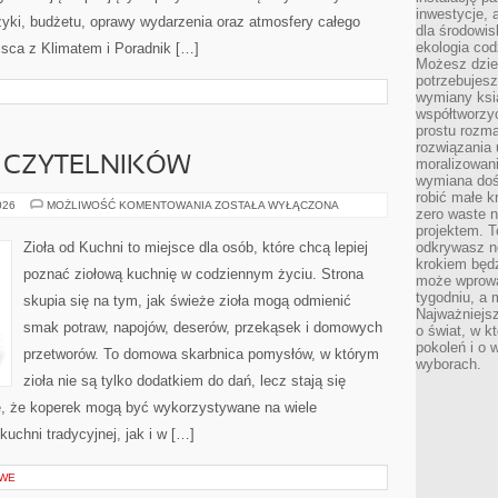
inwestycje, 
uzyki, budżetu, oprawy wydarzenia oraz atmosfery całego
dla środowisk
ekologia cod
jsca z Klimatem i Poradnik […]
Możesz dziel
potrzebujesz
wymiany ksi
współtworzy
prostu rozma
rozwiązania 
 CZYTELNIKÓW
moralizowania
wymiana doś
robić małe k
OPINIE
026
MOŻLIWOŚĆ KOMENTOWANIA
ZOSTAŁA WYŁĄCZONA
zero waste 
NASZYCH
CZYTELNIKÓW
projektem. T
Zioła od Kuchni to miejsce dla osób, które chcą lepiej
odkrywasz n
krokiem będ
poznać ziołową kuchnię w codziennym życiu. Strona
może wprowa
tygodniu, a 
skupia się na tym, jak świeże zioła mogą odmienić
Najważniejsz
smak potraw, napojów, deserów, przekąsek i domowych
o świat, w k
pokoleń i o
przetworów. To domowa skarbnica pomysłów, w którym
wyborach.
zioła nie są tylko dodatkiem do dań, lecz stają się
je, że koperek mogą być wykorzystywane na wiele
chni tradycyjnej, jak i w […]
OWE