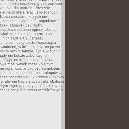
ale ich efekt odczuwalny jest zarówno
a, jak i dla portfela. Wreszcie,
zienna to sfera relacji społecznych.
ić się rzeczami, których nie
, zamiast je wyrzucać, organizować
ążek, zabawek czy roślin,
ć społecznościowe ogrody albo po
wiać ze znajomymi o tym, jakie
u nich zadziałały. Zamiast
 i presji lepiej działa wspierająca
wiadczeń, w której każdy ma prawo
roki w swoim tempie. Życie w duchu
nigdy nie będzie zakończonym
o droga, na której co jakiś czas
owe możliwości: może kolejnym
zie ograniczenie podróży samolotem,
dzenie jednego dnia bez zakupów w
może posadzenie kilku drzew w okolicy.
e, aby nie tracić z oczu celu: dbałości
tórym żyjemy, o przyszłość kolejnych
 własne poczucie sensu w codziennych