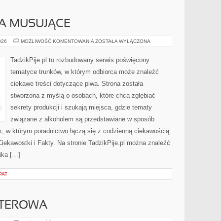
A MUSUJĄCE
SZAMPANY
026
MOŻLIWOŚĆ KOMENTOWANIA
ZOSTAŁA WYŁĄCZONA
I
WINA
MUSUJĄCE
TadzikPije.pl to rozbudowany serwis poświęcony
tematyce trunków, w którym odbiorca może znaleźć
ciekawe treści dotyczące piwa. Strona została
stworzona z myślą o osobach, które chcą zgłębiać
sekrety produkcji i szukają miejsca, gdzie tematy
związane z alkoholem są przedstawiane w sposób
k, w którym poradnictwo łączą się z codzienną ciekawością.
Ciekawostki i Fakty. Na stronie TadzikPije.pl można znaleźć
ika […]
PAT
UTEROWA