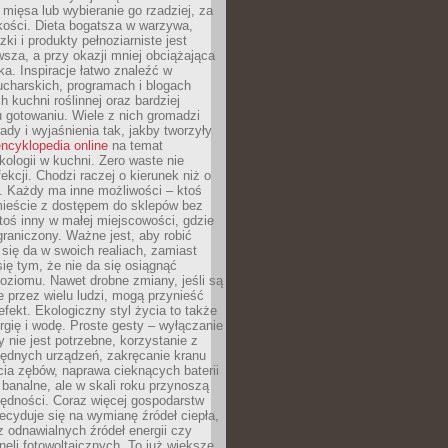
 mięsa lub wybieranie go rzadziej, za
akości. Dieta bogatsza w warzywa,
ki i produkty pełnoziarniste jest
sza, a przy okazji mniej obciążająca
ka. Inspiracje łatwo znaleźć w
charskich, programach i blogach
 kuchni roślinnej oraz bardziej
gotowaniu. Wiele z nich gromadzi
rady i wyjaśnienia tak, jakby tworzyły
ncyklopedia online
na temat
kologii w kuchni. Zero waste nie
ekcji. Chodzi raczej o kierunek niż o
. Każdy ma inne możliwości – ktoś
ieście z dostępem do sklepów bez
oś inny w małej miejscowości, gdzie
graniczony. Ważne jest, aby robić
k się da w swoich realiach, zamiast
ię tym, że nie da się osiągnąć
poziomu. Nawet drobne zmiany, jeśli są
 przez wielu ludzi, mogą przynieść
fekt. Ekologiczny styl życia to także
rgię i wodę. Proste gesty – wyłączanie
y nie jest potrzebne, korzystanie z
ędnych urządzeń, zakręcanie kranu
ia zębów, naprawa cieknących baterii
 banalne, ale w skali roku przynoszą
zędności. Coraz więcej gospodarstw
cyduje się na wymianę źródeł ciepła,
z odnawialnych źródeł energii czy
aneli fotowoltaicznych. To już większe