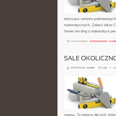
dotyczące zarówno podstawowych 
matematycznych. Zobacz także C
Serwis ten blog o matematyce prez
CATEGORIES:
OGRZEWANIE I KOMI
SALE OKOLICZN
POSTED BY ADMIN
CZE - 7 - 2
chaosu. To miejsce dla tych, któ