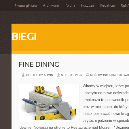
Archiwum
Polska
Puszcza
Redakcja
Strona główna
Spis 
BIEGI
FINE DINING
POSTED BY ADMIN
STY - 11 - 2026
MOŻLIWOŚĆ KOMENTOWA
Witamy w miejscu, które po
i apetytu na nowe doświadc
smakosza to przewodnik po
oraz w miejscach, do któryc
lubisz poznawać nowe knajp
czytać o jedzeniu w sposób 
idealnie. Nowości na stronie to Restauracje nad Morzem / Jeziorem