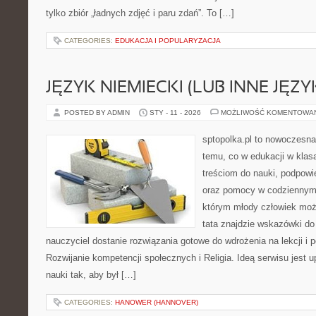
tylko zbiór „ładnych zdjęć i paru zdań”. To […]
CATEGORIES:
EDUKACJA I POPULARYZACJA
JĘZYK NIEMIECKI (LUB INNE JĘZY
POSTED BY ADMIN
STY - 11 - 2026
MOŻLIWOŚĆ KOMENTOWA
sptopolka.pl to nowoczesn
temu, co w edukacji w klas
treściom do nauki, podpowi
oraz pomocy w codziennym 
którym młody człowiek moż
tata znajdzie wskazówki do
nauczyciel dostanie rozwiązania gotowe do wdrożenia na lekcji i 
Rozwijanie kompetencji społecznych i Religia. Ideą serwisu jest
nauki tak, aby był […]
CATEGORIES:
HANOWER (HANNOVER)