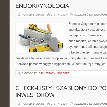
ENDOKRYNOLOGIA
POSTED BY ADMIN
STY - 7 - 2026
MOŻLIWOŚĆ KOMENTOWAN
Express Optyk to miejsce, 
spotyka się z codzienności
percepcji wzrokowej oraz zd
chcą mądrzej chronić swoje
dyskomfort. Jeśli interesuj
a także okulary i nawyki ws
znajdziesz tu wiele tematów opisanych przystępnie. Ciekawe kate
Pierwsza pomoc w nagłych wypadkach. W centrum tej strony jest c
CATEGORIES:
BALUSTRADY I PORĘCZE
CHECK-LISTY I SZABLONY DO P
INWESTORÓW
POSTED BY ADMIN
STY - 7 - 2026
MOŻLIWOŚĆ KOMENTOWAN