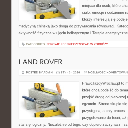
miejsce dla osób, które chc
ciało, emocje i codzienne n
którzy interesują się pode
medycyną chińską jako drogą do przywracania równowagi. Kategori
aktywność fizyczna w ujęciu holistycznym i Terapie energetyczne
CATEGORIES:
ZDROWIE I BEZPIECZEŃSTWO W PODRÓŻY
LAND ROVER
POSTED BY ADMIN
STY - 6 - 2026
MOŻLIWOŚĆ KOMENTOWAN
PrawoJazdyWroclaw.pl to m
które chcą podejść do tema
przejść drogę od pierwszej 
egzamin. Strona skupia się
przystępna, a cały proces 
przygotowanie do teorii, a
stał się logiczny. Niezależnie od tego, czy dopiero zaczynasz i s