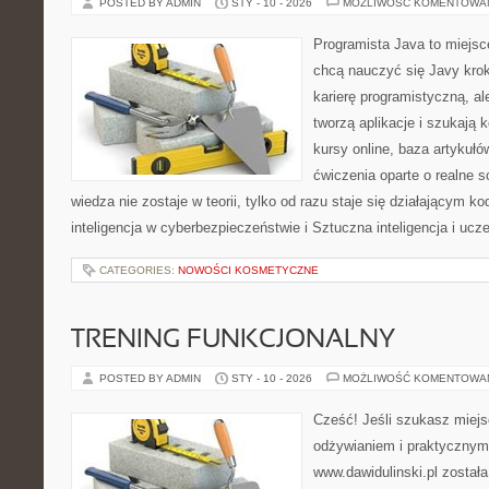
POSTED BY ADMIN
STY - 10 - 2026
MOŻLIWOŚĆ KOMENTOWA
Programista Java to miejsc
chcą nauczyć się Javy krok
karierę programistyczną, ale
tworzą aplikacje i szukają 
kursy online, baza artykuł
ćwiczenia oparte o realne s
wiedza nie zostaje w teorii, tylko od razu staje się działającym
inteligencja w cyberbezpieczeństwie i Sztuczna inteligencja i u
CATEGORIES:
NOWOŚCI KOSMETYCZNE
TRENING FUNKCJONALNY
POSTED BY ADMIN
STY - 10 - 2026
MOŻLIWOŚĆ KOMENTOWA
Cześć! Jeśli szukasz miejsc
odżywianiem i praktycznym
www.dawidulinski.pl został