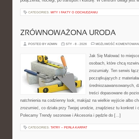
połączenia, noclegi, po transport i kulturę. W centrum uwagi jest 
CATEGORIES:
MITY I FAKTY O ODCHUDZANIU
ZRÓWNOWAŻONA URODA
POSTED BY ADMIN
STY - 8 - 2026
MOŻLIWOŚĆ KOMENTOWAN
Jak Się Malować to miejsc
osobach, które chcą rozwi
zrozumiały. Ten serwis łąc
początkujących z materiała
średniozaawansowanych, dz
treści dopasowane do pozi
natchnienia na codzienny look, makijaż na wielkie wyjście albo ch
zrozumieć, co działa przy Twojej urodzie, znajdziesz tu konkret i c
Polecamy Trendy sezonowe i Akcesoria i pędzle do […]
CATEGORIES:
TATRY – PERŁA KARPAT