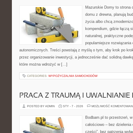
Mazurskie Domy to strona d
domu z drewna, planują bu
życia albo chcą zmodernizow
kompendium, gdzie łączą si
naturalnej, praktyczne pode
popularniejsze rozwiązania
autonomicznych. Treści powstają z myślą o tym, aby krok po kro
przez organizowanie inwestycji, a jednocześnie dać solidną dawkę 
które można wdrożyć w […]
CATEGORIES:
WYPOŻYCZALNIA SAMOCHODÓW
PRACA Z TRAUMĄ I UWALNIANIE 
POSTED BY ADMIN
STY - 7 - 2026
MOŻLIWOŚĆ KOMENTOWAN
Bodbam.pl to przestrzeń, w 
całościowo – bez dzielenia 
części”, bez patrzenia wyłą