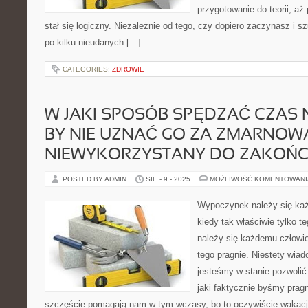
przygotowanie do teorii, a
stał się logiczny. Niezależnie od tego, czy dopiero zaczynasz i s
po kilku nieudanych […]
CATEGORIES:
ZDROWIE
W JAKI SPOSÓB SPĘDZAĆ CZAS 
BY NIE UZNAĆ GO ZA ZMARNOW
NIEWYKORZYSTANY DO ZAKOŃC
POSTED BY ADMIN
SIE - 9 - 2025
MOŻLIWOŚĆ KOMENTOWAN
Wypoczynek należy się każ
kiedy tak właściwie tylko 
należy się każdemu człowie
tego pragnie. Niestety wia
jesteśmy w stanie pozwolić
jaki faktycznie byśmy pragn
szczęście pomagają nam w tym wczasy, bo to oczywiście wakacje