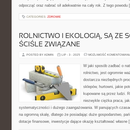
odpocząć oraz nabrać sił adekwatnie na cały rok. Z tego powodu 
CATEGORIES:
ZDROWIE
ROLNICTWO I EKOLOGIĄ, SĄ ZE
ŚCIŚLE ZWIĄZANE
POSTED BY ADMIN
LIP - 3 - 2025
MOŻLIWOŚĆ KOMENTOWAN
W jaki sposób zadbać o na
rolnictwo, jest ogromnie wa
dostarcza niezbędnych pro
sklepów, hurtowni, jakie pot
kupowane są przez ludzi. Ro
niezwykle ciężka praca, j
systematyczności i dużego zaangażowania. W panujących czasach
na ogromną skalę, dlatego że posiadając duże gospodarstwo, p
dotacje finansowe, inwestycje dające okazję kształtować własne 