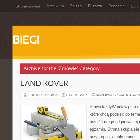
Archiwum
Polska
Puszcza
Redakcja
Strona główna
Spis 
BIEGI
Archive for the ‘Zdrowie’ Category
LAND ROVER
POSTED BY ADMIN
STY - 6 - 2026
MOŻLIWOŚĆ KOMENTOWAN
PrawoJazdyWroclaw.pl to m
które chcą podejść do tema
przejść drogę od pierwszej 
egzamin. Strona skupia się
przystępna, a cały proces 