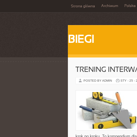
Archiwum
Polska
Strona główna
BIEGI
TRENING INTERWA
POSTED BY ADMIN
STY - 25 -
krok po kroku. To kompendium dla