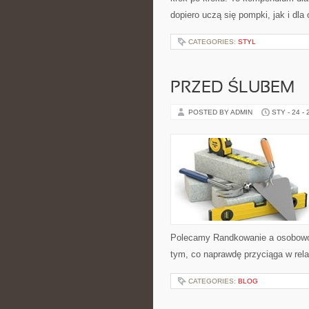
dopiero uczą się pompki, jak i dla
CATEGORIES:
STYL
PRZED ŚLUBEM
POSTED BY ADMIN
STY - 24 -
Polecamy Randkowanie a osobowość
tym, co naprawdę przyciąga w rela
CATEGORIES:
BLOG