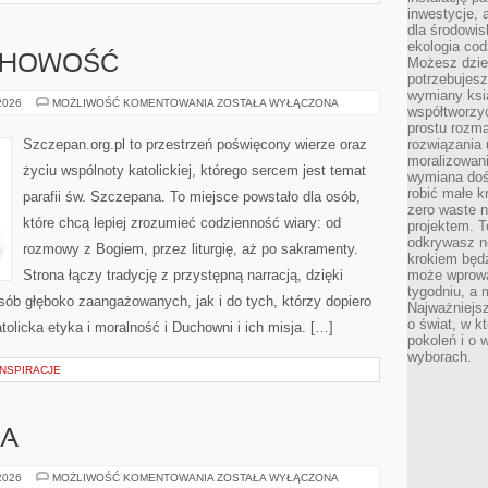
inwestycje, 
dla środowisk
ekologia cod
UCHOWOŚĆ
Możesz dziel
potrzebujesz
wymiany ksi
MODLITWA
 2026
MOŻLIWOŚĆ KOMENTOWANIA
ZOSTAŁA WYŁĄCZONA
współtworzy
I
DUCHOWOŚĆ
prostu rozma
Szczepan.org.pl to przestrzeń poświęcony wierze oraz
rozwiązania 
moralizowania
życiu wspólnoty katolickiej, którego sercem jest temat
wymiana doś
robić małe k
parafii św. Szczepana. To miejsce powstało dla osób,
zero waste 
które chcą lepiej zrozumieć codzienność wiary: od
projektem. T
odkrywasz n
rozmowy z Bogiem, przez liturgię, aż po sakramenty.
krokiem będ
Strona łączy tradycję z przystępną narracją, dzięki
może wprowa
tygodniu, a 
osób głęboko zaangażowanych, jak i do tych, którzy dopiero
Najważniejsz
o świat, w k
olicka etyka i moralność i Duchowni i ich misja. […]
pokoleń i o
wyborach.
INSPIRACJE
IA
ZIEMIA
 2026
MOŻLIWOŚĆ KOMENTOWANIA
ZOSTAŁA WYŁĄCZONA