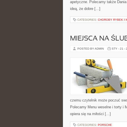
apetyczne. Polecamy także Dania w
ideą, że dobre […]
CATEGORIES:
CHOROBY RYBEK I I
MIEJSCA NA ŚLUB
POSTED BY ADMIN
STY - 21 -
czemu czytelnik może poczuć swo
Polecamy Menu weselne i torty i M
opiera się na miłości […]
CATEGORIES:
PORSCHE