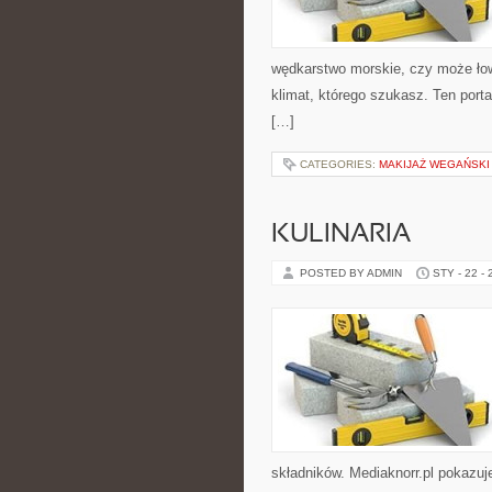
wędkarstwo morskie, czy może ło
klimat, którego szukasz. Ten porta
[…]
CATEGORIES:
MAKIJAŻ WEGAŃSKI
KULINARIA
POSTED BY ADMIN
STY - 22 -
składników. Mediaknorr.pl pokazuj