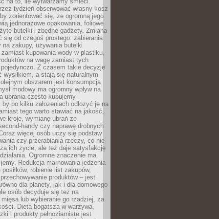
ć na to, ile wytwarzamy śmieci.
rzez tydzień obserwować własny kosz
by zorientować się, że ogromną jego
wią jednorazowe opakowania, foliowe
żyte butelki i zbędne gadżety. Zmiana
 się od czegoś prostego: zabierania
y na zakupy, używania butelki
 zamiast kupowania wody w plastiku,
produktów na wagę zamiast tych
pojedynczo. Z czasem takie decyzje
ć wysiłkiem, a stają się naturalnym
olejnym obszarem jest konsumpcja
mysł modowy ma ogromny wpływ na
 a ubrania często kupujemy
 by po kilku założeniach odłożyć je na
amiast tego warto stawiać na jakość,
e kroje, wymianę ubrań ze
second-handy czy naprawę drobnych
Coraz więcej osób uczy się podstaw
wania czy przerabiania rzeczy, co nie
ża ich życie, ale też daje satysfakcję
 działania. Ogromne znaczenie ma
k jemy. Redukcja marnowania jedzenia
 posiłków, robienie list zakupów,
 przechowywanie produktów – jest
równo dla planety, jak i dla domowego
le osób decyduje się też na
 mięsa lub wybieranie go rzadziej, za
akości. Dieta bogatsza w warzywa,
ki i produkty pełnoziarniste jest