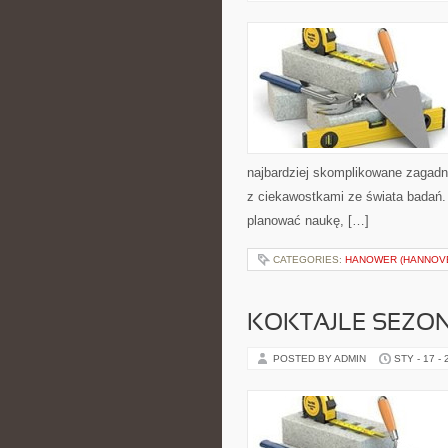
najbardziej skomplikowane zagadnie
z ciekawostkami ze świata badań. Z
planować naukę, […]
CATEGORIES:
HANOWER (HANNOV
KOKTAJLE SEZO
POSTED BY ADMIN
STY - 17 -