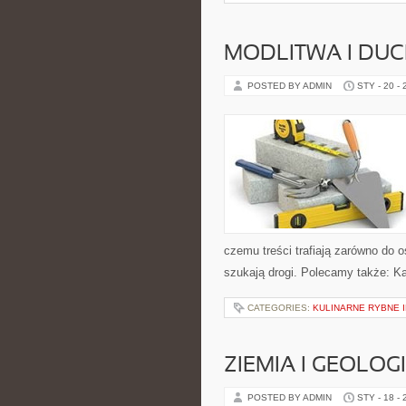
MODLITWA I D
POSTED BY ADMIN
STY - 20 -
czemu treści trafiają zarówno do 
szukają drogi. Polecamy także: Kat
CATEGORIES:
KULINARNE RYBNE 
ZIEMIA I GEOLOG
POSTED BY ADMIN
STY - 18 -