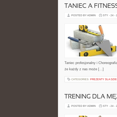
TANIEC A FITNES
POSTED BY ADMIN
STY - 24 -
Taniec profesjonalny i Choreograf
że każdy z nas może […]
CATEGORIES:
PREZENTY DLA DZIE
TRENING DLA M
POSTED BY ADMIN
STY - 24 -