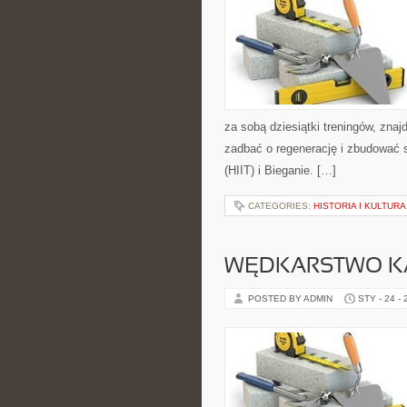
za sobą dziesiątki treningów, zna
zadbać o regenerację i zbudować s
(HIIT) i Bieganie. […]
CATEGORIES:
HISTORIA I KULTUR
WĘDKARSTWO K
POSTED BY ADMIN
STY - 24 -