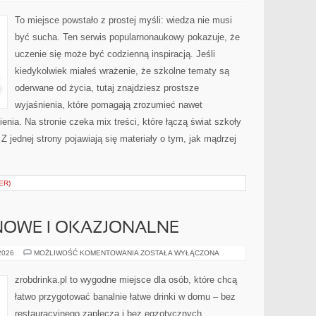
I
GEOLOGIA
To miejsce powstało z prostej myśli: wiedza nie musi
być sucha. Ten serwis popularnonaukowy pokazuje, że
uczenie się może być codzienną inspiracją. Jeśli
kiedykolwiek miałeś wrażenie, że szkolne tematy są
oderwane od życia, tutaj znajdziesz prostsze
wyjaśnienia, które pomagają zrozumieć nawet
nia. Na stronie czeka mix treści, które łączą świat szkoły
 jednej strony pojawiają się materiały o tym, jak mądrzej
ER)
NOWE I OKAZJONALNE
KOKTAJLE
 2026
MOŻLIWOŚĆ KOMENTOWANIA
ZOSTAŁA WYŁĄCZONA
SEZONOWE
I
OKAZJONALNE
zrobdrinka.pl to wygodne miejsce dla osób, które chcą
łatwo przygotować banalnie łatwe drinki w domu – bez
restauracyjnego zaplecza i bez egzotycznych