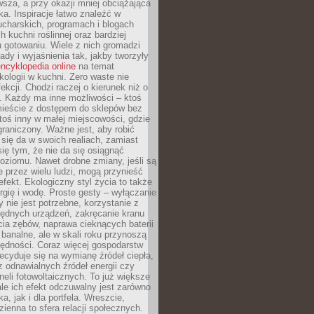
sza, a przy okazji mniej obciążająca
ka. Inspiracje łatwo znaleźć w
charskich, programach i blogach
 kuchni roślinnej oraz bardziej
gotowaniu. Wiele z nich gromadzi
rady i wyjaśnienia tak, jakby tworzyły
ncyklopedia online
na temat
kologii w kuchni. Zero waste nie
ekcji. Chodzi raczej o kierunek niż o
. Każdy ma inne możliwości – ktoś
ieście z dostępem do sklepów bez
oś inny w małej miejscowości, gdzie
graniczony. Ważne jest, aby robić
k się da w swoich realiach, zamiast
ię tym, że nie da się osiągnąć
poziomu. Nawet drobne zmiany, jeśli są
 przez wielu ludzi, mogą przynieść
fekt. Ekologiczny styl życia to także
rgię i wodę. Proste gesty – wyłączanie
y nie jest potrzebne, korzystanie z
ędnych urządzeń, zakręcanie kranu
ia zębów, naprawa cieknących baterii
 banalne, ale w skali roku przynoszą
zędności. Coraz więcej gospodarstw
cyduje się na wymianę źródeł ciepła,
z odnawialnych źródeł energii czy
aneli fotowoltaicznych. To już większe
ale ich efekt odczuwalny jest zarówno
a, jak i dla portfela. Wreszcie,
zienna to sfera relacji społecznych.