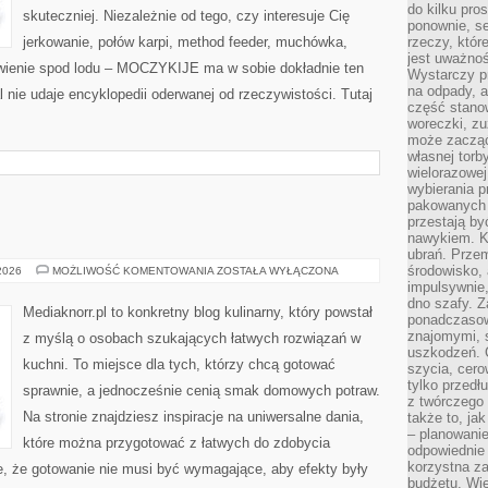
do kilku pro
skuteczniej. Niezależnie od tego, czy interesuje Cię
ponownie, se
jerkowanie, połów karpi, method feeder, muchówka,
rzeczy, któr
jest uważnoś
wienie spod lodu – MOCZYKIJE ma w sobie dokładnie ten
Wystarczy p
na odpady, a
l nie udaje encyklopedii oderwanej od rzeczywistości. Tutaj
część stano
woreczki, zu
może zacząć
własnej torb
wielorazowej
wybierania 
pakowanych 
przestają by
nawykiem. K
ubrań. Prze
środowisko,
KULINARIA
 2026
MOŻLIWOŚĆ KOMENTOWANIA
ZOSTAŁA WYŁĄCZONA
impulsywnie,
dno szafy. Z
Mediaknorr.pl to konkretny blog kulinarny, który powstał
ponadczasow
znajomymi, 
z myślą o osobach szukających łatwych rozwiązań w
uszkodzeń. 
kuchni. To miejsce dla tych, którzy chcą gotować
szycia, cero
tylko przedłu
sprawnie, a jednocześnie cenią smak domowych potraw.
z twórczego
Na stronie znajdziesz inspiracje na uniwersalne dania,
także to, ja
– planowanie
które można przygotować z łatwych do zdobycia
odpowiednie
korzystna za
e, że gotowanie nie musi być wymagające, aby efekty były
budżetu. Wie