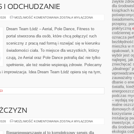
zwykle zdrow
dla środowis
S I ODCHUDZANIE
książkach ku
poświęconych
TANIEC
 2026
MOŻLIWOŚĆ KOMENTOWANIA
ZOSTAŁA WYŁĄCZONA
świadomemu 
A
przepisy, po
FITNESS
I
praktyczną
e
Dream Team Łódź – Aerial, Pole Dance, Fitness to
ODCHUDZANIE
codziennej e
portal stworzona dla osób, które chcą połączyć ruch
oznacza perf
bezbłędność
sceniczny z pracą nad formą i rozwijać się w kierunku
mieszka w m
świadomości ciała. To miejsce dla wszystkich, którzy
opakowań, kt
wybór jest o
czują, że Aerial oraz Pole Dance potrafią dać nie tylko
najlepiej, ja
zniechęcać s
spełnienie, ale też realnie wspierają zdrowie. Polecamy
„idealnego” 
ia i improwizacja. Idea Dream Team Łódź opiera się na tym,
wprowadzane
zauważalny e
dbanie o ene
światła, kied
energooszcz
CI
podczas myc
– wydają się
realne oszc
domowych de
ĘŻCZYZN
korzystanie 
instalację p
TRENING
 2026
MOŻLIWOŚĆ KOMENTOWANIA
ZOSTAŁA WYŁĄCZONA
inwestycje, 
DLA
dla środowisk
MĘŻCZYZN
ekologia cod
Bieganiewwarszawie.pl to kompleksowy serwis dla