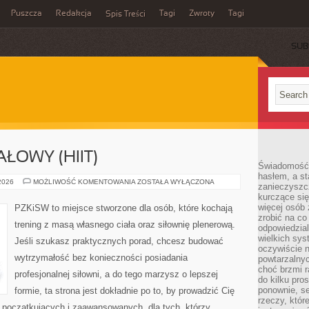
Puszcza
Redakcja
Tagi
Zwroty
Tagi
Spis Treści
SUB
ŁOWY (HIIT)
Świadomość 
hasłem, a st
TRENING
 2026
MOŻLIWOŚĆ KOMENTOWANIA
ZOSTAŁA WYŁĄCZONA
zanieczyszc
INTERWAŁOWY
kurczące się
(HIIT)
więcej osób 
PZKiSW to miejsce stworzone dla osób, które kochają
zrobić na co
trening z masą własnego ciała oraz siłownię plenerową.
odpowiedzial
wielkich sy
Jeśli szukasz praktycznych porad, chcesz budować
oczywiście n
wytrzymałość bez konieczności posiadania
powtarzalnyc
choć brzmi r
profesjonalnej siłowni, a do tego marzysz o lepszej
do kilku pro
ponownie, se
formie, ta strona jest dokładnie po to, by prowadzić Cię
rzeczy, któr
 początkujących i zaawansowanych, dla tych, którzy