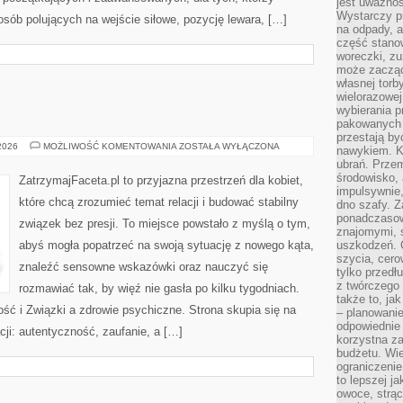
jest uważnoś
Wystarczy p
 osób polujących na wejście siłowe, pozycję lewara, […]
na odpady, a
część stano
woreczki, zu
może zacząć
własnej torb
wielorazowej
wybierania 
pakowanych 
przestają by
PRZED
 2026
MOŻLIWOŚĆ KOMENTOWANIA
ZOSTAŁA WYŁĄCZONA
nawykiem. K
ŚLUBEM
ubrań. Prze
środowisko,
ZatrzymajFaceta.pl to przyjazna przestrzeń dla kobiet,
impulsywnie,
które chcą zrozumieć temat relacji i budować stabilny
dno szafy. Z
ponadczasow
związek bez presji. To miejsce powstało z myślą o tym,
znajomymi, 
abyś mogła popatrzeć na swoją sytuację z nowego kąta,
uszkodzeń. 
szycia, cero
znaleźć sensowne wskazówki oraz nauczyć się
tylko przedłu
z twórczego
rozmawiać tak, by więź nie gasła po kilku tygodniach.
także to, ja
 i Związki a zdrowie psychiczne. Strona skupia się na
– planowanie
odpowiednie
cji: autentyczność, zaufanie, a […]
korzystna za
budżetu. Wie
ograniczenie
to lepszej j
owoce, strącz