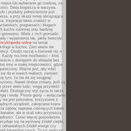
 mięsa lub wybieranie go rzadziej, za
akości. Dieta bogatsza w warzywa,
ki i produkty pełnoziarniste jest
sza, a przy okazji mniej obciążająca
ka. Inspiracje łatwo znaleźć w
charskich, programach i blogach
 kuchni roślinnej oraz bardziej
gotowaniu. Wiele z nich gromadzi
rady i wyjaśnienia tak, jakby tworzyły
ncyklopedia online
na temat
kologii w kuchni. Zero waste nie
ekcji. Chodzi raczej o kierunek niż o
. Każdy ma inne możliwości – ktoś
ieście z dostępem do sklepów bez
oś inny w małej miejscowości, gdzie
graniczony. Ważne jest, aby robić
k się da w swoich realiach, zamiast
ię tym, że nie da się osiągnąć
poziomu. Nawet drobne zmiany, jeśli są
 przez wielu ludzi, mogą przynieść
fekt. Ekologiczny styl życia to także
rgię i wodę. Proste gesty – wyłączanie
y nie jest potrzebne, korzystanie z
ędnych urządzeń, zakręcanie kranu
ia zębów, naprawa cieknących baterii
 banalne, ale w skali roku przynoszą
zędności. Coraz więcej gospodarstw
cyduje się na wymianę źródeł ciepła,
z odnawialnych źródeł energii czy
aneli fotowoltaicznych. To już większe