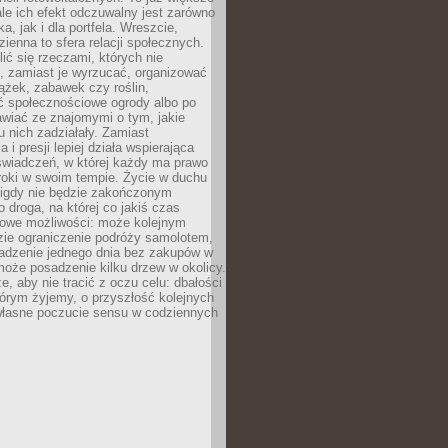
ale ich efekt odczuwalny jest zarówno
a, jak i dla portfela. Wreszcie,
zienna to sfera relacji społecznych.
ić się rzeczami, których nie
, zamiast je wyrzucać, organizować
ążek, zabawek czy roślin,
ć społecznościowe ogrody albo po
wiać ze znajomymi o tym, jakie
u nich zadziałały. Zamiast
 i presji lepiej działa wspierająca
wiadczeń, w której każdy ma prawo
roki w swoim tempie. Życie w duchu
nigdy nie będzie zakończonym
o droga, na której co jakiś czas
owe możliwości: może kolejnym
zie ograniczenie podróży samolotem,
dzenie jednego dnia bez zakupów w
może posadzenie kilku drzew w okolicy.
e, aby nie tracić z oczu celu: dbałości
tórym żyjemy, o przyszłość kolejnych
 własne poczucie sensu w codziennych