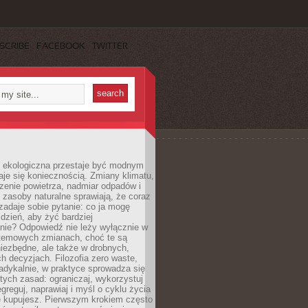
SCRIBE
FACEBOOK
TWITTER
ekologiczna przestaje być modnym
aje się koniecznością. Zmiany klimatu,
zenie powietrza, nadmiar odpadów i
 zasoby naturalne sprawiają, że coraz
zadaje sobie pytanie: co ja mogę
 dzień, aby żyć bardziej
nie? Odpowiedź nie leży wyłącznie w
stemowych zmianach, choć te są
iezbędne, ale także w drobnych,
h decyzjach. Filozofia zero waste,
adykalnie, w praktyce sprowadza się
stych zasad: ograniczaj, wykorzystuj
greguj, naprawiaj i myśl o cyklu życia
e kupujesz. Pierwszym krokiem często