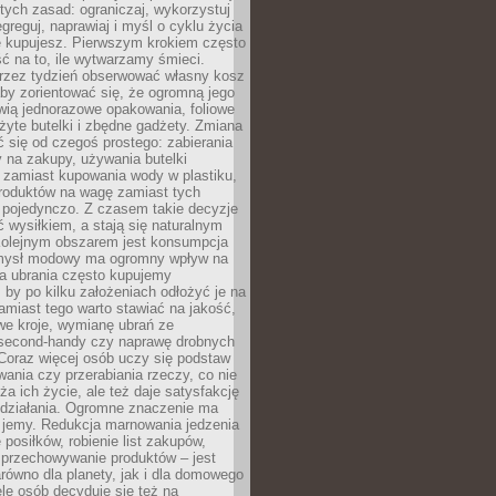
stych zasad: ograniczaj, wykorzystuj
greguj, naprawiaj i myśl o cyklu życia
e kupujesz. Pierwszym krokiem często
ć na to, ile wytwarzamy śmieci.
rzez tydzień obserwować własny kosz
by zorientować się, że ogromną jego
wią jednorazowe opakowania, foliowe
żyte butelki i zbędne gadżety. Zmiana
 się od czegoś prostego: zabierania
y na zakupy, używania butelki
 zamiast kupowania wody w plastiku,
produktów na wagę zamiast tych
pojedynczo. Z czasem takie decyzje
ć wysiłkiem, a stają się naturalnym
olejnym obszarem jest konsumpcja
mysł modowy ma ogromny wpływ na
 a ubrania często kupujemy
 by po kilku założeniach odłożyć je na
amiast tego warto stawiać na jakość,
e kroje, wymianę ubrań ze
second-handy czy naprawę drobnych
Coraz więcej osób uczy się podstaw
wania czy przerabiania rzeczy, co nie
ża ich życie, ale też daje satysfakcję
 działania. Ogromne znaczenie ma
k jemy. Redukcja marnowania jedzenia
 posiłków, robienie list zakupów,
 przechowywanie produktów – jest
równo dla planety, jak i dla domowego
le osób decyduje się też na