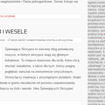
egetariańskie i Dania jednogarnkowe. Serwis kieruje się
ograniczenie
to lepszej j
owoce, strącz
zwykle zdrow
dla środowis
CH LECZENIE
książkach ku
poświęconych
świadomemu 
przepisy, po
 I WESELE
praktyczną
e
codziennej e
MIEJSCA
 2026
MOŻLIWOŚĆ KOMENTOWANIA
ZOSTAŁA WYŁĄCZONA
oznacza perf
NA
bezbłędność
ŚLUB
I
mieszka w m
Śpiewające Skrzypce to sieciowy blog poświęcony
WESELE
opakowań, kt
muzyce, w którym skrzypce stają się głównym
wybór jest o
najlepiej, ja
bohaterem. To miejsce stworzone dla osób, które chcą
zniechęcać s
„idealnego” 
słuchać świadomie, a także dla tych, którzy pragną
wprowadzane
pogłębiać warsztat na instrumencie smyczkowym.
zauważalny e
dbanie o ene
Strona łączy inspiracje z przystępnymi poradami, dzięki
światła, kied
bodę w graniu niezależnie od poziomu zaawansowania.
energooszcz
podczas myc
iejsca na ślub i wesele. Idea Śpiewających Skrzypiec
– wydają się
realne oszc
domowych de
korzystanie 
instalację p