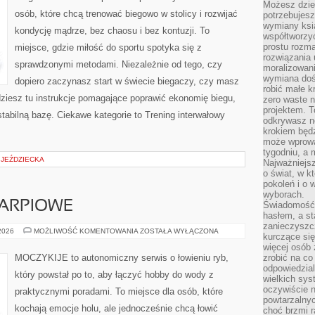
Możesz dziel
osób, które chcą trenować biegowo w stolicy i rozwijać
potrzebujesz
wymiany ksi
kondycję mądrze, bez chaosu i bez kontuzji. To
współtworzy
prostu rozma
miejsce, gdzie miłość do sportu spotyka się z
rozwiązania 
sprawdzonymi metodami. Niezależnie od tego, czy
moralizowania
wymiana doś
dopiero zaczynasz start w świecie biegaczy, czy masz
robić małe k
jdziesz tu instrukcje pomagające poprawić ekonomię biegu,
zero waste 
projektem. T
tabilną bazę. Ciekawe kategorie to Trening interwałowy
odkrywasz n
krokiem będ
może wprowa
tygodniu, a 
A JEŹDZIECKA
Najważniejsz
o świat, w k
pokoleń i o
wyborach.
ARPIOWE
Świadomość 
hasłem, a st
zanieczyszc
WĘDKARSTWO
 2026
MOŻLIWOŚĆ KOMENTOWANIA
ZOSTAŁA WYŁĄCZONA
kurczące się
KARPIOWE
więcej osób 
MOCZYKIJE to autonomiczny serwis o łowieniu ryb,
zrobić na co
odpowiedzial
który powstał po to, aby łączyć hobby do wody z
wielkich sy
oczywiście n
praktycznymi poradami. To miejsce dla osób, które
powtarzalnyc
kochają emocje holu, ale jednocześnie chcą łowić
choć brzmi r