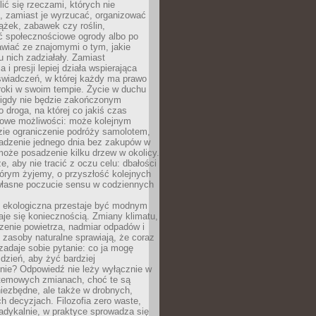
ić się rzeczami, których nie
, zamiast je wyrzucać, organizować
ążek, zabawek czy roślin,
ć społecznościowe ogrody albo po
wiać ze znajomymi o tym, jakie
u nich zadziałały. Zamiast
 i presji lepiej działa wspierająca
wiadczeń, w której każdy ma prawo
roki w swoim tempie. Życie w duchu
nigdy nie będzie zakończonym
o droga, na której co jakiś czas
owe możliwości: może kolejnym
zie ograniczenie podróży samolotem,
dzenie jednego dnia bez zakupów w
może posadzenie kilku drzew w okolicy.
e, aby nie tracić z oczu celu: dbałości
tórym żyjemy, o przyszłość kolejnych
 własne poczucie sensu w codziennych
ekologiczna przestaje być modnym
aje się koniecznością. Zmiany klimatu,
zenie powietrza, nadmiar odpadów i
 zasoby naturalne sprawiają, że coraz
zadaje sobie pytanie: co ja mogę
 dzień, aby żyć bardziej
nie? Odpowiedź nie leży wyłącznie w
stemowych zmianach, choć te są
iezbędne, ale także w drobnych,
h decyzjach. Filozofia zero waste,
adykalnie, w praktyce sprowadza się