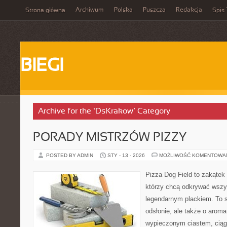
Archiwum
Polska
Puszcza
Redakcja
Strona główna
Spis 
BIEGI
Archive for the ‘DsKrakow’ Category
PORADY MISTRZÓW PIZZY
POSTED BY ADMIN
STY - 13 - 2026
MOŻLIWOŚĆ KOMENTOWA
Pizza Dog Field to zakątek
którzy chcą odkrywać wszys
legendarnym plackiem. To s
odsłonie, ale także o aroma
wypieczonym ciastem, ciąg