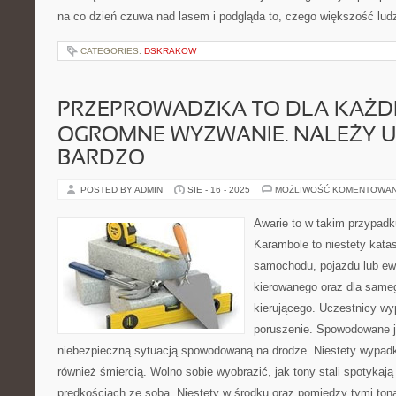
na co dzień czuwa nad lasem i podgląda to, czego większość lud
CATEGORIES:
DSKRAKOW
PRZEPROWADZKA TO DLA KAŻD
OGROMNE WYZWANIE. NALEŻY 
BARDZO
POSTED BY ADMIN
SIE - 16 - 2025
MOŻLIWOŚĆ KOMENTOWA
Awarie to w takim przypadku
Karambole to niestety katas
samochodu, pojazdu lub ew
kierowanego oraz dla same
kierującego. Uczestnicy wy
poruszenie. Spowodowane je
niebezpieczną sytuacją spowodowaną na drodze. Niestety wypadk
również śmiercią. Wolno sobie wyobrazić, jak tony stali spotykają 
prędkościach ze sobą. Niestety w środku oraz pomiędzy tymi tona