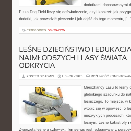
dodatkami dopasowanymi do
Pizza Dog Field liczy się doświadczenie, czyli konkret: jak przyg
dodatki, jak prowadzić pieczenie i jak dojść do tego momentu, […
CATEGORIES:
DSKRAKOW
LEŚNE DZIECIŃSTWO I EDUKACJ
NAJMŁODSZYCH I LASY ŚWIATA –
ODKRYCIA
POSTED BY ADMIN
LIS - 29 - 2025
MOŻLIWOŚĆ KOMENTOWAN
Mieszkańcy Lasu to leśny d
głębokiego szacunku do nat
leśniczego. To miejsce, w 
wtopić się w opowieści o le
niezwykłych procesach, kt
leśnym. Leśne katastrofy i
Zwierzęta leśne a człowiek. Ten serwis jest redagowany z perspek