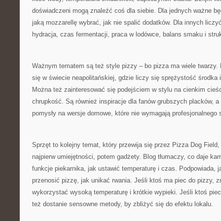
doświadczeni mogą znaleźć coś dla siebie. Dla jednych ważne bę
jaką mozzarellę wybrać, jak nie spalić dodatków. Dla innych liczy
hydracja, czas fermentacji, praca w lodówce, balans smaku i struk
Ważnym tematem są też style pizzy – bo pizza ma wiele twarzy.
się w świecie neapolitańskiej, gdzie liczy się sprężystość środka
Można też zainteresować się podejściem w stylu na cienkim cieśc
chrupkość. Są również inspiracje dla fanów grubszych placków, a
pomysły na wersje domowe, które nie wymagają profesjonalnego s
Sprzęt to kolejny temat, który przewija się przez Pizza Dog Field
najpierw umiejętności, potem gadżety. Blog tłumaczy, co daje ka
funkcje piekarnika, jak ustawić temperaturę i czas. Podpowiada, j
przenosić pizzę, jak unikać rwania. Jeśli ktoś ma piec do pizzy, zn
wykorzystać wysoką temperaturę i krótkie wypieki. Jeśli ktoś pie
też dostanie sensowne metody, by zbliżyć się do efektu lokalu.