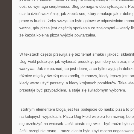
coś, co wymaga cierpliwości. Blog pomaga w obu sytuacjach. Po
ciasto dzień wcześniej, jak zrobić sos, który smakuje jak z dobrej
pracę w kuchni, żeby wszystko było gotowe w odpowiednim mome
ważne, gdy pizza jest częścią spotkania ze znajomymi – wtedy l
że każda kolejna pizza wyjdzie powtarzalna.
W tekstach często przewija się też temat smaku i jakości składni
Dog Field pokazuje, jak wybierać produkty: pomidory do sosu, mozz
warzywa. Jak rozpoznać, co jest dobre, a co tylko wygląda dobrz
różnice między świeżą mozzarellą, tłumaczy, kiedy lepszy jest s
kiedy warto użyć passaty, a kiedy krojonych pomidorów. Taka wie
przestaje być przypadkiem, a staje się świadomym wyborem.
Istotnym elementem bloga jest też podejście do nauki: pizza to p
na kolejnych wypiekach. Pizza Dog Field wspiera ten rozwój, bo 
się przełożyć na wniosek. Jeśli ciasto się rwie – być może było z
Jeśli brzegi nie rosną – może ciasto było zbyt mocno odgazowane