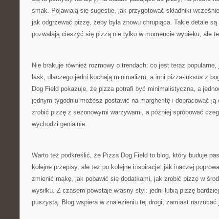
smak. Pojawiają się sugestie, jak przygotować składniki wcześnie
jak odgrzewać pizzę, żeby była znowu chrupiąca. Takie detale są
pozwalają cieszyć się pizzą nie tylko w momencie wypieku, ale te
Nie brakuje również rozmowy o trendach: co jest teraz popularne, 
łask, dlaczego jedni kochają minimalizm, a inni pizza-luksus z b
Dog Field pokazuje, że pizza potrafi być minimalistyczna, a jed
jednym tygodniu możesz postawić na margheritę i dopracować ją 
zrobić pizzę z sezonowymi warzywami, a później spróbować czego
wychodzi genialnie.
Warto też podkreślić, że Pizza Dog Field to blog, który buduje pa
kolejne przepisy, ale też po kolejne inspiracje: jak inaczej poprow
zmienić mąkę, jak pobawić się dodatkami, jak zrobić pizzę w środ
wysiłku. Z czasem powstaje własny styl: jedni lubią pizzę bardziej
puszystą. Blog wspiera w znalezieniu tej drogi, zamiast narzucać