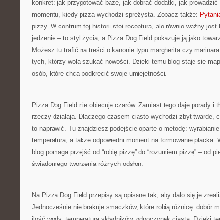
konkret: jak przygotować bazę, jak dobrać dodatki, jak prowadzić 
momentu, kiedy pizza wychodzi sprężysta. Zobacz także:
Pytani
pizzy. W centrum tej historii stoi receptura, ale równie ważny jest 
jedzenie – to styl życia, a Pizza Dog Field pokazuje ją jako towar
Możesz tu trafić na treści o kanonie typu margherita czy marinara,
tych, którzy wolą szukać nowości. Dzięki temu blog staje się ma
osób, które chcą podkręcić swoje umiejętności.
Pizza Dog Field nie obiecuje czarów. Zamiast tego daje porady i
rzeczy działają. Dlaczego czasem ciasto wychodzi zbyt twarde, 
to naprawić. Tu znajdziesz podejście oparte o metodę: wyrabianie
temperatura, a także odpowiedni moment na formowanie placka. 
blog pomaga przejść od “robię pizzę” do “rozumiem pizzę” – od p
świadomego tworzenia różnych odsłon.
Na Pizza Dog Field przepisy są opisane tak, aby dało się je zrea
Jednocześnie nie brakuje smaczków, które robią różnicę: dobór mąk
ilość wody, temperatura składników, odpoczynek ciasta. Dzięki te