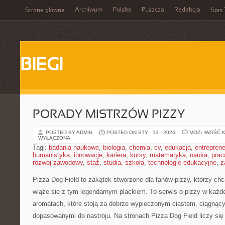
Archiwum
Polska
Puszcza
Redakcja
Strona główna
Spis 
BIEGI
PORADY MISTRZÓW PIZZY
POSTED BY ADMIN
POSTED ON STY - 13 - 2026
MOŻLIWOŚĆ 
WYŁĄCZONA
Tagi:
badania naukowe
,
biologia
,
chemia
,
cv
,
edukacja
,
entreprene
humanistyka
,
innowacje
,
kariera
,
kursy
,
matematyka
,
nauka
,
prac
rozwój zawodowy
,
staż
,
studia
,
szkoła
,
technologie edukacyjne
,
z
Pizza Dog Field to zakątek stworzone dla fanów pizzy, którzy c
wiąże się z tym legendarnym plackiem. To serwis o pizzy w każdej
aromatach, które stoją za dobrze wypieczonym ciastem, ciągnąc
dopasowanymi do nastroju. Na stronach Pizza Dog Field liczy się