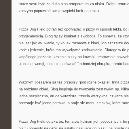
może sosu było za dużo albo temperatura za niska. Dzięki temu c
zaczyna poprawiać swoje wypieki krok po kroku.
Pizza Dog Field potrafi też opowiadać o pizzy w sposób lekki, bo 
przyjemnością. Blog łączy konkret z swobodą. To sprawia, że czy
nie jest jak wkuwanie, tylko jak rozmowa z kimś, kto szczerze do
końcu jedzenie, które ma wywoływać zadowolenie. Dlatego w tle p
wspólnego jedzenia: krojenie pizzy na kawałki, testowanie nowyc
ulubionej wersji, robienie porównań “ta bardziej chrupka, tamta bar
Ważnym obszarem są też przepisy “pod różne okazje”. Inna pizza
na rodzinny obiad. Blog inspiruje do tworzenia zestawów: np. kilka
jedna bezpieczna, druga wyrazista, trzecia warzywna, czwarta ni
przestaje być jedną potrawą, a staje się menu smaków, które możn
Pizza Dog Field dotyka też tematów kulinarnych pobocznych, bo 
Są tu pomysły na dip’y, na sałatki pasujące do pizzy, na proste 