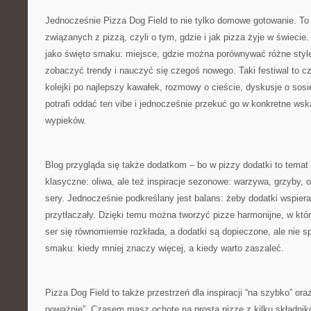
Jednocześnie Pizza Dog Field to nie tylko domowe gotowanie. To
związanych z pizzą, czyli o tym, gdzie i jak pizza żyje w świecie
jako święto smaku: miejsce, gdzie można porównywać różne style
zobaczyć trendy i nauczyć się czegoś nowego. Taki festiwal to c
kolejki po najlepszy kawałek, rozmowy o cieście, dyskusje o sosie
potrafi oddać ten vibe i jednocześnie przekuć go w konkretne w
wypieków.
Blog przygląda się także dodatkom – bo w pizzy dodatki to temat
klasyczne: oliwa, ale też inspiracje sezonowe: warzywa, grzyby, 
sery. Jednocześnie podkreślany jest balans: żeby dodatki wspierał
przytłaczały. Dzięki temu można tworzyć pizze harmonijne, w któ
ser się równomiernie rozkłada, a dodatki są dopieczone, ale nie s
smaku: kiedy mniej znaczy więcej, a kiedy warto zaszaleć.
Pizza Dog Field to także przestrzeń dla inspiracji “na szybko” ora
poważnie”. Czasem masz ochotę na prostą pizzę z kilku składni