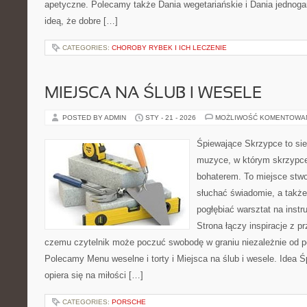
apetyczne. Polecamy także Dania wegetariańskie i Dania jednogar
ideą, że dobre […]
CATEGORIES:
CHOROBY RYBEK I ICH LECZENIE
MIEJSCA NA ŚLUB I WESELE
POSTED BY ADMIN
STY - 21 - 2026
MOŻLIWOŚĆ KOMENTOWA
Śpiewające Skrzypce to si
muzyce, w którym skrzypce
bohaterem. To miejsce stwo
słuchać świadomie, a także 
pogłębiać warsztat na ins
Strona łączy inspiracje z p
czemu czytelnik może poczuć swobodę w graniu niezależnie od 
Polecamy Menu weselne i torty i Miejsca na ślub i wesele. Idea 
opiera się na miłości […]
CATEGORIES:
PORSCHE