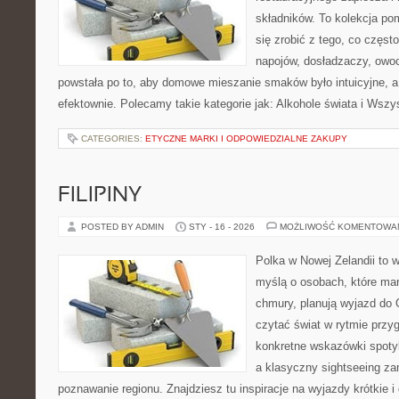
składników. To kolekcja pom
się zrobić z tego, co częst
napojów, dosładzaczy, owoc
powstała po to, aby domowe mieszanie smaków było intuicyjne, a
efektownie. Polecamy takie kategorie jak: Alkohole świata i Wszy
CATEGORIES:
ETYCZNE MARKI I ODPOWIEDZIALNE ZAKUPY
FILIPINY
POSTED BY ADMIN
STY - 16 - 2026
MOŻLIWOŚĆ KOMENTOWA
Polka w Nowej Zelandii to 
myślą o osobach, które marz
chmury, planują wyjazd do 
czytać świat w rytmie przyg
konkretne wskazówki spotyka
a klasyczny sightseeing zam
poznawanie regionu. Znajdziesz tu inspiracje na wyjazdy krótkie i 