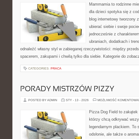
Mammamia to rodzinne miej
dla dzieci spotyka się z co
blog internetowy tworzony z
ubierać siebie i swoje poci
jednocześnie z charakterem.
ubraniach, dodatkach i tren
odnaleźć własny styl w zabieganej rzeczywistości: między przeds
spacerem, zakupami i chwilą tylko dla siebie. Kategorie do zobac
CATEGORIES:
PRACA
PORADY MISTRZÓW PIZZY
POSTED BY ADMIN
STY - 13 - 2026
MOŻLIWOŚĆ KOMENTOWA
Pizza Dog Field to zakątek
którzy chcą odkrywać wszys
legendarnym plackiem. To s
odsłonie, ale także o aroma