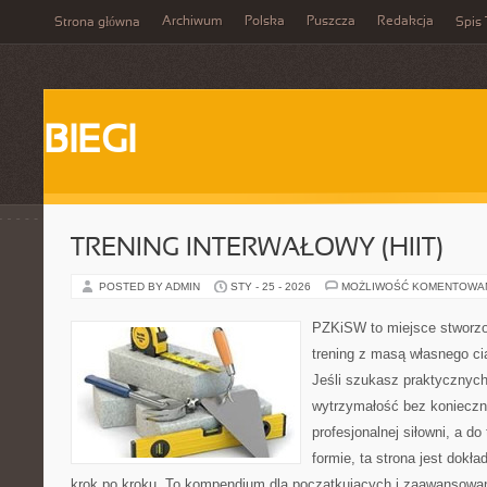
Archiwum
Polska
Puszcza
Redakcja
Strona główna
Spis 
BIEGI
TRENING INTERWAŁOWY (HIIT)
POSTED BY ADMIN
STY - 25 - 2026
MOŻLIWOŚĆ KOMENTOWA
PZKiSW to miejsce stworzo
trening z masą własnego cia
Jeśli szukasz praktycznyc
wytrzymałość bez konieczn
profesjonalnej siłowni, a d
formie, ta strona jest dokła
krok po kroku. To kompendium dla początkujących i zaawansowany