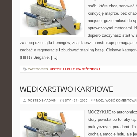
osób, które chcą trenować b
kondycję mądrze, bez chaos
miejsce, gdzie miłość do sp
sprawdzonymi metodami. Ni
dopiero zaczynasz start w 
za sobą dziesiątki treningów, znajdziesz tu instrukcje pomagając
zadbać o regenerację i zbudować stabilną bazę. Ciekawe kategori
(HIIT) i Bieganie. […]
CATEGORIES:
HISTORIA I KULTURA JEŹDZIECKA
WĘDKARSTWO KARPIOWE
POSTED BY ADMIN
STY - 24 - 2026
MOŻLIWOŚĆ KOMENTOWA
MOCZYKIJE to autonomiczny
który powstał po to, aby ł
praktycznymi poradami. To 
kochają emocje holu, ale j