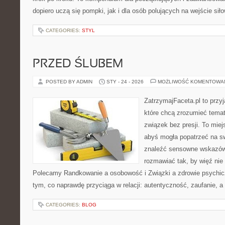
dopiero uczą się pompki, jak i dla osób polujących na wejście sił
CATEGORIES:
STYL
PRZED ŚLUBEM
POSTED BY ADMIN
STY - 24 - 2026
MOŻLIWOŚĆ KOMENTOWA
ZatrzymajFaceta.pl to przyj
które chcą zrozumieć temat 
związek bez presji. To mie
abyś mogła popatrzeć na sw
znaleźć sensowne wskazów
rozmawiać tak, by więź nie 
Polecamy Randkowanie a osobowość i Związki a zdrowie psychicz
tym, co naprawdę przyciąga w relacji: autentyczność, zaufanie, a
CATEGORIES:
BLOG