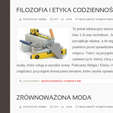
FILOZOFIA I ETYKA CODZIENNOŚ
POSTED BY ADMIN
STY - 15 - 2026
MOŻLIWOŚĆ KOMENTOWA
To portal edukacyjny tworz
klas 1–8 oraz technikum. Je
porządkuje wiedzę, a do te
powtórce przed sprawdzian
miejscu. Treści są przygot
zarówno tych, którzy chcą 
osoby, które celują w wysokie oceny. Polecamy Religia / Etyka i H
znajdziesz przystępne tłumaczenia tematów, które zwykle sprawia
CATEGORIES:
NIERUCHOMOŚCI KOMERCYJNE
ZRÓWNOWAŻONA MODA
POSTED BY ADMIN
STY - 14 - 2026
MOŻLIWOŚĆ KOMENTOWA