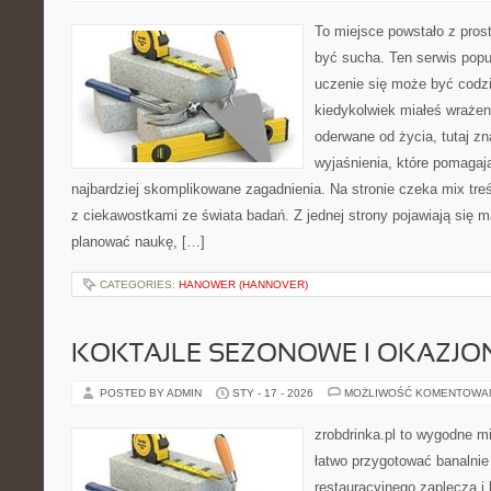
To miejsce powstało z prost
być sucha. Ten serwis pop
uczenie się może być codzie
kiedykolwiek miałeś wrażen
oderwane od życia, tutaj zn
wyjaśnienia, które pomagaj
najbardziej skomplikowane zagadnienia. Na stronie czeka mix treś
z ciekawostkami ze świata badań. Z jednej strony pojawiają się ma
planować naukę, […]
CATEGORIES:
HANOWER (HANNOVER)
KOKTAJLE SEZONOWE I OKAZJO
POSTED BY ADMIN
STY - 17 - 2026
MOŻLIWOŚĆ KOMENTOWA
zrobdrinka.pl to wygodne mi
łatwo przygotować banalnie
restauracyjnego zaplecza i