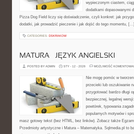
wypieczonym ciastem, ciąg
dodatkami dopasowanymi do
Pizza Dog Field liczy się doświadczenie, czyli konkret: jak przyg
dodatki, jak prowadzić pieczenie i jak dojść do tego momentu, […
CATEGORIES:
DSKRAKOW
MATURA – JĘZYK ANGIELSKI
POSTED BY ADMIN
STY - 12 - 2026
MOŻLIWOŚĆ KOMENTOWA
Nie mogę pomóc w tworzeniu 
przecieki lub oszukiwanie 
przygotować bardzo długi o
bezpiecznej, legalnej wersji
powtórek, typowania zagad
popularnych motywów i spr
masz gotowy tekst (bez HTML, bez linków). Zobacz także Egzami
Przedmioty artystyczne i Matura – Matematyka. Sqlmedia.pl to 