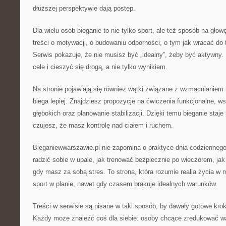
dłuższej perspektywie dają postęp.
Dla wielu osób bieganie to nie tylko sport, ale też sposób na głow
treści o motywacji, o budowaniu odporności, o tym jak wracać do
Serwis pokazuje, że nie musisz być „idealny”, żeby być aktywny. 
cele i cieszyć się drogą, a nie tylko wynikiem.
Na stronie pojawiają się również wątki związane z wzmacnianiem 
biega lepiej. Znajdziesz propozycje na ćwiczenia funkcjonalne, 
głębokich oraz planowanie stabilizacji. Dzięki temu bieganie staje
czujesz, że masz kontrolę nad ciałem i ruchem.
Bieganiewwarszawie.pl nie zapomina o praktyce dnia codziennego:
radzić sobie w upale, jak trenować bezpiecznie po wieczorem, j
gdy masz za sobą stres. To strona, która rozumie realia życia w
sport w planie, nawet gdy czasem brakuje idealnych warunków.
Treści w serwisie są pisane w taki sposób, by dawały gotowe kroki
Każdy może znaleźć coś dla siebie: osoby chcące zredukować w