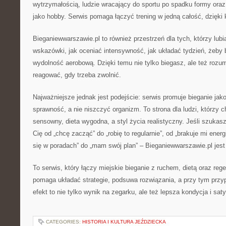
wytrzymałością, ludzie wracający do sportu po spadku formy oraz c
jako hobby. Serwis pomaga łączyć trening w jedną całość, dzięki k
Bieganiewwarszawie.pl to również przestrzeń dla tych, którzy lubi
wskazówki, jak oceniać intensywność, jak układać tydzień, żeby b
wydolność aerobową. Dzięki temu nie tylko biegasz, ale też rozu
reagować, gdy trzeba zwolnić.
Najważniejsze jednak jest podejście: serwis promuje bieganie ja
sprawność, a nie niszczyć organizm. To strona dla ludzi, którzy ch
sensowny, dieta wygodna, a styl życia realistyczny. Jeśli szukas
Cię od „chcę zacząć” do „robię to regularnie”, od „brakuje mi energ
się w poradach” do „mam swój plan” – Bieganiewwarszawie.pl jest 
To serwis, który łączy miejskie bieganie z ruchem, dietą oraz rege
pomaga układać strategie, podsuwa rozwiązania, a przy tym przy
efekt to nie tylko wynik na zegarku, ale też lepsza kondycja i saty
CATEGORIES:
HISTORIA I KULTURA JEŹDZIECKA