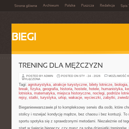
Archiwum
Polska
Puszcza
Redakcja
Strona główna
Spis 
BIEGI
TRENING DLA MĘŻCZYZN
POSTED BY ADMIN
POSTED ON STY - 24 - 2026
MOŻLIWOŚĆ 
WYŁĄCZONA
Tagi:
agroturystyka
,
atrakcje turystyczne
,
bilety lotnicze
,
biologia
break
,
fizyka
,
geografia
,
historia
,
hostele
,
hotele
,
humanistyka
,
ke
lotniska
,
matematyka
,
miejsca historyczne
,
noclegi
,
podróże lotn
rejsy
,
statki
,
turystyka
,
urlop
,
wakacje
,
wycieczki
,
zabytki
,
zwiedz
Bieganiewwarszawie.pl to kompleksowy serwis dla osób, które c
stolicy i rozwijać kondycję mądrze, bez chaosu i bez kontuzji. To
sportu spotyka się z sprawdzonymi metodami. Niezależnie od teg
start w świecie biegaczy, czy masz za sobą dziesiątki treningów, 