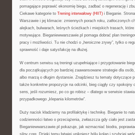
pomagające poprawić ekonomię biegu, zadbać o regenerację i zbu
Ciekawe kategorie to
Trening interwałowy (HIIT)
i Bieganie. Stron
Warszawie i jej klimacie: zmiennych porach roku, zatłoczonych 
alejkach, bulwarach, leśnych ścieżkach i miejskich trasach, które
motywujące. Bieganiewwarszawie.pl pomaga dobrać plan treningow
pracy i możliwości. Tu nie chodzi o „heroiczne zrywy”, tylko o reg
sprawność i daje satysfakcję na dłużej.
W centrum serwisu są treningi uzupełniające i przygotowanie bie
dla początkujących po bardziej zaawansowane strategie dla osób,
albo marzą o długim dystansie. Znajdziesz tu tematy dotyczące p
także konkretne propozycje na odcinki, bieg ciągły czy spokojny 
sens, jeśli rozumiesz, po co go robisz – dlatego w serwisie stawi
przypadkowego „klepania kilometrów”.
Duży nacisk kładziemy na profilaktykę i technikę. Bieganie to natu
codzienności łatwo o przeciążenia, zwłaszcza gdy ciało jest zast
Bieganiewwarszawie.pl pokazuje, jak wzmacniać biodra, poprawia
silny core. Dzięki temu łatwiej unikniesz bólu kolan i szybciej wr