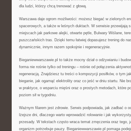
dla ludzi, którzy chcą trenować z głową.
Warszawa daje ogrom możliwości: możesz biegać w zielonych enk
spacerowych, a także w leśnych duktach. W serwisie przewijają się
miejscach jak parkowe alejki, otwarte pętle, Bulwary Wiślane, ter
puszczańskich tras. Dzięki temu łatwiej dopasujesz trening do nast
dynamicznie, innym razem spokojnie i regeneracyjnie.
Bieganiewwarszawie.pl to także mocny dział o odżywianiu i bud
forma nie rośnie tylko od treningu – rośnie od połączenia aktywn
regeneracją. Znajdziesz tu treści o kompozycji posiłków, o tym ja
bieganie, jak ogarnąć elektrolity oraz co jeść w dniu startu. Nie 
w praktyce, o wsparciu mięśni oraz o prostych metodach, które p
poziom sił w tygodniu.
Ważnym filarem jest zdrowie. Serwis podpowiada, jak zadbać o o
lżejsze dni, dlaczego warto wprowadzić rolowanie i jak wykorzyst
przesady. W tekstach często wraca temat zmęczenia oraz tego, 
organizm potrzebuje pauzy. Bieganiewwarszawie.pl pomaga podej