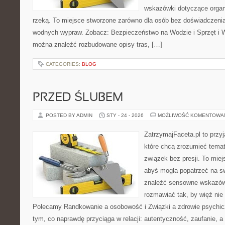
wskazówki dotyczące organ
rzeką. To miejsce stworzone zarówno dla osób bez doświadczenia,
wodnych wypraw. Zobacz: Bezpieczeństwo na Wodzie i Sprzęt i W
można znaleźć rozbudowane opisy tras, […]
CATEGORIES:
BLOG
PRZED ŚLUBEM
POSTED BY ADMIN
STY - 24 - 2026
MOŻLIWOŚĆ KOMENTOWA
ZatrzymajFaceta.pl to przyj
które chcą zrozumieć temat 
związek bez presji. To mie
abyś mogła popatrzeć na sw
znaleźć sensowne wskazów
rozmawiać tak, by więź nie 
Polecamy Randkowanie a osobowość i Związki a zdrowie psychicz
tym, co naprawdę przyciąga w relacji: autentyczność, zaufanie, a