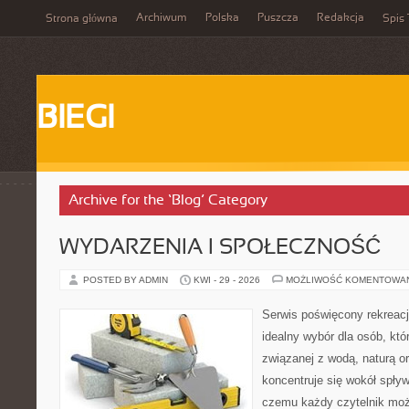
Archiwum
Polska
Puszcza
Redakcja
Strona główna
Spis 
BIEGI
Archive for the ‘Blog’ Category
WYDARZENIA I SPOŁECZNOŚĆ
POSTED BY ADMIN
KWI - 29 - 2026
MOŻLIWOŚĆ KOMENTOWA
Serwis poświęcony rekreacj
idealny wybór dla osób, któr
związanej z wodą, naturą o
koncentruje się wokół spły
czemu każdy czytelnik moż