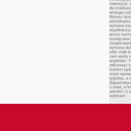
inwestycje, 
dla środowisk
ekologia cod
Możesz dziel
potrzebujesz
wymiany ksi
współtworzy
prostu rozma
rozwiązania 
moralizowania
wymiana doś
robić małe k
zero waste 
projektem. T
odkrywasz n
krokiem będ
może wprowa
tygodniu, a 
Najważniejsz
o świat, w k
pokoleń i o
wyborach.