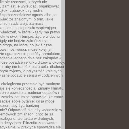
ić się rzeczami, których nie
, zamiast je wyrzucać, organizować
ążek, zabawek czy roślin,
ć społecznościowe ogrody albo po
wiać ze znajomymi o tym, jakie
u nich zadziałały. Zamiast
 i presji lepiej działa wspierająca
wiadczeń, w której każdy ma prawo
roki w swoim tempie. Życie w duchu
nigdy nie będzie zakończonym
o droga, na której co jakiś czas
owe możliwości: może kolejnym
zie ograniczenie podróży samolotem,
dzenie jednego dnia bez zakupów w
może posadzenie kilku drzew w okolicy.
e, aby nie tracić z oczu celu: dbałości
tórym żyjemy, o przyszłość kolejnych
 własne poczucie sensu w codziennych
ekologiczna przestaje być modnym
aje się koniecznością. Zmiany klimatu,
zenie powietrza, nadmiar odpadów i
 zasoby naturalne sprawiają, że coraz
zadaje sobie pytanie: co ja mogę
 dzień, aby żyć bardziej
nie? Odpowiedź nie leży wyłącznie w
stemowych zmianach, choć te są
iezbędne, ale także w drobnych,
h decyzjach. Filozofia zero waste,
adykalnie, w praktyce sprowadza się