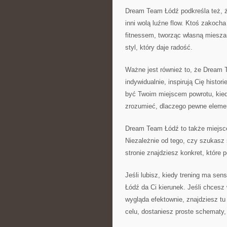
Dream Team Łódź podkreśla też, że
inni wolą luźne flow. Ktoś zakocha
fitnessem, tworząc własną mieszan
styl, który daje radość.
Ważne jest również to, że Dream T
indywidualnie, inspirują Cię histo
być Twoim miejscem powrotu, kied
zrozumieć, dlaczego pewne eleme
Dream Team Łódź to także miejsce 
Niezależnie od tego, czy szukasz 
stronie znajdziesz konkret, które
Jeśli lubisz, kiedy trening ma se
Łódź da Ci kierunek. Jeśli chcesz
wygląda efektownie, znajdziesz tu
celu, dostaniesz proste schematy