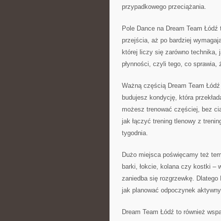
przypadkowego przeciążania.
Pole Dance na Dream Team Łódź to
przejścia, aż po bardziej wymagaj
której liczy się zarówno technika,
płynności, czyli tego, co sprawia, 
Ważną częścią Dream Team Łódź je
budujesz kondycję, która przekłada
możesz trenować częściej, bez cią
jak łączyć trening tlenowy z tren
tygodnia.
Dużo miejsca poświęcamy też temu
barki, łokcie, kolana czy kostki – 
zaniedba się rozgrzewkę. Dlatego
jak planować odpoczynek aktywny i
Dream Team Łódź to również wspa