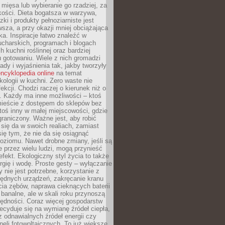
 mięsa lub wybieranie go rzadziej, za
akości. Dieta bogatsza w warzywa,
ki i produkty pełnoziarniste jest
sza, a przy okazji mniej obciążająca
ka. Inspiracje łatwo znaleźć w
charskich, programach i blogach
 kuchni roślinnej oraz bardziej
gotowaniu. Wiele z nich gromadzi
rady i wyjaśnienia tak, jakby tworzyły
ncyklopedia online
na temat
kologii w kuchni. Zero waste nie
ekcji. Chodzi raczej o kierunek niż o
. Każdy ma inne możliwości – ktoś
ieście z dostępem do sklepów bez
oś inny w małej miejscowości, gdzie
graniczony. Ważne jest, aby robić
k się da w swoich realiach, zamiast
ię tym, że nie da się osiągnąć
poziomu. Nawet drobne zmiany, jeśli są
 przez wielu ludzi, mogą przynieść
fekt. Ekologiczny styl życia to także
rgię i wodę. Proste gesty – wyłączanie
y nie jest potrzebne, korzystanie z
ędnych urządzeń, zakręcanie kranu
ia zębów, naprawa cieknących baterii
 banalne, ale w skali roku przynoszą
zędności. Coraz więcej gospodarstw
cyduje się na wymianę źródeł ciepła,
z odnawialnych źródeł energii czy
aneli fotowoltaicznych. To już większe