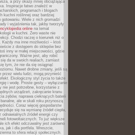
sza, a przy okazji mniej obciążająca
ka. Inspiracje łatwo znaleźć w
charskich, programach i blogach
 kuchni roślinnej oraz bardziej
gotowaniu. Wiele z nich gromadzi
rady i wyjaśnienia tak, jakby tworzyły
ncyklopedia online
na temat
kologii w kuchni. Zero waste nie
ekcji. Chodzi raczej o kierunek niż o
. Każdy ma inne możliwości – ktoś
ieście z dostępem do sklepów bez
oś inny w małej miejscowości, gdzie
graniczony. Ważne jest, aby robić
k się da w swoich realiach, zamiast
ię tym, że nie da się osiągnąć
poziomu. Nawet drobne zmiany, jeśli są
 przez wielu ludzi, mogą przynieść
fekt. Ekologiczny styl życia to także
rgię i wodę. Proste gesty – wyłączanie
y nie jest potrzebne, korzystanie z
ędnych urządzeń, zakręcanie kranu
ia zębów, naprawa cieknących baterii
 banalne, ale w skali roku przynoszą
zędności. Coraz więcej gospodarstw
cyduje się na wymianę źródeł ciepła,
z odnawialnych źródeł energii czy
aneli fotowoltaicznych. To już większe
ale ich efekt odczuwalny jest zarówno
a, jak i dla portfela. Wreszcie,
zienna to sfera relacji społecznych.