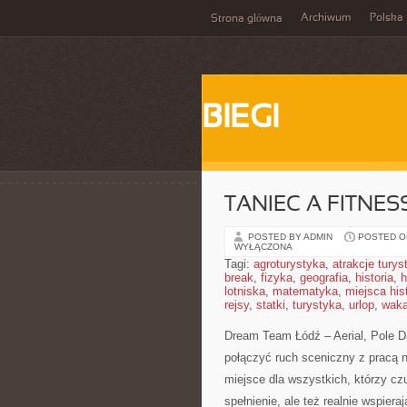
Archiwum
Polska
Strona główna
BIEGI
TANIEC A FITNES
POSTED BY ADMIN
POSTED ON
WYŁĄCZONA
Tagi:
agroturystyka
,
atrakcje tury
break
,
fizyka
,
geografia
,
historia
,
h
lotniska
,
matematyka
,
miejsca his
rejsy
,
statki
,
turystyka
,
urlop
,
waka
Dream Team Łódź – Aerial, Pole Da
połączyć ruch sceniczny z pracą n
miejsce dla wszystkich, którzy czu
spełnienie, ale też realnie wspier