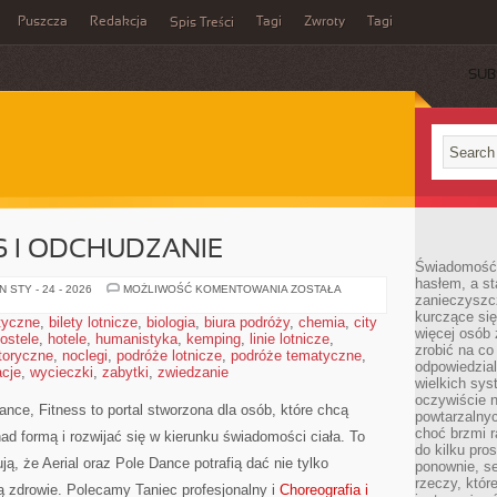
Puszcza
Redakcja
Tagi
Zwroty
Tagi
Spis Treści
SUB
S I ODCHUDZANIE
Świadomość 
hasłem, a st
TANIEC
 STY - 24 - 2026
MOŻLIWOŚĆ KOMENTOWANIA
ZOSTAŁA
zanieczyszc
A
FITNESS
kurczące się
styczne
,
bilety lotnicze
,
biologia
,
biura podróży
,
chemia
,
city
I
więcej osób 
ostele
,
hotele
,
humanistyka
,
kemping
,
linie lotnicze
ODCHUDZANIE
,
zrobić na co
toryczne
,
noclegi
,
podróże lotnicze
,
podróże tematyczne
,
odpowiedzial
cje
,
wycieczki
,
zabytki
,
zwiedzanie
wielkich sy
oczywiście n
nce, Fitness to portal stworzona dla osób, które chcą
powtarzalnyc
choć brzmi r
ad formą i rozwijać się w kierunku świadomości ciała. To
do kilku pro
ją, że Aerial oraz Pole Dance potrafią dać nie tylko
ponownie, se
rzeczy, któr
ają zdrowie. Polecamy Taniec profesjonalny i
Choreografia i