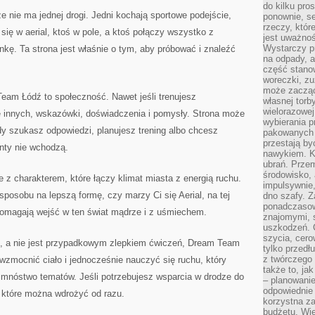
do kilku pro
 nie ma jednej drogi. Jedni kochają sportowe podejście,
ponownie, se
rzeczy, któr
 się w aerial, ktoś w pole, a ktoś połączy wszystko z
jest uważnoś
Wystarczy p
kę. Ta strona jest właśnie o tym, aby próbować i znaleźć
na odpady, a
część stano
woreczki, zu
może zacząć
eam Łódź to społeczność. Nawet jeśli trenujesz
własnej torb
wielorazowej
rie innych, wskazówki, doświadczenia i pomysły. Strona może
wybierania 
y szukasz odpowiedzi, planujesz trening albo chcesz
pakowanych 
przestają by
nty nie wchodzą.
nawykiem. K
ubrań. Prze
środowisko,
z charakterem, które łączy klimat miasta z energią ruchu.
impulsywnie,
sposobu na lepszą formę, czy marzy Ci się Aerial, na tej
dno szafy. Z
ponadczasow
 pomagają wejść w ten świat mądrze i z uśmiechem.
znajomymi, 
uszkodzeń. 
szycia, cero
ns, a nie jest przypadkowym zlepkiem ćwiczeń, Dream Team
tylko przedłu
z twórczego
 wzmocnić ciało i jednocześnie nauczyć się ruchu, który
także to, ja
 mnóstwo tematów. Jeśli potrzebujesz wsparcia w drodze do
– planowanie
odpowiednie
, które można wdrożyć od razu.
korzystna za
budżetu. Wie