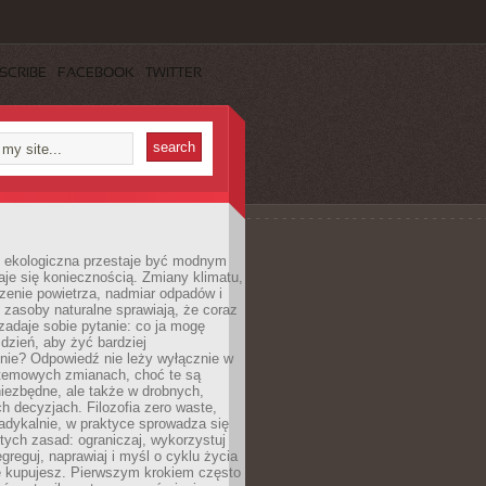
SCRIBE
FACEBOOK
TWITTER
ekologiczna przestaje być modnym
aje się koniecznością. Zmiany klimatu,
zenie powietrza, nadmiar odpadów i
 zasoby naturalne sprawiają, że coraz
zadaje sobie pytanie: co ja mogę
 dzień, aby żyć bardziej
nie? Odpowiedź nie leży wyłącznie w
stemowych zmianach, choć te są
iezbędne, ale także w drobnych,
h decyzjach. Filozofia zero waste,
adykalnie, w praktyce sprowadza się
stych zasad: ograniczaj, wykorzystuj
greguj, naprawiaj i myśl o cyklu życia
e kupujesz. Pierwszym krokiem często