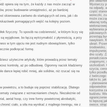
jest uważnoś
dź opiera się na tym, że każdy z nas może zacząć w
Wystarczy p
na odpady, a
w, przez budowanie umiejętności, aż po bardziej
część stano
woreczki, zu
t skierowana zarówno do startujących od zera, jak i do
może zacząć
wskazówek pomagających wejść na kolejny poziom.
własnej torb
wielorazowej
wybierania 
łek fizyczny. To sposób na codzienność, w którym liczy się
pakowanych 
przestają by
ce są wyjątkowe, bo łączą wytrzymałość z płynnością, a przy
nawykiem. K
tness w tym ujęciu nie jest nudnym obowiązkiem, tylko
ubrań. Prze
środowisko,
ecznie podkręcać formę.
impulsywnie,
dno szafy. Z
ponadczasow
ziesz użyteczne artykuły, które prowadzą przez tematy
znajomymi, 
uszkodzeń. 
 przez kontrolę, aż po odbudowę. Ogromny nacisk kładziemy
szycia, cero
ole dance lepiej robić mniej, ale solidnie, niż rzucać się na
tylko przedłu
z twórczego
także to, ja
– planowanie
odpowiednie
w powietrzu, a to buduje się poprzez stabilizację. Dlatego
korzystna za
ię tematy związane z wzmacnianiem chwytu. Niezależnie od
budżetu. Wie
ograniczenie
rial, aerial hoop, czy inne formy powietrznej akrobatyki,
to lepszej j
chronić ciało, a siła ma wynikać z mądrego treningu, nie z
owoce, strącz