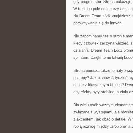
gdy progres stoi. Strona pokazuje
W treningu pole dance czy aerial
Na Dream Team Łódź znajdziesz spo
porównywania się do innych.
Nie zapominamy też o stronie menta
kiedy człowiek zaczyna widzieć, że
działania. Dream Team Łódź promuj
sprintem. Dzięki temu łatwiej bud
Strona porusza także tematy zwią
postępy? Jak planować tydzień, by
dance z klasycznym fitness? Dre
aby efekty były stabilne, a ciało cz
Dla wielu osób ważnym elementem j
związane z występami, ale równie
z akcentem, jak dbać o detale. W t
robią różnicę między „zrobione” a „