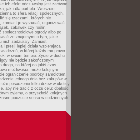
ale ich efekt odczuwalny jest zarówno
a, jak i dla portfela. Wreszcie,
zienna to sfera relacji społecznych.
ić się rzeczami, których nie
, zamiast je wyrzucać, organizować
ążek, zabawek czy roślin,
ć społecznościowe ogrody albo po
wiać ze znajomymi o tym, jakie
u nich zadziałały. Zamiast
 i presji lepiej działa wspierająca
wiadczeń, w której każdy ma prawo
roki w swoim tempie. Życie w duchu
nigdy nie będzie zakończonym
o droga, na której co jakiś czas
owe możliwości: może kolejnym
zie ograniczenie podróży samolotem,
dzenie jednego dnia bez zakupów w
może posadzenie kilku drzew w okolicy.
e, aby nie tracić z oczu celu: dbałości
tórym żyjemy, o przyszłość kolejnych
 własne poczucie sensu w codziennych