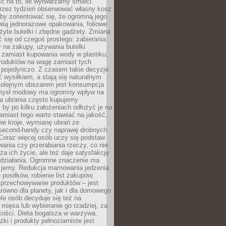
ć na to, ile wytwarzamy śmieci.
rzez tydzień obserwować własny kosz
by zorientować się, że ogromną jego
wią jednorazowe opakowania, foliowe
żyte butelki i zbędne gadżety. Zmiana
 się od czegoś prostego: zabierania
y na zakupy, używania butelki
 zamiast kupowania wody w plastiku,
produktów na wagę zamiast tych
pojedynczo. Z czasem takie decyzje
ć wysiłkiem, a stają się naturalnym
olejnym obszarem jest konsumpcja
mysł modowy ma ogromny wpływ na
 a ubrania często kupujemy
 by po kilku założeniach odłożyć je na
amiast tego warto stawiać na jakość,
e kroje, wymianę ubrań ze
second-handy czy naprawę drobnych
Coraz więcej osób uczy się podstaw
wania czy przerabiania rzeczy, co nie
ża ich życie, ale też daje satysfakcję
 działania. Ogromne znaczenie ma
k jemy. Redukcja marnowania jedzenia
 posiłków, robienie list zakupów,
 przechowywanie produktów – jest
równo dla planety, jak i dla domowego
le osób decyduje się też na
 mięsa lub wybieranie go rzadziej, za
akości. Dieta bogatsza w warzywa,
ki i produkty pełnoziarniste jest