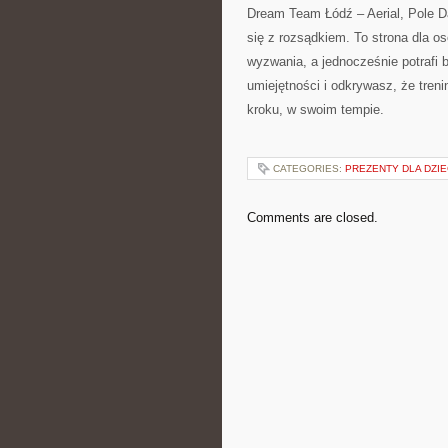
Dream Team Łódź – Aerial, Pole Da
się z rozsądkiem. To strona dla os
wyzwania, a jednocześnie potrafi 
umiejętności i odkrywasz, że tren
kroku, w swoim tempie.
CATEGORIES:
PREZENTY DLA DZIE
Comments are closed.