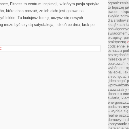
ograniczenie
nce, Fitness to centrum inspiracji, w którym pasja spotyka
to lepszej j
ób, które chcą poczuć, że ich ciało jest gotowe na
owoce, strącz
zwykle zdrow
być lekkie. Tu budujesz formę, uczysz się nowych
dla środowis
ing może być czystą satysfakcją – dzień po dniu, krok po
książkach ku
poświęconych
świadomemu 
przepisy, po
praktyczną
e
codziennej e
CI
oznacza perf
bezbłędność
mieszka w m
opakowań, kt
wybór jest o
najlepiej, ja
zniechęcać s
„idealnego” 
wprowadzane
zauważalny e
dbanie o ene
światła, kied
energooszcz
podczas myc
– wydają się
realne oszc
domowych de
korzystanie 
instalację p