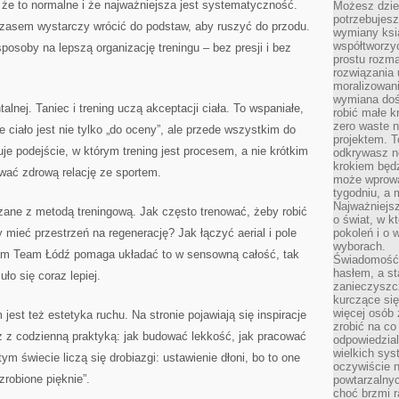
, że to normalne i że najważniejsza jest systematyczność.
Możesz dziel
potrzebujesz
 czasem wystarczy wrócić do podstaw, aby ruszyć do przodu.
wymiany ksi
współtworzy
soby na lepszą organizację treningu – bez presji i bez
prostu rozma
rozwiązania 
moralizowania
wymiana doś
lnej. Taniec i trening uczą akceptacji ciała. To wspaniałe,
robić małe k
zero waste 
 ciało jest nie tylko „do oceny”, ale przede wszystkim do
projektem. T
e podejście, w którym trening jest procesem, a nie krótkim
odkrywasz n
krokiem będ
ować zdrową relację ze sportem.
może wprowa
tygodniu, a 
Najważniejsz
zane z metodą treningową. Jak często trenować, żeby robić
o świat, w k
 mieć przestrzeń na regenerację? Jak łączyć aerial i pole
pokoleń i o
wyborach.
am Team Łódź pomaga układać to w sensowną całość, tak
Świadomość 
hasłem, a st
uło się coraz lepiej.
zanieczyszc
kurczące się
więcej osób 
est też estetyka ruchu. Na stronie pojawiają się inspiracje
zrobić na co
ż z codzienną praktyką: jak budować lekkość, jak pracować
odpowiedzial
wielkich sy
ym świecie liczą się drobiazgi: ustawienie dłoni, bo to one
oczywiście n
zrobione pięknie”.
powtarzalnyc
choć brzmi r