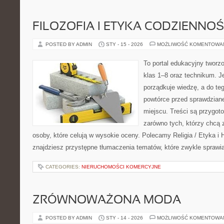
FILOZOFIA I ETYKA CODZIENNOŚ
POSTED BY ADMIN
STY - 15 - 2026
MOŻLIWOŚĆ KOMENTOWA
To portal edukacyjny tworz
klas 1–8 oraz technikum. Je
porządkuje wiedzę, a do te
powtórce przed sprawdzian
miejscu. Treści są przygot
zarówno tych, którzy chcą 
osoby, które celują w wysokie oceny. Polecamy Religia / Etyka i H
znajdziesz przystępne tłumaczenia tematów, które zwykle sprawia
CATEGORIES:
NIERUCHOMOŚCI KOMERCYJNE
ZRÓWNOWAŻONA MODA
POSTED BY ADMIN
STY - 14 - 2026
MOŻLIWOŚĆ KOMENTOWA