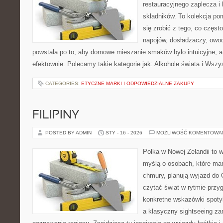
restauracyjnego zaplecza i
składników. To kolekcja pom
się zrobić z tego, co częst
napojów, dosładzaczy, owoc
powstała po to, aby domowe mieszanie smaków było intuicyjne, a
efektownie. Polecamy takie kategorie jak: Alkohole świata i Wszy
CATEGORIES:
ETYCZNE MARKI I ODPOWIEDZIALNE ZAKUPY
FILIPINY
POSTED BY ADMIN
STY - 16 - 2026
MOŻLIWOŚĆ KOMENTOWA
Polka w Nowej Zelandii to 
myślą o osobach, które marz
chmury, planują wyjazd do 
czytać świat w rytmie przyg
konkretne wskazówki spotyka
a klasyczny sightseeing zam