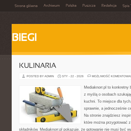
Archiwum
Polska
Puszcza
Redakcja
Strona główna
Spis 
BIEGI
KULINARIA
POSTED BY ADMIN
STY - 22 - 2026
MOŻLIWOŚĆ KOMENTOWA
Mediaknorr.pl to konkretny b
z myślą o osobach szukają
kuchni. To miejsce dla tyc
sprawnie, a jednocześnie 
Na stronie znajdziesz inspi
które można przygotować z
składników. Mediaknorr.pl pokazuje, że gotowanie nie musi być w