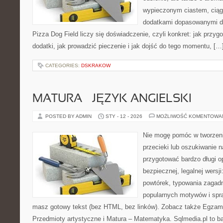
wypieczonym ciastem, ciąg
dodatkami dopasowanymi do
Pizza Dog Field liczy się doświadczenie, czyli konkret: jak przyg
dodatki, jak prowadzić pieczenie i jak dojść do tego momentu, […
CATEGORIES:
DSKRAKOW
MATURA – JĘZYK ANGIELSKI
POSTED BY ADMIN
STY - 12 - 2026
MOŻLIWOŚĆ KOMENTOWA
Nie mogę pomóc w tworzeniu 
przecieki lub oszukiwanie 
przygotować bardzo długi o
bezpiecznej, legalnej wersji
powtórek, typowania zagad
popularnych motywów i spr
masz gotowy tekst (bez HTML, bez linków). Zobacz także Egzami
Przedmioty artystyczne i Matura – Matematyka. Sqlmedia.pl to 