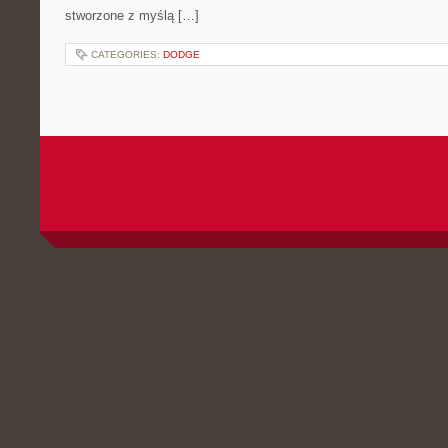
stworzone z myślą […]
CATEGORIES:
DODGE