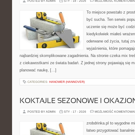
POSTED BY ADMIN
STY - 18 - 2026
MOŻLIWOŚĆ KOMENTOWA
To miejsce powstało z prost
być sucha. Ten serwis pop
uczenie się może być codzie
kiedykolwiek miałeś wrażen
oderwane od życia, tutaj zn
wyjaśnienia, które pomagaj
najbardziej skomplikowane zagadnienia. Na stronie czeka mix treś
z ciekawostkami ze świata badań. Z jednej strony pojawiają się ma
planować naukę, […]
CATEGORIES:
HANOWER (HANNOVER)
KOKTAJLE SEZONOWE I OKAZJO
POSTED BY ADMIN
STY - 17 - 2026
MOŻLIWOŚĆ KOMENTOWA
zrobdrinka.pl to wygodne mi
łatwo przygotować banalnie