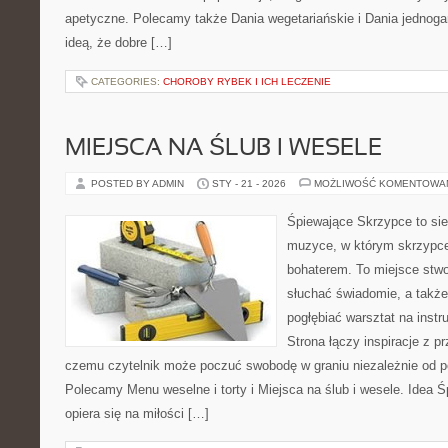
apetyczne. Polecamy także Dania wegetariańskie i Dania jednogar
ideą, że dobre […]
CATEGORIES:
CHOROBY RYBEK I ICH LECZENIE
MIEJSCA NA ŚLUB I WESELE
POSTED BY ADMIN
STY - 21 - 2026
MOŻLIWOŚĆ KOMENTOWA
Śpiewające Skrzypce to si
muzyce, w którym skrzypce
bohaterem. To miejsce stwo
słuchać świadomie, a także 
pogłębiać warsztat na ins
Strona łączy inspiracje z p
czemu czytelnik może poczuć swobodę w graniu niezależnie od 
Polecamy Menu weselne i torty i Miejsca na ślub i wesele. Idea 
opiera się na miłości […]