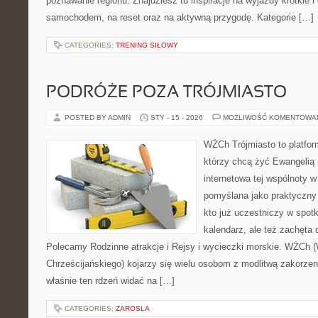
poznawanie regionu. Znajdziesz tu inspiracje na wyjazdy krótkie i 
samochodem, na reset oraz na aktywną przygodę. Kategorie […]
CATEGORIES:
TRENING SIŁOWY
PODRÓŻE POZA TRÓJMIASTO
POSTED BY ADMIN
STY - 15 - 2026
MOŻLIWOŚĆ KOMENTOWA
WŻCh Trójmiasto to platform
którzy chcą żyć Ewangelią 
internetowa tej wspólnoty w
pomyślana jako praktyczny
kto już uczestniczy w spotk
kalendarz, ale też zachęta 
Polecamy Rodzinne atrakcje i Rejsy i wycieczki morskie. WŻCh 
Chrześcijańskiego) kojarzy się wielu osobom z modlitwą zakorzen
właśnie ten rdzeń widać na […]
CATEGORIES:
ZAROSLA