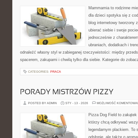
Mammamia to rodzinne miej
dla dzieci spotyka się z co
blog internetowy tworzony z
ubierać siebie i swoje poci
jednocześnie z charakterem.
ubraniach, dodatkach i tren
odnaleźć własny styl w zabieganej rzeczywistości: między przeds
spacerem, zakupami i chwilą tylko dla siebie. Kategorie do zobac
CATEGORIES:
PRACA
PORADY MISTRZÓW PIZZY
POSTED BY ADMIN
STY - 13 - 2026
MOŻLIWOŚĆ KOMENTOWA
Pizza Dog Field to zakątek
którzy chcą odkrywać wszys
legendarnym plackiem. To s
odsłonie, ale także o aroma