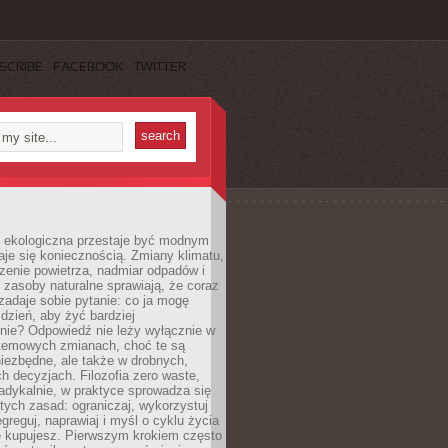
SCRIBE
FACEBOOK
TWITTER
ekologiczna przestaje być modnym
aje się koniecznością. Zmiany klimatu,
zenie powietrza, nadmiar odpadów i
 zasoby naturalne sprawiają, że coraz
zadaje sobie pytanie: co ja mogę
 dzień, aby żyć bardziej
nie? Odpowiedź nie leży wyłącznie w
stemowych zmianach, choć te są
iezbędne, ale także w drobnych,
h decyzjach. Filozofia zero waste,
adykalnie, w praktyce sprowadza się
stych zasad: ograniczaj, wykorzystuj
greguj, naprawiaj i myśl o cyklu życia
e kupujesz. Pierwszym krokiem często