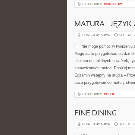
CATEGORIES:
DSKRAKOW
MATURA – JĘZYK 
POSTED BY ADMIN
STY - 12 -
Nie mogę pomóc w tworzeniu tre
Mogę za to przygotować bardzo dłu
miejsca do solidnych powtórek, t
sprawdzonych metod. Poniżej mas
Egzamin wstępny na studia – Prze
baza przygotowań do matury stwo
CATEGORIES:
DODGE
FINE DINING
POSTED BY ADMIN
STY - 11 - 