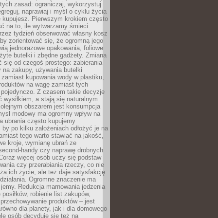
stych zasad: ograniczaj, wykorzystuj
greguj, naprawiaj i myśl o cyklu życia
e kupujesz. Pierwszym krokiem często
ć na to, ile wytwarzamy śmieci.
rzez tydzień obserwować własny kosz
by zorientować się, że ogromną jego
wią jednorazowe opakowania, foliowe
żyte butelki i zbędne gadżety. Zmiana
 się od czegoś prostego: zabierania
y na zakupy, używania butelki
 zamiast kupowania wody w plastiku,
produktów na wagę zamiast tych
pojedynczo. Z czasem takie decyzje
ć wysiłkiem, a stają się naturalnym
olejnym obszarem jest konsumpcja
mysł modowy ma ogromny wpływ na
 a ubrania często kupujemy
 by po kilku założeniach odłożyć je na
amiast tego warto stawiać na jakość,
e kroje, wymianę ubrań ze
second-handy czy naprawę drobnych
Coraz więcej osób uczy się podstaw
wania czy przerabiania rzeczy, co nie
ża ich życie, ale też daje satysfakcję
 działania. Ogromne znaczenie ma
k jemy. Redukcja marnowania jedzenia
 posiłków, robienie list zakupów,
 przechowywanie produktów – jest
równo dla planety, jak i dla domowego
le osób decyduje się też na