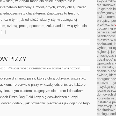
 w sieci, w którym moda dla dzieci spotyka się z
zwykle zdrow
dla środowis
internetowy tworzony z myślą o tych, którzy chcą ubierać
książkach ku
poświęconych
a jednocześnie z charakterem. Znajdziesz tu treści o
świadomemu 
le też o tym, jak odnaleźć własny styl w zabieganej
przepisy, po
praktyczną
e
em, szkołą, pracą, spacerem, zakupami i chwilą tylko dla
codziennej e
o […]
oznacza perf
bezbłędność
mieszka w m
opakowań, kt
wybór jest o
najlepiej, ja
zniechęcać s
ÓW PIZZY
„idealnego” 
wprowadzane
zauważalny e
PORADY
 2026
MOŻLIWOŚĆ KOMENTOWANIA
ZOSTAŁA WYŁĄCZONA
dbanie o ene
MISTRZÓW
PIZZY
światła, kied
worzone dla fanów pizzy, którzy chcą odkrywać wszystko,
energooszcz
podczas myc
ackiem. To serwis o pizzy w każdej odsłonie, ale także o
– wydają się
realne oszc
 wypieczonym ciastem, ciągnącym się serem i dodatkami
domowych de
nach Pizza Dog Field liczy się doświadczenie, czyli
korzystanie 
instalację p
 dobrać dodatki, jak prowadzić pieczenie i jak dojść do tego
inwestycje, 
dla środowisk
ekologia cod