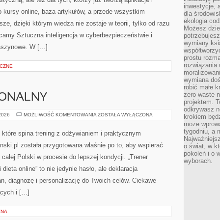
inwestycje, 
 kursy online, baza artykułów, a przede wszystkim
dla środowisk
ekologia cod
sze, dzięki którym wiedza nie zostaje w teorii, tylko od razu
Możesz dziel
camy Sztuczna inteligencja w cyberbezpieczeństwie i
potrzebujesz
wymiany ksi
maszynowe. W […]
współtworzy
prostu rozma
rozwiązania 
CZNE
moralizowania
wymiana doś
robić małe k
zero waste 
JONALNY
projektem. T
odkrywasz n
TRENING
 2026
MOŻLIWOŚĆ KOMENTOWANIA
ZOSTAŁA WYŁĄCZONA
krokiem będ
FUNKCJONALNY
może wprowa
tygodniu, a 
 które spina trening z odżywianiem i praktycznym
Najważniejsz
nski.pl została przygotowana właśnie po to, aby wspierać
o świat, w k
pokoleń i o
 całej Polski w procesie do lepszej kondycji. „Trener
wyborach.
 dieta online” to nie jedynie hasło, ale deklaracja
an, diagnozę i personalizację do Twoich celów. Ciekawe
ących i […]
ZNA