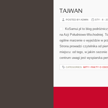
TAJWAN
POSTED BY ADMIN
STY - 8 - 2
KoSamui.pl to blog podróżniczy
na Azji Południowo-Wschodniej. T
ogólne marzenie o wyjeździe w pr
Strona prowadzi czytelnika od pie
miejscu: od tego, w jakim sezonie l
centrum uwagi jest wyspiarska per
CATEGORIES:
MITY I FAKTY O OD