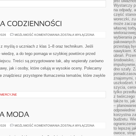
jest uważnoś
Wystarczy p
na odpady, a
część stano
woreczki, zu
YKA CODZIENNOŚCI
może zacząć
własnej torb
wielorazowej
FILOZOFIA
 2026
MOŻLIWOŚĆ KOMENTOWANIA
ZOSTAŁA WYŁĄCZONA
wybierania 
I
ETYKA
pakowanych 
CODZIENNOŚCI
 z myślą o uczniach z klas 1–8 oraz technikum. Jeśli
przestają by
nawykiem. K
e wiedzę, a do tego pomaga w szybkiej powtórce przed
ubrań. Prze
środowisko,
ejscu. Treści są przygotowane tak, aby wspierały zarówno
impulsywnie,
awy, jak i osoby, które celują w wysokie oceny. Polecamy
dno szafy. Z
ponadczasow
onie znajdziesz przystępne tłumaczenia tematów, które zwykle
znajomymi, 
uszkodzeń. 
szycia, cero
tylko przedłu
OMERCYJNE
z twórczego
także to, ja
– planowanie
odpowiednie
A MODA
korzystna za
budżetu. Wie
ograniczenie
ZRÓWNOWAŻONA
 2026
MOŻLIWOŚĆ KOMENTOWANIA
ZOSTAŁA WYŁĄCZONA
to lepszej j
MODA
owoce, strącz