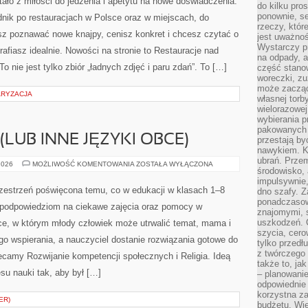
ało z miłości do jedzenia i apetytu na nowe doświadczenia.
do kilku pro
ponownie, se
nik po restauracjach w Polsce oraz w miejscach, do
rzeczy, któr
bisz poznawać nowe knajpy, cenisz konkret i chcesz czytać o
jest uważnoś
Wystarczy p
rafiasz idealnie. Nowości na stronie to Restauracje nad
na odpady, a
o nie jest tylko zbiór „ładnych zdjęć i paru zdań”. To […]
część stano
woreczki, zu
może zacząć
ARYZACJA
własnej torb
wielorazowej
wybierania 
pakowanych 
(LUB INNE JĘZYKI OBCE)
przestają by
nawykiem. K
ubrań. Prze
JĘZYK
2026
MOŻLIWOŚĆ KOMENTOWANIA
ZOSTAŁA WYŁĄCZONA
środowisko,
NIEMIECKI
(LUB
impulsywnie,
INNE
rzestrzeń poświęcona temu, co w edukacji w klasach 1–8
dno szafy. Z
JĘZYKI
ponadczasow
OBCE)
, podpowiedziom na ciekawe zajęcia oraz pomocy w
znajomymi, 
uszkodzeń. 
ce, w którym młody człowiek może utrwalić temat, mama i
szycia, cero
o wspierania, a nauczyciel dostanie rozwiązania gotowe do
tylko przedłu
z twórczego
lecamy Rozwijanie kompetencji społecznych i Religia. Ideą
także to, ja
su nauki tak, aby był […]
– planowanie
odpowiednie
korzystna za
ER)
budżetu. Wie