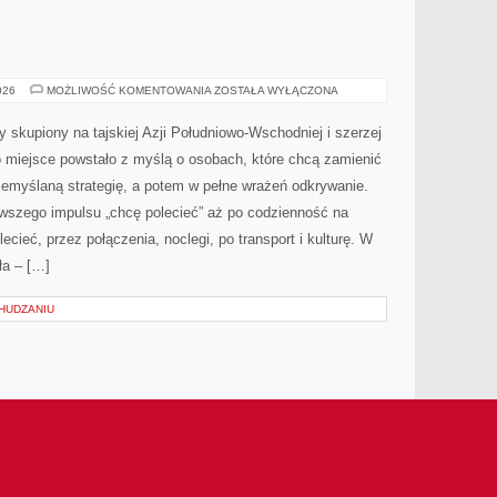
TAJWAN
026
MOŻLIWOŚĆ KOMENTOWANIA
ZOSTAŁA WYŁĄCZONA
 skupiony na tajskiej Azji Południowo-Wschodniej i szerzej
o miejsce powstało z myślą o osobach, które chcą zamienić
zemyślaną strategię, a potem w pełne wrażeń odkrywanie.
rwszego impulsu „chcę polecieć” aż po codzienność na
ecieć, przez połączenia, noclegi, po transport i kulturę. W
ła – […]
CHUDZANIU