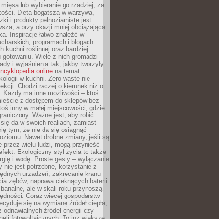
 mięsa lub wybieranie go rzadziej, za
akości. Dieta bogatsza w warzywa,
ki i produkty pełnoziarniste jest
sza, a przy okazji mniej obciążająca
ka. Inspiracje łatwo znaleźć w
charskich, programach i blogach
 kuchni roślinnej oraz bardziej
gotowaniu. Wiele z nich gromadzi
rady i wyjaśnienia tak, jakby tworzyły
ncyklopedia online
na temat
kologii w kuchni. Zero waste nie
ekcji. Chodzi raczej o kierunek niż o
. Każdy ma inne możliwości – ktoś
ieście z dostępem do sklepów bez
oś inny w małej miejscowości, gdzie
graniczony. Ważne jest, aby robić
k się da w swoich realiach, zamiast
ię tym, że nie da się osiągnąć
poziomu. Nawet drobne zmiany, jeśli są
 przez wielu ludzi, mogą przynieść
fekt. Ekologiczny styl życia to także
rgię i wodę. Proste gesty – wyłączanie
y nie jest potrzebne, korzystanie z
ędnych urządzeń, zakręcanie kranu
ia zębów, naprawa cieknących baterii
 banalne, ale w skali roku przynoszą
zędności. Coraz więcej gospodarstw
cyduje się na wymianę źródeł ciepła,
z odnawialnych źródeł energii czy
aneli fotowoltaicznych. To już większe