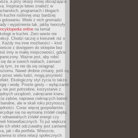
sza, a przy okazji mniej obciążająca
ka. Inspiracje łatwo znaleźć w
charskich, programach i blogach
 kuchni roślinnej oraz bardziej
gotowaniu. Wiele z nich gromadzi
rady i wyjaśnienia tak, jakby tworzyły
ncyklopedia online
na temat
kologii w kuchni. Zero waste nie
ekcji. Chodzi raczej o kierunek niż o
. Każdy ma inne możliwości – ktoś
ieście z dostępem do sklepów bez
oś inny w małej miejscowości, gdzie
graniczony. Ważne jest, aby robić
k się da w swoich realiach, zamiast
ię tym, że nie da się osiągnąć
poziomu. Nawet drobne zmiany, jeśli są
 przez wielu ludzi, mogą przynieść
fekt. Ekologiczny styl życia to także
rgię i wodę. Proste gesty – wyłączanie
y nie jest potrzebne, korzystanie z
ędnych urządzeń, zakręcanie kranu
ia zębów, naprawa cieknących baterii
 banalne, ale w skali roku przynoszą
zędności. Coraz więcej gospodarstw
cyduje się na wymianę źródeł ciepła,
z odnawialnych źródeł energii czy
aneli fotowoltaicznych. To już większe
ale ich efekt odczuwalny jest zarówno
a, jak i dla portfela. Wreszcie,
zienna to sfera relacji społecznych.