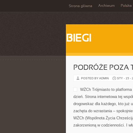
Archiwum
Polska
Strona główna
BIEGI
PODRÓŻE POZA 
POSTED BY ADMIN
STY - 15 -
WŻCh Trójmiasto to platforma 
dzień. Strona internetowa tej wsp
drogowskaz dla każdego, kto już u
zachęta do wzrastania – spokojnie
WŻCh (Wspólnota Życia Chrześcija
zakorzenioną w codzienności. I wł