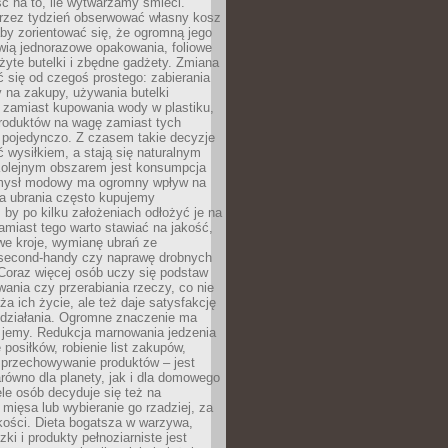
ć na to, ile wytwarzamy śmieci.
rzez tydzień obserwować własny kosz
by zorientować się, że ogromną jego
wią jednorazowe opakowania, foliowe
żyte butelki i zbędne gadżety. Zmiana
 się od czegoś prostego: zabierania
y na zakupy, używania butelki
 zamiast kupowania wody w plastiku,
produktów na wagę zamiast tych
pojedynczo. Z czasem takie decyzje
ć wysiłkiem, a stają się naturalnym
olejnym obszarem jest konsumpcja
mysł modowy ma ogromny wpływ na
 a ubrania często kupujemy
 by po kilku założeniach odłożyć je na
amiast tego warto stawiać na jakość,
e kroje, wymianę ubrań ze
second-handy czy naprawę drobnych
Coraz więcej osób uczy się podstaw
wania czy przerabiania rzeczy, co nie
ża ich życie, ale też daje satysfakcję
 działania. Ogromne znaczenie ma
k jemy. Redukcja marnowania jedzenia
 posiłków, robienie list zakupów,
 przechowywanie produktów – jest
równo dla planety, jak i dla domowego
le osób decyduje się też na
 mięsa lub wybieranie go rzadziej, za
akości. Dieta bogatsza w warzywa,
ki i produkty pełnoziarniste jest