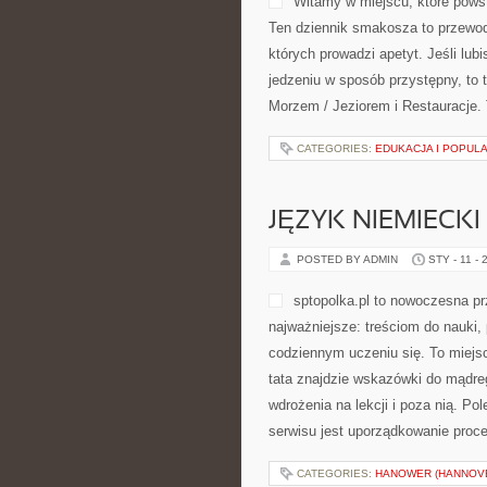
Witamy w miejscu, które powst
Ten dziennik smakosza to przewod
których prowadzi apetyt. Jeśli lu
jedzeniu w sposób przystępny, to t
Morzem / Jeziorem i Restauracje. T
CATEGORIES:
EDUKACJA I POPUL
JĘZYK NIEMIECKI 
POSTED BY ADMIN
STY - 11 - 
sptopolka.pl to nowoczesna p
najważniejsze: treściom do nauki
codziennym uczeniu się. To miejs
tata znajdzie wskazówki do mądreg
wdrożenia na lekcji i poza nią. Po
serwisu jest uporządkowanie proce
CATEGORIES:
HANOWER (HANNOV