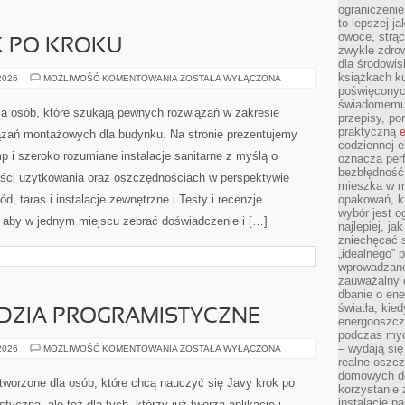
ograniczenie
to lepszej j
owoce, strącz
K PO KROKU
zwykle zdrow
dla środowis
książkach ku
PORADNIKI
 2026
MOŻLIWOŚĆ KOMENTOWANIA
ZOSTAŁA WYŁĄCZONA
KROK
poświęconych
PO
świadomemu 
KROKU
la osób, które szukają pewnych rozwiązań w zakresie
przepisy, po
praktyczną
e
ązań montażowych dla budynku. Na stronie prezentujemy
codziennej e
p i szeroko rozumiane instalacje sanitarne z myślą o
oznacza perf
bezbłędność
ości użytkowania oraz oszczędnościach w perspektywie
mieszka w m
ód, taras i instalacje zewnętrzne i Testy i recenzje
opakowań, kt
wybór jest o
, aby w jednym miejscu zebrać doświadczenie i […]
najlepiej, ja
zniechęcać s
„idealnego” 
wprowadzane
zauważalny e
dbanie o ene
światła, kied
ĘDZIA PROGRAMISTYCZNE
energooszcz
podczas myc
– wydają się
DEVOPS
 2026
MOŻLIWOŚĆ KOMENTOWANIA
ZOSTAŁA WYŁĄCZONA
I
realne oszc
NARZĘDZIA
domowych de
PROGRAMISTYCZNE
tworzone dla osób, które chcą nauczyć się Javy krok po
korzystanie 
instalację p
tyczną, ale też dla tych, którzy już tworzą aplikacje i