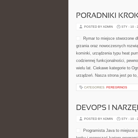
PORADNIKI KRO
POSTED BY ADMIN
STY - 10 -
Rymar to miejsce stworzone d
grzania oraz nowoczesnych rozwi
kominki, urządzenia typu heat pum
codziennej funkcjonalności, pewn
wielu lat. Ciekawe kategorie to Ogr
urządzeń. Nasza strona jest po to
CATEGORIES:
PEREGRINOS
DEVOPS I NARZ
POSTED BY ADMIN
STY - 10 -
Programista Java to miejsce s
kroku i rozpocząć karierę programis