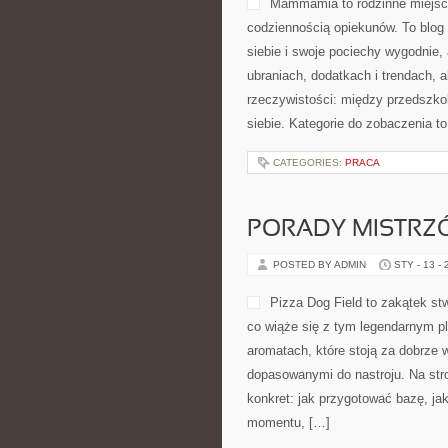
Mammamia to rodzinne miejsce
codziennością opiekunów. To blog 
siebie i swoje pociechy wygodnie, 
ubraniach, dodatkach i trendach, a
rzeczywistości: między przedszkol
siebie. Kategorie do zobaczenia t
CATEGORIES:
PRACA
PORADY MISTRZ
POSTED BY ADMIN
STY - 13 -
Pizza Dog Field to zakątek st
co wiąże się z tym legendarnym pl
aromatach, które stoją za dobrze
dopasowanymi do nastroju. Na stro
konkret: jak przygotować bazę, jak
momentu, […]