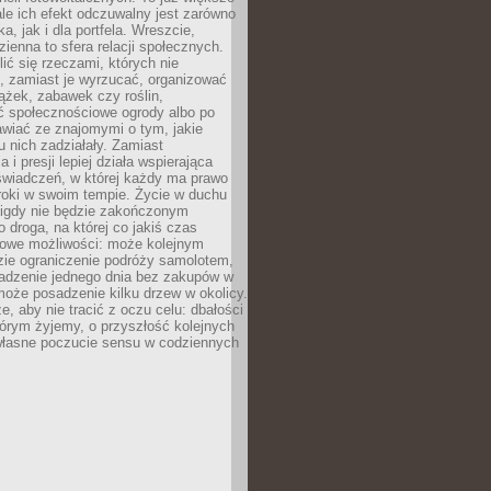
ale ich efekt odczuwalny jest zarówno
a, jak i dla portfela. Wreszcie,
zienna to sfera relacji społecznych.
ić się rzeczami, których nie
, zamiast je wyrzucać, organizować
ążek, zabawek czy roślin,
ć społecznościowe ogrody albo po
wiać ze znajomymi o tym, jakie
u nich zadziałały. Zamiast
 i presji lepiej działa wspierająca
wiadczeń, w której każdy ma prawo
roki w swoim tempie. Życie w duchu
nigdy nie będzie zakończonym
o droga, na której co jakiś czas
owe możliwości: może kolejnym
zie ograniczenie podróży samolotem,
dzenie jednego dnia bez zakupów w
może posadzenie kilku drzew w okolicy.
e, aby nie tracić z oczu celu: dbałości
tórym żyjemy, o przyszłość kolejnych
 własne poczucie sensu w codziennych