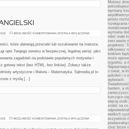
Możesz dziel
potrzebujesz
wymiany ksi
współtworzy
prostu rozma
ANGIELSKI
rozwiązania 
moralizowania
wymiana doś
MATURA
 2026
MOŻLIWOŚĆ KOMENTOWANIA
ZOSTAŁA WYŁĄCZONA
robić małe k
–
JĘZYK
zero waste 
ANGIELSKI
ści, które ułatwiają przecieki lub oszukiwanie na maturze.
projektem. T
odkrywasz n
gi opis Twojego serwisu w bezpiecznej, legalnej wersji: jako
krokiem będ
ypowania zagadnień na podstawie popularnych motywów i
może wprowa
tygodniu, a 
z gotowy tekst (bez HTML, bez linków). Zobacz także
Najważniejsz
o świat, w k
dmioty artystyczne i Matura – Matematyka. Sqlmedia.pl to
pokoleń i o
rzone z myślą […]
wyborach.
Świadomość 
hasłem, a st
zanieczyszc
kurczące się
więcej osób 
zrobić na co
odpowiedzial
wielkich sy
oczywiście n
FINE
2026
MOŻLIWOŚĆ KOMENTOWANIA
ZOSTAŁA WYŁĄCZONA
DINING
powtarzalnyc
choć brzmi r