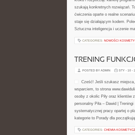
szukają konkretnych rozwiązań. To
ćwiczenia oparte o realne scenariu
staje się działającym kodem. Pole
Sztuczna inteligencja i uczenie 
CATEGORIES:
NOWOŚCI KOSMETY
TRENING FUNKC
POSTED BY ADMIN
STY - 10 -
Cześć! Jeśli szukasz miejsca,
wsparciem, to strona www.dawiduli
osoby z okolic Piły oraz klientów z
personalny Piła – Dawid | Treningi i
systematycznej pracy opartej o pl
kategorie to Porady dla początkuj
CATEGORIES:
CHEMIA KOSMETYC