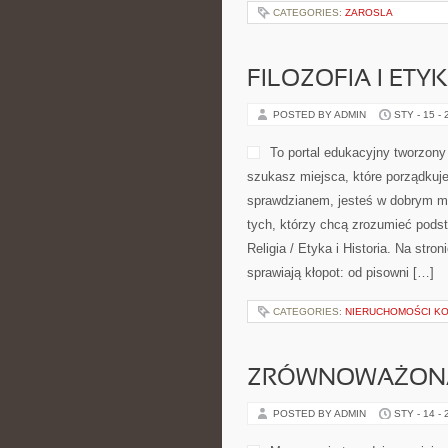
CATEGORIES:
ZAROSLA
FILOZOFIA I ET
POSTED BY ADMIN
STY - 15 -
To portal edukacyjny tworzony
szukasz miejsca, które porządkuj
sprawdzianem, jesteś w dobrym mi
tych, którzy chcą zrozumieć podst
Religia / Etyka i Historia. Na str
sprawiają kłopot: od pisowni […]
CATEGORIES:
NIERUCHOMOŚCI K
ZRÓWNOWAŻON
POSTED BY ADMIN
STY - 14 -