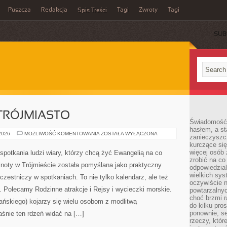
Puszcza
Redakcja
Tagi
Zwroty
Tagi
Spis Treści
SUB
TRÓJMIASTO
Świadomość 
hasłem, a st
PODRÓŻE
 2026
MOŻLIWOŚĆ KOMENTOWANIA
ZOSTAŁA WYŁĄCZONA
zanieczyszc
POZA
kurczące się
TRÓJMIASTO
więcej osób 
spotkania ludzi wiary, którzy chcą żyć Ewangelią na co
zrobić na co
ólnoty w Trójmieście została pomyślana jako praktyczny
odpowiedzial
wielkich sy
czestniczy w spotkaniach. To nie tylko kalendarz, ale też
oczywiście n
. Polecamy Rodzinne atrakcje i Rejsy i wycieczki morskie.
powtarzalnyc
choć brzmi r
ńskiego) kojarzy się wielu osobom z modlitwą
do kilku pro
ponownie, se
aśnie ten rdzeń widać na […]
rzeczy, któr