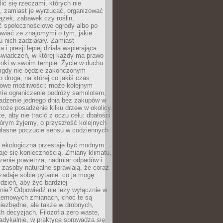
ić się rzeczami, których nie
, zamiast je wyrzucać, organizować
ążek, zabawek czy roślin,
ć społecznościowe ogrody albo po
wiać ze znajomymi o tym, jakie
u nich zadziałały. Zamiast
 i presji lepiej działa wspierająca
wiadczeń, w której każdy ma prawo
roki w swoim tempie. Życie w duchu
nigdy nie będzie zakończonym
o droga, na której co jakiś czas
owe możliwości: może kolejnym
zie ograniczenie podróży samolotem,
dzenie jednego dnia bez zakupów w
może posadzenie kilku drzew w okolicy.
e, aby nie tracić z oczu celu: dbałości
tórym żyjemy, o przyszłość kolejnych
 własne poczucie sensu w codziennych
ekologiczna przestaje być modnym
aje się koniecznością. Zmiany klimatu,
zenie powietrza, nadmiar odpadów i
 zasoby naturalne sprawiają, że coraz
zadaje sobie pytanie: co ja mogę
 dzień, aby żyć bardziej
nie? Odpowiedź nie leży wyłącznie w
stemowych zmianach, choć te są
iezbędne, ale także w drobnych,
h decyzjach. Filozofia zero waste,
adykalnie, w praktyce sprowadza się