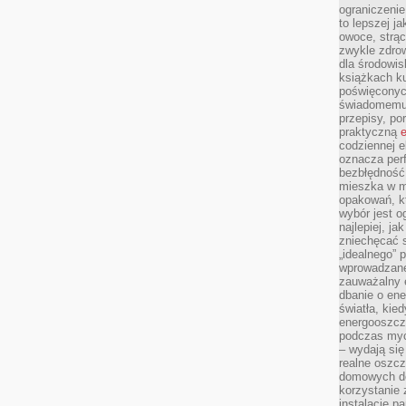
ograniczenie
to lepszej j
owoce, strącz
zwykle zdrow
dla środowis
książkach ku
poświęconych
świadomemu 
przepisy, po
praktyczną
e
codziennej e
oznacza perf
bezbłędność
mieszka w m
opakowań, kt
wybór jest o
najlepiej, ja
zniechęcać s
„idealnego” 
wprowadzane
zauważalny e
dbanie o ene
światła, kied
energooszcz
podczas myc
– wydają się
realne oszc
domowych de
korzystanie 
instalację p