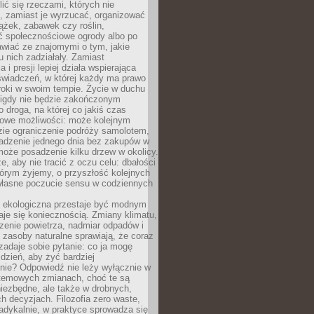
ić się rzeczami, których nie
, zamiast je wyrzucać, organizować
ążek, zabawek czy roślin,
ć społecznościowe ogrody albo po
wiać ze znajomymi o tym, jakie
u nich zadziałały. Zamiast
 i presji lepiej działa wspierająca
wiadczeń, w której każdy ma prawo
roki w swoim tempie. Życie w duchu
nigdy nie będzie zakończonym
o droga, na której co jakiś czas
owe możliwości: może kolejnym
zie ograniczenie podróży samolotem,
dzenie jednego dnia bez zakupów w
może posadzenie kilku drzew w okolicy.
e, aby nie tracić z oczu celu: dbałości
tórym żyjemy, o przyszłość kolejnych
 własne poczucie sensu w codziennych
ekologiczna przestaje być modnym
aje się koniecznością. Zmiany klimatu,
zenie powietrza, nadmiar odpadów i
 zasoby naturalne sprawiają, że coraz
zadaje sobie pytanie: co ja mogę
 dzień, aby żyć bardziej
nie? Odpowiedź nie leży wyłącznie w
stemowych zmianach, choć te są
iezbędne, ale także w drobnych,
h decyzjach. Filozofia zero waste,
adykalnie, w praktyce sprowadza się