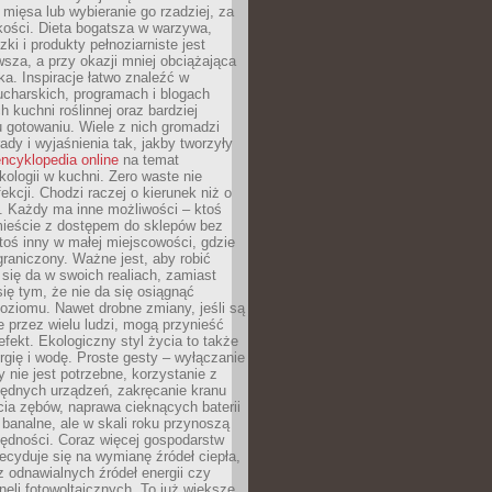
 mięsa lub wybieranie go rzadziej, za
akości. Dieta bogatsza w warzywa,
ki i produkty pełnoziarniste jest
sza, a przy okazji mniej obciążająca
ka. Inspiracje łatwo znaleźć w
charskich, programach i blogach
 kuchni roślinnej oraz bardziej
gotowaniu. Wiele z nich gromadzi
rady i wyjaśnienia tak, jakby tworzyły
ncyklopedia online
na temat
kologii w kuchni. Zero waste nie
ekcji. Chodzi raczej o kierunek niż o
. Każdy ma inne możliwości – ktoś
ieście z dostępem do sklepów bez
oś inny w małej miejscowości, gdzie
graniczony. Ważne jest, aby robić
k się da w swoich realiach, zamiast
ię tym, że nie da się osiągnąć
poziomu. Nawet drobne zmiany, jeśli są
 przez wielu ludzi, mogą przynieść
fekt. Ekologiczny styl życia to także
rgię i wodę. Proste gesty – wyłączanie
y nie jest potrzebne, korzystanie z
ędnych urządzeń, zakręcanie kranu
ia zębów, naprawa cieknących baterii
 banalne, ale w skali roku przynoszą
zędności. Coraz więcej gospodarstw
cyduje się na wymianę źródeł ciepła,
z odnawialnych źródeł energii czy
aneli fotowoltaicznych. To już większe