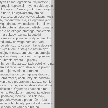
stych zasad: ograniczaj, wykorzystuj
greguj, naprawiaj i myśl o cyklu życia
e kupujesz. Pierwszym krokiem często
ć na to, ile wytwarzamy śmieci.
rzez tydzień obserwować własny kosz
by zorientować się, że ogromną jego
wią jednorazowe opakowania, foliowe
żyte butelki i zbędne gadżety. Zmiana
 się od czegoś prostego: zabierania
y na zakupy, używania butelki
 zamiast kupowania wody w plastiku,
produktów na wagę zamiast tych
pojedynczo. Z czasem takie decyzje
ć wysiłkiem, a stają się naturalnym
olejnym obszarem jest konsumpcja
mysł modowy ma ogromny wpływ na
 a ubrania często kupujemy
 by po kilku założeniach odłożyć je na
amiast tego warto stawiać na jakość,
e kroje, wymianę ubrań ze
second-handy czy naprawę drobnych
Coraz więcej osób uczy się podstaw
wania czy przerabiania rzeczy, co nie
ża ich życie, ale też daje satysfakcję
 działania. Ogromne znaczenie ma
k jemy. Redukcja marnowania jedzenia
 posiłków, robienie list zakupów,
 przechowywanie produktów – jest
równo dla planety, jak i dla domowego
le osób decyduje się też na