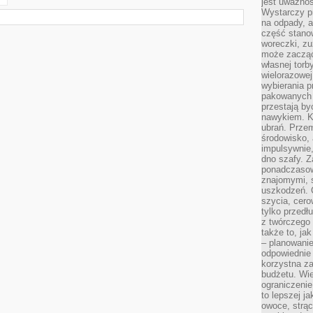
jest uważnoś
Wystarczy p
na odpady, a
część stano
woreczki, zu
może zacząć
własnej torb
wielorazowej
wybierania 
pakowanych 
przestają by
nawykiem. K
ubrań. Prze
środowisko,
impulsywnie,
dno szafy. Z
ponadczasow
znajomymi, 
uszkodzeń. 
szycia, cero
tylko przedłu
z twórczego
także to, ja
– planowanie
odpowiednie
korzystna za
budżetu. Wie
ograniczenie
to lepszej j
owoce, strącz