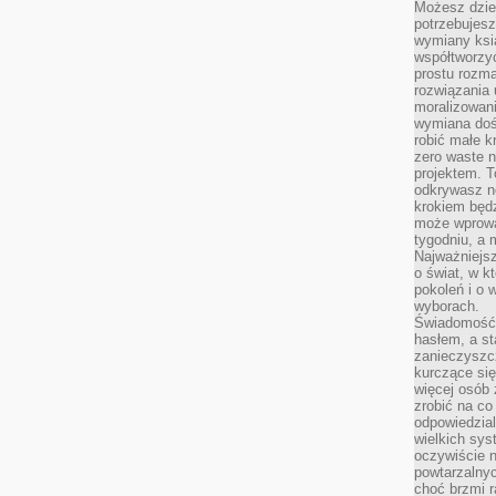
Możesz dziel
potrzebujesz
wymiany ksi
współtworzy
prostu rozma
rozwiązania 
moralizowania
wymiana doś
robić małe k
zero waste 
projektem. T
odkrywasz n
krokiem będ
może wprowa
tygodniu, a 
Najważniejsz
o świat, w k
pokoleń i o
wyborach.
Świadomość 
hasłem, a st
zanieczyszc
kurczące się
więcej osób 
zrobić na co
odpowiedzial
wielkich sy
oczywiście n
powtarzalnyc
choć brzmi r