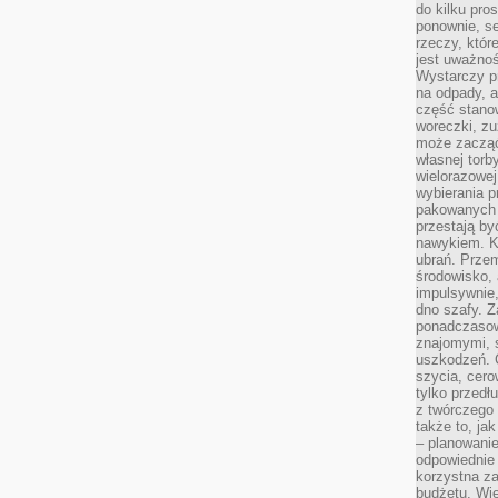
do kilku pro
ponownie, se
rzeczy, któr
jest uważnoś
Wystarczy p
na odpady, a
część stano
woreczki, zu
może zacząć
własnej torb
wielorazowej
wybierania 
pakowanych 
przestają by
nawykiem. K
ubrań. Prze
środowisko,
impulsywnie,
dno szafy. Z
ponadczasow
znajomymi, 
uszkodzeń. 
szycia, cero
tylko przedłu
z twórczego
także to, ja
– planowanie
odpowiednie
korzystna za
budżetu. Wie