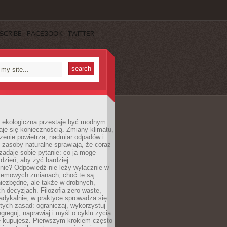
SCRIBE
FACEBOOK
TWITTER
ekologiczna przestaje być modnym
aje się koniecznością. Zmiany klimatu,
zenie powietrza, nadmiar odpadów i
 zasoby naturalne sprawiają, że coraz
zadaje sobie pytanie: co ja mogę
 dzień, aby żyć bardziej
nie? Odpowiedź nie leży wyłącznie w
stemowych zmianach, choć te są
iezbędne, ale także w drobnych,
h decyzjach. Filozofia zero waste,
adykalnie, w praktyce sprowadza się
stych zasad: ograniczaj, wykorzystuj
greguj, naprawiaj i myśl o cyklu życia
e kupujesz. Pierwszym krokiem często