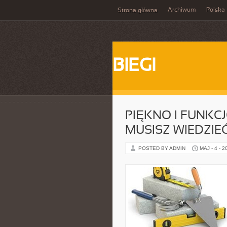
Archiwum
Polska
Strona główna
BIEGI
PIĘKNO I FUNKC
MUSISZ WIEDZIE
POSTED BY ADMIN
MAJ - 4 - 2