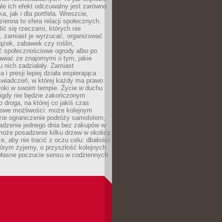
ale ich efekt odczuwalny jest zarówno
a, jak i dla portfela. Wreszcie,
zienna to sfera relacji społecznych.
ić się rzeczami, których nie
, zamiast je wyrzucać, organizować
ążek, zabawek czy roślin,
ć społecznościowe ogrody albo po
wiać ze znajomymi o tym, jakie
u nich zadziałały. Zamiast
 i presji lepiej działa wspierająca
wiadczeń, w której każdy ma prawo
roki w swoim tempie. Życie w duchu
nigdy nie będzie zakończonym
o droga, na której co jakiś czas
owe możliwości: może kolejnym
zie ograniczenie podróży samolotem,
dzenie jednego dnia bez zakupów w
może posadzenie kilku drzew w okolicy.
e, aby nie tracić z oczu celu: dbałości
tórym żyjemy, o przyszłość kolejnych
 własne poczucie sensu w codziennych