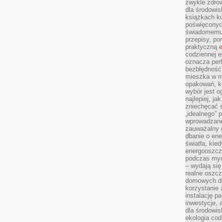
zwykle zdrow
dla środowis
książkach ku
poświęconych
świadomemu 
przepisy, po
praktyczną
e
codziennej e
oznacza perf
bezbłędność
mieszka w m
opakowań, kt
wybór jest o
najlepiej, ja
zniechęcać s
„idealnego” 
wprowadzane
zauważalny e
dbanie o ene
światła, kied
energooszcz
podczas myc
– wydają się
realne oszc
domowych de
korzystanie 
instalację p
inwestycje, 
dla środowisk
ekologia cod