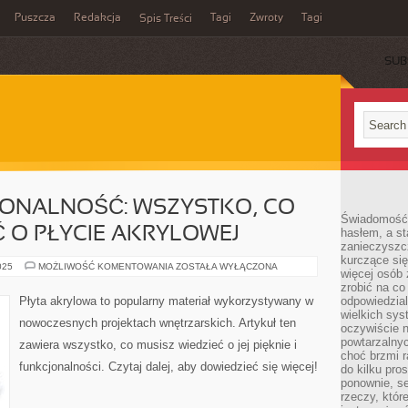
Puszcza
Redakcja
Tagi
Zwroty
Tagi
Spis Treści
SUB
JONALNOŚĆ: WSZYSTKO, CO
Świadomość 
Ć O PŁYCIE AKRYLOWEJ
hasłem, a st
zanieczyszc
kurczące się
PIĘKNO
025
MOŻLIWOŚĆ KOMENTOWANIA
ZOSTAŁA WYŁĄCZONA
więcej osób 
I
FUNKCJONALNOŚĆ:
zrobić na co
WSZYSTKO,
Płyta akrylowa to popularny materiał wykorzystywany w
odpowiedzial
CO
wielkich sy
MUSISZ
nowoczesnych projektach wnętrzarskich. Artykuł ten
WIEDZIEĆ
oczywiście n
O
powtarzalnyc
zawiera wszystko, co musisz wiedzieć o jej pięknie i
PŁYCIE
choć brzmi r
AKRYLOWEJ
funkcjonalności. Czytaj dalej, aby dowiedzieć się więcej!
do kilku pro
ponownie, se
rzeczy, któr