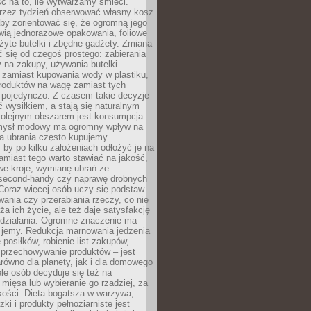
ć na to, ile wytwarzamy śmieci.
rzez tydzień obserwować własny kosz
by zorientować się, że ogromną jego
wią jednorazowe opakowania, foliowe
żyte butelki i zbędne gadżety. Zmiana
 się od czegoś prostego: zabierania
y na zakupy, używania butelki
 zamiast kupowania wody w plastiku,
produktów na wagę zamiast tych
pojedynczo. Z czasem takie decyzje
ć wysiłkiem, a stają się naturalnym
olejnym obszarem jest konsumpcja
mysł modowy ma ogromny wpływ na
 a ubrania często kupujemy
 by po kilku założeniach odłożyć je na
amiast tego warto stawiać na jakość,
e kroje, wymianę ubrań ze
second-handy czy naprawę drobnych
Coraz więcej osób uczy się podstaw
wania czy przerabiania rzeczy, co nie
ża ich życie, ale też daje satysfakcję
 działania. Ogromne znaczenie ma
k jemy. Redukcja marnowania jedzenia
 posiłków, robienie list zakupów,
 przechowywanie produktów – jest
równo dla planety, jak i dla domowego
le osób decyduje się też na
 mięsa lub wybieranie go rzadziej, za
akości. Dieta bogatsza w warzywa,
ki i produkty pełnoziarniste jest