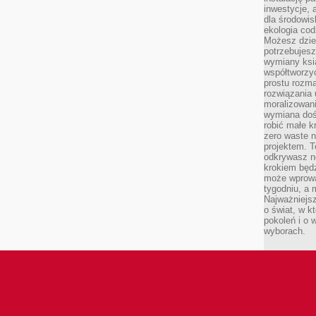
inwestycje, 
dla środowisk
ekologia cod
Możesz dziel
potrzebujesz
wymiany ksi
współtworzy
prostu rozma
rozwiązania 
moralizowania
wymiana doś
robić małe k
zero waste 
projektem. T
odkrywasz n
krokiem będ
może wprowa
tygodniu, a 
Najważniejsz
o świat, w k
pokoleń i o
wyborach.