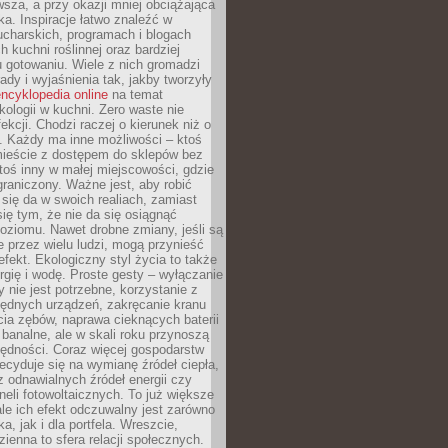
sza, a przy okazji mniej obciążająca
ka. Inspiracje łatwo znaleźć w
charskich, programach i blogach
 kuchni roślinnej oraz bardziej
gotowaniu. Wiele z nich gromadzi
rady i wyjaśnienia tak, jakby tworzyły
ncyklopedia online
na temat
kologii w kuchni. Zero waste nie
ekcji. Chodzi raczej o kierunek niż o
. Każdy ma inne możliwości – ktoś
ieście z dostępem do sklepów bez
oś inny w małej miejscowości, gdzie
graniczony. Ważne jest, aby robić
k się da w swoich realiach, zamiast
ię tym, że nie da się osiągnąć
poziomu. Nawet drobne zmiany, jeśli są
 przez wielu ludzi, mogą przynieść
fekt. Ekologiczny styl życia to także
rgię i wodę. Proste gesty – wyłączanie
y nie jest potrzebne, korzystanie z
ędnych urządzeń, zakręcanie kranu
ia zębów, naprawa cieknących baterii
 banalne, ale w skali roku przynoszą
zędności. Coraz więcej gospodarstw
cyduje się na wymianę źródeł ciepła,
z odnawialnych źródeł energii czy
aneli fotowoltaicznych. To już większe
ale ich efekt odczuwalny jest zarówno
a, jak i dla portfela. Wreszcie,
zienna to sfera relacji społecznych.