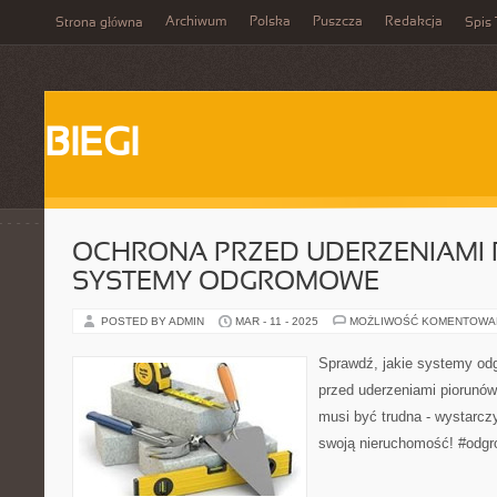
Archiwum
Polska
Puszcza
Redakcja
Strona główna
Spis 
BIEGI
OCHRONA PRZED UDERZENIAMI 
SYSTEMY ODGROMOWE
POSTED BY ADMIN
MAR - 11 - 2025
MOŻLIWOŚĆ KOMENTOWA
Sprawdź, jakie systemy od
przed uderzeniami piorunów
musi być trudna - wystarc
swoją nieruchomość! #odg