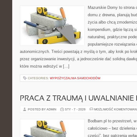
Mazurskie Domy to strona d
domu z drewna, planują bu
życia albo chcą zmodernizow
kompendium, gdzie łączą si
naturalnej, praktyczne pode
popularniejsze rozwiązania
autonomicznych. Treści powstają z myślą o tym, aby krok po kro
przez organizowanie inwestycji, a jednocześnie dać solidną dawkę 
które można wdrożyć w […]
CATEGORIES:
WYPOŻYCZALNIA SAMOCHODÓW
PRACA Z TRAUMĄ I UWALNIANIE 
POSTED BY ADMIN
STY - 7 - 2026
MOŻLIWOŚĆ KOMENTOWAN
Bodbam.pl to przestrzeń, w 
całościowo – bez dzielenia 
części”, bez patrzenia wyłą