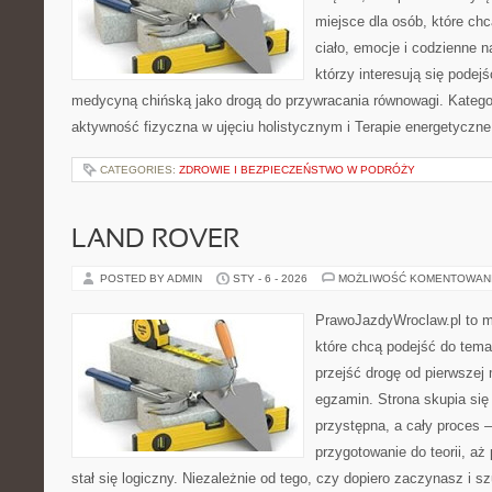
miejsce dla osób, które chc
ciało, emocje i codzienne n
którzy interesują się pode
medycyną chińską jako drogą do przywracania równowagi. Kategori
aktywność fizyczna w ujęciu holistycznym i Terapie energetyczne
CATEGORIES:
ZDROWIE I BEZPIECZEŃSTWO W PODRÓŻY
LAND ROVER
POSTED BY ADMIN
STY - 6 - 2026
MOŻLIWOŚĆ KOMENTOWAN
PrawoJazdyWroclaw.pl to m
które chcą podejść do tema
przejść drogę od pierwszej 
egzamin. Strona skupia się
przystępna, a cały proces 
przygotowanie do teorii, a
stał się logiczny. Niezależnie od tego, czy dopiero zaczynasz i s