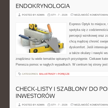
ENDOKRYNOLOGIA
POSTED BY ADMIN
STY - 7 - 2026
MOŻLIWOŚĆ KOMENTOWAN
Express Optyk to miejsce, 
spotyka się z codzienności
percepcji wzrokowej oraz zd
chcą mądrzej chronić swoje
dyskomfort. Jeśli interesuj
a także okulary i nawyki ws
znajdziesz tu wiele tematów opisanych przystępnie. Ciekawe kate
Pierwsza pomoc w nagłych wypadkach. W centrum tej strony jest c
CATEGORIES:
BALUSTRADY I PORĘCZE
CHECK-LISTY I SZABLONY DO P
INWESTORÓW
POSTED BY ADMIN
STY - 7 - 2026
MOŻLIWOŚĆ KOMENTOWAN