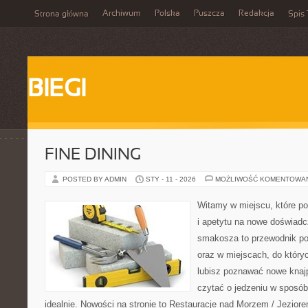
Archiwum
Polska
Puszcza
Redakcja
Strona główna
Spis 
BIEGI
FINE DINING
POSTED BY ADMIN
STY - 11 - 2026
MOŻLIWOŚĆ KOMENTOWA
Witamy w miejscu, które po
i apetytu na nowe doświadc
smakosza to przewodnik po
oraz w miejscach, do któryc
lubisz poznawać nowe knajp
czytać o jedzeniu w sposób 
idealnie. Nowości na stronie to Restauracje nad Morzem / Jeziorem