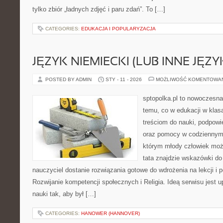
tylko zbiór „ładnych zdjęć i paru zdań”. To […]
CATEGORIES:
EDUKACJA I POPULARYZACJA
JĘZYK NIEMIECKI (LUB INNE JĘZY
POSTED BY ADMIN
STY - 11 - 2026
MOŻLIWOŚĆ KOMENTOWA
sptopolka.pl to nowoczesn
temu, co w edukacji w klas
treściom do nauki, podpowi
oraz pomocy w codziennym 
którym młody człowiek moż
tata znajdzie wskazówki do
nauczyciel dostanie rozwiązania gotowe do wdrożenia na lekcji i 
Rozwijanie kompetencji społecznych i Religia. Ideą serwisu jest
nauki tak, aby był […]
CATEGORIES:
HANOWER (HANNOVER)