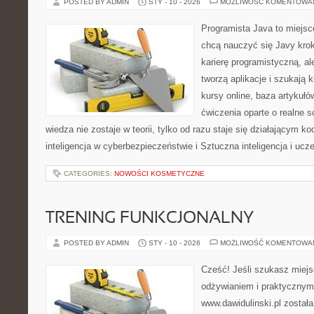
POSTED BY ADMIN
STY - 10 - 2026
MOŻLIWOŚĆ KOMENTOWA
Programista Java to miejsc
chcą nauczyć się Javy krok
karierę programistyczną, ale
tworzą aplikacje i szukają 
kursy online, baza artykuł
ćwiczenia oparte o realne s
wiedza nie zostaje w teorii, tylko od razu staje się działającym
inteligencja w cyberbezpieczeństwie i Sztuczna inteligencja i u
CATEGORIES:
NOWOŚCI KOSMETYCZNE
TRENING FUNKCJONALNY
POSTED BY ADMIN
STY - 10 - 2026
MOŻLIWOŚĆ KOMENTOWA
Cześć! Jeśli szukasz miejsc
odżywianiem i praktycznym
www.dawidulinski.pl został