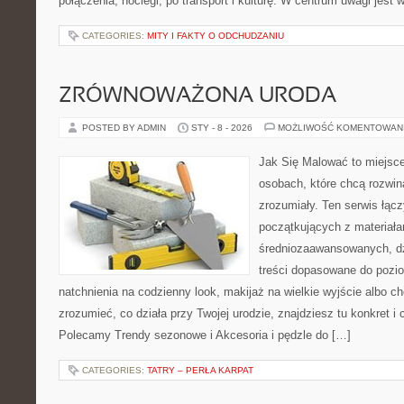
połączenia, noclegi, po transport i kulturę. W centrum uwagi jest 
CATEGORIES:
MITY I FAKTY O ODCHUDZANIU
ZRÓWNOWAŻONA URODA
POSTED BY ADMIN
STY - 8 - 2026
MOŻLIWOŚĆ KOMENTOWAN
Jak Się Malować to miejsc
osobach, które chcą rozwi
zrozumiały. Ten serwis łąc
początkujących z materiała
średniozaawansowanych, dz
treści dopasowane do pozi
natchnienia na codzienny look, makijaż na wielkie wyjście albo ch
zrozumieć, co działa przy Twojej urodzie, znajdziesz tu konkret i c
Polecamy Trendy sezonowe i Akcesoria i pędzle do […]
CATEGORIES:
TATRY – PERŁA KARPAT