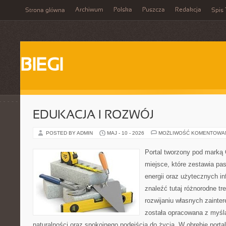
Archiwum
Polska
Puszcza
Redakcja
Strona główna
Spis 
BIEGI
EDUKACJA I ROZWÓJ
POSTED BY ADMIN
MAJ - 10 - 2026
MOŻLIWOŚĆ KOMENTOWA
Portal tworzony pod marką
miejsce, które zestawia pas
energii oraz użytecznych in
znaleźć tutaj różnorodne tr
rozwijaniu własnych zainte
została opracowana z myślą
naturalności oraz spokojnego podejścia do życia. W obrębie porta