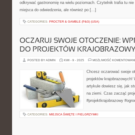
odkrywać gastronomię na wielu poziomach. Czytelnik trafia tu nie
miejsca do odwiedzenia, ale również po […]
CATEGORIES:
PROCTER & GAMBLE (P&G) (USA)
OCZARUJ SWOJE OTOCZENIE: W
DO PROJEKTÓW KRAJOBRAZOW
POSTED BY ADMIN
KWI - 9 - 2025
MOŻLIWOŚĆ KOMENTOWAN
Chcesz oczarować swoje oto
projektów krajobrazowych
artykule dowiesz się, jak 
na ziemi. Czas zacząć proj
#projektkrajobrazowy #ogro
CATEGORIES:
MIEJSCA ŚWIĘTE I PIELGRZYMKI