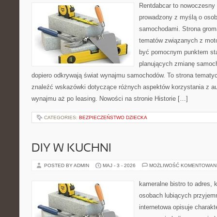
Rentdabcar to nowoczesny 
prowadzony z myślą o osoba
samochodami. Strona groma
tematów związanych z moto
być pomocnym punktem sta
planujących zmianę samocho
dopiero odkrywają świat wynajmu samochodów. To strona tematy
znaleźć wskazówki dotyczące różnych aspektów korzystania z au
wynajmu aż po leasing. Nowości na stronie Historie […]
CATEGORIES:
BEZPIECZEŃSTWO DZIECKA
DIY W KUCHNI
POSTED BY ADMIN
MAJ - 3 - 2026
MOŻLIWOŚĆ KOMENTOWAN
kameralne bistro to adres, 
osobach lubiących przyjem
internetowa opisuje charakt