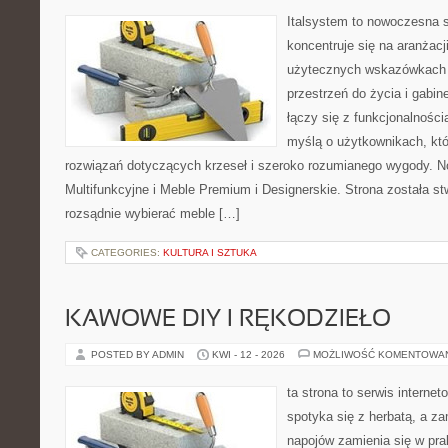
Italsystem to nowoczesna s
koncentruje się na aranżacj
użytecznych wskazówkach 
przestrzeń do życia i gabin
łączy się z funkcjonalności
myślą o użytkownikach, kt
rozwiązań dotyczących krzeseł i szeroko rozumianego wygody. N
Multifunkcyjne i Meble Premium i Designerskie. Strona została st
rozsądnie wybierać meble […]
CATEGORIES:
KULTURA I SZTUKA
KAWOWE DIY I RĘKODZIEŁO
POSTED BY ADMIN
KWI - 12 - 2026
MOŻLIWOŚĆ KOMENTOWA
ta strona to serwis internet
spotyka się z herbatą, a z
napojów zamienia się w pra