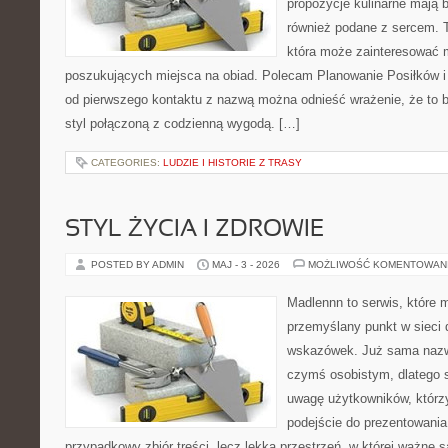
propozycje kulinarne mają b
również podane z sercem. T
która może zainteresować m
poszukujących miejsca na obiad. Polecam Planowanie Posiłków 
od pierwszego kontaktu z nazwą można odnieść wrażenie, że to bi
styl połączoną z codzienną wygodą. […]
CATEGORIES:
LUDZIE I HISTORIE Z TRASY
STYL ŻYCIA I ZDROWIE
POSTED BY ADMIN
MAJ - 3 - 2026
MOŻLIWOŚĆ KOMENTOWAN
Madlennn to serwis, które 
przemyślany punkt w sieci 
wskazówek. Już sama nazwa
czymś osobistym, dlatego 
uwagę użytkowników, którzy
podejście do prezentowania 
przypadkowy zbiór treści, lecz lekka przestrzeń, w której ważne s