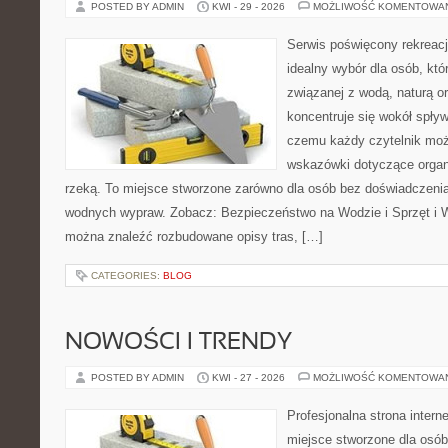
POSTED BY ADMIN
KWI - 29 - 2026
MOŻLIWOŚĆ KOMENTOWA
Serwis poświęcony rekreacj
idealny wybór dla osób, któr
związanej z wodą, naturą o
koncentruje się wokół spły
czemu każdy czytelnik moż
wskazówki dotyczące organ
rzeką. To miejsce stworzone zarówno dla osób bez doświadczenia,
wodnych wypraw. Zobacz: Bezpieczeństwo na Wodzie i Sprzęt i W
można znaleźć rozbudowane opisy tras, […]
CATEGORIES:
BLOG
NOWOŚCI I TRENDY
POSTED BY ADMIN
KWI - 27 - 2026
MOŻLIWOŚĆ KOMENTOWA
Profesjonalna strona inter
miejsce stworzone dla osób