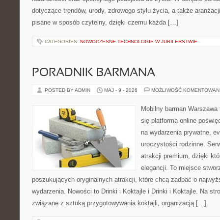
dotyczące trendów, urody, zdrowego stylu życia, a także aranżacji
pisane w sposób czytelny, dzięki czemu każda […]
CATEGORIES:
NOWOCZESNE TECHNOLOGIE W JUBILERSTWIE
PORADNIK BARMANA
POSTED BY ADMIN
MAJ - 9 - 2026
MOŻLIWOŚĆ KOMENTOWAN
Mobilny barman Warszawa t
się platforma online poświ
na wydarzenia prywatne, ev
uroczystości rodzinne. Serw
atrakcji premium, dzięki k
elegancji. To miejsce stwor
poszukujących oryginalnych atrakcji, które chcą zadbać o najw
wydarzenia. Nowości to Drinki i Koktajle i Drinki i Koktajle. Na 
związane z sztuką przygotowywania koktajli, organizacją […]