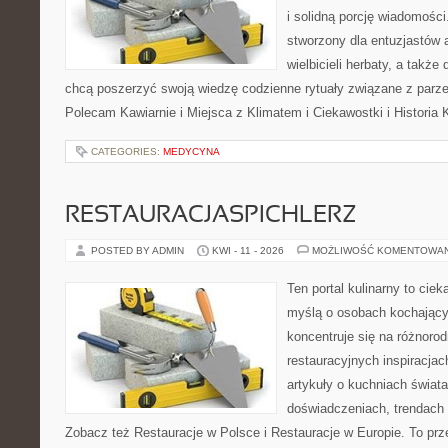
i solidną porcję wiadomości.
stworzony dla entuzjastów
wielbicieli herbaty, a także 
chcą poszerzyć swoją wiedzę codzienne rytuały związane z parz
Polecam Kawiarnie i Miejsca z Klimatem i Ciekawostki i Historia 
CATEGORIES:
MEDYCYNA
RESTAURACJASPICHLERZ
POSTED BY ADMIN
KWI - 11 - 2026
MOŻLIWOŚĆ KOMENTOWA
Ten portal kulinarny to cie
myślą o osobach kochający
koncentruje się na różnoro
restauracyjnych inspiracjac
artykuły o kuchniach świata
doświadczeniach, trendach i
Zobacz też Restauracje w Polsce i Restauracje w Europie. To prz