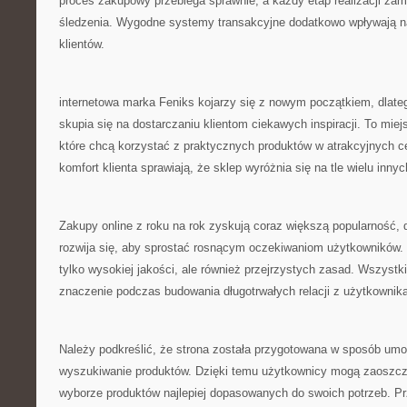
proces zakupowy przebiega sprawnie, a każdy etap realizacji zam
śledzenia. Wygodne systemy transakcyjne dodatkowo wpływają n
klientów.
internetowa marka Feniks kojarzy się z nowym początkiem, dlate
skupia się na dostarczaniu klientom ciekawych inspiracji. To mie
które chcą korzystać z praktycznych produktów w atrakcyjnych ce
komfort klienta sprawiają, że sklep wyróżnia się na tle wielu inny
Zakupy online z roku na rok zyskują coraz większą popularność, 
rozwija się, aby sprostać rosnącym oczekiwaniom użytkowników. K
tylko wysokiej jakości, ale również przejrzystych zasad. Wszyst
znaczenie podczas budowania długotrwałych relacji z użytkownik
Należy podkreślić, że strona została przygotowana w sposób umoż
wyszukiwanie produktów. Dzięki temu użytkownicy mogą zaoszczę
wyborze produktów najlepiej dopasowanych do swoich potrzeb. Pr