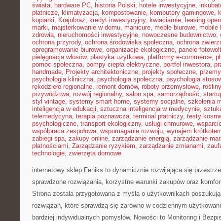
świata
,
hardware PC
,
historia Polski
,
hotele inwestycyjne
,
inkubat
płatnicze
,
klimatyzacja
,
kompostowanie
,
komputery gamingowe
,
kopiarki
,
Krajobraz
,
kredyt inwestycyjny
,
kwiaciarnie
,
leasing oper
marki
,
majsterkowanie w domu
,
manicure
,
meble biurowe
,
mobile 
zdrowia
,
nieruchomości inwestycyjne
,
nowoczesne budownictwo
,
ochrona przyrody
,
ochrona środowiska społeczna
,
ochrona zwierz
oprogramowanie biurowe
,
organizacje ekologiczne
,
panele fotowol
pielęgnacja włosów
,
plastyka użytkowa
,
platformy e-commerce
,
p
pomoc społeczna
,
pompy ciepła elektryczne
,
portfel inwestora
,
pr
handmade
,
Projekty architektoniczne
,
projekty społeczne
,
przemy
psychologia kliniczna
,
psychologia społeczna
,
psychologia stoso
rękodzieło regionalne
,
remont domów
,
roboty przemysłowe
,
roślin
przywództwa
,
rozwój regionalny
,
salon spa
,
samorządność
,
startu
styl vintage
,
systemy smart home
,
systemy socjalne
,
szkolenia 
inteligencja w edukacji
,
sztuczna inteligencja w medycynie
,
sztuk
telemedycyna
,
terapia poznawcza
,
terminal płatniczy
,
testy kosm
psychologiczne
,
transport ekologiczny
,
usługi chmurowe
,
wsparci
współpraca zespołowa
,
wspomaganie rozwoju
,
wynajem krótkote
zabiegi spa
,
zakupy online
,
zarządzanie energią
,
zarządzanie mar
płatnościami
,
Zarządzanie ryzykiem
,
zarządzanie zmianami
,
zauf
technologie
,
zwierzęta domowe
internetowy sklep Feniks to dynamicznie rozwijająca się przestrze
sprawdzone rozwiązania, korzystne warunki zakupów oraz komfort
Strona została przygotowana z myślą o użytkownikach poszukują
rozwiązań, które sprawdzą się zarówno w codziennym użytkowaniu,
bardziej indywidualnych pomysłów. Nowości to Monitoring i Bezp