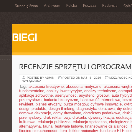
Archiwum
Polska
Puszcza
Redakcja
Strona główna
Spis 
BIEGI
RECENZJE SPRZĘTU I OPROGRA
POSTED BY ADMIN
POSTED ON MAJ - 8 - 2026
MOŻLIWOŚĆ K
WYŁĄCZONA
Tagi:
akcesoria kreatywne
,
akcesoria medyczne
,
akcesoria wnętr
fundamentalne
,
analizy inwestycyjne
,
analizy techniczne
,
antropo
aplikacje zdrowotne
,
asertywność
,
asystenci głosowi
,
auta hybry
przemysłowa
,
badania historyczne
,
bankowość internetowa
,
bezpi
rewident
,
biznes etyczny
,
burza mózgów
,
cyfrowe innowacje
,
cyfr
design produktu
,
design thinking
,
diagnostyka obrazowa
,
diy deko
domowe dekoracje
,
domy drewniane
,
doradztwo podatkowe
,
druk
przemysłowy
,
druk reklamowy
,
drukarki
,
dywersyfikacja
,
edukacja
kulturowa
,
edukacja publiczna
,
edukacja społeczna
,
ekologiczne 
alternatywna
,
fauna
,
festiwale ludowe
,
finansowanie działalności
,
flipping nieruchomości
,
flora
,
folklor regionalny
,
fundusze ETF
,
geo