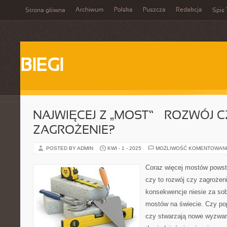
Archiwum
Polska
Puszcza
Redakcja
Strona główna
Spis 
BIEGI
NAJWIĘCEJ Z „MOST” – ROZWÓJ C
ZAGROŻENIE?
POSTED BY ADMIN
KWI - 1 - 2025
MOŻLIWOŚĆ KOMENTOWAN
Coraz więcej mostów powsta
czy to rozwój czy zagrożen
konsekwencje niesie za so
mostów na świecie. Czy pop
czy stwarzają nowe wyzwani