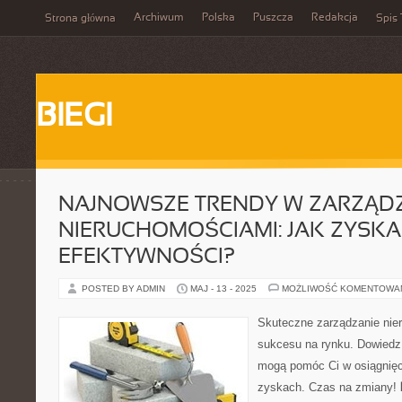
Archiwum
Polska
Puszcza
Redakcja
Strona główna
Spis 
BIEGI
NAJNOWSZE TRENDY W ZARZĄD
NIERUCHOMOŚCIAMI: JAK ZYSK
EFEKTYWNOŚCI?
POSTED BY ADMIN
MAJ - 13 - 2025
MOŻLIWOŚĆ KOMENTOWA
Skuteczne zarządzanie nie
sukcesu na rynku. Dowiedz 
mogą pomóc Ci w osiągnięci
zyskach. Czas na zmiany! 