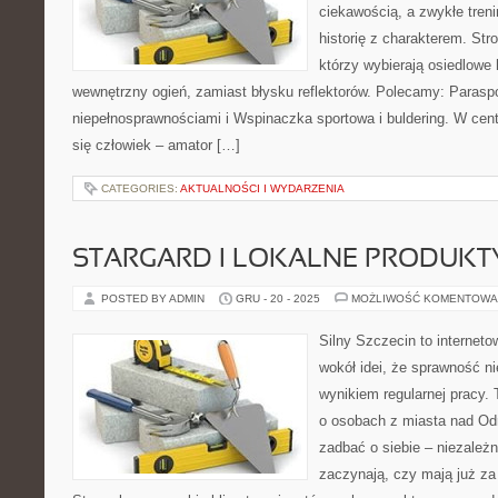
ciekawością, a zwykłe treni
historię z charakterem. Str
którzy wybierają osiedlowe 
wewnętrzny ogień, zamiast błysku reflektorów. Polecamy: Paraspo
niepełnosprawnościami i Wspinaczka sportowa i buldering. W c
się człowiek – amator […]
CATEGORIES:
AKTUALNOŚCI I WYDARZENIA
STARGARD I LOKALNE PRODUKT
POSTED BY ADMIN
GRU - 20 - 2025
MOŻLIWOŚĆ KOMENTOWA
Silny Szczecin to internet
wokół idei, że sprawność ni
wynikiem regularnej pracy.
o osobach z miasta nad Odrą
zadbać o siebie – niezależn
zaczynają, czy mają już za 