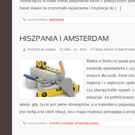
Strona łączy w sobie klimat pasjonatów ruchu z praktycznym pod
haseł stawia na zrozumiałe wyjaśnienia i inspirację do […]
CATEGORIES:
HINDUIZM
HISZPANIA I AMSTERDAM
POSTED BY ADMIN
GRU - 19 - 2025
MOŻLIWOŚĆ KOMENTOWA
Matka w Berku to portal pod
swobodę opowiadania z uż
miejsce dla osób, które ch
mądrzej i z większym spoko
czy planują krótki wypad, 
pokazuje, że podróżowanie
wtedy, gdy życie jest pełne obowiązków, a w kalendarzu pojawiają
jest wyłącznie zbiór relacji, lecz mapa inspiracji pomagająca prz
CATEGORIES:
OVERCLOCKING (PODKRĘCANIE)