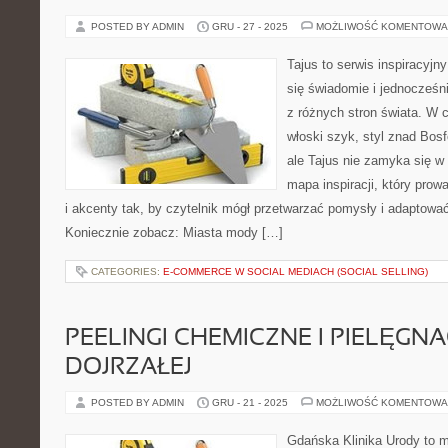
POSTED BY ADMIN
GRU - 27 - 2025
MOŻLIWOŚĆ KOMENTOWA
Tajus to serwis inspiracyjn
się świadomie i jednocześni
z różnych stron świata. W c
włoski szyk, styl znad Bosf
ale Tajus nie zamyka się w 
mapa inspiracji, który prowad
i akcenty tak, by czytelnik mógł przetwarzać pomysły i adaptować
Koniecznie zobacz: Miasta mody […]
CATEGORIES:
E-COMMERCE W SOCIAL MEDIACH (SOCIAL SELLING)
PEELINGI CHEMICZNE I PIELĘGN
DOJRZAŁEJ
POSTED BY ADMIN
GRU - 21 - 2025
MOŻLIWOŚĆ KOMENTOWA
Gdańska Klinika Urody to m