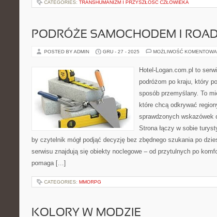
CATEGORIES:
TRANSHUMANIZM I PRZYSZŁOŚĆ CZŁOWIEKA
PODRÓŻE SAMOCHODEM I ROAD 
POSTED BY ADMIN
GRU - 27 - 2025
MOŻLIWOŚĆ KOMENTOWA
Hotel-Logan.com.pl to serw
podróżom po kraju, który 
sposób przemyślany. To miej
które chcą odkrywać region
sprawdzonych wskazówek d
Strona łączy w sobie turyst
by czytelnik mógł podjąć decyzję bez zbędnego szukania po dzie
serwisu znajdują się obiekty noclegowe – od przytulnych po komf
pomaga […]
CATEGORIES:
MMORPG
KOLORY W MODZIE