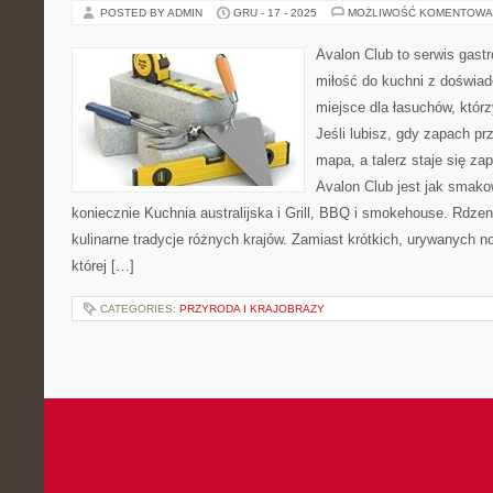
POSTED BY ADMIN
GRU - 17 - 2025
MOŻLIWOŚĆ KOMENTOWA
Avalon Club to serwis gast
miłość do kuchni z doświad
miejsce dla łasuchów, któr
Jeśli lubisz, gdy zapach pr
mapa, a talerz staje się za
Avalon Club jest jak smako
koniecznie Kuchnia australijska i Grill, BBQ i smokehouse. Rdze
kulinarne tradycje różnych krajów. Zamiast krótkich, urywanych no
której […]
CATEGORIES:
PRZYRODA I KRAJOBRAZY