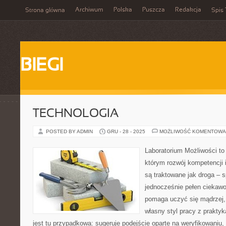
Archiwum
Polska
Puszcza
Redakcja
Strona główna
Spis 
BIEGI
TECHNOLOGIA
POSTED BY ADMIN
GRU - 28 - 2025
MOŻLIWOŚĆ KOMENTOWA
Laboratorium Możliwości to 
którym rozwój kompetencji 
są traktowane jak droga – 
jednocześnie pełen ciekawo
pomaga uczyć się mądrzej,
własny styl pracy z praktyk
jest tu przypadkowa: sugeruje podejście oparte na weryfikowaniu,