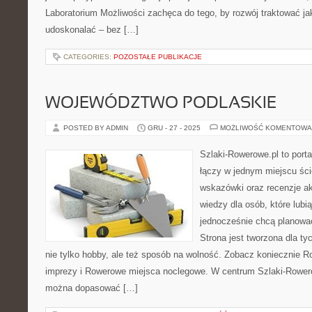
Laboratorium Możliwości zachęca do tego, by rozwój traktować j
udoskonalać – bez […]
CATEGORIES:
POZOSTAŁE PUBLIKACJE
WOJEWÓDZTWO PODLASKIE
POSTED BY ADMIN
GRU - 27 - 2025
MOŻLIWOŚĆ KOMENTOWA
Szlaki-Rowerowe.pl to porta
łączy w jednym miejscu ści
wskazówki oraz recenzje a
wiedzy dla osób, które lubią
jednocześnie chcą planowa
Strona jest tworzona dla ty
nie tylko hobby, ale też sposób na wolność. Zobacz koniecznie 
imprezy i Rowerowe miejsca noclegowe. W centrum Szlaki-Rowero
można dopasować […]