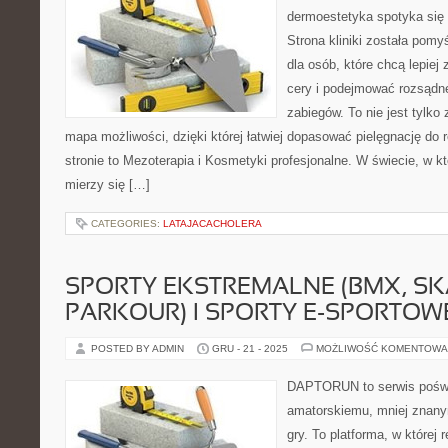
dermoestetyka spotyka się 
Strona kliniki została pom
dla osób, które chcą lepiej
cery i podejmować rozsądn
zabiegów. To nie jest tylko 
mapa możliwości, dzięki której łatwiej dopasować pielęgnację do 
stronie to Mezoterapia i Kosmetyki profesjonalne. W świecie, w k
mierzy się […]
CATEGORIES:
LATAJACACHOLERA
SPORTY EKSTREMALNE (BMX, SK
PARKOUR) I SPORTY E-SPORTOWE
POSTED BY ADMIN
GRU - 21 - 2025
MOŻLIWOŚĆ KOMENTOWA
DAPTORUN to serwis poświ
amatorskiemu, mniej znany
gry. To platforma, w której 