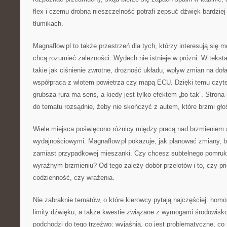
flex i czemu drobna nieszczelność potrafi zepsuć dźwięk bardzie
tłumikach.
Magnaflow.pl to także przestrzeń dla tych, którzy interesują się 
chcą rozumieć zależności. Wydech nie istnieje w próżni. W teksta
takie jak ciśnienie zwrotne, drożność układu, wpływ zmian na doł
współpraca z wlotem powietrza czy mapą ECU. Dzięki temu czyte
grubsza rura ma sens, a kiedy jest tylko efektem „bo tak”. Strona
do tematu rozsądnie, żeby nie skończyć z autem, które brzmi głoś
Wiele miejsca poświęcono różnicy między pracą nad brzmieniem 
wydajnościowymi. Magnaflow.pl pokazuje, jak planować zmiany, b
zamiast przypadkowej mieszanki. Czy chcesz subtelnego pomru
wyraźnym brzmieniu? Od tego zależy dobór przelotów i to, czy pr
codzienność, czy wrażenia.
Nie zabraknie tematów, o które kierowcy pytają najczęściej: homol
limity dźwięku, a także kwestie związane z wymogami środowisk
podchodzi do tego trzeźwo: wyjaśnia, co jest problematyczne, co 