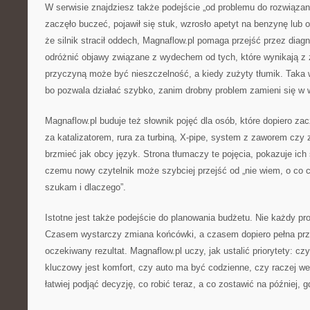
W serwisie znajdziesz także podejście „od problemu do rozwiązani
zaczęło buczeć, pojawił się stuk, wzrosło apetyt na benzynę lub o
że silnik stracił oddech, Magnaflow.pl pomaga przejść przez diag
odróżnić objawy związane z wydechem od tych, które wynikają z 
przyczyną może być nieszczelność, a kiedy zużyty tłumik. Taka 
bo pozwala działać szybko, zanim drobny problem zamieni się w 
Magnaflow.pl buduje też słownik pojęć dla osób, które dopiero za
za katalizatorem, rura za turbiną, X-pipe, system z zaworem czy 
brzmieć jak obcy język. Strona tłumaczy te pojęcia, pokazuje ich
czemu nowy czytelnik może szybciej przejść od „nie wiem, o co 
szukam i dlaczego”.
Istotne jest także podejście do planowania budżetu. Nie każdy pr
Czasem wystarczy zmiana końcówki, a czasem dopiero pełna prz
oczekiwany rezultat. Magnaflow.pl uczy, jak ustalić priorytety: czy
kluczowy jest komfort, czy auto ma być codzienne, czy raczej w
łatwiej podjąć decyzję, co robić teraz, a co zostawić na później, g