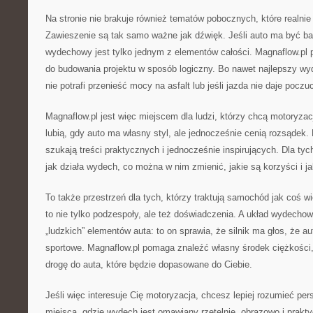
Na stronie nie brakuje również tematów pobocznych, które realnie
Zawieszenie są tak samo ważne jak dźwięk. Jeśli auto ma być bar
wydechowy jest tylko jednym z elementów całości. Magnaflow.pl 
do budowania projektu w sposób logiczny. Bo nawet najlepszy wyd
nie potrafi przenieść mocy na asfalt lub jeśli jazda nie daje pocz
Magnaflow.pl jest więc miejscem dla ludzi, którzy chcą motoryzacj
lubią, gdy auto ma własny styl, ale jednocześnie cenią rozsądek.
szukają treści praktycznych i jednocześnie inspirujących. Dla tyc
jak działa wydech, co można w nim zmienić, jakie są korzyści i 
To także przestrzeń dla tych, którzy traktują samochód jak coś wi
to nie tylko podzespoły, ale też doświadczenia. A układ wydecho
„ludzkich” elementów auta: to on sprawia, że silnik ma głos, że aut
sportowe. Magnaflow.pl pomaga znaleźć własny środek ciężkości,
drogę do auta, które będzie dopasowane do Ciebie.
Jeśli więc interesuje Cię motoryzacja, chcesz lepiej rozumieć per
miejsca, gdzie wydech jest omawiany rzetelnie, obrazowo i prakty