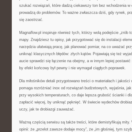
szukać rozwiązań, które dadzą ciekawszy ton bez wchodzenia w o
prowadzą do problemów. To ważne zwłaszcza dziś, gdy rynek, prze
się zaostrzać.
Magnaflow.pl inspiruje również tych, którzy wolą podejście „zrób t
mapy. Znajdziesz tu opisy, jak przygotować się do instalacji ele
narzędzia ułatwiają pracę, jak planować pomiar, na co uważać pr
uniknąć klasycznych błędów: złych kątów. Pojawiają się też wyja
aucie sprawdzi się łączenie na obejmy, a w innym lepiej postawić
by efekt końcowy był pewny i nie wymagał ciągłych poprawek.
Dla miłośników detali przygotowano treści o materiałach i jakości
pomaga rozróżniać inox od rozwiązań budżetowych, wyjaśnia, jak
przy wysokich temperaturach, co daje lepsza grubość ścianki i 
zapłacić więcej, by uniknąć pęknięć. W świecie wydechów drobiazg
uczy, jak te drobiazgi zauważać.
Ważną częścią serwisu są także treści, które demistyfikują mity. 
opinii: że „przelot zawsze dodaje mocy”, że „im głośniej, tym szyb