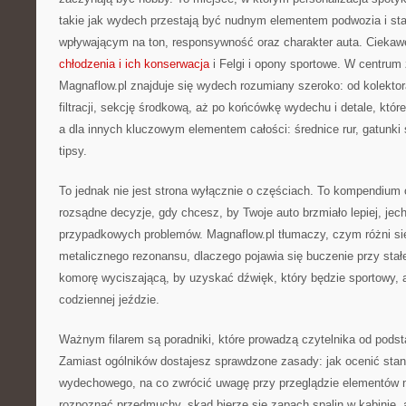
takie jak wydech przestają być nudnym elementem podwozia i s
wpływającym na ton, responsywność oraz charakter auta. Ciekawe
chłodzenia i ich konserwacja
i Felgi i opony sportowe. W centrum
Magnaflow.pl znajduje się wydech rozumiany szeroko: od kolektora
filtracji, sekcję środkową, aż po końcówkę wydechu i detale, któ
a dla innych kluczowym elementem całości: średnice rur, gatunki 
tipsy.
To jednak nie jest strona wyłącznie o częściach. To kompendium
rozsądne decyzje, gdy chcesz, by Twoje auto brzmiało lepiej, jecha
przypadkowych problemów. Magnaflow.pl tłumaczy, czym różni si
metalicznego rezonansu, dlaczego pojawia się buczenie przy stałej
komorę wyciszającą, by uzyskać dźwięk, który będzie sportowy, 
codziennej jeździe.
Ważnym filarem są poradniki, które prowadzą czytelnika od pods
Zamiast ogólników dostajesz sprawdzone zasady: jak ocenić sta
wydechowego, na co zwrócić uwagę przy przeglądzie elementów na
rozpoznać przedmuchy, skąd bierze się zapach spalin w kabinie,