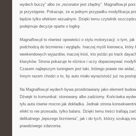
wydech buczy” albo że „rezonator jest zbędny”. Magnaflow.pl porz
je przystępnie. Pokazuje, że w jednym przypadku modyfikacja pr
będzie tylko efektem wizualnym. Dzięki temu czytelnik oszczędza
podejmuje decyzje oparte o logikę.
Magnaflow.pl to również opowieści o stylu motoryzacji: o tym, jak
podchodzą do brzmienia i wyglądu. Inaczej myśli kierowca, który 
weekendowych wyjazdów, inaczej ktoś, kto jeździ po track dayach
klasyków. Strona pokazuje te różnice i uczy dopasowywać modyf
Czasem najlepszym tuningiem jest taki, którego prawie nie widać,
Innym razem chodzi o to, by auto miało wyrazistość już na postoj
Na Magnaflow.pl wydech bywa przedstawiany jako element budow
Dźwięk to komunikat: stonowany albo zadziorny. Końcówka wydech
tyłu auta równie mocno jak dokładka. Jednak strona konsekwentn
efekt to nie przesada, tylko balans. Dzięki temu treści trafiają z
delikatnego „lepszego brzmienia”, jak i do tych, którzy szukają ins
prawdziwego zdarzenia.