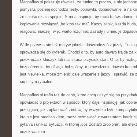
Magnaflow.pl pokazuje również, że tuning to proces, a nie jedno
pomysłu, później dochodzą testy, poprawki, dopasowanie, a na ko
że całość działa spójnie. Strona inspiruje, by robić to świadomie, 
kopiowania rozwiązań „bo ktoś tak ma”. Każdy silnik, każda buda
reagować inaczej, więc warto rozumieć zasady i umieć je dopas
W tle przewija się też motyw jakości doświadczeń z jazdy. Tunin
sprowadza się do cyferek. Chodzi o to, by auto dawało frajdę za
przekręcasz kluczyk lub naciskasz przycisk start. O to, by reakcj
bezpośrednia, by dźwięk był spójny, a prowadzenie dawało kontrol
jest niewielka, może zmienić całe wrażenie z jazdy i sprawić, że 
się miłym rytuałem.
Magnaflow.pl trafia też do osób, które chcą uczyć się na przykład
opowiadać o projektach w sposób, który daje inspirację: jak dobra
przegięcia, jak zaplanować zestaw, by wszystko było kompatybiln
kto nie jest mechanikiem, może rozmawiać z warsztatem bardzie
pytania i unikać sytuacji, w której „coś zostało zrobione”, ale ef
oczekiwaniom.