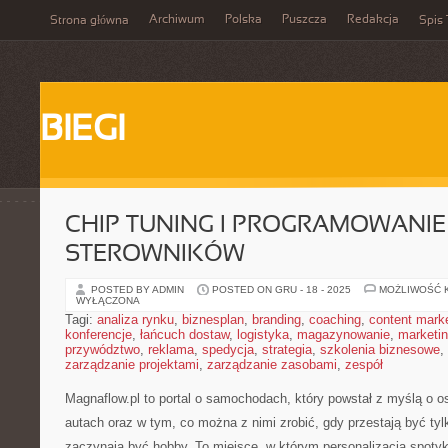
Archiwum
Polska
Puszcza
Redakcja
Strona główna
Spis 
BIEGI
CHIP TUNING I PROGRAMOWANIE
STEROWNIKÓW
POSTED BY ADMIN
POSTED ON GRU - 18 - 2025
MOŻLIWOŚĆ 
WYŁĄCZONA
Tagi:
analiza rynku
,
biznesplan
,
branding
,
coaching
,
content mark
konferencje
,
łańcuch dostaw
,
logistyka
,
magazynowanie
,
marketi
przywództwo
,
reklama
,
spedycja
,
strategia
,
szkolenia biznesowe
,
zarządzanie projektami
,
zarządzanie zasobami
,
zespół
Magnaflow.pl to portal o samochodach, który powstał z myślą o
autach oraz w tym, co można z nimi zrobić, gdy przestają być tyl
zaczynają być hobby. To miejsce, w którym personalizacja spotyk