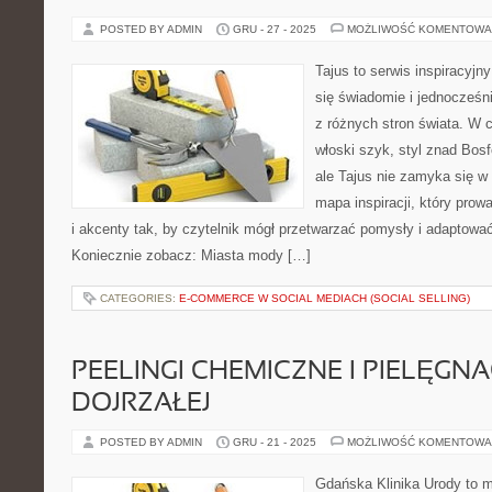
POSTED BY ADMIN
GRU - 27 - 2025
MOŻLIWOŚĆ KOMENTOWA
Tajus to serwis inspiracyjn
się świadomie i jednocześni
z różnych stron świata. W c
włoski szyk, styl znad Bosf
ale Tajus nie zamyka się w 
mapa inspiracji, który prowad
i akcenty tak, by czytelnik mógł przetwarzać pomysły i adaptować
Koniecznie zobacz: Miasta mody […]
CATEGORIES:
E-COMMERCE W SOCIAL MEDIACH (SOCIAL SELLING)
PEELINGI CHEMICZNE I PIELĘGN
DOJRZAŁEJ
POSTED BY ADMIN
GRU - 21 - 2025
MOŻLIWOŚĆ KOMENTOWA
Gdańska Klinika Urody to m