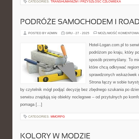
CATEGORIES:
TRANSHUMANIZM I PRZYSZŁOŚĆ CZŁOWIEKA
PODRÓŻE SAMOCHODEM I ROAD 
POSTED BY ADMIN
GRU - 27 - 2025
MOŻLIWOŚĆ KOMENTOWA
Hotel-Logan.com.pl to serw
podróżom po kraju, który 
sposób przemyślany. To miej
które chcą odkrywać region
sprawdzonych wskazówek d
Strona łączy w sobie turyst
by czytelnik mógł podjąć decyzję bez zbędnego szukania po dzie
serwisu znajdują się obiekty noclegowe – od przytulnych po komf
pomaga […]
CATEGORIES:
MMORPG
KOLORY W MODZIE