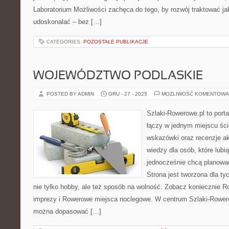
Laboratorium Możliwości zachęca do tego, by rozwój traktować j
udoskonalać – bez […]
CATEGORIES:
POZOSTAŁE PUBLIKACJE
WOJEWÓDZTWO PODLASKIE
POSTED BY ADMIN
GRU - 27 - 2025
MOŻLIWOŚĆ KOMENTOWA
Szlaki-Rowerowe.pl to porta
łączy w jednym miejscu ści
wskazówki oraz recenzje a
wiedzy dla osób, które lubią
jednocześnie chcą planowa
Strona jest tworzona dla ty
nie tylko hobby, ale też sposób na wolność. Zobacz koniecznie 
imprezy i Rowerowe miejsca noclegowe. W centrum Szlaki-Rowero
można dopasować […]