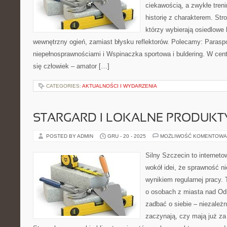
ciekawością, a zwykłe treni
historię z charakterem. Str
którzy wybierają osiedlowe 
wewnętrzny ogień, zamiast błysku reflektorów. Polecamy: Paraspo
niepełnosprawnościami i Wspinaczka sportowa i buldering. W c
się człowiek – amator […]
CATEGORIES:
AKTUALNOŚCI I WYDARZENIA
STARGARD I LOKALNE PRODUKT
POSTED BY ADMIN
GRU - 20 - 2025
MOŻLIWOŚĆ KOMENTOWA
Silny Szczecin to internet
wokół idei, że sprawność ni
wynikiem regularnej pracy.
o osobach z miasta nad Odrą
zadbać o siebie – niezależn
zaczynają, czy mają już za 