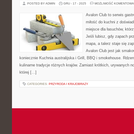
POSTED BY ADMIN
GRU - 17 - 2025
MOŻLIWOŚĆ KOMENTOWA
Avalon Club to serwis gast
miłość do kuchni z doświad
miejsce dla łasuchów, któr
Jeśli lubisz, gdy zapach pr
mapa, a talerz staje się za
Avalon Club jest jak smako
koniecznie Kuchnia australijska i Grill, BBQ i smokehouse. Rdze
kulinarne tradycje różnych krajów. Zamiast krótkich, urywanych no
której […]
CATEGORIES:
PRZYRODA I KRAJOBRAZY