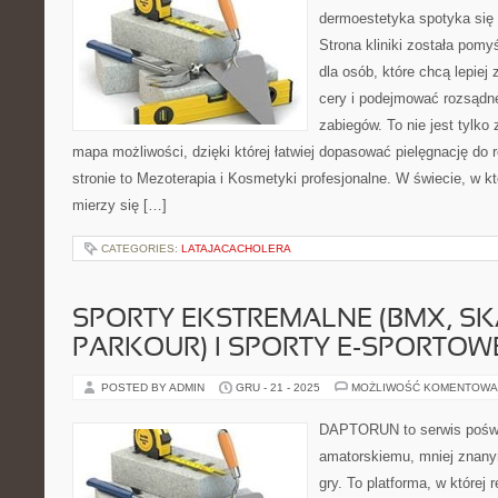
dermoestetyka spotyka się 
Strona kliniki została pom
dla osób, które chcą lepiej
cery i podejmować rozsądn
zabiegów. To nie jest tylko 
mapa możliwości, dzięki której łatwiej dopasować pielęgnację do 
stronie to Mezoterapia i Kosmetyki profesjonalne. W świecie, w k
mierzy się […]
CATEGORIES:
LATAJACACHOLERA
SPORTY EKSTREMALNE (BMX, SK
PARKOUR) I SPORTY E-SPORTOWE
POSTED BY ADMIN
GRU - 21 - 2025
MOŻLIWOŚĆ KOMENTOWA
DAPTORUN to serwis poświ
amatorskiemu, mniej znany
gry. To platforma, w której 