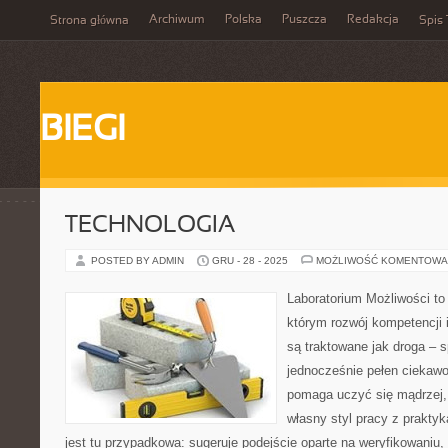
Archiwum
Polska
Puszcza
Redakcja
Strona główna
Spis 
BIEGI
TECHNOLOGIA
POSTED BY ADMIN
GRU - 28 - 2025
MOŻLIWOŚĆ KOMENTOWA
Laboratorium Możliwości to 
którym rozwój kompetencji 
są traktowane jak droga – 
jednocześnie pełen ciekawo
pomaga uczyć się mądrzej,
własny styl pracy z praktyk
jest tu przypadkowa: sugeruje podejście oparte na weryfikowaniu,