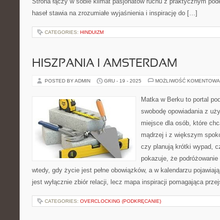
Strona łączy w sobie klimat pasjonatów ruchu z praktycznym pod
haseł stawia na zrozumiałe wyjaśnienia i inspirację do […]
CATEGORIES:
HINDUIZM
HISZPANIA I AMSTERDAM
POSTED BY ADMIN
GRU - 19 - 2025
MOŻLIWOŚĆ KOMENTOWA
Matka w Berku to portal pod
swobodę opowiadania z uż
miejsce dla osób, które ch
mądrzej i z większym spoko
czy planują krótki wypad, 
pokazuje, że podróżowanie
wtedy, gdy życie jest pełne obowiązków, a w kalendarzu pojawiają
jest wyłącznie zbiór relacji, lecz mapa inspiracji pomagająca prz
CATEGORIES:
OVERCLOCKING (PODKRĘCANIE)