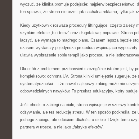
wyczuć, że klinika promuje podejście: najpierw bezpieczeństwo, d
ton sprawia, że strona nie brzmi jak nachalna reklama, tylko jak r
Kiedy użytkownik rozważa procedury liftingujące, często zależy
szybkim efekcie „tu i teraz” oraz długofalowej poprawie. Strona p
łączyć, ale wymaga to mądrego planu. Czasem lepsza będzie sto
czasem wystarczy pojedyncza procedura wspierająca wypoczęty 
ułatwia wyobrażenie sobie terapii jako procesu, a nie jednorazow
Dla osób z problemem przebarwień szczególnie istotne jest, by p
kompleksowo: ochrona UV. Strona kliniki umiejętnie sugeruje, że
systematyczności – i że nawet najlepszy zabieg może nie utrzyma
odpowiedzialnych nawyków. To przekaz edukacyjny, który buduje 
Jeśli chodzi o zabiegi na ciało, strona wpisuje je w szerszy kontek
odżywianie, ale też redukcję stresu. W ten sposób podkreśla, że u
jednego zabiegu, ale odbiciem dbałości o siebie. Dzięki temu czyte
partnera w trosce, a nie jako „fabrykę efektów”.