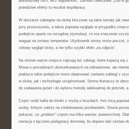
jednorazowy ruch, lecz regularność. Zamiast obiecywać „cud w go
prawdziwe efekty to rezultat współpracy.
W obszarze zabiegów na skórę kluczowe są takie tematy jak nawo
przy przesuszeniu, a także poprawa wyglądu w przypadku zmęczo
podejście oparte na rozsądnej stymulacji, co ma znaczenie szcze
reaguje na zmiany temperatur. Użytkownik strony może poczuć, ż
zdrowy wygląd skóry, a nie tylko szybki efekt „na zdjęcie”.
Na stronie ważne miejsce zajmują też zabiegi, które kojarzą się 
Mowa o procedurach ukierunkowanych na odświeżenie, ale równi
praktyce takie podejście może obejmować zarówno zabiegi z uż
w skórę, jak i technologie urządzeniowe. Strona tłumaczy te obs
do zadawania pytań i do wyboru metody adekwatnej do potrzeb, a
Część osób trafia do kliniki z myślą o bruzdach. Inni chcą popraw
osoby, którym zależy na zredukowaniu przebarwień. Strona pozwa
pokazać, że „problem” często ma kilka warstw: powierzchnię. Dl
narracja o łączeniu pielęgnacji domowej, bo dopiero taki zestaw da