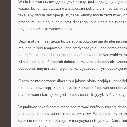
Warto też zwrócić uwagę na język strony: jest przystępny, a jedn
ważne, bo tematy związane z zabiegami potrafią brzmieć technicz
taka, aby osoba bez specjalistycznej wiedzy mogła zrozumieć, c
procedura, jakie są jej cele, oraz dlaczego konsultacja ma znacze
rolę bezpiecznego wprowadzenia.
Dużym atutem jest także to, że strona odwołuje się do idei person
ma inne tempo reagowania, inne predyspozycje i inne ograniczenia
na myśli: nie ma jednego „najlepszego” zabiegu dla wszystkich, s
Klinika pokazuje, że potrafi dobrać rozwiązania do potrzeb: cza
odbudowa, innym razem ujędrnienie, a jeszcze innym uspokojenie
Osoby zainteresowane dbaniem o jakość skóry znajdą tu podejśc
rozsądną prewencją. Zamiast „walki z czasem” pojawia się idea w
stymulowania tam, gdzie jest to potrzebne. To język, który sprzyj
W praktyce taka filozofia może obejmować zarówno zabiegi dające
procedury ukierunkowane na strukturę skóry. Ważne jest też to, 
łączenie metod: kosmetologia + medycyna estetyczna. Dzięki tem