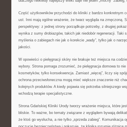
dlaczego niekiedy najlepszy efekt daje nie jeden „mocny” zabieg, 
Część użytkowników przychodzi do kliniki z bardzo konkretnym c
ust. Inni mają ogólne wrażenie, że twarz wygląda na zmęczoną. S
perspektywy: z jednej strony porządkuje potrzeby, z drugiej poka
wynika z sumy drobiazgów, takich jak niedobór regeneracji. Taki
myślenia o zabiegach nie jak o korekcie „wady”, tylko jak o narzę
jakości.
W opowieści o pielęgnacji skóry nie brakuje też miejsca na codzi
wybory. Strona pomaga zrozumieć, że pielęgnacja domowa to nie
kosmetyków, tylko konsekwencja. Zamiast „więcej”, liczy się spój
ochrona przeciwsłoneczna mogą mieć większe znaczenie niż cha
kolejnych produktów. A kiedy pojawia się potrzeba silniejszego ws
wchodzą terapie specjalistyczne.
Strona Gdańskiej Kliniki Urody tworzy wrażenie miejsca, które je
bliskie. To ważne, bo tematy związane z wyglądem bywają delika
że ktoś go wysłucha, a nie tylko „sprzeda zabieg”. Komunikacja op
poczucie bezpieczeństwa i pokazuje, że klinika rozumie różnicę 