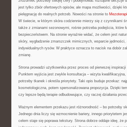
zrozumieć potrzeby swojej cery i podejmować rozsądne decyzje d
jest tylko zbiór ofertowych opisów, ale mapa możliwości, dzięki k
pielęgnację do realnych potrzeb. Nowości na stronie to
Mezoterap
W świecie, w którym skóra codziennie mierzy się z czynnikami ś
także z zmianami sezonowymi, rośnie potrzeba podejścia, które ł
bezpieczeństwem. Na stronie wyraźnie widać, że celem jest natur
skóry, wygładzenie zmarszczek mimicznych, wsparcie jędrności,
indywidualnych rysów. W praktyce oznacza to nacisk na dobór za
zmianę.
Strona prowadzi użytkownika przez proces od pierwszej inspiracj
Punktem wyjścia jest zwykle konsultacja – wizyta kwalifikacyjna, 
potrzeby tkanek i określa priorytety. Taki opis buduje przekaz: na
kosmetologiczna, potem spersonalizowana propozycja. Dzięki tem
czy lepsze będą terapie odbudowujące, czy raczej działania prze
Ważnym elementem przekazu jest różnorodność – bo potrzeby s
Jednego dnia liczy się wzmocnienie bariery, innego priorytetem je
celem staje się poprawa tekstury. Strona dobrze oddaje ideę, że p