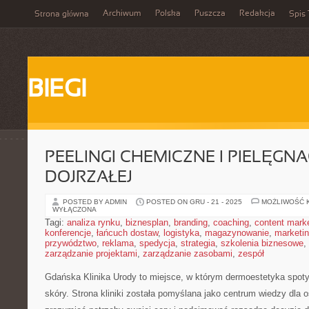
Archiwum
Polska
Puszcza
Redakcja
Strona główna
Spis 
BIEGI
PEELINGI CHEMICZNE I PIELĘGN
DOJRZAŁEJ
POSTED BY ADMIN
POSTED ON GRU - 21 - 2025
MOŻLIWOŚĆ 
WYŁĄCZONA
Tagi:
analiza rynku
,
biznesplan
,
branding
,
coaching
,
content mark
konferencje
,
łańcuch dostaw
,
logistyka
,
magazynowanie
,
marketi
przywództwo
,
reklama
,
spedycja
,
strategia
,
szkolenia biznesowe
,
zarządzanie projektami
,
zarządzanie zasobami
,
zespół
Gdańska Klinika Urody to miejsce, w którym dermoestetyka spoty
skóry. Strona kliniki została pomyślana jako centrum wiedzy dla o