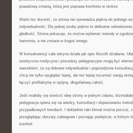
prawdziwą zmianą, którą jest poprawa komfortu w skórze.
Warto też docenić, że strona nie sprowadza piękna do jednego wz
indywidualność. Dla jednej osoby piękno to delikatne odświeżenie,
gładkość. Strona pokazuje, że można wybierać metody w zgodzie 
harmonia, a nie zmiana w kogoś innego.
W konsekwencji cała witryna działa jak opis filozofii działania. Uł
estetyczna medycyna i procedury pielęgnacyjne mogą być elemen
warunkiem, że są dobrane indywidualnie i poprzedzone konsultacją
chcą nie tylko wyglądać lepiej, ale też lepiej rozumieć swoją skórę,
łączyć profilaktykę w spójną, długofalową całość.
Jeśli miałoby się streścić ideę strony w jednym zdaniu, brzmiała
pielęgnacja opiera się na wiedzy, konsultacji i dopasowaniu metod
przypadkowych trendach. I dokładnie taki klimat można poczuć, cz
przeglądając obszary zabiegowe i poznając podejście, w którym li
komfort.