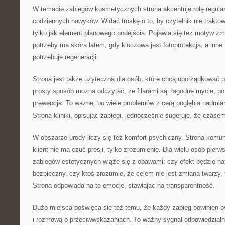
W temacie zabiegów kosmetycznych strona akcentuje rolę regular
codziennych nawyków. Widać troskę o to, by czytelnik nie traktow
tylko jak element planowego podejścia. Pojawia się też motyw zmi
potrzeby ma skóra latem, gdy kluczowa jest fotoprotekcja, a inne
potrzebuje regeneracji.
Strona jest także użyteczna dla osób, które chcą uporządkować p
prosty sposób można odczytać, że filarami są: łagodne mycie, po
prewencja. To ważne, bo wiele problemów z cerą pogłębia nadmia
Strona kliniki, opisując zabiegi, jednocześnie sugeruje, że czase
W obszarze urody liczy się też komfort psychiczny. Strona komun
klient nie ma czuć presji, tylko zrozumienie. Dla wielu osób pier
zabiegów estetycznych wiąże się z obawami: czy efekt będzie nat
bezpieczny, czy ktoś zrozumie, że celem nie jest zmiana twarzy,
Strona odpowiada na te emocje, stawiając na transparentność.
Dużo miejsca poświęca się też temu, że każdy zabieg powinien b
i rozmową o przeciwwskazaniach. To ważny sygnał odpowiedzial