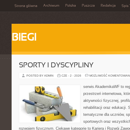
Archiwum
Polska
Puszcza
Redakcja
Strona główna
Spis 
BIEGI
SPORTY I DYSCYPLINY
POSTED BY ADMIN
CZE - 2 - 2026
MOŻLIWOŚĆ KOMENTOWAN
serwis AkademikaWF to reg
przestrzeń internetowa, któ
aktywności fizycznej, profi
rehabilitacji oraz edukacji
tematyczne dla uczniów, s
sportowych oraz wszystkic
rozwojem fizycznym. Ciekawe kategorie to Kariera i Rozwój Zawodow