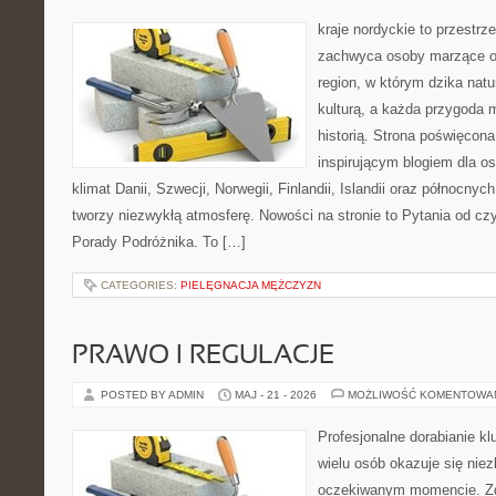
kraje nordyckie to przestrz
zachwyca osoby marzące o
region, w którym dzika natu
kulturą, a każda przygoda m
historią. Strona poświęcona
inspirującym blogiem dla o
klimat Danii, Szwecji, Norwegii, Finlandii, Islandii oraz północnyc
tworzy niezwykłą atmosferę. Nowości na stronie to Pytania od cz
Porady Podróżnika. To […]
CATEGORIES:
PIELĘGNACJA MĘŻCZYZN
PRAWO I REGULACJE
POSTED BY ADMIN
MAJ - 21 - 2026
MOŻLIWOŚĆ KOMENTOWA
Profesjonalne dorabianie kl
wielu osób okazuje się nie
oczekiwanym momencie. Zg