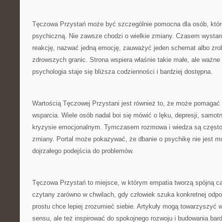
Tęczowa Przystań może być szczególnie pomocna dla osób, któr
psychiczną. Nie zawsze chodzi o wielkie zmiany. Czasem wystarc
reakcję, nazwać jedną emocję, zauważyć jeden schemat albo zrob
zdrowszych granic. Strona wspiera właśnie takie małe, ale ważn
psychologia staje się bliższa codzienności i bardziej dostępna.
Wartością Tęczowej Przystani jest również to, że może pomaga
wsparcia. Wiele osób nadal boi się mówić o lęku, depresji, samot
kryzysie emocjonalnym. Tymczasem rozmowa i wiedza są często
zmiany. Portal może pokazywać, że dbanie o psychikę nie jest m
dojrzałego podejścia do problemów.
Tęczowa Przystań to miejsce, w którym empatia tworzą spójną c
czytany zarówno w chwilach, gdy człowiek szuka konkretnej odpow
prostu chce lepiej zrozumieć siebie. Artykuły mogą towarzyszy
sensu, ale też inspirować do spokojnego rozwoju i budowania bar