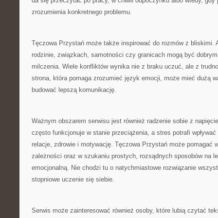
da się przeczytać po pracy, w chwili odpoczynku albo wtedy, gdy 
zrozumienia konkretnego problemu.
Tęczowa Przystań może także inspirować do rozmów z bliskimi. 
rodzinie, związkach, samotności czy granicach mogą być dobrym
milczenia. Wiele konfliktów wynika nie z braku uczuć, ale z trudn
strona, która pomaga zrozumieć język emocji, może mieć dużą w
budować lepszą komunikację.
Ważnym obszarem serwisu jest również radzenie sobie z napięc
często funkcjonuje w stanie przeciążenia, a stres potrafi wpływać
relacje, zdrowie i motywację. Tęczowa Przystań może pomagać 
zależności oraz w szukaniu prostych, rozsądnych sposobów na le
emocjonalną. Nie chodzi tu o natychmiastowe rozwiązanie wszyst
stopniowe uczenie się siebie.
Serwis może zainteresować również osoby, które lubią czytać te