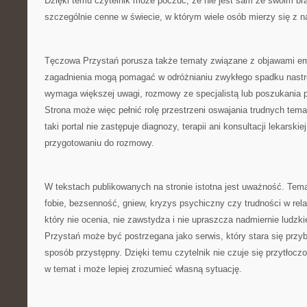
Dzięki temu czytelnik może poczuć, że nie jest sam ze swoim br
szczególnie cenne w świecie, w którym wiele osób mierzy się z
Tęczowa Przystań porusza także tematy związane z objawami e
zagadnienia mogą pomagać w odróżnianiu zwykłego spadku nastroj
wymaga większej uwagi, rozmowy ze specjalistą lub poszukania p
Strona może więc pełnić rolę przestrzeni oswajania trudnych tem
taki portal nie zastępuje diagnozy, terapii ani konsultacji lekarski
przygotowaniu do rozmowy.
W tekstach publikowanych na stronie istotna jest uważność. Temat
fobie, bezsenność, gniew, kryzys psychiczny czy trudności w rel
który nie ocenia, nie zawstydza i nie upraszcza nadmiernie ludz
Przystań może być postrzegana jako serwis, który stara się przy
sposób przystępny. Dzięki temu czytelnik nie czuje się przytłocz
w temat i może lepiej zrozumieć własną sytuację.