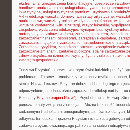
ekstremalna
,
ubezpieczenia komunikacyjne
,
ubezpieczenia zdrow
handlowe
,
uroda naturalna
,
usługi charytatywne
,
usługi chmurowe
inwestycyjne
,
usługi turystyczne premium
,
użytkowanie produktó
VR w edukacji
,
warsztat domowy
,
warsztaty artystyczne
,
warsztat
marketingowe
,
warsztaty online
,
windykacja należności
,
winiarstw
wirtualne konferencje
,
wirtualne targi
,
wizyty lekarskie
,
współpraca
zespołowa
,
wydarzenia edukacyjne
,
wynajem biur
,
wystawy inter
motoryzacyjne
,
zabawa w domu
,
zarządzanie biurem
,
zarządzan
zarządzanie finansami osobistymi
,
zarządzanie kapitałem
,
zarząd
zarządzanie majątkiem
,
zarządzanie makroekonomiczne
,
zarządz
Zarządzanie ryzykiem
,
zarządzanie stresem
,
zarządzanie twórcz
zarządzanie zmianami
,
zaufanie publiczne
,
zdalne zarządzanie z
zdrowie psychiczne dzieci
,
zdrowy styl życia
,
ziołolecznictwo
,
zr
zwierzęta gospodarskie
Tęczowa Przystań to serwis, w którym świat ludzkich przeżyć spo
problemami. To serwis tematyczny tworzona z myślą o osobach, k
siebie. Nazwa Tęczowa Przystań dobrze oddaje ideę tego miejsca
odpoczynkiem, a jednocześnie zaprasza do refleksji nad tym, co d
Polecamy
Psychoterapia i Rozwój
i Psychoterapia i Rozwój. Stro
porusza tematy związane z emocjami. Można tu znaleźć treści dla 
codziennymi trudnościami emocjonalnymi, ale również dla tych, k
odkrywać ten obszar. Tęczowa Przystań nie narzuca gotowych od
zadawania pytań, uważniejszego patrzenia na siebie i odnajdywani