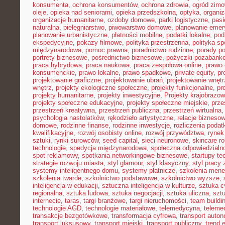
konsumenta
,
ochrona konsumentów
,
ochrona zdrowia
,
ogród zim
oleje
,
opieka nad seniorami
,
opieka przedszkolna
,
optyka
,
organi
organizacje humanitarne
,
ozdoby domowe
,
parki logistyczne
,
pasi
naturalna
,
pielęgniarstwo
,
piwowarstwo domowe
,
planowanie emer
planowanie urbanistyczne
,
płatności mobilne
,
podatki lokalne
,
pod
ekspedycyjne
,
pokazy filmowe
,
polityka przestrzenna
,
polityka s
międzynarodowa
,
pomoc prawna
,
poradnictwo rodzinne
,
porady p
portrety biznesowe
,
pośrednictwo biznesowe
,
pożyczki pozabank
praca hybrydowa
,
praca naukowa
,
praca zespołowa online
,
prawo 
konsumenckie
,
prawo lokalne
,
prawo spadkowe
,
private equity
,
pr
projektowanie graficzne
,
projektowanie ubrań
,
projektowanie wnętr
wnętrz
,
projekty ekologiczne społeczne
,
projekty funkcjonalne
,
pr
projekty humanitarne
,
projekty inwestycyjne
,
Projekty krajobrazo
projekty społeczne edukacyjne
,
projekty społeczne miejskie
,
prze
przestrzeń kreatywna
,
przestrzeń publiczna
,
przestrzeń wirtualna
psychologia nastolatków
,
rękodzieło artystyczne
,
relacje bizneso
domowe
,
rodzinne finanse
,
rodzinne inwestycje
,
rozliczenia poda
kwalifikacyjne
,
rozwój osobisty online
,
rozwój przywództwa
,
rynek
sztuki
,
rynki surowców
,
seed capital
,
sieci neuronowe
,
skincare ro
technologie
,
spedycja międzynarodowa
,
społeczna odpowiedzialn
spot reklamowy
,
spotkania networkingowe biznesowe
,
startupy te
strategie rozwoju miasta
,
styl glamour
,
styl klasyczny
,
styl pracy 
systemy inteligentnego domu
,
systemy płatnicze
,
szkolenia mene
szkolenia twarde
,
szkolnictwo podstawowe
,
szkolnictwo wyższe
,
inteligencja w edukacji
,
sztuczna inteligencja w kulturze
,
sztuka c
regionalna
,
sztuka ludowa
,
sztuka negocjacji
,
sztuka uliczna
,
szt
internecie
,
taras
,
targi branżowe
,
targi nieruchomości
,
team buildi
technologie AGD
,
technologie materiałowe
,
telemedycyna
,
teleme
transakcje bezgotówkowe
,
transformacja cyfrowa
,
transport auto
transport luksusowy
,
transport miejski
,
transport publiczny
,
trend 