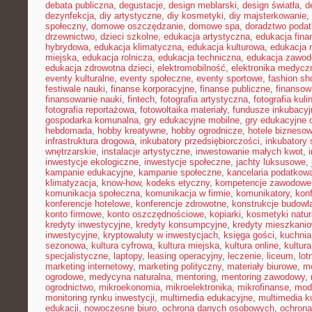
debata publiczna
,
degustacje
,
design meblarski
,
design światła
,
d
dezynfekcja
,
diy artystyczne
,
diy kosmetyki
,
diy majsterkowanie
,
społeczny
,
domowe oszczędzanie
,
domowe spa
,
doradztwo poda
drzewnictwo
,
dzieci szkolne
,
edukacja artystyczna
,
edukacja fina
hybrydowa
,
edukacja klimatyczna
,
edukacja kulturowa
,
edukacja
miejska
,
edukacja rolnicza
,
edukacja techniczna
,
edukacja zawo
edukacja zdrowotna dzieci
,
elektromobilność
,
elektronika medycz
eventy kulturalne
,
eventy społeczne
,
eventy sportowe
,
fashion sh
festiwale nauki
,
finanse korporacyjne
,
finanse publiczne
,
finansow
finansowanie nauki
,
fintech
,
fotografia artystyczna
,
fotografia kuli
fotografia reportażowa
,
fotowoltaika materiały
,
fundusze inkubacyj
gospodarka komunalna
,
gry edukacyjne mobilne
,
gry edukacyjne o
hebdomada
,
hobby kreatywne
,
hobby ogrodnicze
,
hotele bizneso
infrastruktura drogowa
,
inkubatory przedsiębiorczości
,
inkubatory 
wnętrzarskie
,
instalacje artystyczne
,
inwestowanie małych kwot
,
inwestycje ekologiczne
,
inwestycje społeczne
,
jachty luksusowe
,
kampanie edukacyjne
,
kampanie społeczne
,
kancelaria podatkow
klimatyzacja
,
know-how
,
kodeks etyczny
,
kompetencje zawodowe
komunikacja społeczna
,
komunikacja w firmie
,
komunikatory
,
kon
konferencje hotelowe
,
konferencje zdrowotne
,
konstrukcje budowl
konto firmowe
,
konto oszczędnościowe
,
kopiarki
,
kosmetyki natur
kredyty inwestycyjne
,
kredyty konsumpcyjne
,
kredyty mieszkani
inwestycyjne
,
kryptowaluty w inwestycjach
,
księga gości
,
kuchni
sezonowa
,
kultura cyfrowa
,
kultura miejska
,
kultura online
,
kultur
specjalistyczne
,
laptopy
,
leasing operacyjny
,
leczenie
,
liceum
,
lot
marketing internetowy
,
marketing polityczny
,
materiały biurowe
,
me
ogrodowe
,
medycyna naturalna
,
mentoring
,
mentoring zawodowy
,
ogrodnictwo
,
mikroekonomia
,
mikroelektronika
,
mikrofinanse
,
mod
monitoring rynku inwestycji
,
multimedia edukacyjne
,
multimedia ku
edukacji
,
nowoczesne biuro
,
ochrona danych osobowych
,
ochrona