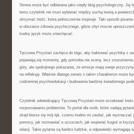
Strona może być odbierana jako ciepły blog psychologiczny. Jej 
temu czytelnik nie musi wybierać między suchą teorią a powierz
otrzymać treść, która jednocześnie inspiruje. Taki sposób pisania
w obszarze zdrowia psychicznego, gdzie zbyt mocne uproszczeni
trudny język może zniechęcać.
Tęczowa Przystań zachęca do tego, aby traktować psychikę z uw
pojawiają się momenty, gdy potrzeba nie oceny, lecz zrozumienia
góry, ale spokojnego pokazania, że emocje mają swoje przyczyny. 
na refleksję. Właśnie dlatego serwis o takim charakterze może
codziennej psychoedukacji i budowania bardziej świadomego podej
Czytelnik odwiedzający Tęczową Przystań może oczekiwać treści
rozpoznawaniu problemów. To portal dla osób, które zadają pytani
skąd bierze się mój lęk, czemu trudno mi zaufać, jak wyznaczać 
pomocy, jak rozmawiać o uczuciach, jak wspierać kogoś w kryzysi
relacji. Takie pytania są bardzo ludzkie, a odpowiedzi wymagają s