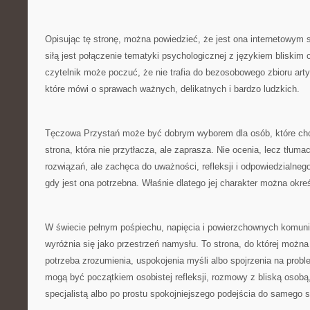
Opisując tę stronę, można powiedzieć, że jest ona internetowym s
siłą jest połączenie tematyki psychologicznej z językiem bliskim 
czytelnik może poczuć, że nie trafia do bezosobowego zbioru arty
które mówi o sprawach ważnych, delikatnych i bardzo ludzkich.
Tęczowa Przystań może być dobrym wyborem dla osób, które ch
strona, która nie przytłacza, ale zaprasza. Nie ocenia, lecz tłum
rozwiązań, ale zachęca do uważności, refleksji i odpowiedzialne
gdy jest ona potrzebna. Właśnie dlatego jej charakter można okreś
W świecie pełnym pośpiechu, napięcia i powierzchownych komun
wyróżnia się jako przestrzeń namysłu. To strona, do której można
potrzeba zrozumienia, uspokojenia myśli albo spojrzenia na problem
mogą być początkiem osobistej refleksji, rozmowy z bliską osobą,
specjalistą albo po prostu spokojniejszego podejścia do samego s