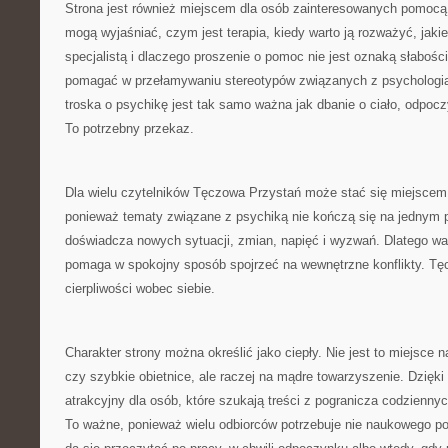
Strona jest również miejscem dla osób zainteresowanych pomocą 
mogą wyjaśniać, czym jest terapia, kiedy warto ją rozważyć, jaki
specjalistą i dlaczego proszenie o pomoc nie jest oznaką słabo
pomagać w przełamywaniu stereotypów związanych z psychologią i
troska o psychikę jest tak samo ważna jak dbanie o ciało, odpocz
To potrzebny przekaz.
Dla wielu czytelników Tęczowa Przystań może stać się miejscem
ponieważ tematy związane z psychiką nie kończą się na jednym p
doświadcza nowych sytuacji, zmian, napięć i wyzwań. Dlatego war
pomaga w spokojny sposób spojrzeć na wewnętrzne konflikty. T
cierpliwości wobec siebie.
Charakter strony można określić jako ciepły. Nie jest to miejsce 
czy szybkie obietnice, ale raczej na mądre towarzyszenie. Dzięk
atrakcyjny dla osób, które szukają treści z pogranicza codzienny
To ważne, ponieważ wielu odbiorców potrzebuje nie naukowego pod