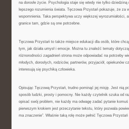
na dorosłe życie. Psychologia staje się wtedy nie tylko dziedziną
lepszego rozumienia świata. Tęczowa Przystań pokazuje, że za w
wspomnienia. Taka perspektywa uczy większej wyrozumiałości, a
granice tam, gdzie są one potrzebne.
Tęczowa Przystań to także miejsce edukacji dla osób, które chcą
tym, jak działa umysł i emocje. Można tu znaleźć tematy dotycz
różnorodności zagadnień strona może odpowiadać na potrzeby wie
młodych, dorosłych, rodziców, partnerów, przyjaciół, opiekunów c
interesują się psychiką człowieka.
Opisując Tęczową Przystań, trudno pominąć jej misję. Jest nią pr
sposób ludzki, prosty i pomocny. Nie każdy czytelnik szuka od raz
opisać swój problem, nie każdy ma odwagę zadać pytanie komuś
pierwszym krokiem jest przeczytanie tekstu, który pozwala powiedz
ma znaczenie”. Właśnie taką rolę może pełnić Tęczowa Przystań