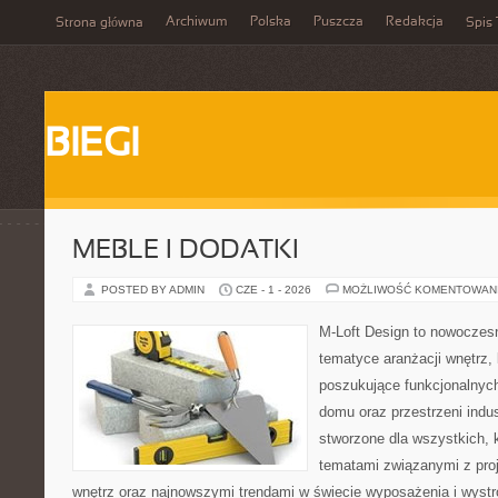
Archiwum
Polska
Puszcza
Redakcja
Strona główna
Spis 
BIEGI
MEBLE I DODATKI
POSTED BY ADMIN
CZE - 1 - 2026
MOŻLIWOŚĆ KOMENTOWAN
M-Loft Design to nowoczes
tematyce aranżacji wnętrz, 
poszukujące funkcjonalnyc
domu oraz przestrzeni indus
stworzone dla wszystkich, k
tematami związanymi z pro
wnętrz oraz najnowszymi trendami w świecie wyposażenia i wystr