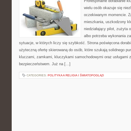
Profesjonalne dorabianie kl
wielu osób okazuje się nie
oczekiwanym momencie. Zg
mieszkania, uszkodzony k
niedziałający pilot, zużyt
albo potrzeba wykonania z
sytuacje, w których liczy się szybkość. Strona poświęcona dorabi
użyteczną ofertę skierowaną do osób, które szukają solidnego pu
kluczami, zamkami, kluczykami samochodowymi oraz usługami 
bezpieczeństwem. Już na […]
CATEGORIES:
POLITYKA A RELIGIA I ŚWIATOPOGLĄD