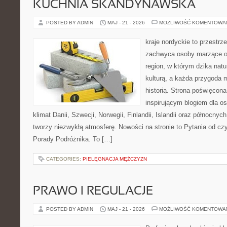
KUCHNIA SKANDYNAWSKA
POSTED BY ADMIN
MAJ - 21 - 2026
MOŻLIWOŚĆ KOMENTOWA
kraje nordyckie to przestrz
zachwyca osoby marzące o
region, w którym dzika natu
kulturą, a każda przygoda m
historią. Strona poświęcona
inspirującym blogiem dla o
klimat Danii, Szwecji, Norwegii, Finlandii, Islandii oraz północnyc
tworzy niezwykłą atmosferę. Nowości na stronie to Pytania od cz
Porady Podróżnika. To […]
CATEGORIES:
PIELĘGNACJA MĘŻCZYZN
PRAWO I REGULACJE
POSTED BY ADMIN
MAJ - 21 - 2026
MOŻLIWOŚĆ KOMENTOWA