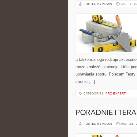
POSTED BY ADMIN
CZE - 1 - 2
a także różnego rodzaju akcesoriów
może znaleźć inspiracje, które 
uprawiania sportu. Polecam Testy i
stronie […]
CATEGORIES:
PRO-EXPERT
PORADNIE I TERA
POSTED BY ADMIN
MAJ - 23 -