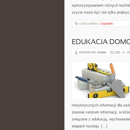
wykorzystywaniem różnych technik 
szycie może być nie tylko praktyc
CATEGORIES:
CIĄGNIKI
EDUKACJA DOMO
POSTED BY ADMIN
CZE - 3 - 2
merytorycznych informacji dla osó
stanowi centrum informacji, w któ
związane z edukacją, wychowanie
etapach rozwoju. […]