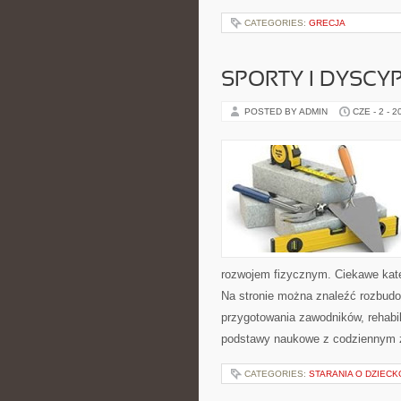
CATEGORIES:
GRECJA
SPORTY I DYSCY
POSTED BY ADMIN
CZE - 2 - 2
rozwojem fizycznym. Ciekawe katego
Na stronie można znaleźć rozbudo
przygotowania zawodników, rehabil
podstawy naukowe z codziennym 
CATEGORIES:
STARANIA O DZIECK