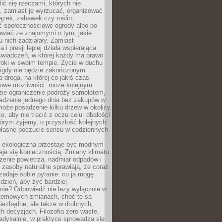
ić się rzeczami, których nie
, zamiast je wyrzucać, organizować
ążek, zabawek czy roślin,
ć społecznościowe ogrody albo po
wiać ze znajomymi o tym, jakie
u nich zadziałały. Zamiast
 i presji lepiej działa wspierająca
wiadczeń, w której każdy ma prawo
roki w swoim tempie. Życie w duchu
nigdy nie będzie zakończonym
o droga, na której co jakiś czas
owe możliwości: może kolejnym
zie ograniczenie podróży samolotem,
dzenie jednego dnia bez zakupów w
może posadzenie kilku drzew w okolicy.
e, aby nie tracić z oczu celu: dbałości
tórym żyjemy, o przyszłość kolejnych
 własne poczucie sensu w codziennych
ekologiczna przestaje być modnym
aje się koniecznością. Zmiany klimatu,
zenie powietrza, nadmiar odpadów i
 zasoby naturalne sprawiają, że coraz
zadaje sobie pytanie: co ja mogę
 dzień, aby żyć bardziej
nie? Odpowiedź nie leży wyłącznie w
stemowych zmianach, choć te są
iezbędne, ale także w drobnych,
h decyzjach. Filozofia zero waste,
adykalnie, w praktyce sprowadza się