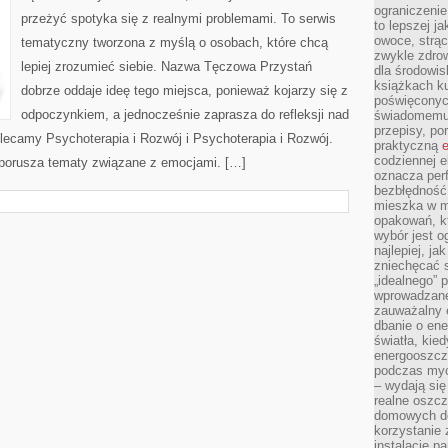
ograniczenie
przeżyć spotyka się z realnymi problemami. To serwis
to lepszej j
owoce, strącz
tematyczny tworzona z myślą o osobach, które chcą
zwykle zdrow
lepiej zrozumieć siebie. Nazwa Tęczowa Przystań
dla środowis
książkach ku
dobrze oddaje ideę tego miejsca, ponieważ kojarzy się z
poświęconych
odpoczynkiem, a jednocześnie zaprasza do refleksji nad
świadomemu 
przepisy, po
olecamy Psychoterapia i Rozwój i Psychoterapia i Rozwój.
praktyczną
e
codziennej e
 porusza tematy związane z emocjami. […]
oznacza perf
bezbłędność
mieszka w m
opakowań, kt
wybór jest o
najlepiej, ja
zniechęcać s
„idealnego” 
wprowadzane
zauważalny e
dbanie o ene
światła, kied
energooszcz
podczas myc
– wydają się
realne oszc
domowych de
korzystanie 
instalację p