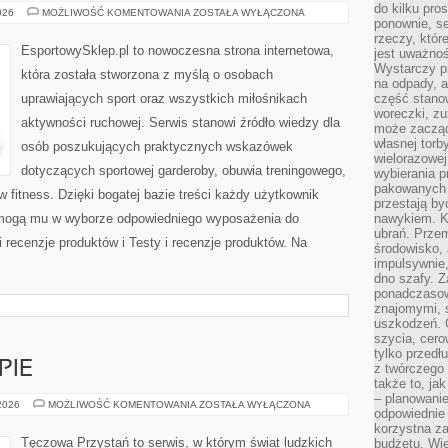
do kilku pro
AKCESORIA
026
MOŻLIWOŚĆ KOMENTOWANIA
ZOSTAŁA WYŁĄCZONA
ponownie, se
I
DODATKI
rzeczy, któr
EsportowySklep.pl to nowoczesna strona internetowa,
jest uważnoś
Wystarczy p
która została stworzona z myślą o osobach
na odpady, a
uprawiających sport oraz wszystkich miłośnikach
część stano
woreczki, zu
aktywności ruchowej. Serwis stanowi źródło wiedzy dla
może zacząć
własnej torb
osób poszukujących praktycznych wskazówek
wielorazowej
dotyczących sportowej garderoby, obuwia treningowego,
wybierania 
pakowanych 
 fitness. Dzięki bogatej bazie treści każdy użytkownik
przestają by
pomogą mu w wyborze odpowiedniego wyposażenia do
nawykiem. K
ubrań. Prze
 recenzje produktów i Testy i recenzje produktów. Na
środowisko,
impulsywnie,
dno szafy. Z
ponadczasow
znajomymi, 
uszkodzeń. 
szycia, cero
tylko przedłu
PIE
z twórczego
także to, ja
– planowanie
PORADNIE
 2026
MOŻLIWOŚĆ KOMENTOWANIA
ZOSTAŁA WYŁĄCZONA
odpowiednie
I
TERAPIE
korzystna za
Tęczowa Przystań to serwis, w którym świat ludzkich
budżetu. Wie