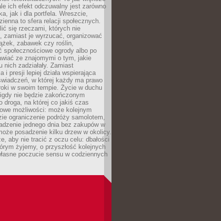
ale ich efekt odczuwalny jest zarówno
a, jak i dla portfela. Wreszcie,
zienna to sfera relacji społecznych.
ić się rzeczami, których nie
, zamiast je wyrzucać, organizować
ążek, zabawek czy roślin,
ć społecznościowe ogrody albo po
wiać ze znajomymi o tym, jakie
u nich zadziałały. Zamiast
 i presji lepiej działa wspierająca
wiadczeń, w której każdy ma prawo
roki w swoim tempie. Życie w duchu
nigdy nie będzie zakończonym
o droga, na której co jakiś czas
owe możliwości: może kolejnym
zie ograniczenie podróży samolotem,
dzenie jednego dnia bez zakupów w
może posadzenie kilku drzew w okolicy.
e, aby nie tracić z oczu celu: dbałości
tórym żyjemy, o przyszłość kolejnych
 własne poczucie sensu w codziennych