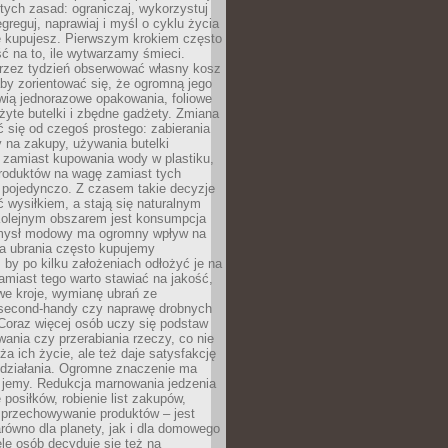
stych zasad: ograniczaj, wykorzystuj
greguj, naprawiaj i myśl o cyklu życia
e kupujesz. Pierwszym krokiem często
ć na to, ile wytwarzamy śmieci.
rzez tydzień obserwować własny kosz
by zorientować się, że ogromną jego
wią jednorazowe opakowania, foliowe
żyte butelki i zbędne gadżety. Zmiana
 się od czegoś prostego: zabierania
y na zakupy, używania butelki
 zamiast kupowania wody w plastiku,
produktów na wagę zamiast tych
pojedynczo. Z czasem takie decyzje
ć wysiłkiem, a stają się naturalnym
olejnym obszarem jest konsumpcja
mysł modowy ma ogromny wpływ na
 a ubrania często kupujemy
 by po kilku założeniach odłożyć je na
amiast tego warto stawiać na jakość,
e kroje, wymianę ubrań ze
second-handy czy naprawę drobnych
Coraz więcej osób uczy się podstaw
wania czy przerabiania rzeczy, co nie
ża ich życie, ale też daje satysfakcję
 działania. Ogromne znaczenie ma
k jemy. Redukcja marnowania jedzenia
 posiłków, robienie list zakupów,
 przechowywanie produktów – jest
równo dla planety, jak i dla domowego
le osób decyduje się też na