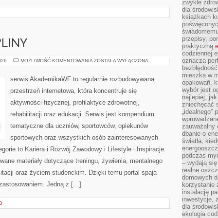
zwykle zdrow
dla środowis
książkach ku
poświęconych
świadomemu 
przepisy, po
PLINY
praktyczną
e
codziennej e
oznacza perf
SPORTY
026
MOŻLIWOŚĆ KOMENTOWANIA
ZOSTAŁA WYŁĄCZONA
I
bezbłędność
DYSCYPLINY
mieszka w m
serwis AkademikaWF to regularnie rozbudowywana
opakowań, kt
wybór jest o
przestrzeń internetowa, która koncentruje się
najlepiej, ja
aktywności fizycznej, profilaktyce zdrowotnej,
zniechęcać s
„idealnego” 
rehabilitacji oraz edukacji. Serwis jest kompendium
wprowadzane
tematyczne dla uczniów, sportowców, opiekunów
zauważalny e
dbanie o ene
sportowych oraz wszystkich osób zainteresowanych
światła, kied
energooszcz
rie to Kariera i Rozwój Zawodowy i Lifestyle i Inspiracje.
podczas myc
wane materiały dotyczące treningu, żywienia, mentalnego
– wydają się
realne oszc
itacji oraz życiem studenckim. Dzięki temu portal spaja
domowych de
zastosowaniem. Jedną z […]
korzystanie 
instalację p
inwestycje, 
O
dla środowisk
ekologia cod