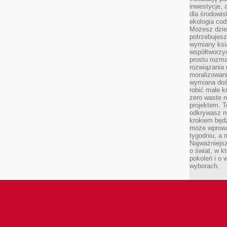
inwestycje, 
dla środowisk
ekologia cod
Możesz dziel
potrzebujesz
wymiany ksi
współtworzy
prostu rozma
rozwiązania 
moralizowania
wymiana doś
robić małe k
zero waste 
projektem. T
odkrywasz n
krokiem będ
może wprowa
tygodniu, a 
Najważniejsz
o świat, w k
pokoleń i o
wyborach.