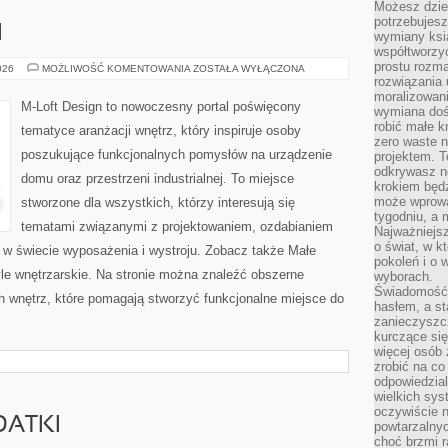
Możesz dziel
potrzebujesz
I
wymiany ksi
współtworzy
prostu rozma
MEBLE
026
MOŻLIWOŚĆ KOMENTOWANIA
ZOSTAŁA WYŁĄCZONA
I
rozwiązania 
DODATKI
moralizowania
M-Loft Design to nowoczesny portal poświęcony
wymiana doś
robić małe k
tematyce aranżacji wnętrz, który inspiruje osoby
zero waste 
poszukujące funkcjonalnych pomysłów na urządzenie
projektem. T
odkrywasz n
domu oraz przestrzeni industrialnej. To miejsce
krokiem będ
może wprowa
stworzone dla wszystkich, którzy interesują się
tygodniu, a 
tematami związanymi z projektowaniem, ozdabianiem
Najważniejsz
o świat, w k
 w świecie wyposażenia i wystroju. Zobacz także Małe
pokoleń i o
tyle wnętrzarskie. Na stronie można znaleźć obszerne
wyborach.
Świadomość 
 wnętrz, które pomagają stworzyć funkcjonalne miejsce do
hasłem, a st
zanieczyszc
kurczące się
więcej osób 
zrobić na co
odpowiedzial
wielkich sy
oczywiście n
DATKI
powtarzalnyc
choć brzmi r