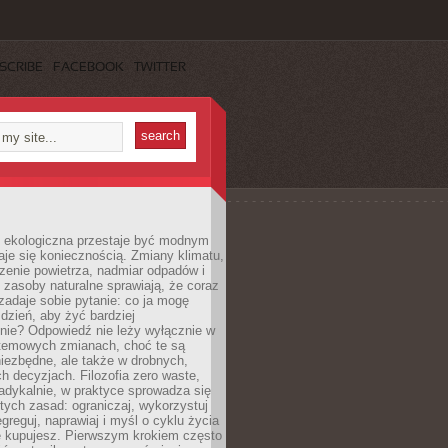
SCRIBE
FACEBOOK
TWITTER
ekologiczna przestaje być modnym
aje się koniecznością. Zmiany klimatu,
zenie powietrza, nadmiar odpadów i
 zasoby naturalne sprawiają, że coraz
zadaje sobie pytanie: co ja mogę
 dzień, aby żyć bardziej
nie? Odpowiedź nie leży wyłącznie w
stemowych zmianach, choć te są
iezbędne, ale także w drobnych,
h decyzjach. Filozofia zero waste,
adykalnie, w praktyce sprowadza się
stych zasad: ograniczaj, wykorzystuj
greguj, naprawiaj i myśl o cyklu życia
e kupujesz. Pierwszym krokiem często