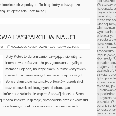
jest uważnoś
Wystarczy p
krawieckich w praktyce. To blog, który pokazuje, że
na odpady, a
zną umiejętnością, lecz także […]
część stano
woreczki, zu
może zacząć
własnej torb
wielorazowej
wybierania 
pakowanych 
WA I WSPARCIE W NAUCE
przestają by
nawykiem. K
EDUKACJA
026
MOŻLIWOŚĆ KOMENTOWANIA
ZOSTAŁA WYŁĄCZONA
ubrań. Prze
DOMOWA
środowisko,
I
impulsywnie,
WSPARCIE
Biały Kotek to dynamicznie rozwijająca się witryna
W
dno szafy. Z
NAUCE
internetowa, która została przygotowana z myślą o
ponadczasow
znajomymi, 
mamach i ojcach, nauczycielach, a także wszystkich
uszkodzeń. 
szycia, cero
osobach zainteresowanych rozwojem najmłodszych.
tylko przedłu
Serwis skupia się na tematyce żłobków, przedszkoli
z twórczego
także to, ja
oraz placówek edukacyjnych, dostarczając
– planowanie
b, które chcą świadomie wspierać rozwój dziecka. Strona
odpowiednie
korzystna za
rej można znaleźć inspiracje, opracowania oraz ciekawostki
budżetu. Wie
ograniczenie
m i codziennym funkcjonowaniem dzieci na różnych
to lepszej j
owoce, strącz