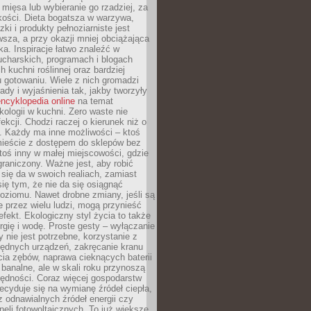
 mięsa lub wybieranie go rzadziej, za
akości. Dieta bogatsza w warzywa,
ki i produkty pełnoziarniste jest
sza, a przy okazji mniej obciążająca
ka. Inspiracje łatwo znaleźć w
charskich, programach i blogach
 kuchni roślinnej oraz bardziej
gotowaniu. Wiele z nich gromadzi
rady i wyjaśnienia tak, jakby tworzyły
ncyklopedia online
na temat
kologii w kuchni. Zero waste nie
ekcji. Chodzi raczej o kierunek niż o
. Każdy ma inne możliwości – ktoś
ieście z dostępem do sklepów bez
oś inny w małej miejscowości, gdzie
graniczony. Ważne jest, aby robić
k się da w swoich realiach, zamiast
ię tym, że nie da się osiągnąć
poziomu. Nawet drobne zmiany, jeśli są
 przez wielu ludzi, mogą przynieść
fekt. Ekologiczny styl życia to także
rgię i wodę. Proste gesty – wyłączanie
y nie jest potrzebne, korzystanie z
ędnych urządzeń, zakręcanie kranu
ia zębów, naprawa cieknących baterii
 banalne, ale w skali roku przynoszą
zędności. Coraz więcej gospodarstw
cyduje się na wymianę źródeł ciepła,
z odnawialnych źródeł energii czy
aneli fotowoltaicznych. To już większe