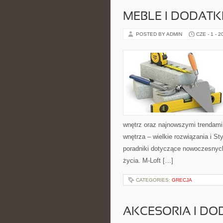
MEBLE I DODATK
POSTED BY ADMIN
CZE - 1 - 2
wnętrz oraz najnowszymi trendami
wnętrza – wielkie rozwiązania i S
poradniki dotyczące nowoczesnych
życia. M-Loft […]
CATEGORIES:
GRECJA
AKCESORIA I DO