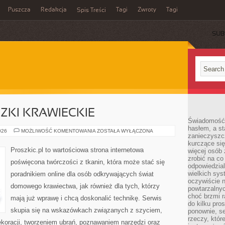
Puszcza
Redakcja
Tagi
Zwroty
Tagi
Spis Treści
SUB
CZKI KRAWIECKIE
Świadomość 
hasłem, a st
TECHNIKI
026
MOŻLIWOŚĆ KOMENTOWANIA
ZOSTAŁA WYŁĄCZONA
zanieczyszc
I
SZTUCZKI
kurczące się
KRAWIECKIE
Proszkic.pl to wartościowa strona internetowa
więcej osób 
zrobić na co
poświęcona twórczości z tkanin, która może stać się
odpowiedzial
wielkich sy
poradnikiem online dla osób odkrywających świat
oczywiście n
domowego krawiectwa, jak również dla tych, którzy
powtarzalnyc
choć brzmi r
mają już wprawę i chcą doskonalić technikę. Serwis
do kilku pro
skupia się na wskazówkach związanych z szyciem,
ponownie, se
rzeczy, któr
oracji, tworzeniem ubrań, poznawaniem narzędzi oraz