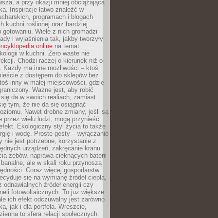
sza, a przy okazji mniej obciążająca
ka. Inspiracje łatwo znaleźć w
charskich, programach i blogach
 kuchni roślinnej oraz bardziej
gotowaniu. Wiele z nich gromadzi
rady i wyjaśnienia tak, jakby tworzyły
ncyklopedia online
na temat
kologii w kuchni. Zero waste nie
ekcji. Chodzi raczej o kierunek niż o
. Każdy ma inne możliwości – ktoś
ieście z dostępem do sklepów bez
oś inny w małej miejscowości, gdzie
graniczony. Ważne jest, aby robić
k się da w swoich realiach, zamiast
ię tym, że nie da się osiągnąć
poziomu. Nawet drobne zmiany, jeśli są
 przez wielu ludzi, mogą przynieść
fekt. Ekologiczny styl życia to także
rgię i wodę. Proste gesty – wyłączanie
y nie jest potrzebne, korzystanie z
ędnych urządzeń, zakręcanie kranu
ia zębów, naprawa cieknących baterii
 banalne, ale w skali roku przynoszą
zędności. Coraz więcej gospodarstw
cyduje się na wymianę źródeł ciepła,
z odnawialnych źródeł energii czy
aneli fotowoltaicznych. To już większe
ale ich efekt odczuwalny jest zarówno
a, jak i dla portfela. Wreszcie,
zienna to sfera relacji społecznych.