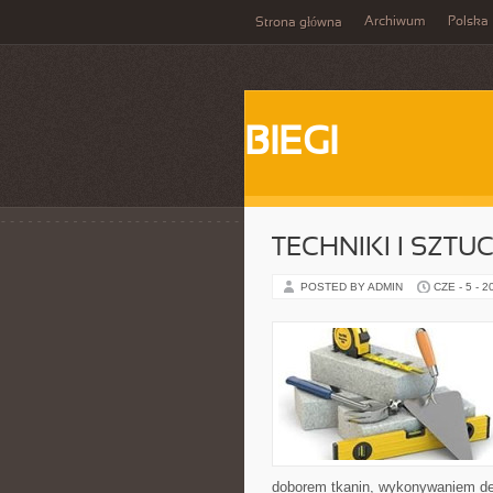
Archiwum
Polska
Strona główna
BIEGI
TECHNIKI I SZTU
POSTED BY ADMIN
CZE - 5 - 2
doborem tkanin, wykonywaniem dek