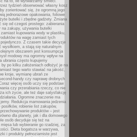
ć na to, ile wytwarzamy śmieci.
rzez tydzień obserwować własny kosz
by zorientować się, że ogromną jego
wią jednorazowe opakowania, foliowe
żyte butelki i zbędne gadżety. Zmiana
 się od czegoś prostego: zabierania
y na zakupy, używania butelki
 zamiast kupowania wody w plastiku,
produktów na wagę zamiast tych
pojedynczo. Z czasem takie decyzje
ć wysiłkiem, a stają się naturalnym
olejnym obszarem jest konsumpcja
mysł modowy ma ogromny wpływ na
 a ubrania często kupujemy
 by po kilku założeniach odłożyć je na
amiast tego warto stawiać na jakość,
e kroje, wymianę ubrań ze
second-handy czy naprawę drobnych
Coraz więcej osób uczy się podstaw
wania czy przerabiania rzeczy, co nie
ża ich życie, ale też daje satysfakcję
 działania. Ogromne znaczenie ma
k jemy. Redukcja marnowania jedzenia
 posiłków, robienie list zakupów,
 przechowywanie produktów – jest
równo dla planety, jak i dla domowego
le osób decyduje się też na
 mięsa lub wybieranie go rzadziej, za
akości. Dieta bogatsza w warzywa,
ki i produkty pełnoziarniste jest