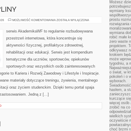
Możesz dziel
potrzebujesz
PLINY
wymiany ksi
współtworzy
prostu rozma
SPORTY
026
MOŻLIWOŚĆ KOMENTOWANIA
ZOSTAŁA WYŁĄCZONA
I
rozwiązania 
DYSCYPLINY
moralizowania
serwis AkademikaWF to regularnie rozbudowywana
wymiana doś
robić małe k
przestrzeń internetowa, która koncentruje się
zero waste 
aktywności fizycznej, profilaktyce zdrowotnej,
projektem. T
odkrywasz n
rehabilitacji oraz edukacji. Serwis jest kompendium
krokiem będ
może wprowa
tematyczne dla uczniów, sportowców, opiekunów
tygodniu, a 
sportowych oraz wszystkich osób zainteresowanych
Najważniejsz
o świat, w k
rie to Kariera i Rozwój Zawodowy i Lifestyle i Inspiracje.
pokoleń i o
wane materiały dotyczące treningu, żywienia, mentalnego
wyborach.
Świadomość 
itacji oraz życiem studenckim. Dzięki temu portal spaja
hasłem, a st
zanieczyszc
zastosowaniem. Jedną z […]
kurczące się
więcej osób 
O
zrobić na co
odpowiedzial
wielkich sy
oczywiście n
I
powtarzalnyc
choć brzmi r