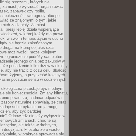
ić się rzeczami, których nie
, zamiast je wyrzucać, organizować
ążek, zabawek czy roślin,
ć społecznościowe ogrody albo po
wiać ze znajomymi o tym, jakie
u nich zadziałały. Zamiast
 i presji lepiej działa wspierająca
wiadczeń, w której każdy ma prawo
roki w swoim tempie. Życie w duchu
nigdy nie będzie zakończonym
o droga, na której co jakiś czas
owe możliwości: może kolejnym
zie ograniczenie podróży samolotem,
dzenie jednego dnia bez zakupów w
może posadzenie kilku drzew w okolicy.
e, aby nie tracić z oczu celu: dbałości
tórym żyjemy, o przyszłość kolejnych
 własne poczucie sensu w codziennych
ekologiczna przestaje być modnym
aje się koniecznością. Zmiany klimatu,
zenie powietrza, nadmiar odpadów i
 zasoby naturalne sprawiają, że coraz
zadaje sobie pytanie: co ja mogę
 dzień, aby żyć bardziej
nie? Odpowiedź nie leży wyłącznie w
stemowych zmianach, choć te są
iezbędne, ale także w drobnych,
h decyzjach. Filozofia zero waste,
adykalnie, w praktyce sprowadza się