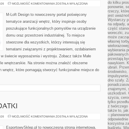
do kilku pro
MEBLE
026
MOŻLIWOŚĆ KOMENTOWANIA
ZOSTAŁA WYŁĄCZONA
ponownie, se
I
DODATKI
rzeczy, któr
M-Loft Design to nowoczesny portal poświęcony
jest uważnoś
Wystarczy p
tematyce aranżacji wnętrz, który inspiruje osoby
na odpady, a
poszukujące funkcjonalnych pomysłów na urządzenie
część stano
woreczki, zu
domu oraz przestrzeni industrialnej. To miejsce
może zacząć
własnej torb
stworzone dla wszystkich, którzy interesują się
wielorazowej
tematami związanymi z projektowaniem, ozdabianiem
wybierania 
pakowanych 
 w świecie wyposażenia i wystroju. Zobacz także Małe
przestają by
tyle wnętrzarskie. Na stronie można znaleźć obszerne
nawykiem. K
ubrań. Prze
 wnętrz, które pomagają stworzyć funkcjonalne miejsce do
środowisko,
impulsywnie,
dno szafy. Z
ponadczasow
znajomymi, 
uszkodzeń. 
szycia, cero
tylko przedłu
DATKI
z twórczego
także to, ja
– planowanie
AKCESORIA
026
MOŻLIWOŚĆ KOMENTOWANIA
ZOSTAŁA WYŁĄCZONA
odpowiednie
I
DODATKI
korzystna za
EsportowySklep.pl to nowoczesna strona internetowa,
budżetu. Wie