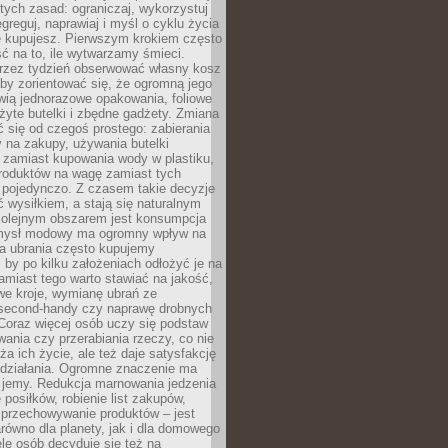
stych zasad: ograniczaj, wykorzystuj
greguj, naprawiaj i myśl o cyklu życia
e kupujesz. Pierwszym krokiem często
ć na to, ile wytwarzamy śmieci.
rzez tydzień obserwować własny kosz
by zorientować się, że ogromną jego
wią jednorazowe opakowania, foliowe
żyte butelki i zbędne gadżety. Zmiana
 się od czegoś prostego: zabierania
y na zakupy, używania butelki
 zamiast kupowania wody w plastiku,
produktów na wagę zamiast tych
pojedynczo. Z czasem takie decyzje
ć wysiłkiem, a stają się naturalnym
olejnym obszarem jest konsumpcja
mysł modowy ma ogromny wpływ na
 a ubrania często kupujemy
 by po kilku założeniach odłożyć je na
amiast tego warto stawiać na jakość,
e kroje, wymianę ubrań ze
second-handy czy naprawę drobnych
Coraz więcej osób uczy się podstaw
wania czy przerabiania rzeczy, co nie
ża ich życie, ale też daje satysfakcję
 działania. Ogromne znaczenie ma
k jemy. Redukcja marnowania jedzenia
 posiłków, robienie list zakupów,
 przechowywanie produktów – jest
równo dla planety, jak i dla domowego
le osób decyduje się też na