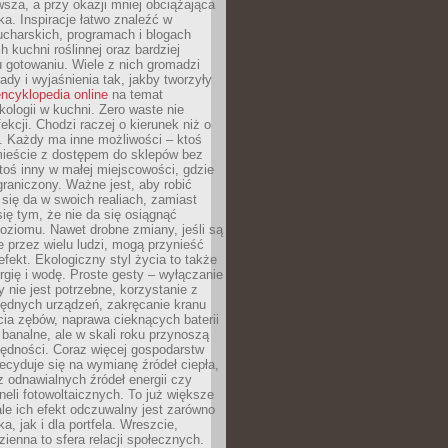
sza, a przy okazji mniej obciążająca
ka. Inspiracje łatwo znaleźć w
charskich, programach i blogach
 kuchni roślinnej oraz bardziej
gotowaniu. Wiele z nich gromadzi
rady i wyjaśnienia tak, jakby tworzyły
ncyklopedia online
na temat
kologii w kuchni. Zero waste nie
ekcji. Chodzi raczej o kierunek niż o
. Każdy ma inne możliwości – ktoś
ieście z dostępem do sklepów bez
oś inny w małej miejscowości, gdzie
graniczony. Ważne jest, aby robić
k się da w swoich realiach, zamiast
ię tym, że nie da się osiągnąć
poziomu. Nawet drobne zmiany, jeśli są
 przez wielu ludzi, mogą przynieść
fekt. Ekologiczny styl życia to także
rgię i wodę. Proste gesty – wyłączanie
y nie jest potrzebne, korzystanie z
ędnych urządzeń, zakręcanie kranu
ia zębów, naprawa cieknących baterii
 banalne, ale w skali roku przynoszą
zędności. Coraz więcej gospodarstw
cyduje się na wymianę źródeł ciepła,
z odnawialnych źródeł energii czy
aneli fotowoltaicznych. To już większe
ale ich efekt odczuwalny jest zarówno
a, jak i dla portfela. Wreszcie,
zienna to sfera relacji społecznych.