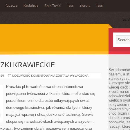
Puszcza
Redakcja
Tagi
Zwroty
Tagi
Spis Treści
SUB
CZKI KRAWIECKIE
Świadomość 
hasłem, a st
TECHNIKI
026
MOŻLIWOŚĆ KOMENTOWANIA
ZOSTAŁA WYŁĄCZONA
zanieczyszc
I
SZTUCZKI
kurczące się
KRAWIECKIE
Proszkic.pl to wartościowa strona internetowa
więcej osób 
zrobić na co
poświęcona twórczości z tkanin, która może stać się
odpowiedzial
wielkich sy
poradnikiem online dla osób odkrywających świat
oczywiście n
domowego krawiectwa, jak również dla tych, którzy
powtarzalnyc
choć brzmi r
mają już wprawę i chcą doskonalić technikę. Serwis
do kilku pro
skupia się na wskazówkach związanych z szyciem,
ponownie, se
rzeczy, któr
oracji, tworzeniem ubrań, poznawaniem narzędzi oraz