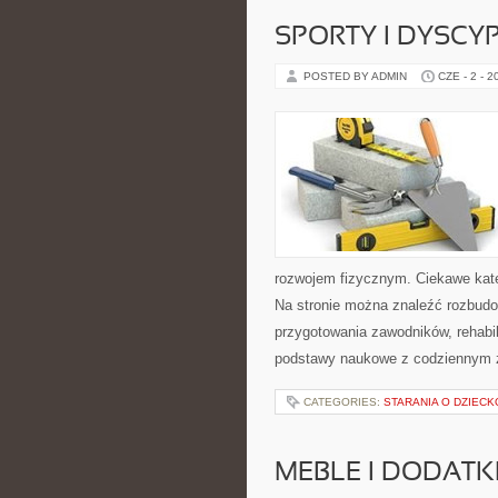
SPORTY I DYSCY
POSTED BY ADMIN
CZE - 2 - 2
rozwojem fizycznym. Ciekawe katego
Na stronie można znaleźć rozbudo
przygotowania zawodników, rehabil
podstawy naukowe z codziennym 
CATEGORIES:
STARANIA O DZIECK
MEBLE I DODATK