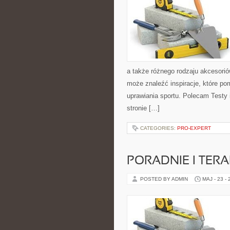
a także różnego rodzaju akcesoriów
może znaleźć inspiracje, które 
uprawiania sportu. Polecam Testy i
stronie […]
CATEGORIES:
PRO-EXPERT
PORADNIE I TERA
POSTED BY ADMIN
MAJ - 23 -