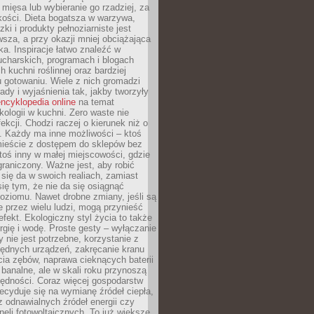
 mięsa lub wybieranie go rzadziej, za
akości. Dieta bogatsza w warzywa,
ki i produkty pełnoziarniste jest
sza, a przy okazji mniej obciążająca
ka. Inspiracje łatwo znaleźć w
charskich, programach i blogach
 kuchni roślinnej oraz bardziej
gotowaniu. Wiele z nich gromadzi
rady i wyjaśnienia tak, jakby tworzyły
ncyklopedia online
na temat
kologii w kuchni. Zero waste nie
ekcji. Chodzi raczej o kierunek niż o
. Każdy ma inne możliwości – ktoś
ieście z dostępem do sklepów bez
oś inny w małej miejscowości, gdzie
graniczony. Ważne jest, aby robić
k się da w swoich realiach, zamiast
ię tym, że nie da się osiągnąć
poziomu. Nawet drobne zmiany, jeśli są
 przez wielu ludzi, mogą przynieść
fekt. Ekologiczny styl życia to także
rgię i wodę. Proste gesty – wyłączanie
y nie jest potrzebne, korzystanie z
ędnych urządzeń, zakręcanie kranu
ia zębów, naprawa cieknących baterii
 banalne, ale w skali roku przynoszą
zędności. Coraz więcej gospodarstw
cyduje się na wymianę źródeł ciepła,
z odnawialnych źródeł energii czy
aneli fotowoltaicznych. To już większe