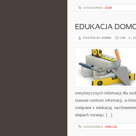
CATEGORIES:
DOM
EDUKACJA DOMO
POSTED BY ADMIN
CZE - 3 - 2
merytorycznych informacji dla osó
stanowi centrum informacji, w któ
związane z edukacją, wychowanie
etapach rozwoju. […]
CATEGORIES:
GRECJA