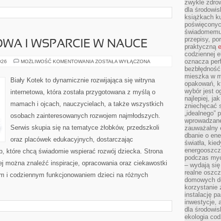
zwykle zdrow
dla środowis
książkach ku
poświęconych
świadomemu 
przepisy, po
WA I WSPARCIE W NAUCE
praktyczną
e
codziennej e
oznacza perf
EDUKACJA
026
MOŻLIWOŚĆ KOMENTOWANIA
ZOSTAŁA WYŁĄCZONA
DOMOWA
bezbłędność
I
mieszka w m
WSPARCIE
Biały Kotek to dynamicznie rozwijająca się witryna
W
opakowań, kt
NAUCE
wybór jest o
internetowa, która została przygotowana z myślą o
najlepiej, ja
mamach i ojcach, nauczycielach, a także wszystkich
zniechęcać s
„idealnego” 
osobach zainteresowanych rozwojem najmłodszych.
wprowadzane
Serwis skupia się na tematyce żłobków, przedszkoli
zauważalny e
dbanie o ene
oraz placówek edukacyjnych, dostarczając
światła, kied
energooszcz
b, które chcą świadomie wspierać rozwój dziecka. Strona
podczas myc
rej można znaleźć inspiracje, opracowania oraz ciekawostki
– wydają się
realne oszc
m i codziennym funkcjonowaniem dzieci na różnych
domowych de
korzystanie 
instalację p
inwestycje, 
dla środowisk
ekologia cod