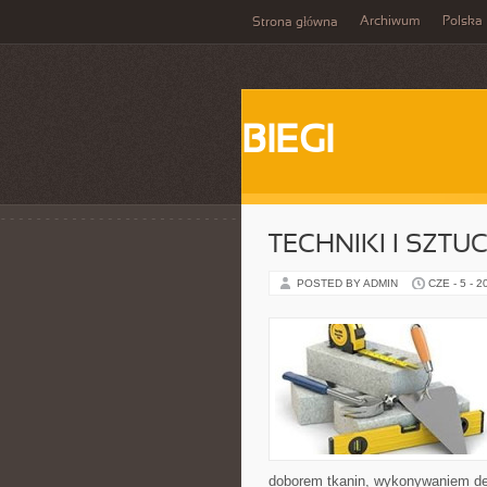
Archiwum
Polska
Strona główna
BIEGI
TECHNIKI I SZTU
POSTED BY ADMIN
CZE - 5 - 2
doborem tkanin, wykonywaniem dek