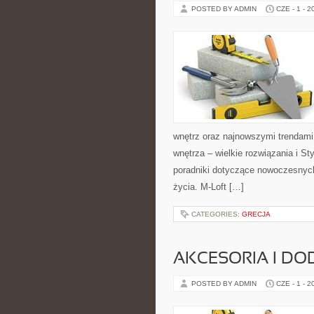
POSTED BY ADMIN
CZE - 1 - 2
wnętrz oraz najnowszymi trendami
wnętrza – wielkie rozwiązania i S
poradniki dotyczące nowoczesnych
życia. M-Loft […]
CATEGORIES:
GRECJA
AKCESORIA I DO
POSTED BY ADMIN
CZE - 1 - 2