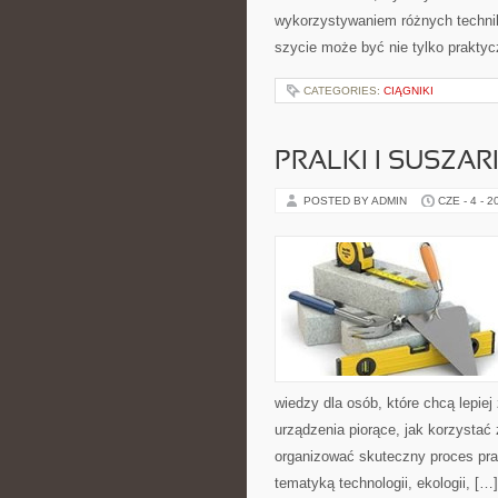
wykorzystywaniem różnych technik 
szycie może być nie tylko praktyc
CATEGORIES:
CIĄGNIKI
PRALKI I SUSZAR
POSTED BY ADMIN
CZE - 4 - 2
wiedzy dla osób, które chcą lepiej
urządzenia piorące, jak korzystać 
organizować skuteczny proces pran
tematyką technologii, ekologii, […]