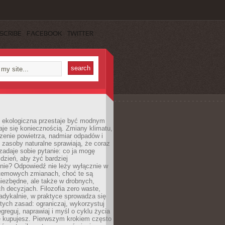
SCRIBE
FACEBOOK
TWITTER
ekologiczna przestaje być modnym
aje się koniecznością. Zmiany klimatu,
zenie powietrza, nadmiar odpadów i
 zasoby naturalne sprawiają, że coraz
zadaje sobie pytanie: co ja mogę
 dzień, aby żyć bardziej
nie? Odpowiedź nie leży wyłącznie w
stemowych zmianach, choć te są
iezbędne, ale także w drobnych,
h decyzjach. Filozofia zero waste,
adykalnie, w praktyce sprowadza się
stych zasad: ograniczaj, wykorzystuj
greguj, naprawiaj i myśl o cyklu życia
e kupujesz. Pierwszym krokiem często