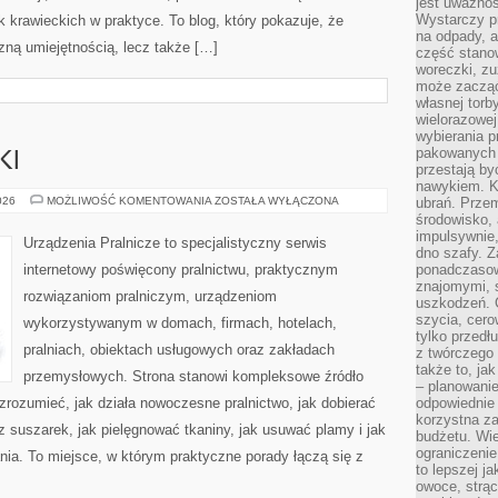
jest uważnoś
Wystarczy p
krawieckich w praktyce. To blog, który pokazuje, że
na odpady, a
zną umiejętnością, lecz także […]
część stano
woreczki, zu
może zacząć
własnej torb
wielorazowej
wybierania 
pakowanych 
KI
przestają by
nawykiem. K
PRALKI
026
MOŻLIWOŚĆ KOMENTOWANIA
ZOSTAŁA WYŁĄCZONA
ubrań. Prze
I
środowisko,
SUSZARKI
impulsywnie,
Urządzenia Pralnicze to specjalistyczny serwis
dno szafy. Z
internetowy poświęcony pralnictwu, praktycznym
ponadczasow
znajomymi, 
rozwiązaniom pralniczym, urządzeniom
uszkodzeń. 
szycia, cero
wykorzystywanym w domach, firmach, hotelach,
tylko przedłu
pralniach, obiektach usługowych oraz zakładach
z twórczego
także to, ja
przemysłowych. Strona stanowi kompleksowe źródło
– planowanie
 zrozumieć, jak działa nowoczesne pralnictwo, jak dobierać
odpowiednie
korzystna za
z suszarek, jak pielęgnować tkaniny, jak usuwać plamy i jak
budżetu. Wie
ograniczenie
ia. To miejsce, w którym praktyczne porady łączą się z
to lepszej j
owoce, strącz