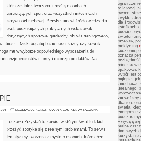
ograniczenie
która została stworzona z myślą o osobach
to lepszej j
owoce, strącz
uprawiających sport oraz wszystkich miłośnikach
zwykle zdrow
aktywności ruchowej. Serwis stanowi źródło wiedzy dla
dla środowis
książkach ku
osób poszukujących praktycznych wskazówek
poświęconych
dotyczących sportowej garderoby, obuwia treningowego,
świadomemu 
przepisy, po
 fitness. Dzięki bogatej bazie treści każdy użytkownik
praktyczną
e
codziennej e
pomogą mu w wyborze odpowiedniego wyposażenia do
oznacza perf
 recenzje produktów i Testy i recenzje produktów. Na
bezbłędność
mieszka w m
opakowań, kt
wybór jest o
najlepiej, ja
zniechęcać s
„idealnego” 
wprowadzane
PIE
zauważalny e
dbanie o ene
światła, kied
PORADNIE
 2026
MOŻLIWOŚĆ KOMENTOWANIA
ZOSTAŁA WYŁĄCZONA
energooszcz
I
podczas myc
TERAPIE
– wydają się
Tęczowa Przystań to serwis, w którym świat ludzkich
realne oszc
przeżyć spotyka się z realnymi problemami. To serwis
domowych de
korzystanie 
tematyczny tworzona z myślą o osobach, które chcą
instalację p