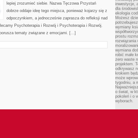
lepiej zrozumieć siebie. Nazwa Tęczowa Przystań
inwestycje, 
dla środowisk
dobrze oddaje ideę tego miejsca, ponieważ kojarzy się z
ekologia cod
Możesz dziel
odpoczynkiem, a jednocześnie zaprasza do refleksji nad
potrzebujesz
olecamy Psychoterapia i Rozwój i Psychoterapia i Rozwój.
wymiany ksi
współtworzy
 porusza tematy związane z emocjami. […]
prostu rozma
rozwiązania 
moralizowania
wymiana doś
robić małe k
zero waste 
projektem. T
odkrywasz n
krokiem będ
może wprowa
tygodniu, a 
Najważniejsz
o świat, w k
pokoleń i o
wyborach.