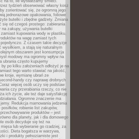
ć na to, ile wytwarzamy śmieci.
rzez tydzień obserwować własny kosz
by zorientować się, że ogromną jego
wią jednorazowe opakowania, foliowe
żyte butelki i zbędne gadżety. Zmiana
 się od czegoś prostego: zabierania
y na zakupy, używania butelki
 zamiast kupowania wody w plastiku,
produktów na wagę zamiast tych
pojedynczo. Z czasem takie decyzje
ć wysiłkiem, a stają się naturalnym
olejnym obszarem jest konsumpcja
mysł modowy ma ogromny wpływ na
 a ubrania często kupujemy
 by po kilku założeniach odłożyć je na
amiast tego warto stawiać na jakość,
e kroje, wymianę ubrań ze
second-handy czy naprawę drobnych
Coraz więcej osób uczy się podstaw
wania czy przerabiania rzeczy, co nie
ża ich życie, ale też daje satysfakcję
 działania. Ogromne znaczenie ma
k jemy. Redukcja marnowania jedzenia
 posiłków, robienie list zakupów,
 przechowywanie produktów – jest
równo dla planety, jak i dla domowego
le osób decyduje się też na
 mięsa lub wybieranie go rzadziej, za
akości. Dieta bogatsza w warzywa,
ki i produkty pełnoziarniste jest