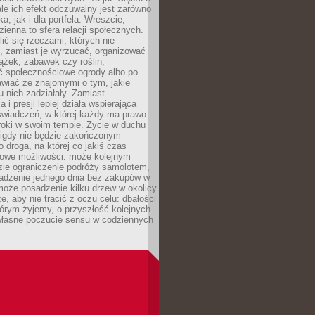
ale ich efekt odczuwalny jest zarówno
a, jak i dla portfela. Wreszcie,
zienna to sfera relacji społecznych.
ić się rzeczami, których nie
, zamiast je wyrzucać, organizować
ążek, zabawek czy roślin,
ć społecznościowe ogrody albo po
wiać ze znajomymi o tym, jakie
u nich zadziałały. Zamiast
 i presji lepiej działa wspierająca
wiadczeń, w której każdy ma prawo
roki w swoim tempie. Życie w duchu
nigdy nie będzie zakończonym
o droga, na której co jakiś czas
owe możliwości: może kolejnym
zie ograniczenie podróży samolotem,
dzenie jednego dnia bez zakupów w
może posadzenie kilku drzew w okolicy.
e, aby nie tracić z oczu celu: dbałości
tórym żyjemy, o przyszłość kolejnych
 własne poczucie sensu w codziennych