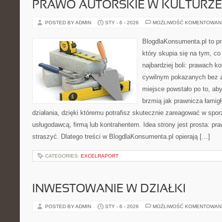
PRAWO AUTORSKIE W KULTURZE 
POSTED BY ADMIN
STY - 6 - 2026
MOŻLIWOŚĆ KOMENTOWAN
BlogdlaKonsumenta.pl to pr
który skupia się na tym, c
najbardziej boli: prawach 
cywilnym pokazanych bez z
miejsce powstało po to, aby
brzmią jak prawnicza łami
działania, dzięki któremu potrafisz skutecznie zareagować w spo
usługodawcą, firmą lub kontrahentem. Idea strony jest prosta: p
straszyć. Dlatego treści w BlogdlaKonsumenta.pl opierają […]
CATEGORIES:
EXCELRAPORT
INWESTOWANIE W DZIAŁKI
POSTED BY ADMIN
STY - 6 - 2026
MOŻLIWOŚĆ KOMENTOWAN