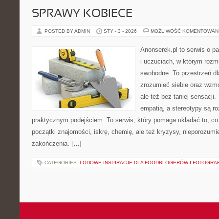
SPRAWY KOBIECE
POSTED BY ADMIN
STY - 3 - 2026
MOŻLIWOŚĆ KOMENTOWAN
Anonserek.pl to serwis o p
i uczuciach, w którym rozm
swobodne. To przestrzeń dl
zrozumieć siebie oraz wzm
ale też bez taniej sensacji.
empatią, a stereotypy są r
praktycznym podejściem. To serwis, który pomaga układać to, co
początki znajomości, iskrę, chemię, ale też kryzysy, nieporozumie
zakończenia. […]
CATEGORIES:
LODOWE INSPIRACJE DLA FOODBLOGERÓW I FOTOGRA