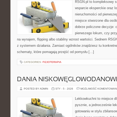
RSGN.pl to kompleksowy se
wsparcie eksperckie oraz l
nieruchomości od pierwszego
miejsce stworzone dla osó
dobrze policzone decyzje: c
pierwszego lokum, czy przy
na wynajem, flipping albo stabilny wzrost wartości. Sednem RSGN
z systemem działania. Zamiast ogólników znajdziesz tu konkretne 
schematy, które pomagają przejść od pomysłu […]
CATEGORIES:
FIZJOTERAPIA
DANIA NISKOWĘGLOWODANOW
POSTED BY ADMIN
STY - 5 - 2026
MOŻLIWOŚĆ KOMENTOWAN
Lekkowkuchni to miejsce dl
pysznie, a jednocześnie lek
gotowaniu w stylu zbilans