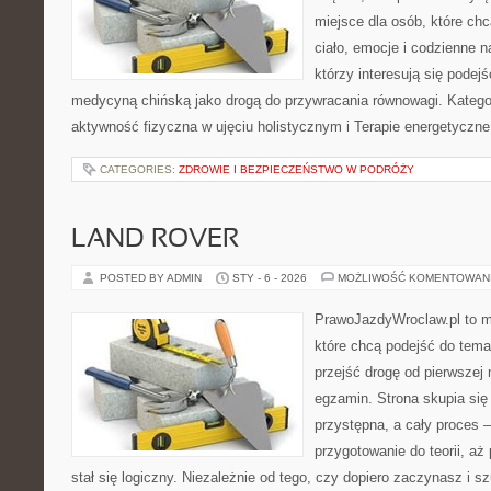
miejsce dla osób, które chc
ciało, emocje i codzienne n
którzy interesują się pode
medycyną chińską jako drogą do przywracania równowagi. Kategori
aktywność fizyczna w ujęciu holistycznym i Terapie energetyczne
CATEGORIES:
ZDROWIE I BEZPIECZEŃSTWO W PODRÓŻY
LAND ROVER
POSTED BY ADMIN
STY - 6 - 2026
MOŻLIWOŚĆ KOMENTOWAN
PrawoJazdyWroclaw.pl to m
które chcą podejść do tema
przejść drogę od pierwszej 
egzamin. Strona skupia się
przystępna, a cały proces 
przygotowanie do teorii, a
stał się logiczny. Niezależnie od tego, czy dopiero zaczynasz i s