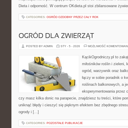
Dieta i odporność. W centrum OKdieta.pl stoi zbilansowane żywie
CATEGORIES:
OGRÓD OZDOBNY PRZEZ CAŁY ROK
OGRÓD DLA ZWIERZĄT
POSTED BY ADMIN
STY - 5 - 2026
MOŻLIWOŚĆ KOMENTOWAN
KącikOgrodniczy.pl to zaką
miłośników roślin i zieleni
ogród, warzywnik oraz balk
łączy w sobie poradnik o k
roślinach balkonowych, a je
eksperymentowania przez ca
czy masz kilka donic na parapecie, znajdziesz tu treści, które p
uniknąć błędy i cieszyć się pięknym efektem bez zbędnego stre
ogrody i […]
CATEGORIES:
POZOSTAŁE PUBLIKACJE