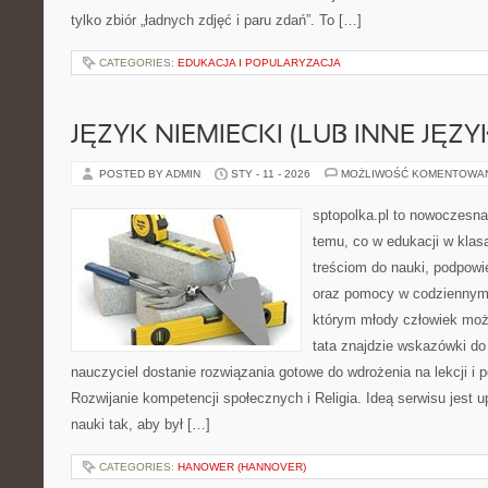
tylko zbiór „ładnych zdjęć i paru zdań”. To […]
CATEGORIES:
EDUKACJA I POPULARYZACJA
JĘZYK NIEMIECKI (LUB INNE JĘZY
POSTED BY ADMIN
STY - 11 - 2026
MOŻLIWOŚĆ KOMENTOWA
sptopolka.pl to nowoczesn
temu, co w edukacji w klas
treściom do nauki, podpowi
oraz pomocy w codziennym 
którym młody człowiek moż
tata znajdzie wskazówki do
nauczyciel dostanie rozwiązania gotowe do wdrożenia na lekcji i 
Rozwijanie kompetencji społecznych i Religia. Ideą serwisu jest
nauki tak, aby był […]
CATEGORIES:
HANOWER (HANNOVER)