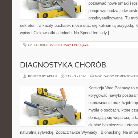
poznawać nowe smaki i roz
porcje wychodzą jedwabiste
przekrystalizowane. Tu mróz
sekretem, a każdy pucharek może stać się kulinarnią przygodą. K
wpisy i Ciekawostki o lodach. Na Speed-Ice lody […]
CATEGORIES:
BALUSTRADY I PORĘCZE
DIAGNOSTYKA CHORÓB
POSTED BY ADMIN
STY - 3 - 2026
MOŻLIWOŚĆ KOMENTOWAN
Korekcja Wad Postawy to rz
korygować nawyki postural
usprawnianie oraz fizjotera
myślą o osobach, które czuj
domagają się wsparcia, a t
działać bezpiecznie i etap
naturalną sylwetkę. Zobacz także Wywiady i Biohacking. Na stro