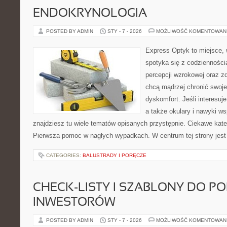
ENDOKRYNOLOGIA
POSTED BY ADMIN
STY - 7 - 2026
MOŻLIWOŚĆ KOMENTOWAN
Express Optyk to miejsce, 
spotyka się z codzienności
percepcji wzrokowej oraz zd
chcą mądrzej chronić swoje
dyskomfort. Jeśli interesuj
a także okulary i nawyki ws
znajdziesz tu wiele tematów opisanych przystępnie. Ciekawe kate
Pierwsza pomoc w nagłych wypadkach. W centrum tej strony jest c
CATEGORIES:
BALUSTRADY I PORĘCZE
CHECK-LISTY I SZABLONY DO P
INWESTORÓW
POSTED BY ADMIN
STY - 7 - 2026
MOŻLIWOŚĆ KOMENTOWAN