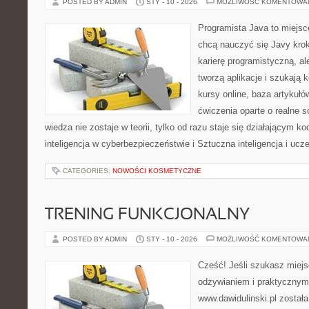
POSTED BY ADMIN
STY - 10 - 2026
MOŻLIWOŚĆ KOMENTOWA
Programista Java to miejsc
chcą nauczyć się Javy krok
karierę programistyczną, ale
tworzą aplikacje i szukają 
kursy online, baza artykuł
ćwiczenia oparte o realne s
wiedza nie zostaje w teorii, tylko od razu staje się działającym
inteligencja w cyberbezpieczeństwie i Sztuczna inteligencja i u
CATEGORIES:
NOWOŚCI KOSMETYCZNE
TRENING FUNKCJONALNY
POSTED BY ADMIN
STY - 10 - 2026
MOŻLIWOŚĆ KOMENTOWA
Cześć! Jeśli szukasz miejsc
odżywianiem i praktycznym
www.dawidulinski.pl został