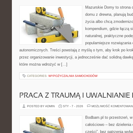
Mazurskie Domy to strona d
domu z drewna, planują bu
życia albo chcą zmodernizow
kompendium, gdzie łączą si
naturalnej, praktyczne pode
popularniejsze rozwiązania
autonomicznych. Treści powstają z myślą o tym, aby krok po kro
przez organizowanie inwestycji, a jednocześnie dać solidną dawkę 
które można wdrożyć w […]
CATEGORIES:
WYPOŻYCZALNIA SAMOCHODÓW
PRACA Z TRAUMĄ I UWALNIANIE 
POSTED BY ADMIN
STY - 7 - 2026
MOŻLIWOŚĆ KOMENTOWAN
Bodbam.pl to przestrzeń, w 
całościowo – bez dzielenia 
części”, bez patrzenia wyłą