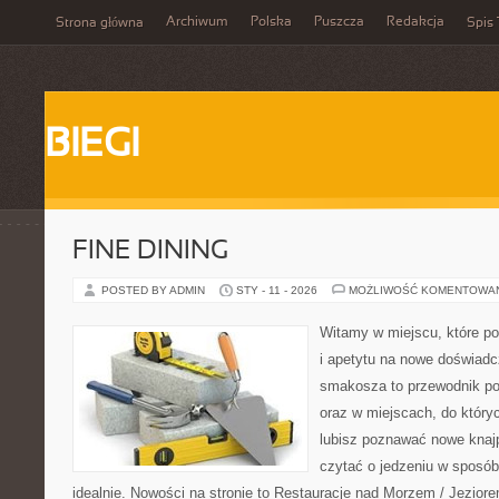
Archiwum
Polska
Puszcza
Redakcja
Strona główna
Spis 
BIEGI
FINE DINING
POSTED BY ADMIN
STY - 11 - 2026
MOŻLIWOŚĆ KOMENTOWA
Witamy w miejscu, które po
i apetytu na nowe doświadc
smakosza to przewodnik po
oraz w miejscach, do któryc
lubisz poznawać nowe knajp
czytać o jedzeniu w sposób 
idealnie. Nowości na stronie to Restauracje nad Morzem / Jeziorem