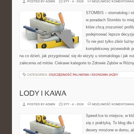
POSTED BY ADMIN
STY - 4 - 2026
MOŻLIWOŚĆ KOMENTOWAN
STOMBIS – stomatolog i st
w poradach Stombis to miej
które chcą zrozumieć profil
podejmować lepsze decyzje
To nie jest tylko zbiór luź
kompleksowy przewodnik po
na co dzień, jak przygotować się do wizyty u stomatologa i jak r
zalecenia od mitów. Ciekawe kategorie to Zdrowie Zębów w Różn
CATEGORIES:
OSZCZĘDNOŚĆ PALIWOWA I EKONOMIA JAZDY
LODY I KAWA
POSTED BY ADMIN
STY - 4 - 2026
MOŻLIWOŚĆ KOMENTOWAN
Speed-Ice to miejsce, w kt
się z praktyką. To blog dla
desery mrożone w domu, ale 