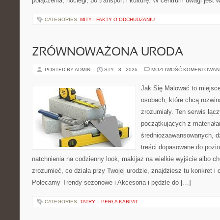
połączenia, noclegi, po transport i kulturę. W centrum uwagi jest 
CATEGORIES:
MITY I FAKTY O ODCHUDZANIU
ZRÓWNOWAŻONA URODA
POSTED BY ADMIN
STY - 8 - 2026
MOŻLIWOŚĆ KOMENTOWAN
Jak Się Malować to miejsc
osobach, które chcą rozwi
zrozumiały. Ten serwis łąc
początkujących z materiała
średniozaawansowanych, dz
treści dopasowane do pozi
natchnienia na codzienny look, makijaż na wielkie wyjście albo ch
zrozumieć, co działa przy Twojej urodzie, znajdziesz tu konkret i c
Polecamy Trendy sezonowe i Akcesoria i pędzle do […]
CATEGORIES:
TATRY – PERŁA KARPAT