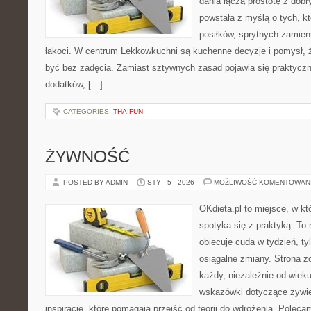
dania łączą prostotę z dob
powstała z myślą o tych, k
posiłków, sprytnych zamien
łakoci. W centrum Lekkowkuchni są kuchenne decyzje i pomysł, 
być bez zadęcia. Zamiast sztywnych zasad pojawia się praktyczn
dodatków, […]
CATEGORIES:
THAIFUN
ŻYWNOŚĆ
POSTED BY ADMIN
STY - 5 - 2026
MOŻLIWOŚĆ KOMENTOWAN
OKdieta.pl to miejsce, w 
spotyka się z praktyką. To n
obiecuje cuda w tydzień, ty
osiągalne zmiany. Strona z
każdy, niezależnie od wiek
wskazówki dotyczące żywien
inspiracje, które pomagają przejść od teorii do wdrożenia. Poleca