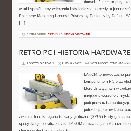
danych. Jej cel to przyspi
w taki sposób, aby wdrożenia były logiczne na błędy, a jednocześ
Polecamy Marketing i zgody i Privacy by Design & by Default. W
[…]
CATEGORIES:
ARTYKUŁY SPONSOROWANE
RETRO PC I HISTORIA HARDWARE
POSTED BY ADMIN
LUT - 6 - 2026
MOŻLIWOŚĆ KOMENTOWAN
LAKOM to nowoczesna prze
komponentom PC oraz obsłu
które działają nam w codzi
miejsce stworzone z myślą 
podejmować trafne decyzje,
potrzebują sprawdzonej por
zwalnia. Inne kategorie to Karty graficzne (GPU) i Karty graficzn
specyfikacje potrafią zmylić, LAKOM stawia na jasność i rzeteln
sloganów dostajesz sedno: testy, […]