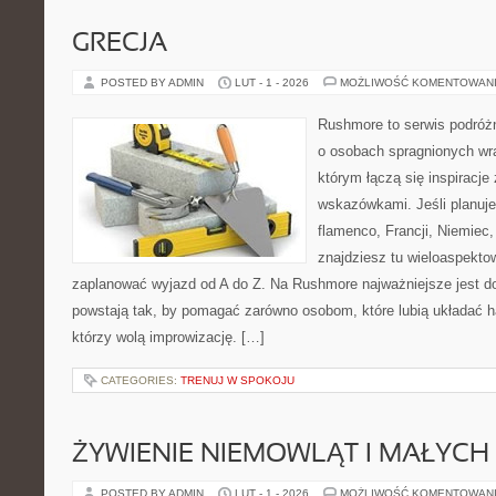
GRECJA
POSTED BY ADMIN
LUT - 1 - 2026
MOŻLIWOŚĆ KOMENTOWAN
Rushmore to serwis podróżn
o osobach spragnionych wra
którym łączą się inspiracje
wskazówkami. Jeśli planuje
flamenco, Francji, Niemiec,
znajdziesz tu wieloaspektow
zaplanować wyjazd od A do Z. Na Rushmore najważniejsze jest d
powstają tak, by pomagać zarówno osobom, które lubią układać h
którzy wolą improwizację. […]
CATEGORIES:
TRENUJ W SPOKOJU
ŻYWIENIE NIEMOWLĄT I MAŁYCH 
POSTED BY ADMIN
LUT - 1 - 2026
MOŻLIWOŚĆ KOMENTOWAN