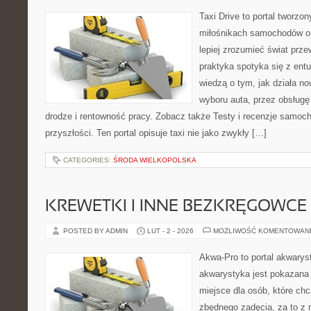
Taxi Drive to portal tworzo
miłośnikach samochodów or
lepiej zrozumieć świat prz
praktyka spotyka się z ent
wiedzą o tym, jak działa n
wyboru auta, przez obsługę 
drodze i rentowność pracy. Zobacz także Testy i recenzje samoc
przyszłości. Ten portal opisuje taxi nie jako zwykły […]
CATEGORIES:
ŚRODA WIELKOPOLSKA
KREWETKI I INNE BEZKRĘGOWCE
POSTED BY ADMIN
LUT - 2 - 2026
MOŻLIWOŚĆ KOMENTOWAN
Akwa-Pro to portal akwarys
akwarystyka jest pokazana 
miejsce dla osób, które ch
zbędnego zadęcia, za to z 