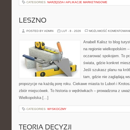
CATEGORIES:
NARZĘDZIA I APLIKACJE MARKETINGOWE
LESZNO
POSTED BY ADMIN
LUT - 8 - 2026
MOŻLIWOŚĆ KOMENTOWAN
Anabell Kalisz to blog tur
na regionie wielkopolskim – 
oczarować spokojem. To pr
świata, gdzie konkret mies
Jeśli szukasz planu na kró
tam, gdzie nie zaglądają ws
propozycje na każdą porę roku. Ciekawe miasta to Luboń i Krotosz
zbiór miejscówek. To historia o wędrówkach – prowadzona z uważ
Wielkopolska […]
CATEGORIES:
WYSKOCZMY
TEORIA DECYZJI