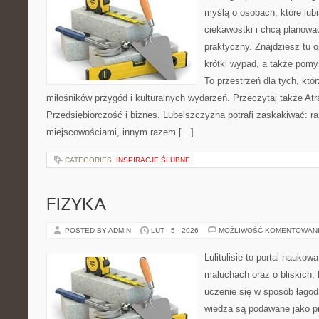
myślą o osobach, które lub
ciekawostki i chcą planow
praktyczny. Znajdziesz tu o
krótki wypad, a także pomy
To przestrzeń dla tych, któr
miłośników przygód i kulturalnych wydarzeń. Przeczytaj także Atr
Przedsiębiorczość i biznes. Lubelszczyzna potrafi zaskakiwać: ra
miejscowościami, innym razem […]
CATEGORIES:
INSPIRACJE ŚLUBNE
FIZYKA
POSTED BY ADMIN
LUT - 5 - 2026
MOŻLIWOŚĆ KOMENTOWAN
Lulitulisie to portal nauko
maluchach oraz o bliskich,
uczenie się w sposób łagod
wiedza są podawane jako p