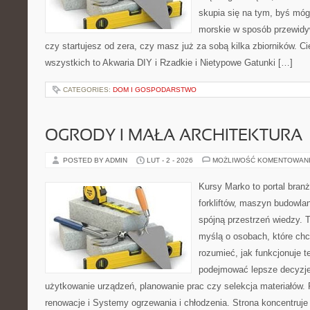
skupia się na tym, byś mó
morskie w sposób przewidyw
czy startujesz od zera, czy masz już za sobą kilka zbiorników. C
wszystkich to Akwaria DIY i Rzadkie i Nietypowe Gatunki […]
CATEGORIES:
DOM I GOSPODARSTWO
OGRODY I MAŁA ARCHITEKTURA
POSTED BY ADMIN
LUT - 2 - 2026
MOŻLIWOŚĆ KOMENTOWAN
Kursy Marko to portal branż
forkliftów, maszyn budowla
spójną przestrzeń wiedzy. 
myślą o osobach, które chc
rozumieć, jak funkcjonuje te
podejmować lepsze decyzje
użytkowanie urządzeń, planowanie prac czy selekcja materiałów
renowacje i Systemy ogrzewania i chłodzenia. Strona koncentruje