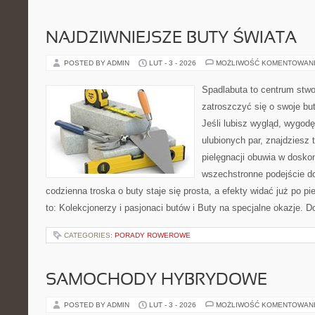
NAJDZIWNIEJSZE BUTY ŚWIATA
POSTED BY ADMIN
LUT - 3 - 2026
MOŻLIWOŚĆ KOMENTOWAN
Spadlabuta to centrum stwo
zatroszczyć się o swoje bu
Jeśli lubisz wygląd, wygod
ulubionych par, znajdziesz
pielęgnacji obuwia w dosko
wszechstronne podejście do
codzienna troska o buty staje się prosta, a efekty widać już po p
to: Kolekcjonerzy i pasjonaci butów i Buty na specjalne okazje. Do
CATEGORIES:
PORADY ROWEROWE
SAMOCHODY HYBRYDOWE
POSTED BY ADMIN
LUT - 3 - 2026
MOŻLIWOŚĆ KOMENTOWAN