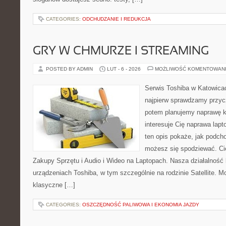
CATEGORIES:
ODCHUDZANIE I REDUKCJA
GRY W CHMURZE I STREAMING
POSTED BY ADMIN
LUT - 6 - 2026
MOŻLIWOŚĆ KOMENTOWAN
Serwis Toshiba w Katowicac
najpierw sprawdzamy przyc
potem planujemy naprawę kr
interesuje Cię naprawa lap
ten opis pokaże, jak podch
możesz się spodziewać. Cie
Zakupy Sprzętu i Audio i Wideo na Laptopach. Nasza działalność 
urządzeniach Toshiba, w tym szczególnie na rodzinie Satellite. M
klasyczne […]
CATEGORIES:
OSZCZĘDNOŚĆ PALIWOWA I EKONOMIA JAZDY