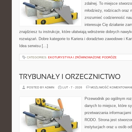
zdalnej. To miejsce stworzo
młodzieży, rodzicach oraz 
zrozumieć codzienność nauki
interesuje Cię działanie za
znajdziesz tu instrukcje, które ułatwiają wdrożenie dobrych naw
rozwiązań. Dobre kategorie to Kariera i doradztwo zawodowe i Ka
Idea serwisu […]
CATEGORIES:
EKOTURYSTYKA I ZRÓWNOWAŻONE PODRÓŻE
TRYBUNAŁY I ORZECZNICTWO
POSTED BY ADMIN
LUT - 7 - 2026
MOŻLIWOŚĆ KOMENTOWAN
Przewodnik po ogólnym roz
danych to miejsce, które s
przetwarzania informacjami
RODO. Strona jest stworzo
instytucjach oraz u osób o