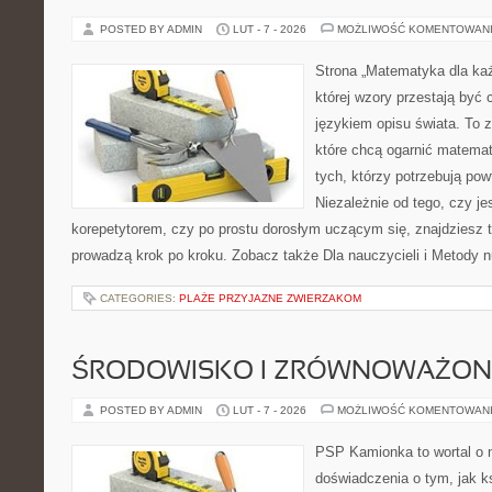
POSTED BY ADMIN
LUT - 7 - 2026
MOŻLIWOŚĆ KOMENTOWAN
Strona „Matematyka dla każ
której wzory przestają być 
językiem opisu świata. To z
które chcą ogarnić matemat
tych, którzy potrzebują pow
Niezależnie od tego, czy j
korepetytorem, czy po prostu dorosłym uczącym się, znajdziesz t
prowadzą krok po kroku. Zobacz także Dla nauczycieli i Metody 
CATEGORIES:
PLAŻE PRZYJAZNE ZWIERZAKOM
ŚRODOWISKO I ZRÓWNOWAŻON
POSTED BY ADMIN
LUT - 7 - 2026
MOŻLIWOŚĆ KOMENTOWAN
PSP Kamionka to wortal o n
doświadczenia o tym, jak k