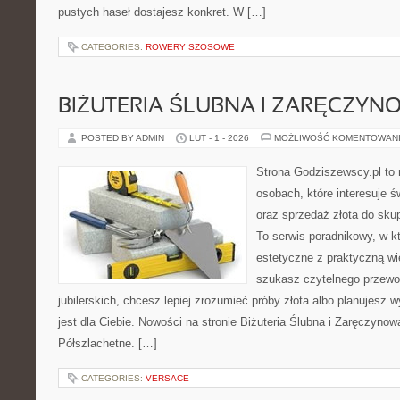
pustych haseł dostajesz konkret. W […]
CATEGORIES:
ROWERY SZOSOWE
BIŻUTERIA ŚLUBNA I ZARĘCZYN
POSTED BY ADMIN
LUT - 1 - 2026
MOŻLIWOŚĆ KOMENTOWAN
Strona Godziszewscy.pl to 
osobach, które interesuje ś
oraz sprzedaż złota do sku
To serwis poradnikowy, w k
estetyczne z praktyczną w
szukasz czytelnego przewo
jubilerskich, chcesz lepiej zrozumieć próby złota albo planujesz 
jest dla Ciebie. Nowości na stronie Biżuteria Ślubna i Zaręczynow
Półszlachetne. […]
CATEGORIES:
VERSACE