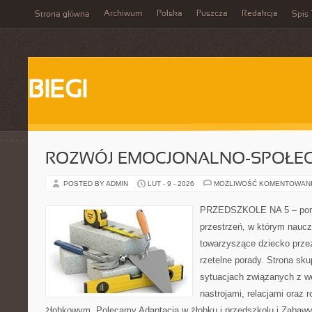
Archiwum
Polska
Puszcza
Redakcja
Strona główna
Spis 
BIEGI
ROZWÓJ EMOCJONALNO-SPOŁE
POSTED BY ADMIN
LUT - 9 - 2026
MOŻLIWOŚĆ KOMENTOWAN
PRZEDSZKOLE NA 5 – porta
przestrzeń, w którym naucz
towarzyszące dziecko prze
rzetelne porady. Strona sku
sytuacjach związanych z w
nastrojami, relacjami oraz
żłobkowym. Polecamy Adaptacja w żłobku i przedszkolu i Zabawy 