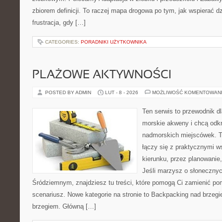
zbiorem definicji. To raczej mapa drogowa po tym, jak wspierać dz
frustracja, gdy […]
CATEGORIES:
PORADNIKI UŻYTKOWNIKA
PLAŻOWE AKTYWNOŚCI
POSTED BY ADMIN
LUT - 8 - 2026
MOŻLIWOŚĆ KOMENTOWAN
Ten serwis to przewodnik dl
morskie akweny i chcą odk
nadmorskich miejscówek. T
łączy się z praktycznymi 
kierunku, przez planowanie,
Jeśli marzysz o słoneczn
Śródziemnym, znajdziesz tu treści, które pomogą Ci zamienić p
scenariusz. Nowe kategorie na stronie to Backpacking nad brzeg
brzegiem. Główną […]