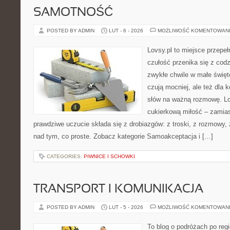
SAMOTNOŚĆ
POSTED BY ADMIN
LUT - 6 - 2026
MOŻLIWOŚĆ KOMENTOWAN
Lovsy.pl to miejsce przepeł
czułość przenika się z codz
zwykłe chwile w małe święto
czują mocniej, ale też dla 
słów na ważną rozmowę. Lov
cukierkową miłość – zamias
prawdziwe uczucie składa się z drobiazgów: z troski, z rozmowy,
nad tym, co proste. Zobacz kategorie Samoakceptacja i […]
CATEGORIES:
PIWNICE I SCHOWKI
TRANSPORT I KOMUNIKACJA
POSTED BY ADMIN
LUT - 5 - 2026
MOŻLIWOŚĆ KOMENTOWAN
To blog o podróżach po regi