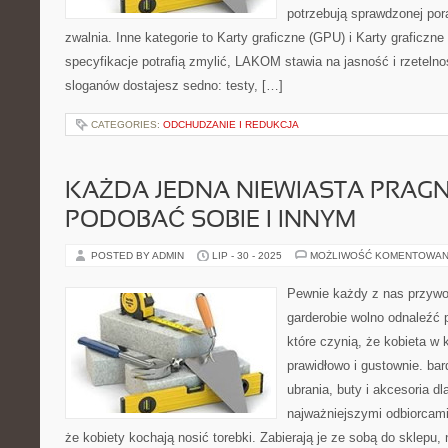
potrzebują sprawdzonej por
zwalnia. Inne kategorie to Karty graficzne (GPU) i Karty graficzn
specyfikacje potrafią zmylić, LAKOM stawia na jasność i rzeteln
sloganów dostajesz sedno: testy, […]
CATEGORIES:
ODCHUDZANIE I REDUKCJA
KAŻDA JEDNA NIEWIASTA PRAGNI
PODOBAĆ SOBIE I INNYM
POSTED BY ADMIN
LIP - 30 - 2025
MOŻLIWOŚĆ KOMENTOWAN
Pewnie każdy z nas przywo
garderobie wolno odnaleźć p
które czynią, że kobieta w 
prawidłowo i gustownie. ba
ubrania, buty i akcesoria dl
najważniejszymi odbiorcam
że kobiety kochają nosić torebki. Zabierają je ze sobą do sklepu, 