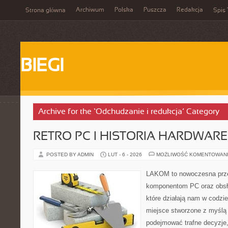
Archiwum
Polska
Puszcza
Redakcja
Strona główna
Spis 
BIEGI
Archive for the ‘Odchudzanie i redukcja’ Category
RETRO PC I HISTORIA HARDWARE
POSTED BY ADMIN
LUT - 6 - 2026
MOŻLIWOŚĆ KOMENTOWAN
LAKOM to nowoczesna prze
komponentom PC oraz obsłu
które działają nam w codzi
miejsce stworzone z myślą 
podejmować trafne decyzje,