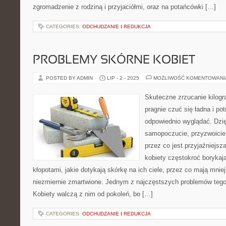
zgromadzenie z rodziną i przyjaciółmi, oraz na potańcówki […]
CATEGORIES:
ODCHUDZANIE I REDUKCJA
PROBLEMY SKÓRNE KOBIET
POSTED BY ADMIN
LIP - 2 - 2025
MOŻLIWOŚĆ KOMENTOWAN
Skuteczne zrzucanie kilog
pragnie czuć się ładna i po
odpowiednio wyglądać. Dzi
samopoczucie, przyzwoicie 
przez co jest przyjaźniejsz
kobiety częstokroć borykają
kłopotami, jakie dotykają skórkę na ich ciele, przez co mają mniej
niezmiernie zmartwione. Jednym z najczęstszych problemów tego ro
Kobiety walczą z nim od pokoleń, bo […]
CATEGORIES:
ODCHUDZANIE I REDUKCJA