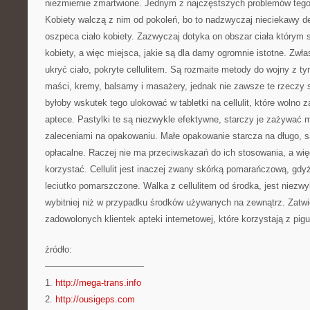
niezmiernie zmartwione. Jednym z najczęstszych problemów tego ro
Kobiety walczą z nim od pokoleń, bo to nadzwyczaj nieciekawy def
oszpeca ciało kobiety. Zazwyczaj dotyka on obszar ciała którym s
kobiety, a więc miejsca, jakie są dla damy ogromnie istotne. Zwłas
ukryć ciało, pokryte cellulitem. Są rozmaite metody do wojny z 
maści, kremy, balsamy i masażery, jednak nie zawsze te rzeczy
byłoby wskutek tego ulokować w tabletki na cellulit, które wolno 
aptece. Pastylki te są niezwykle efektywne, starczy je zażywać me
zaleceniami na opakowaniu. Małe opakowanie starcza na długo, s
opłacalne. Raczej nie ma przeciwskazań do ich stosowania, a wię
korzystać. Cellulit jest inaczej zwany skórką pomarańczową, gdyż
leciutko pomarszczone. Walka z cellulitem od środka, jest niezw
wybitniej niż w przypadku środków używanych na zewnątrz. Zatwi
zadowolonych klientek apteki internetowej, które korzystają z piguł
źródło:
———————————
1.
http://mega-trans.info
2.
http://ousigeps.com