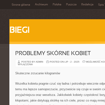
Archiwum
Polska
Puszcza
Redakcja
Strona główna
Spis 
BIEGI
PROBLEMY SKÓRNE KOBIET
POSTED BY ADMIN
POSTED ON LIP - 2 - 2025
MOŻLIWOŚĆ K
WYŁĄCZONA
Skuteczne zrzucanie kilogramów
Wszelka kobieta pragnie czuć się ładna i potrzebuje wiecznie odp
temu ma lepsze samopoczucie, przyzwoicie się czuje w swoim cie
przyjaźniejsza oraz weselsza. Jakkolwiek kobiety częstokroć bory
kłopotami, jakie dotykają skórkę na ich ciele, przez co mają mniej