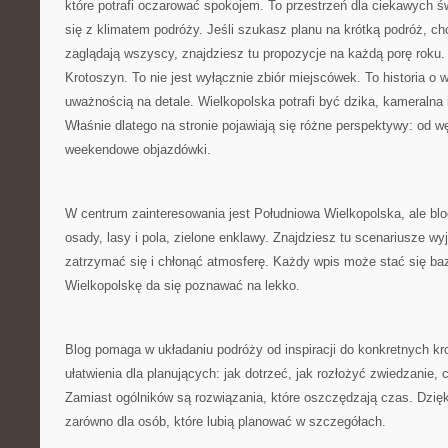
które potrafi oczarować spokojem. To przestrzeń dla ciekawych ś
się z klimatem podróży. Jeśli szukasz planu na krótką podróż, ch
zaglądają wszyscy, znajdziesz tu propozycje na każdą porę roku
Krotoszyn. To nie jest wyłącznie zbiór miejscówek. To historia 
uważnością na detale. Wielkopolska potrafi być dzika, kameralna
Właśnie dlatego na stronie pojawiają się różne perspektywy: od w
weekendowe objazdówki.
W centrum zainteresowania jest Południowa Wielkopolska, ale blog
osady, lasy i pola, zielone enklawy. Znajdziesz tu scenariusze wy
zatrzymać się i chłonąć atmosferę. Każdy wpis może stać się baz
Wielkopolskę da się poznawać na lekko.
Blog pomaga w układaniu podróży od inspiracji do konkretnych kro
ułatwienia dla planujących: jak dotrzeć, jak rozłożyć zwiedzanie, 
Zamiast ogólników są rozwiązania, które oszczędzają czas. Dzięk
zarówno dla osób, które lubią planować w szczegółach.