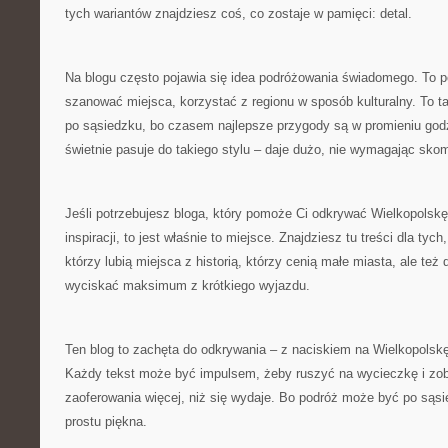
tych wariantów znajdziesz coś, co zostaje w pamięci: detal.
Na blogu często pojawia się idea podróżowania świadomego. To p
szanować miejsca, korzystać z regionu w sposób kulturalny. To 
po sąsiedzku, bo czasem najlepsze przygody są w promieniu godz
świetnie pasuje do takiego stylu – daje dużo, nie wymagając skom
Jeśli potrzebujesz bloga, który pomoże Ci odkrywać Wielkopolskę
inspiracji, to jest właśnie to miejsce. Znajdziesz tu treści dla tyc
którzy lubią miejsca z historią, którzy cenią małe miasta, ale też 
wyciskać maksimum z krótkiego wyjazdu.
Ten blog to zachęta do odkrywania – z naciskiem na Wielkopolskę, j
Każdy tekst może być impulsem, żeby ruszyć na wycieczkę i zob
zaoferowania więcej, niż się wydaje. Bo podróż może być po sąsi
prostu piękna.