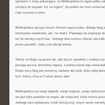
opowieści z trasy pokazujące, że Wielkopolska to region pełen 
zachęcą do wypadu “tuż za rogiem”, bo podróż nie musi oznaczać
chęć ruszenia w teren.
Wielkopolska sprzyja różnym formom wypoczynku, dlatego blog 
intensywne zwiedzanie, jak i na relaks. Pojawiają się inspiracje d
też do tematycznych tras. Jednego dnia możesz zbierać pieczątki
prostu pozwolić, żeby czas płynął wolniej.
Teksty na blogu są pisane tak, aby łączyć opowieść z praktyczny
pomaga poczuć atmosferę regionu, a jednocześnie daje wskazówki
Dzięki temu blog jest pomocny zarówno dla osób, które lubią plano
tych, którzy chcą w 5 minut ułożyć plan.
Wielkopolska ma swoje legendy, swoje tradycje, swoje zaskoczeni
nie jest tylko punktem na mapie, ale miejscem, które można po
Jednego razu wybierzesz szlak historyczny, innym razem romant