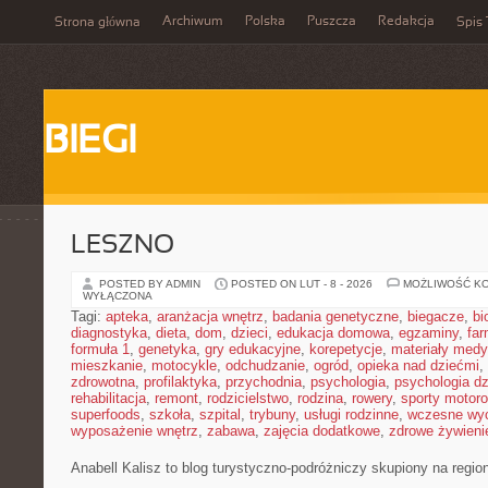
Archiwum
Polska
Puszcza
Redakcja
Strona główna
Spis 
BIEGI
LESZNO
POSTED BY ADMIN
POSTED ON LUT - 8 - 2026
MOŻLIWOŚĆ K
WYŁĄCZONA
Tagi:
apteka
,
aranżacja wnętrz
,
badania genetyczne
,
biegacze
,
bi
diagnostyka
,
dieta
,
dom
,
dzieci
,
edukacja domowa
,
egzaminy
,
far
formuła 1
,
genetyka
,
gry edukacyjne
,
korepetycje
,
materiały med
mieszkanie
,
motocykle
,
odchudzanie
,
ogród
,
opieka nad dziećmi
,
zdrowotna
,
profilaktyka
,
przychodnia
,
psychologia
,
psychologia dz
rehabilitacja
,
remont
,
rodzicielstwo
,
rodzina
,
rowery
,
sporty motor
superfoods
,
szkoła
,
szpital
,
trybuny
,
usługi rodzinne
,
wczesne wy
wyposażenie wnętrz
,
zabawa
,
zajęcia dodatkowe
,
zdrowe żywieni
Anabell Kalisz to blog turystyczno-podróżniczy skupiony na regio