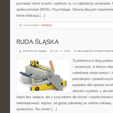
poznawać różne ścieżki i wybierać to, co najbardziej zaciekawia
społeczeństwie (WOS) i Psychologia. Główną ideą jest stworzenie 
której edukacja […]
CATEGORIES:
FINTESS
RUDA ŚLĄSKA
POSTED BY ADMIN
LUT - 4 - 2026
MOŻLIWOŚĆ KOMENTOWAN
Ta platforma to blog podró
– przestrzeń, w którym zbie
zwiedzanie miejscowości i t
potrzebujesz sprawdzonych
wypadów albo planów na kilk
ułożone czytelnie, z akcent
śląski bez nadęcia, ale z szacunkiem dla historii i współczesności
wielowątkowość regionu: od gęstej zabudowy po zielone enklawy, o
wydarzenia. Ten serwis […]