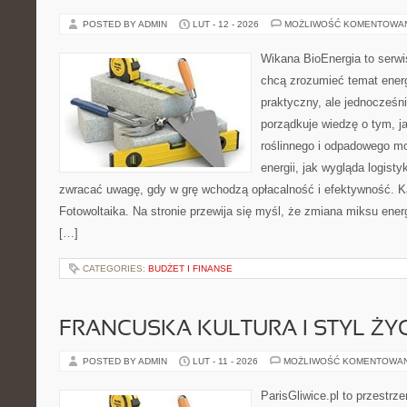
POSTED BY ADMIN
LUT - 12 - 2026
MOŻLIWOŚĆ KOMENTOWA
Wikana BioEnergia to serwi
chcą zrozumieć temat ener
praktyczny, ale jednocześni
porządkuje wiedzę o tym, 
roślinnego i odpadowego mo
energii, jak wygląda logist
zwracać uwagę, gdy w grę wchodzą opłacalność i efektywność. Kat
Fotowoltaika. Na stronie przewija się myśl, że zmiana miksu ener
[…]
CATEGORIES:
BUDŻET I FINANSE
FRANCUSKA KULTURA I STYL ŻY
POSTED BY ADMIN
LUT - 11 - 2026
MOŻLIWOŚĆ KOMENTOWA
ParisGliwice.pl to przestrz