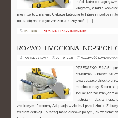
treści, które pomagają wzmo
kilogramy, a także wspier
presji, za to z planem. Ciekawe kategorie to Fitness i podróże i Jog
opiera się na prostym założeniu: każdy może […]
CATEGORIES:
PORADNIKI DLA UŻYTKOWNIKÓW
ROZWÓJ EMOCJONALNO-SPOŁE
POSTED BY ADMIN
LUT - 9 - 2026
MOŻLIWOŚĆ KOMENTOWAN
PRZEDSZKOLE NA 5 – porta
przestrzeń, w którym naucz
towarzyszące dziecko prze
rzetelne porady. Strona sku
sytuacjach związanych z w
nastrojami, relacjami oraz
żłobkowym. Polecamy Adaptacja w żłobku i przedszkolu i Zabawy 
zbiorem definicji. To raczej mapa drogowa po tym, jak wspierać dz