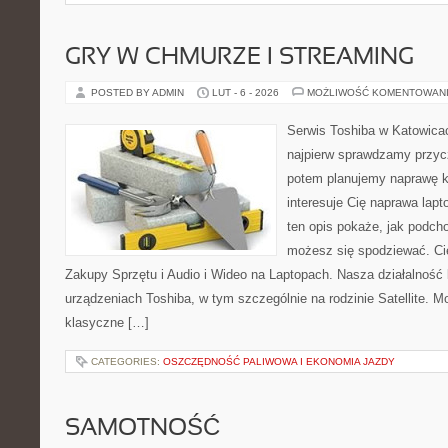
GRY W CHMURZE I STREAMING
POSTED BY ADMIN
LUT - 6 - 2026
MOŻLIWOŚĆ KOMENTOWAN
Serwis Toshiba w Katowicac
najpierw sprawdzamy przyc
potem planujemy naprawę kr
interesuje Cię naprawa lap
ten opis pokaże, jak podch
możesz się spodziewać. Cie
Zakupy Sprzętu i Audio i Wideo na Laptopach. Nasza działalność 
urządzeniach Toshiba, w tym szczególnie na rodzinie Satellite. M
klasyczne […]
CATEGORIES:
OSZCZĘDNOŚĆ PALIWOWA I EKONOMIA JAZDY
SAMOTNOŚĆ