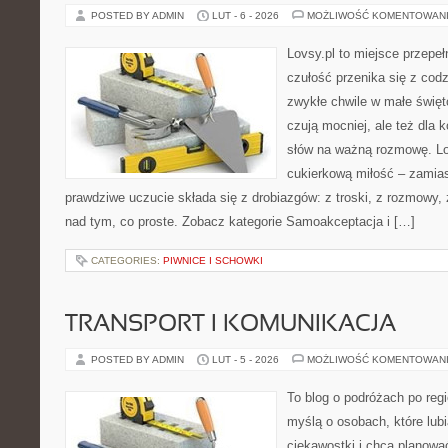
POSTED BY ADMIN
LUT - 6 - 2026
MOŻLIWOŚĆ KOMENTOWAN
Lovsy.pl to miejsce przepeł
czułość przenika się z codz
zwykłe chwile w małe święto
czują mocniej, ale też dla 
słów na ważną rozmowę. Lov
cukierkową miłość – zamias
prawdziwe uczucie składa się z drobiazgów: z troski, z rozmowy,
nad tym, co proste. Zobacz kategorie Samoakceptacja i […]
CATEGORIES:
PIWNICE I SCHOWKI
TRANSPORT I KOMUNIKACJA
POSTED BY ADMIN
LUT - 5 - 2026
MOŻLIWOŚĆ KOMENTOWAN
To blog o podróżach po regi
myślą o osobach, które lub
ciekawostki i chcą planow