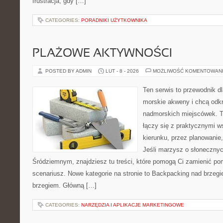
frustracja, gdy […]
CATEGORIES:
PORADNIKI UŻYTKOWNIKA
PLAŻOWE AKTYWNOŚCI
POSTED BY ADMIN
LUT - 8 - 2026
MOŻLIWOŚĆ KOMENTOWAN
Ten serwis to przewodnik dl
morskie akweny i chcą odk
nadmorskich miejscówek. T
łączy się z praktycznymi 
kierunku, przez planowanie,
Jeśli marzysz o słoneczn
Śródziemnym, znajdziesz tu treści, które pomogą Ci zamienić p
scenariusz. Nowe kategorie na stronie to Backpacking nad brzeg
brzegiem. Główną […]
CATEGORIES:
NARZĘDZIA I APLIKACJE MARKETINGOWE