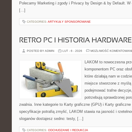
Polecamy Marketing i zgody i Privacy by Design & by Default. W
[…]
CATEGORIES:
ARTYKUŁY SPONSOROWANE
RETRO PC I HISTORIA HARDWARE
POSTED BY ADMIN
LUT - 6 - 2026
MOŻLIWOŚĆ KOMENTOWAN
LAKOM to nowoczesna prze
komponentom PC oraz obsłu
które działają nam w codzi
miejsce stworzone z myślą 
podejmować trafne decyzje,
potrzebują sprawdzonej por
zwalnia. Inne kategorie to Karty graficzne (GPU) i Karty graficzn
specyfikacje potrafią zmylić, LAKOM stawia na jasność i rzeteln
sloganów dostajesz sedno: testy, […]
CATEGORIES:
ODCHUDZANIE I REDUKCJA