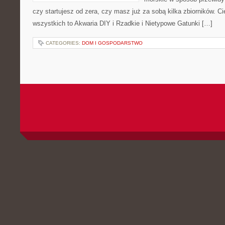
czy startujesz od zera, czy masz już za sobą kilka zbiorników. C
wszystkich to Akwaria DIY i Rzadkie i Nietypowe Gatunki […]
CATEGORIES:
DOM I GOSPODARSTWO