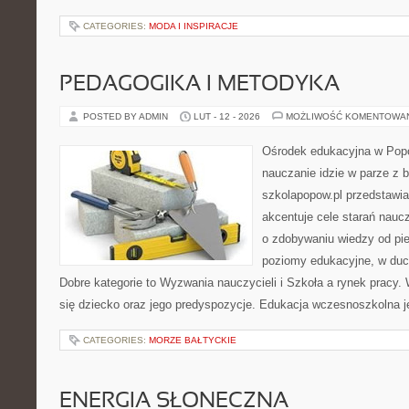
CATEGORIES:
MODA I INSPIRACJE
PEDAGOGIKA I METODYKA
POSTED BY ADMIN
LUT - 12 - 2026
MOŻLIWOŚĆ KOMENTOWA
Ośrodek edukacyjna w Popo
nauczanie idzie w parze z
szkolapopow.pl przedstawia
akcentuje cele starań naucz
o zdobywaniu wiedzy od pie
poziomy edukacyjne, w duc
Dobre kategorie to Wyzwania nauczycieli i Szkoła a rynek pracy. 
się dziecko oraz jego predyspozycje. Edukacja wczesnoszkolna j
CATEGORIES:
MORZE BAŁTYCKIE
ENERGIA SŁONECZNA