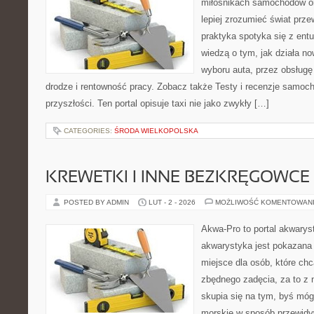
miłośnikach samochodów or
lepiej zrozumieć świat prz
praktyka spotyka się z ent
wiedzą o tym, jak działa n
wyboru auta, przez obsługę 
drodze i rentowność pracy. Zobacz także Testy i recenzje samoc
przyszłości. Ten portal opisuje taxi nie jako zwykły […]
CATEGORIES:
ŚRODA WIELKOPOLSKA
KREWETKI I INNE BEZKRĘGOWCE
POSTED BY ADMIN
LUT - 2 - 2026
MOŻLIWOŚĆ KOMENTOWAN
Akwa-Pro to portal akwarys
akwarystyka jest pokazana 
miejsce dla osób, które ch
zbędnego zadęcia, za to z 
skupia się na tym, byś mó
morskie w sposób przewidyw