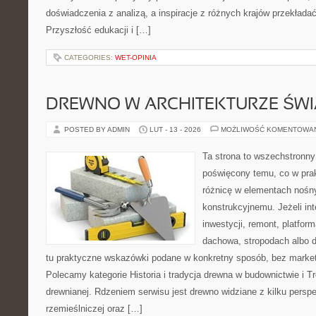
doświadczenia z analizą, a inspiracje z różnych krajów przekłada
Przyszłość edukacji i […]
CATEGORIES:
WET-OPINIA
DREWNO W ARCHITEKTURZE ŚWI
POSTED BY ADMIN
LUT - 13 - 2026
MOŻLIWOŚĆ KOMENTOWA
Ta strona to wszechstronny
poświęcony temu, co w prak
różnicę w elementach nośn
konstrukcyjnemu. Jeżeli int
inwestycji, remont, platfor
dachowa, stropodach albo de
tu praktyczne wskazówki podane w konkretny sposób, bez marke
Polecamy kategorie Historia i tradycja drewna w budownictwie i T
drewnianej. Rdzeniem serwisu jest drewno widziane z kilku perspe
rzemieślniczej oraz […]