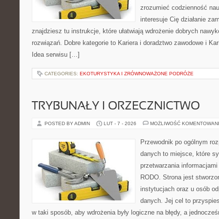
zrozumieć codzienność nauki
interesuje Cię działanie za
znajdziesz tu instrukcje, które ułatwiają wdrożenie dobrych naw
rozwiązań. Dobre kategorie to Kariera i doradztwo zawodowe i Ka
Idea serwisu […]
CATEGORIES:
EKOTURYSTYKA I ZRÓWNOWAŻONE PODRÓŻE
TRYBUNAŁY I ORZECZNICTWO
POSTED BY ADMIN
LUT - 7 - 2026
MOŻLIWOŚĆ KOMENTOWAN
Przewodnik po ogólnym roz
danych to miejsce, które s
przetwarzania informacjami
RODO. Strona jest stworzo
instytucjach oraz u osób o
danych. Jej cel to przyspi
w taki sposób, aby wdrożenia były logiczne na błędy, a jednocześ