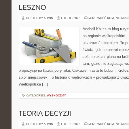
LESZNO
POSTED BY ADMIN
LUT - 8 - 2026
MOŻLIWOŚĆ KOMENTOWAN
Anabell Kalisz to blog tur
na regionie wielkopolskim – 
oczarować spokojem. To pr
świata, gdzie konkret mies
Jeśli szukasz planu na kró
tam, gdzie nie zaglądają ws
propozycje na każdą porę roku. Ciekawe miasta to Luboń i Krotosz
zbiór miejscówek. To historia o wędrówkach – prowadzona z uważ
Wielkopolska […]
CATEGORIES:
WYSKOCZMY
TEORIA DECYZJI
POSTED BY ADMIN
LUT - 7 - 2026
MOŻLIWOŚĆ KOMENTOWAN