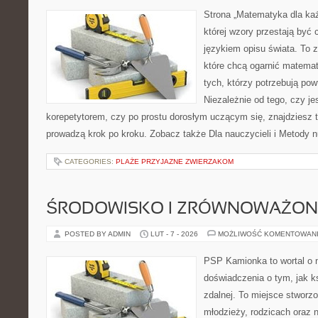
Strona „Matematyka dla każ
której wzory przestają być 
językiem opisu świata. To z
które chcą ogarnić matemat
tych, którzy potrzebują pow
Niezależnie od tego, czy j
korepetytorem, czy po prostu dorosłym uczącym się, znajdziesz t
prowadzą krok po kroku. Zobacz także Dla nauczycieli i Metody 
CATEGORIES:
PLAŻE PRZYJAZNE ZWIERZAKOM
ŚRODOWISKO I ZRÓWNOWAŻON
POSTED BY ADMIN
LUT - 7 - 2026
MOŻLIWOŚĆ KOMENTOWAN
PSP Kamionka to wortal o n
doświadczenia o tym, jak k
zdalnej. To miejsce stworzo
młodzieży, rodzicach oraz 