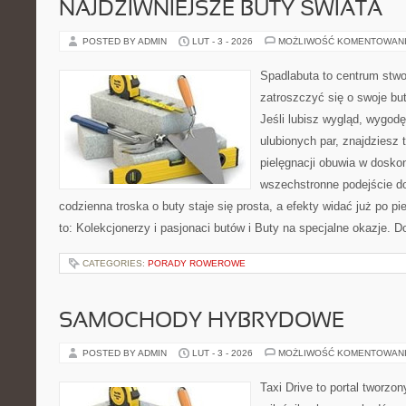
NAJDZIWNIEJSZE BUTY ŚWIATA
POSTED BY ADMIN
LUT - 3 - 2026
MOŻLIWOŚĆ KOMENTOWAN
Spadlabuta to centrum stwo
zatroszczyć się o swoje bu
Jeśli lubisz wygląd, wygod
ulubionych par, znajdziesz
pielęgnacji obuwia w dosko
wszechstronne podejście do
codzienna troska o buty staje się prosta, a efekty widać już po p
to: Kolekcjonerzy i pasjonaci butów i Buty na specjalne okazje. Do
CATEGORIES:
PORADY ROWEROWE
SAMOCHODY HYBRYDOWE
POSTED BY ADMIN
LUT - 3 - 2026
MOŻLIWOŚĆ KOMENTOWAN
Taxi Drive to portal tworzo