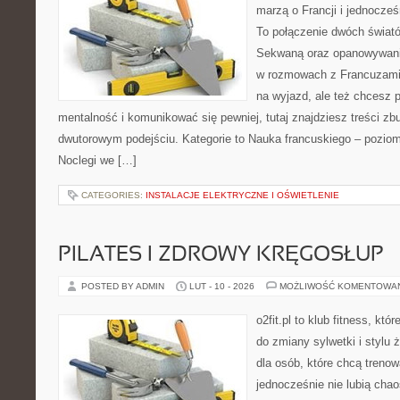
marzą o Francji i jednocześn
To połączenie dwóch świató
Sekwaną oraz opanowywania 
w rozmowach z Francuzami
na wyjazd, ale też chcesz 
mentalność i komunikować się pewniej, tutaj znajdziesz treści z
dwutorowym podejściu. Kategorie to Nauka francuskiego – poziom
Noclegi we […]
CATEGORIES:
INSTALACJE ELEKTRYCZNE I OŚWIETLENIE
PILATES I ZDROWY KRĘGOSŁUP
POSTED BY ADMIN
LUT - 10 - 2026
MOŻLIWOŚĆ KOMENTOWA
o2fit.pl to klub fitness, któ
do zmiany sylwetki i stylu 
dla osób, które chcą trenow
jednocześnie nie lubią chao