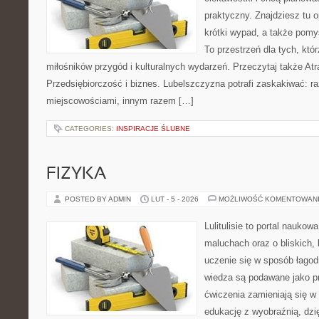
praktyczny. Znajdziesz tu o
krótki wypad, a także pomy
To przestrzeń dla tych, któr
miłośników przygód i kulturalnych wydarzeń. Przeczytaj także Atr
Przedsiębiorczość i biznes. Lubelszczyzna potrafi zaskakiwać: ra
miejscowościami, innym razem […]
CATEGORIES:
INSPIRACJE ŚLUBNE
FIZYKA
POSTED BY ADMIN
LUT - 5 - 2026
MOŻLIWOŚĆ KOMENTOWAN
Lulitulisie to portal nauko
maluchach oraz o bliskich,
uczenie się w sposób łagod
wiedza są podawane jako p
ćwiczenia zamieniają się w
edukację z wyobraźnią, dz