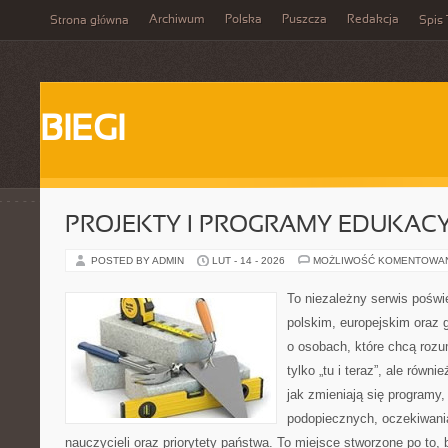
Archiwum
Polska
Puszcza
Redakcja
Strona główna
Spis 
BIEGI
PROJEKTY I PROGRAMY EDUKAC
POSTED BY ADMIN
LUT - 14 - 2026
MOŻLIWOŚĆ KOMENTOWA
To niezależny serwis poświ
polskim, europejskim oraz 
o osobach, które chcą rozum
tylko „tu i teraz”, ale równ
jak zmieniają się programy,
podopiecznych, oczekiwani
nauczycieli oraz priorytety państwa. To miejsce stworzone po to, 