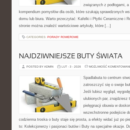
związanych z podłogami, a 
kompendium pomysłów dla osób, które szukają sprawdzonych ws
domu lub biura. Warto przeczytać: Kafelki i Płytki Ceramiczne i Ro
stronie można znaleźć wartościowe artykuły, które […]
CATEGORIES:
PORADY ROWEROWE
NAJDZIWNIEJSZE BUTY ŚWIATA
POSTED BY ADMIN
LUT - 3 - 2026
MOŻLIWOŚĆ KOMENTOWAN
Spadlabuta to centrum stwo
zatroszczyć się o swoje bu
Jeśli lubisz wygląd, wygod
ulubionych par, znajdziesz
pielęgnacji obuwia w dosko
wszechstronne podejście do
codzienna troska o buty staje się prosta, a efekty widać już po p
to: Kolekcjonerzy i pasjonaci butów i Buty na specjalne okazje. Do