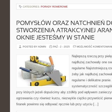
CATEGORIES:
PORADY ROWEROWE
POMYSŁÓW ORAZ NATCHNIEŃ D
STWORZENIA ATRAKCYJNEJ ARAN
OKNIE JESTEŚMY W STANIE
POSTED BY ADMIN
PAŹ - 2 - 2025
MOŻLIWOŚĆ KOMENTOWAN
Najlepszą rzeczą przy pielęg
najdłużej zachowały one sw
regularne Najistotniejszą rz
żeby jak najdłużej zachowa
regularne i delikatne pranie
systematyczność szczególni
przy których jeżeli dopuścimy aby zżółkły pod wpływem zanieczy
ogrzewania czy również kurzu, niezwykle ciężko przywrócić pierw
firanek powinno się odbywać ręcznie lub przy użyciu […]