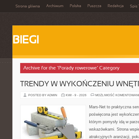
Archiwum
Polska
Puszcza
Redakcja
Strona główna
Spis 
BIEGI
Archive for the ‘Porady rowerowe’ Category
TRENDY W WYKOŃCZENIU WNĘT
POSTED BY ADMIN
KWI - 9 - 2026
MOŻLIWOŚĆ KOMENTOWAN
Mars-Net to praktyczna ser
poświęcona jest wykończeni
którym pomysły idą w parz
wskazówkami. Strona wspie
atrakcyjnych aranżacji, po