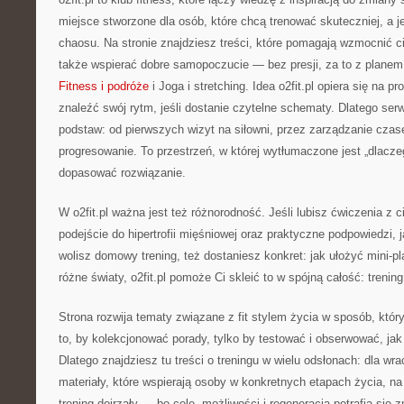
miejsce stworzone dla osób, które chcą trenować skuteczniej, a j
chaosu. Na stronie znajdziesz treści, które pomagają wzmocnić ci
także wspierać dobre samopoczucie — bez presji, za to z planem
Fitness i podróże
i Joga i stretching. Idea o2fit.pl opiera się na 
znaleźć swój rytm, jeśli dostanie czytelne schematy. Dlatego ser
podstaw: od pierwszych wizyt na siłowni, przez zarządzanie cza
progresowanie. To przestrzeń, w której wytłumaczone jest „dlacz
dopasować rozwiązanie.
W o2fit.pl ważna jest też różnorodność. Jeśli lubisz ćwiczenia z 
podejście do hipertrofii mięśniowej oraz praktyczne podpowiedzi, 
wolisz domowy trening, też dostaniesz konkret: jak ułożyć mini-pl
różne światy, o2fit.pl pomoże Ci skleić to w spójną całość: trenin
Strona rozwija tematy związane z fit stylem życia w sposób, który
to, by kolekcjonować porady, tylko by testować i obserwować, ja
Dlatego znajdziesz tu treści o treningu w wielu odsłonach: dla wr
materiały, które wspierają osoby w konkretnych etapach życia, n
trening dojrzały — bo cele, możliwości i regeneracja potrafią się z