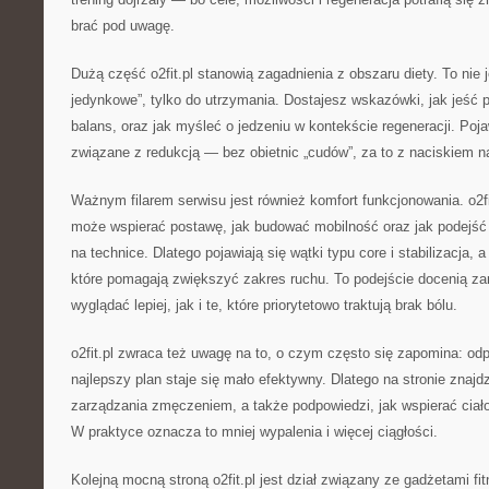
brać pod uwagę.
Dużą część o2fit.pl stanowią zagadnienia z obszaru diety. To nie j
jedynkowe”, tylko do utrzymania. Dostajesz wskazówki, jak jeść 
balans, oraz jak myśleć o jedzeniu w kontekście regeneracji. Poja
związane z redukcją — bez obietnic „cudów”, za to z naciskiem 
Ważnym filarem serwisu jest również komfort funkcjonowania. o2fit
może wspierać postawę, jak budować mobilność oraz jak podejść 
na technice. Dlatego pojawiają się wątki typu core i stabilizacja, a
które pomagają zwiększyć zakres ruchu. To podejście docenią za
wyglądać lepiej, jak i te, które priorytetowo traktują brak bólu.
o2fit.pl zwraca też uwagę na to, o czym często się zapomina: o
najlepszy plan staje się mało efektywny. Dlatego na stronie znajd
zarządzania zmęczeniem, a także podpowiedzi, jak wspierać ciał
W praktyce oznacza to mniej wypalenia i więcej ciągłości.
Kolejną mocną stroną o2fit.pl jest dział związany ze gadżetami fi