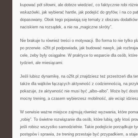
kupować pół siłowni, ale dobrze wiedzieć, co faktycznie robi różni
wskazówki, jak wybierać hantle, jak podejść do gryfów, i na co pa
dopasowany. Obok tego pojawiają się tematy z obszaru dodatków
naciskiem na rozsądek, a nie na „magiczne skróty”.
Nie brakuje tu również treści o motywacji. Bo forma to nie tylko pl
po przerwie. o2fit.pl podpowiada, jak budować nawyk, jak rozbraja
cele, żeby były osiągalne. W praktyce to wsparcie dla osób, któr
tydzień, ale miesiącami.
Jeśli lubisz dynamikę, na o2fit.pl znajdziesz też przestrzeń dla t
także dla wątków łączących aktywność z codziennością, na przykł
pokazuje, że aktywność nie musi być „albo–albo”. Może być do
mocny trening, a czasem wybierzesz mobilność, ale wciąż idziesz
W serwisie ważne miejsce zajmują również wyzwania, które pomag
„robię”. To świetne rozwiązanie dla osób, które lubią, gdy ktoś p
jeśli robisz wszystko samodzielnie. Takie podejście porządkuje ty
postępów i sprawia, że trening przestaje być przypadkiem, a staj