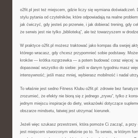
o2fit.pl jest też miejscem, gdzie liczy się wymiana doświadczeń. 
stylu pytania od czytelników, które odpowiadają na realne problemy
jak ćwiczyć, gdy jesteś po przerwie, i jak dobierać trening, gdy c
że serwis jest nie tylko „biblioteką”, ale też towarzyszem w drodz
W praktyce o2fit.pl możesz traktować jako kompas dla swojej akt
którego wracasz, gdy chcesz przypomnieć sobie podstawy. Moż
kroków — krótka rozgrzewka — a potem budować coraz więcej: 
dopasować wszystko do siebie: jeśli w danym tygodniu masz więce
intensywność; jeśli masz mniej, wybierasz mobilność i nadal utr
To właśnie jest sedno Fitness Klubu o2fit.pl: zdrowie bez fanat
zrozumieć, że efekty nie biorą się z jednego „zrywu”, tylko z kon
jednym miejscu inspiracje do diety, wskazówki dotyczące supleme
obszarze mindsetu, łatwiej jest utrzymać kierunek.
Jeżeli więc szukasz przestrzeni, która pomoże Ci zacząć, a przy ok
jest miejscem stworzonym właśnie po to. To serwis, w którym for