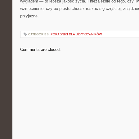
wyglądem — to lepsza jakość życia. I niezależnie od tego, czy T
wzmocnienie, czy po prostu chcesz ruszać się częściej, znajdziesz
przyjazne.
CATEGORIES:
PORADNIKI DLA UŻYTKOWNIKÓW
Comments are closed.