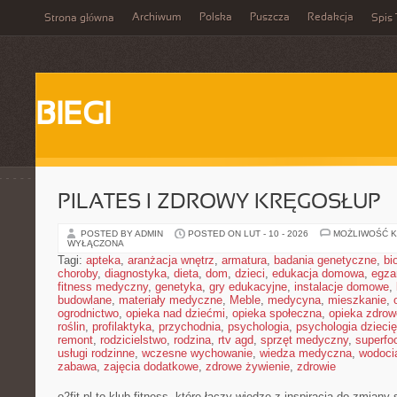
Archiwum
Polska
Puszcza
Redakcja
Strona główna
Spis 
BIEGI
PILATES I ZDROWY KRĘGOSŁUP
POSTED BY ADMIN
POSTED ON LUT - 10 - 2026
MOŻLIWOŚĆ 
WYŁĄCZONA
Tagi:
apteka
,
aranżacja wnętrz
,
armatura
,
badania genetyczne
,
bi
choroby
,
diagnostyka
,
dieta
,
dom
,
dzieci
,
edukacja domowa
,
egza
fitness medyczny
,
genetyka
,
gry edukacyjne
,
instalacje domowe
,
budowlane
,
materiały medyczne
,
Meble
,
medycyna
,
mieszkanie
,
ogrodnictwo
,
opieka nad dziećmi
,
opieka społeczna
,
opieka zdrow
roślin
,
profilaktyka
,
przychodnia
,
psychologia
,
psychologia dzieci
remont
,
rodzicielstwo
,
rodzina
,
rtv agd
,
sprzęt medyczny
,
superfo
usługi rodzinne
,
wczesne wychowanie
,
wiedza medyczna
,
wodoci
zabawa
,
zajęcia dodatkowe
,
zdrowe żywienie
,
zdrowie
o2fit.pl to klub fitness, które łączy wiedzę z inspiracją do zmiany 