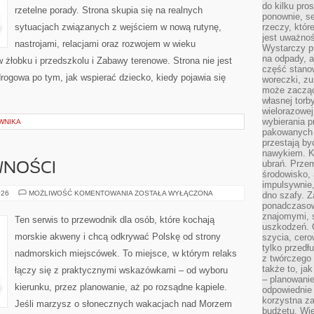
do kilku pro
rzetelne porady. Strona skupia się na realnych
ponownie, se
sytuacjach związanych z wejściem w nową rutynę,
rzeczy, któr
jest uważnoś
nastrojami, relacjami oraz rozwojem w wieku
Wystarczy p
na odpady, a
żłobku i przedszkolu i Zabawy terenowe. Strona nie jest
część stano
drogowa po tym, jak wspierać dziecko, kiedy pojawia się
woreczki, zu
może zacząć
własnej torb
wielorazowej
wybierania 
WNIKA
pakowanych 
przestają by
nawykiem. K
ubrań. Prze
WNOŚCI
środowisko,
impulsywnie,
PLAŻOWE
026
MOŻLIWOŚĆ KOMENTOWANIA
ZOSTAŁA WYŁĄCZONA
dno szafy. Z
AKTYWNOŚCI
ponadczasow
znajomymi, 
Ten serwis to przewodnik dla osób, które kochają
uszkodzeń. 
morskie akweny i chcą odkrywać Polskę od strony
szycia, cero
tylko przedłu
nadmorskich miejscówek. To miejsce, w którym relaks
z twórczego
także to, ja
łączy się z praktycznymi wskazówkami – od wyboru
– planowanie
kierunku, przez planowanie, aż po rozsądne kąpiele.
odpowiednie
korzystna za
Jeśli marzysz o słonecznych wakacjach nad Morzem
budżetu. Wie