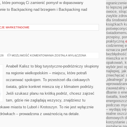
i, które pomogą Ci zamienić pomysł w dopasowany
ograniczenie
to lepszej j
ronie to Backpacking nad brzegiem i Backpacking nad
owoce, strącz
zwykle zdrow
dla środowis
książkach ku
KACJE MARKETINGOWE
poświęconych
świadomemu 
przepisy, po
praktyczną
e
codziennej e
oznacza perf
bezbłędność
LESZNO
026
MOŻLIWOŚĆ KOMENTOWANIA
ZOSTAŁA WYŁĄCZONA
mieszka w m
opakowań, kt
Anabell Kalisz to blog turystyczno-podróżniczy skupiony
wybór jest o
najlepiej, ja
na regionie wielkopolskim – miejscu, które potrafi
zniechęcać s
„idealnego” 
oczarować spokojem. To przestrzeń dla ciekawych
wprowadzane
świata, gdzie konkret miesza się z klimatem podróży.
zauważalny e
dbanie o ene
Jeśli szukasz planu na krótką podróż, chcesz zajrzeć
światła, kied
tam, gdzie nie zaglądają wszyscy, znajdziesz tu
energooszcz
podczas myc
ekawe miasta to Luboń i Krotoszyn. To nie jest wyłącznie
– wydają się
realne oszc
wędrówkach – prowadzona z uważnością na detale.
domowych de
korzystanie 
instalację p