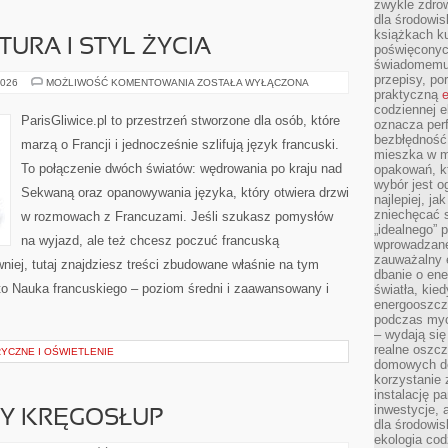
zwykle zdrow
dla środowis
książkach ku
URA I STYL ŻYCIA
poświęconych
świadomemu 
przepisy, po
FRANCUSKA
2026
MOŻLIWOŚĆ KOMENTOWANIA
ZOSTAŁA WYŁĄCZONA
KULTURA
praktyczną
e
I
codziennej e
STYL
ParisGliwice.pl to przestrzeń stworzone dla osób, które
oznacza perf
ŻYCIA
bezbłędność
marzą o Francji i jednocześnie szlifują język francuski.
mieszka w m
To połączenie dwóch światów: wędrowania po kraju nad
opakowań, kt
wybór jest o
Sekwaną oraz opanowywania języka, który otwiera drzwi
najlepiej, ja
zniechęcać s
w rozmowach z Francuzami. Jeśli szukasz pomysłów
„idealnego” 
na wyjazd, ale też chcesz poczuć francuską
wprowadzane
zauważalny e
iej, tutaj znajdziesz treści zbudowane właśnie na tym
dbanie o ene
to Nauka francuskiego – poziom średni i zaawansowany i
światła, kied
energooszcz
podczas myc
– wydają się
realne oszc
YCZNE I OŚWIETLENIE
domowych de
korzystanie 
instalację p
inwestycje, 
WY KRĘGOSŁUP
dla środowisk
ekologia cod