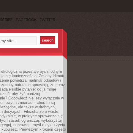
SCRIBE
FACEBOOK
TWITTER
ekologiczna przestaje być modnym
aje się koniecznością. Zmiany klimatu,
zenie powietrza, nadmiar odpadów i
 zasoby naturalne sprawiają, że coraz
zadaje sobie pytanie: co ja mogę
 dzień, aby żyć bardziej
nie? Odpowiedź nie leży wyłącznie w
stemowych zmianach, choć te są
iezbędne, ale także w drobnych,
h decyzjach. Filozofia zero waste,
adykalnie, w praktyce sprowadza się
stych zasad: ograniczaj, wykorzystuj
greguj, naprawiaj i myśl o cyklu życia
e kupujesz. Pierwszym krokiem często