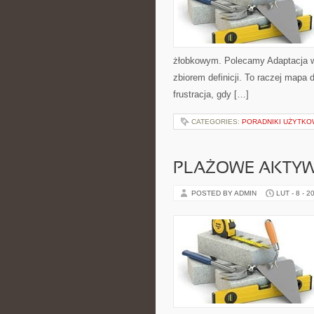
żłobkowym. Polecamy Adaptacja w 
zbiorem definicji. To raczej mapa 
frustracja, gdy […]
CATEGORIES:
PORADNIKI UŻYTKO
PLAŻOWE AKTY
POSTED BY ADMIN
LUT - 8 - 2