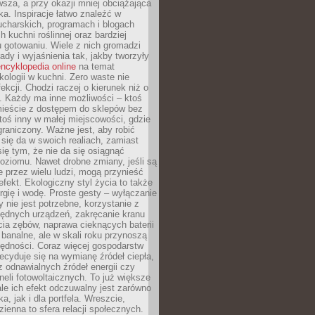
sza, a przy okazji mniej obciążająca
ka. Inspiracje łatwo znaleźć w
charskich, programach i blogach
 kuchni roślinnej oraz bardziej
gotowaniu. Wiele z nich gromadzi
rady i wyjaśnienia tak, jakby tworzyły
ncyklopedia online
na temat
kologii w kuchni. Zero waste nie
ekcji. Chodzi raczej o kierunek niż o
. Każdy ma inne możliwości – ktoś
ieście z dostępem do sklepów bez
oś inny w małej miejscowości, gdzie
graniczony. Ważne jest, aby robić
k się da w swoich realiach, zamiast
ię tym, że nie da się osiągnąć
poziomu. Nawet drobne zmiany, jeśli są
 przez wielu ludzi, mogą przynieść
fekt. Ekologiczny styl życia to także
rgię i wodę. Proste gesty – wyłączanie
y nie jest potrzebne, korzystanie z
ędnych urządzeń, zakręcanie kranu
ia zębów, naprawa cieknących baterii
 banalne, ale w skali roku przynoszą
zędności. Coraz więcej gospodarstw
cyduje się na wymianę źródeł ciepła,
z odnawialnych źródeł energii czy
aneli fotowoltaicznych. To już większe
ale ich efekt odczuwalny jest zarówno
a, jak i dla portfela. Wreszcie,
zienna to sfera relacji społecznych.