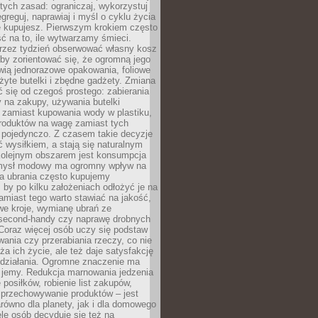
stych zasad: ograniczaj, wykorzystuj
greguj, naprawiaj i myśl o cyklu życia
e kupujesz. Pierwszym krokiem często
ć na to, ile wytwarzamy śmieci.
rzez tydzień obserwować własny kosz
by zorientować się, że ogromną jego
wią jednorazowe opakowania, foliowe
żyte butelki i zbędne gadżety. Zmiana
 się od czegoś prostego: zabierania
y na zakupy, używania butelki
 zamiast kupowania wody w plastiku,
produktów na wagę zamiast tych
pojedynczo. Z czasem takie decyzje
ć wysiłkiem, a stają się naturalnym
olejnym obszarem jest konsumpcja
mysł modowy ma ogromny wpływ na
 a ubrania często kupujemy
 by po kilku założeniach odłożyć je na
amiast tego warto stawiać na jakość,
e kroje, wymianę ubrań ze
second-handy czy naprawę drobnych
Coraz więcej osób uczy się podstaw
wania czy przerabiania rzeczy, co nie
ża ich życie, ale też daje satysfakcję
 działania. Ogromne znaczenie ma
k jemy. Redukcja marnowania jedzenia
 posiłków, robienie list zakupów,
 przechowywanie produktów – jest
równo dla planety, jak i dla domowego
le osób decyduje się też na