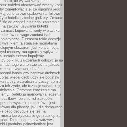
ć na to, ile wytwarzamy śmieci.
rzez tydzień obserwować własny kosz
by zorientować się, że ogromną jego
wią jednorazowe opakowania, foliowe
żyte butelki i zbędne gadżety. Zmiana
 się od czegoś prostego: zabierania
y na zakupy, używania butelki
 zamiast kupowania wody w plastiku,
produktów na wagę zamiast tych
pojedynczo. Z czasem takie decyzje
ć wysiłkiem, a stają się naturalnym
olejnym obszarem jest konsumpcja
mysł modowy ma ogromny wpływ na
 a ubrania często kupujemy
 by po kilku założeniach odłożyć je na
amiast tego warto stawiać na jakość,
e kroje, wymianę ubrań ze
second-handy czy naprawę drobnych
Coraz więcej osób uczy się podstaw
wania czy przerabiania rzeczy, co nie
ża ich życie, ale też daje satysfakcję
 działania. Ogromne znaczenie ma
k jemy. Redukcja marnowania jedzenia
 posiłków, robienie list zakupów,
 przechowywanie produktów – jest
równo dla planety, jak i dla domowego
le osób decyduje się też na
 mięsa lub wybieranie go rzadziej, za
akości. Dieta bogatsza w warzywa,
ki i produkty pełnoziarniste jest