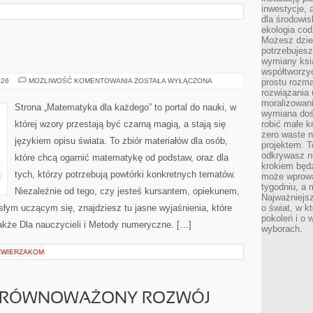
inwestycje, 
dla środowisk
ekologia cod
Możesz dziel
potrzebujesz
wymiany ksi
współtworzy
TEORIA
026
MOŻLIWOŚĆ KOMENTOWANIA
ZOSTAŁA WYŁĄCZONA
prostu rozma
DECYZJI
rozwiązania 
moralizowania
Strona „Matematyka dla każdego” to portal do nauki, w
wymiana doś
której wzory przestają być czarną magią, a stają się
robić małe k
zero waste 
językiem opisu świata. To zbiór materiałów dla osób,
projektem. T
odkrywasz n
które chcą ogarnić matematykę od podstaw, oraz dla
krokiem będ
tych, którzy potrzebują powtórki konkretnych tematów.
może wprowa
tygodniu, a 
Niezależnie od tego, czy jesteś kursantem, opiekunem,
Najważniejsz
słym uczącym się, znajdziesz tu jasne wyjaśnienia, które
o świat, w k
pokoleń i o
akże Dla nauczycieli i Metody numeryczne. […]
wyborach.
ZWIERZAKOM
 ZRÓWNOWAŻONY ROZWÓJ