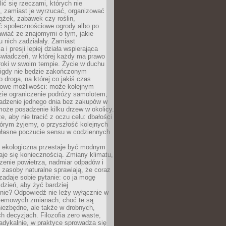
ić się rzeczami, których nie
, zamiast je wyrzucać, organizować
ążek, zabawek czy roślin,
ć społecznościowe ogrody albo po
wiać ze znajomymi o tym, jakie
u nich zadziałały. Zamiast
 i presji lepiej działa wspierająca
wiadczeń, w której każdy ma prawo
roki w swoim tempie. Życie w duchu
nigdy nie będzie zakończonym
o droga, na której co jakiś czas
owe możliwości: może kolejnym
zie ograniczenie podróży samolotem,
dzenie jednego dnia bez zakupów w
może posadzenie kilku drzew w okolicy.
e, aby nie tracić z oczu celu: dbałości
tórym żyjemy, o przyszłość kolejnych
 własne poczucie sensu w codziennych
ekologiczna przestaje być modnym
aje się koniecznością. Zmiany klimatu,
zenie powietrza, nadmiar odpadów i
 zasoby naturalne sprawiają, że coraz
zadaje sobie pytanie: co ja mogę
 dzień, aby żyć bardziej
nie? Odpowiedź nie leży wyłącznie w
stemowych zmianach, choć te są
iezbędne, ale także w drobnych,
h decyzjach. Filozofia zero waste,
adykalnie, w praktyce sprowadza się