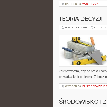
CATEGORIES:
WYSKOCZMY
TEORIA DECYZJI
POSTED BY ADMIN
LUT - 7 - 2
korepetytorem, czy po prostu doro
prowadzą krok po kroku. Zobacz t
CATEGORIES:
PLAŻE PRZYJAZNE 
ŚRODOWISKO I