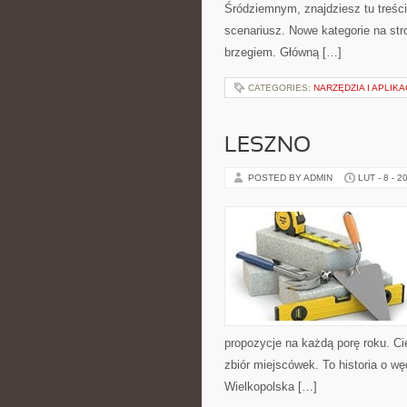
Śródziemnym, znajdziesz tu treśc
scenariusz. Nowe kategorie na st
brzegiem. Główną […]
CATEGORIES:
NARZĘDZIA I APLI
LESZNO
POSTED BY ADMIN
LUT - 8 - 2
propozycje na każdą porę roku. Ci
zbiór miejscówek. To historia o 
Wielkopolska […]