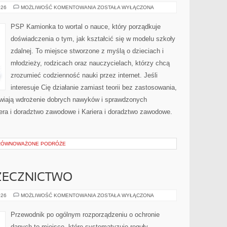
ŚRODOWISKO
026
MOŻLIWOŚĆ KOMENTOWANIA
ZOSTAŁA WYŁĄCZONA
I
ZRÓWNOWAŻONY
ROZWÓJ
PSP Kamionka to wortal o nauce, który porządkuje
doświadczenia o tym, jak kształcić się w modelu szkoły
zdalnej. To miejsce stworzone z myślą o dzieciach i
młodzieży, rodzicach oraz nauczycielach, którzy chcą
zrozumieć codzienność nauki przez internet. Jeśli
interesuje Cię działanie zamiast teorii bez zastosowania,
łatwiają wdrożenie dobrych nawyków i sprawdzonych
iera i doradztwo zawodowe i Kariera i doradztwo zawodowe.
ZRÓWNOWAŻONE PODRÓŻE
ZECZNICTWO
TRYBUNAŁY
026
MOŻLIWOŚĆ KOMENTOWANIA
ZOSTAŁA WYŁĄCZONA
I
ORZECZNICTWO
Przewodnik po ogólnym rozporządzeniu o ochronie
danych to miejsce, które systematyzuje reguły