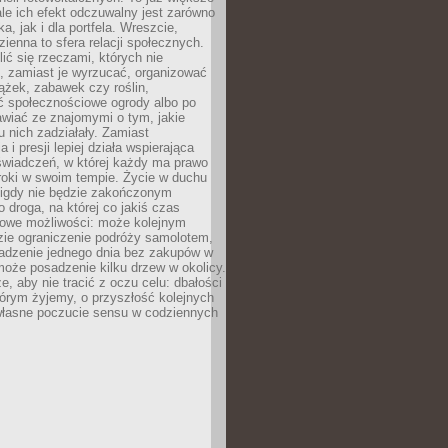
ale ich efekt odczuwalny jest zarówno
a, jak i dla portfela. Wreszcie,
zienna to sfera relacji społecznych.
ić się rzeczami, których nie
, zamiast je wyrzucać, organizować
ążek, zabawek czy roślin,
ć społecznościowe ogrody albo po
wiać ze znajomymi o tym, jakie
u nich zadziałały. Zamiast
 i presji lepiej działa wspierająca
wiadczeń, w której każdy ma prawo
roki w swoim tempie. Życie w duchu
nigdy nie będzie zakończonym
o droga, na której co jakiś czas
owe możliwości: może kolejnym
zie ograniczenie podróży samolotem,
dzenie jednego dnia bez zakupów w
może posadzenie kilku drzew w okolicy.
e, aby nie tracić z oczu celu: dbałości
tórym żyjemy, o przyszłość kolejnych
 własne poczucie sensu w codziennych