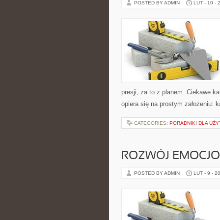
POSTED BY ADMIN
LUT - 10 - 
presji, za to z planem. Ciekawe kate
opiera się na prostym założeniu:
CATEGORIES:
PORADNIKI DLA UŻ
ROZWÓJ EMOCJ
POSTED BY ADMIN
LUT - 9 - 2