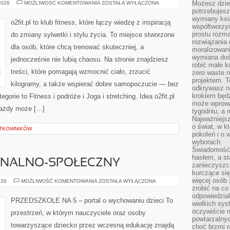
PILATES
Możesz dziel
2026
MOŻLIWOŚĆ KOMENTOWANIA
ZOSTAŁA WYŁĄCZONA
I
potrzebujesz
ZDROWY
wymiany ksi
KRĘGOSŁUP
o2fit.pl to klub fitness, które łączy wiedzę z inspiracją
współtworzy
prostu rozma
do zmiany sylwetki i stylu życia. To miejsce stworzone
rozwiązania 
dla osób, które chcą trenować skuteczniej, a
moralizowania
wymiana doś
jednocześnie nie lubią chaosu. Na stronie znajdziesz
robić małe k
treści, które pomagają wzmocnić ciało, zrzucić
zero waste 
projektem. T
kilogramy, a także wspierać dobre samopoczucie — bez
odkrywasz n
krokiem będ
gorie to Fitness i podróże i Joga i stretching. Idea o2fit.pl
może wprowa
 każdy może […]
tygodniu, a 
Najważniejsz
o świat, w k
YTKOWNIKÓW
pokoleń i o
wyborach.
Świadomość 
hasłem, a st
ONALNO-SPOŁECZNY
zanieczyszc
kurczące się
więcej osób 
ROZWÓJ
026
MOŻLIWOŚĆ KOMENTOWANIA
ZOSTAŁA WYŁĄCZONA
EMOCJONALNO-
zrobić na co
SPOŁECZNY
odpowiedzial
PRZEDSZKOLE NA 5 – portal o wychowaniu dzieci To
wielkich sy
oczywiście n
przestrzeń, w którym nauczyciele oraz osoby
powtarzalnyc
towarzyszące dziecko przez wczesną edukację znajdą
choć brzmi r