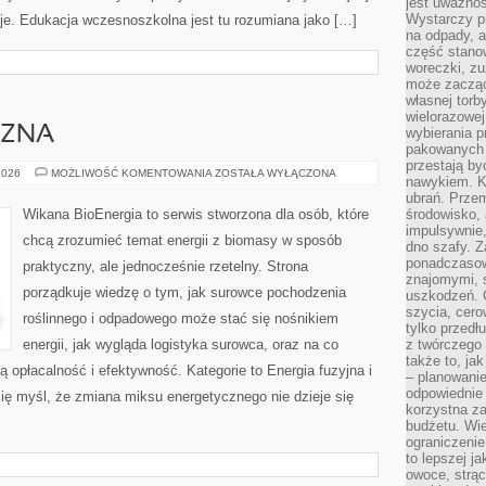
jest uważnoś
Wystarczy p
cje. Edukacja wczesnoszkolna jest tu rozumiana jako […]
na odpady, a
część stano
woreczki, zu
może zacząć
własnej torb
wielorazowej
CZNA
wybierania 
pakowanych 
przestają by
ENERGIA
2026
MOŻLIWOŚĆ KOMENTOWANIA
ZOSTAŁA WYŁĄCZONA
nawykiem. K
SŁONECZNA
ubrań. Prze
Wikana BioEnergia to serwis stworzona dla osób, które
środowisko,
impulsywnie,
chcą zrozumieć temat energii z biomasy w sposób
dno szafy. Z
ponadczasow
praktyczny, ale jednocześnie rzetelny. Strona
znajomymi, 
porządkuje wiedzę o tym, jak surowce pochodzenia
uszkodzeń. 
szycia, cero
roślinnego i odpadowego może stać się nośnikiem
tylko przedłu
energii, jak wygląda logistyka surowca, oraz na co
z twórczego
także to, ja
opłacalność i efektywność. Kategorie to Energia fuzyjna i
– planowanie
odpowiednie
 się myśl, że zmiana miksu energetycznego nie dzieje się
korzystna za
budżetu. Wie
ograniczenie
to lepszej j
owoce, strącz