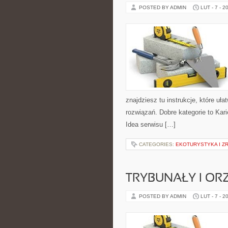
POSTED BY ADMIN
LUT - 7 - 2
znajdziesz tu instrukcje, które u
rozwiązań. Dobre kategorie to Kar
Idea serwisu […]
CATEGORIES:
EKOTURYSTYKA I 
TRYBUNAŁY I OR
POSTED BY ADMIN
LUT - 7 - 2