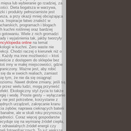
 mięsa lub wybieranie go rzadziej, za
akości. Dieta bogatsza w warzywa,
ki i produkty pełnoziarniste jest
sza, a przy okazji mniej obciążająca
ka. Inspiracje łatwo znaleźć w
charskich, programach i blogach
 kuchni roślinnej oraz bardziej
gotowaniu. Wiele z nich gromadzi
rady i wyjaśnienia tak, jakby tworzyły
ncyklopedia online
na temat
kologii w kuchni. Zero waste nie
ekcji. Chodzi raczej o kierunek niż o
. Każdy ma inne możliwości – ktoś
ieście z dostępem do sklepów bez
oś inny w małej miejscowości, gdzie
graniczony. Ważne jest, aby robić
k się da w swoich realiach, zamiast
ię tym, że nie da się osiągnąć
poziomu. Nawet drobne zmiany, jeśli są
 przez wielu ludzi, mogą przynieść
fekt. Ekologiczny styl życia to także
rgię i wodę. Proste gesty – wyłączanie
y nie jest potrzebne, korzystanie z
ędnych urządzeń, zakręcanie kranu
ia zębów, naprawa cieknących baterii
 banalne, ale w skali roku przynoszą
zędności. Coraz więcej gospodarstw
cyduje się na wymianę źródeł ciepła,
z odnawialnych źródeł energii czy
aneli fotowoltaicznych. To już większe