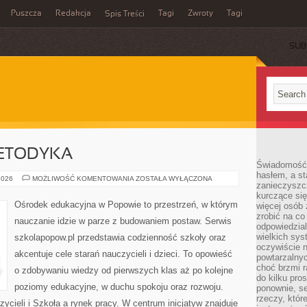
Puszcza
Redakcja
Tagi
Zwroty
Tagi
Spis Treści
SUB
METODYKA
Świadomość 
hasłem, a st
PEDAGOGIKA
2026
MOŻLIWOŚĆ KOMENTOWANIA
ZOSTAŁA WYŁĄCZONA
zanieczyszc
I
METODYKA
kurczące się
Ośrodek edukacyjna w Popowie to przestrzeń, w którym
więcej osób 
zrobić na co
nauczanie idzie w parze z budowaniem postaw. Serwis
odpowiedzial
wielkich sy
szkolapopow.pl przedstawia codzienność szkoły oraz
oczywiście n
akcentuje cele starań nauczycieli i dzieci. To opowieść
powtarzalnyc
choć brzmi r
o zdobywaniu wiedzy od pierwszych klas aż po kolejne
do kilku pro
poziomy edukacyjne, w duchu spokoju oraz rozwoju.
ponownie, se
rzeczy, któr
ycieli i Szkoła a rynek pracy. W centrum inicjatyw znajduje