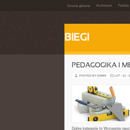
Archiwum
Polska
Strona główna
BIEGI
PEDAGOGIKA I 
POSTED BY ADMIN
LUT - 12 - 
Dobre kategorie to Wyzwania naucz