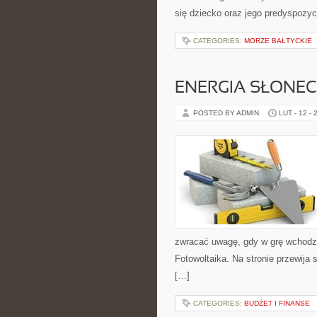
się dziecko oraz jego predyspozy
CATEGORIES:
MORZE BAŁTYCKIE
ENERGIA SŁONE
POSTED BY ADMIN
LUT - 12 - 
zwracać uwagę, gdy w grę wchodzą 
Fotowoltaika. Na stronie przewija
[…]
CATEGORIES:
BUDŻET I FINANSE