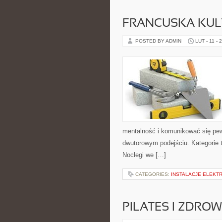
FRANCUSKA KULT
POSTED BY ADMIN
LUT - 11 - 
mentalność i komunikować się pewn
dwutorowym podejściu. Kategorie 
Noclegi we […]
CATEGORIES:
INSTALACJE ELEKTR
PILATES I ZDRO