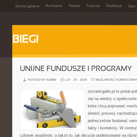
Archiwum
Polska
Puszcza
Redakcja
Strona główna
Spis 
BIEGI
UNIJNE FUNDUSZE I PROGRAMY
POSTED BY ADMIN
LUT - 25 - 2026
MOŻLIWOŚĆ KOMENTOWA
ryszard-galla.pl to portal p
się na wiedzy o społeczeńst
które chcą pojmować mecha
śledzić procesy zachodzące
jednocześnie budować samo
fakty i konteksty. W centru
członek wspólnoty, a także to, jak decyzje podejmowane na różn