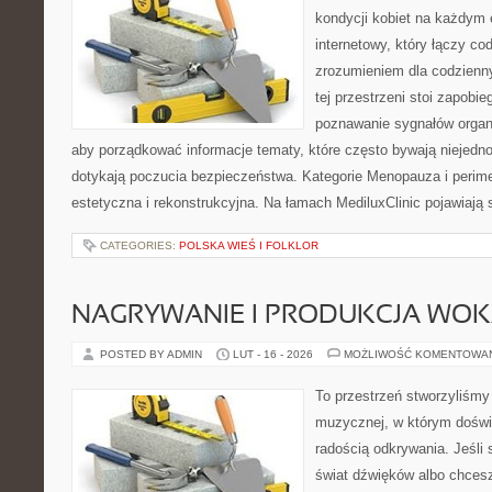
kondycji kobiet na każdym e
internetowy, który łączy c
zrozumieniem dla codzienn
tej przestrzeni stoi zapobi
poznawanie sygnałów organ
aby porządkować informacje tematy, które często bywają niejedn
dotykają poczucia bezpieczeństwa. Kategorie Menopauza i perim
estetyczna i rekonstrukcyjna. Na łamach MediluxClinic pojawiają 
CATEGORIES:
POLSKA WIEŚ I FOLKLOR
NAGRYWANIE I PRODUKCJA WO
POSTED BY ADMIN
LUT - 16 - 2026
MOŻLIWOŚĆ KOMENTOWA
To przestrzeń stworzyliśmy 
muzycznej, w którym doświ
radością odkrywania. Jeśli
świat dźwięków albo chcesz