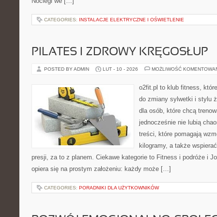
Noclegi we […]
CATEGORIES:
INSTALACJE ELEKTRYCZNE I OŚWIETLENIE
PILATES I ZDROWY KRĘGOSŁUP
POSTED BY ADMIN
LUT - 10 - 2026
MOŻLIWOŚĆ KOMENTOWA
o2fit.pl to klub fitness, któ
do zmiany sylwetki i stylu 
dla osób, które chcą trenow
jednocześnie nie lubią chao
treści, które pomagają wzmo
kilogramy, a także wspier
presji, za to z planem. Ciekawe kategorie to Fitness i podróże i Jog
opiera się na prostym założeniu: każdy może […]
CATEGORIES:
PORADNIKI DLA UŻYTKOWNIKÓW