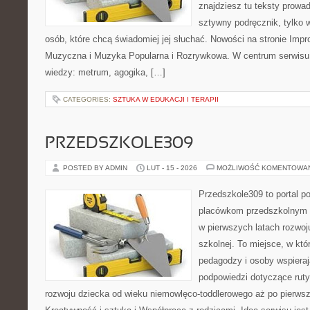
znajdziesz tu teksty prowad
sztywny podręcznik, tylko 
osób, które chcą świadomiej jej słuchać. Nowości na stronie Impr
Muzyczna i Muzyka Popularna i Rozrywkowa. W centrum serwis
wiedzy: metrum, agogika, […]
CATEGORIES:
SZTUKA W EDUKACJI I TERAPII
PRZEDSZKOLE309
POSTED BY ADMIN
LUT - 15 - 2026
MOŻLIWOŚĆ KOMENTOWA
Przedszkole309 to portal p
placówkom przedszkolnym o
w pierwszych latach rozwoj
szkolnej. To miejsce, w kt
pedagodzy i osoby wspieraj
podpowiedzi dotyczące rut
rozwoju dziecka od wieku niemowlęco-toddlerowego aż po pierwsz