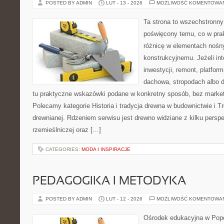
POSTED BY ADMIN
LUT - 13 - 2026
MOŻLIWOŚĆ KOMENTOWA
Ta strona to wszechstronny
poświęcony temu, co w prak
różnicę w elementach nośn
konstrukcyjnemu. Jeżeli int
inwestycji, remont, platfor
dachowa, stropodach albo de
tu praktyczne wskazówki podane w konkretny sposób, bez marke
Polecamy kategorie Historia i tradycja drewna w budownictwie i T
drewnianej. Rdzeniem serwisu jest drewno widziane z kilku perspe
rzemieślniczej oraz […]
CATEGORIES:
MODA I INSPIRACJE
PEDAGOGIKA I METODYKA
POSTED BY ADMIN
LUT - 12 - 2026
MOŻLIWOŚĆ KOMENTOWA
Ośrodek edukacyjna w Popo