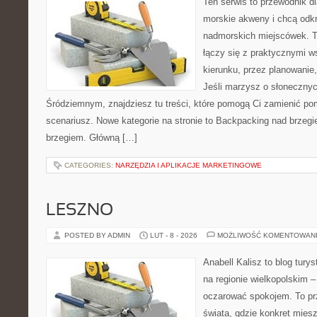
Ten serwis to przewodnik dl
morskie akweny i chcą odk
nadmorskich miejscówek. T
łączy się z praktycznymi 
kierunku, przez planowanie,
Jeśli marzysz o słoneczn
Śródziemnym, znajdziesz tu treści, które pomogą Ci zamienić p
scenariusz. Nowe kategorie na stronie to Backpacking nad brzeg
brzegiem. Główną […]
CATEGORIES:
NARZĘDZIA I APLIKACJE MARKETINGOWE
LESZNO
POSTED BY ADMIN
LUT - 8 - 2026
MOŻLIWOŚĆ KOMENTOWAN
Anabell Kalisz to blog tur
na regionie wielkopolskim – 
oczarować spokojem. To pr
świata, gdzie konkret mies