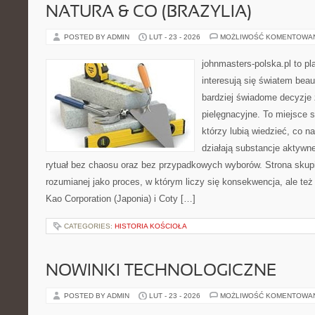
NATURA & CO (BRAZYLIA)
POSTED BY ADMIN
LUT - 23 - 2026
MOŻLIWOŚĆ KOMENTOWA
johnmasters-polska.pl to pl
interesują się światem bea
bardziej świadome decyzje
pielęgnacyjne. To miejsce 
którzy lubią wiedzieć, co na
działają substancje aktywn
rytuał bez chaosu oraz bez przypadkowych wyborów. Strona skupia
rozumianej jako proces, w którym liczy się konsekwencja, ale te
Kao Corporation (Japonia) i Coty […]
CATEGORIES:
HISTORIA KOŚCIOŁA
NOWINKI TECHNOLOGICZNE
POSTED BY ADMIN
LUT - 23 - 2026
MOŻLIWOŚĆ KOMENTOWA