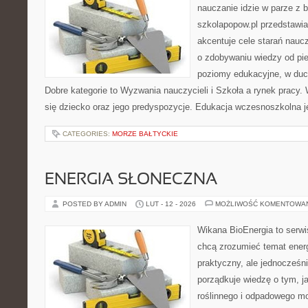
nauczanie idzie w parze z
szkolapopow.pl przedstawia
akcentuje cele starań naucz
o zdobywaniu wiedzy od pie
poziomy edukacyjne, w duc
Dobre kategorie to Wyzwania nauczycieli i Szkoła a rynek pracy. 
się dziecko oraz jego predyspozycje. Edukacja wczesnoszkolna j
CATEGORIES:
MORZE BAŁTYCKIE
ENERGIA SŁONECZNA
POSTED BY ADMIN
LUT - 12 - 2026
MOŻLIWOŚĆ KOMENTOWA
Wikana BioEnergia to serwi
chcą zrozumieć temat ener
praktyczny, ale jednocześni
porządkuje wiedzę o tym, 
roślinnego i odpadowego mo