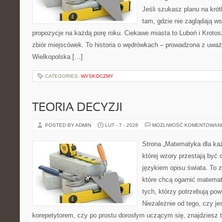
Jeśli szukasz planu na kró
tam, gdzie nie zaglądają ws
propozycje na każdą porę roku. Ciekawe miasta to Luboń i Krotosz
zbiór miejscówek. To historia o wędrówkach – prowadzona z uważ
Wielkopolska […]
CATEGORIES:
WYSKOCZMY
TEORIA DECYZJI
POSTED BY ADMIN
LUT - 7 - 2026
MOŻLIWOŚĆ KOMENTOWAN
Strona „Matematyka dla każ
której wzory przestają być 
językiem opisu świata. To z
które chcą ogarnić matemat
tych, którzy potrzebują pow
Niezależnie od tego, czy j
korepetytorem, czy po prostu dorosłym uczącym się, znajdziesz t