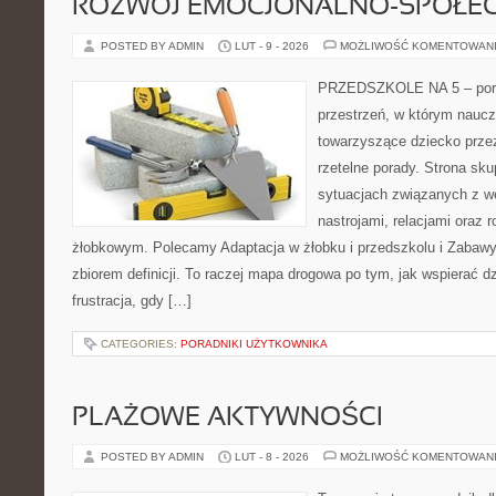
ROZWÓJ EMOCJONALNO-SPOŁE
POSTED BY ADMIN
LUT - 9 - 2026
MOŻLIWOŚĆ KOMENTOWAN
PRZEDSZKOLE NA 5 – porta
przestrzeń, w którym naucz
towarzyszące dziecko prze
rzetelne porady. Strona sku
sytuacjach związanych z w
nastrojami, relacjami oraz
żłobkowym. Polecamy Adaptacja w żłobku i przedszkolu i Zabawy 
zbiorem definicji. To raczej mapa drogowa po tym, jak wspierać dz
frustracja, gdy […]
CATEGORIES:
PORADNIKI UŻYTKOWNIKA
PLAŻOWE AKTYWNOŚCI
POSTED BY ADMIN
LUT - 8 - 2026
MOŻLIWOŚĆ KOMENTOWAN