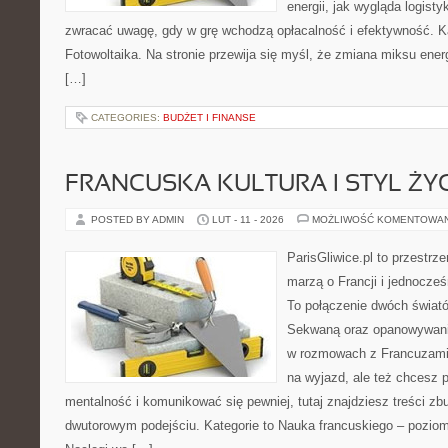
energii, jak wygląda logist
zwracać uwagę, gdy w grę wchodzą opłacalność i efektywność. Kat
Fotowoltaika. Na stronie przewija się myśl, że zmiana miksu ener
[…]
CATEGORIES:
BUDŻET I FINANSE
FRANCUSKA KULTURA I STYL ŻY
POSTED BY ADMIN
LUT - 11 - 2026
MOŻLIWOŚĆ KOMENTOWA
ParisGliwice.pl to przestrz
marzą o Francji i jednocześn
To połączenie dwóch świató
Sekwaną oraz opanowywania 
w rozmowach z Francuzami
na wyjazd, ale też chcesz 
mentalność i komunikować się pewniej, tutaj znajdziesz treści z
dwutorowym podejściu. Kategorie to Nauka francuskiego – poziom