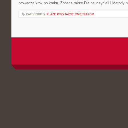
prowadzą krok po kroku. Zobacz także Dla nauczycieli i Metody 
CATEGORIES:
PLAŻE PRZYJAZNE ZWIERZAKOM