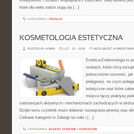
Kreatywność i sztuka i Współpraca z rodzicami. Ideą serwisu jes
które dla wielu rodzin stają się […]
CATEGORIES:
FRANCJA
KOSMETOLOGIA ESTETYCZNA
POSTED BY ADMIN
LUT - 15 - 2026
MOŻLIWOŚĆ KOMENTOWA
Estetica-Endermologia to p
osobach, które chcą rozsąd
jednocześnie rozumieć, jak 
pielęgnacji, na czym poleg
estetyczne oraz które zabi
miejsce łączy praktykę pie
substancjach aktywnych i mechanizmach zachodzących w skórze,
Dzięki temu czytelnik może dobierać rozwiązania pewniej oraz eli
Ciekawe kategorie to Zabiegi na ciało i […]
CATEGORIES:
BASENY DOMOWE I OGRODOWE