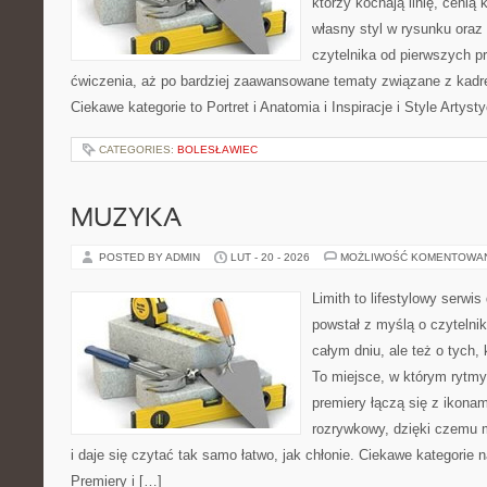
którzy kochają linię, cenią
własny styl w rysunku oraz
czytelnika od pierwszych pr
ćwiczenia, aż po bardziej zaawansowane tematy związane z kad
Ciekawe kategorie to Portret i Anatomia i Inspiracje i Style Artys
CATEGORIES:
BOLESŁAWIEC
MUZYKA
POSTED BY ADMIN
LUT - 20 - 2026
MOŻLIWOŚĆ KOMENTOWA
Limith to lifestylowy serwi
powstał z myślą o czytelni
całym dniu, ale też o tych,
To miejsce, w którym rytmy 
premiery łączą się z ikona
rozrywkowy, dzięki czemu m
i daje się czytać tak samo łatwo, jak chłonie. Ciekawe kategorie n
Premiery i […]