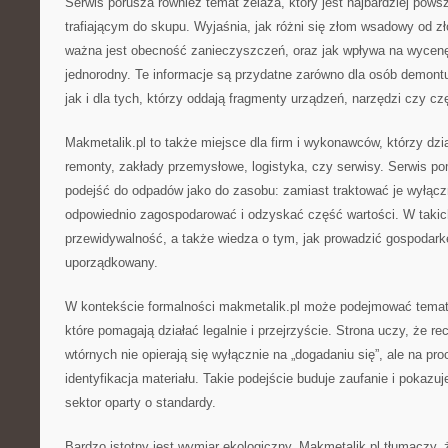
Serwis porusza również temat żelaza, który jest najbardziej po
trafiającym do skupu. Wyjaśnia, jak różni się złom wsadowy od z
ważna jest obecność zanieczyszczeń, oraz jak wpływa na wycenę 
jednorodny. Te informacje są przydatne zarówno dla osób demontu
jak i dla tych, którzy oddają fragmenty urządzeń, narzędzi czy 
Makmetalik.pl to także miejsce dla firm i wykonawców, którzy dzia
remonty, zakłady przemysłowe, logistyka, czy serwisy. Serwis 
podejść do odpadów jako do zasobu: zamiast traktować je wyłącz
odpowiednio zagospodarować i odzyskać część wartości. W takic
przewidywalność, a także wiedza o tym, jak prowadzić gospodar
uporządkowany.
W kontekście formalności makmetalik.pl może podejmować temat
które pomagają działać legalnie i przejrzyście. Strona uczy, że r
wtórnych nie opierają się wyłącznie na „dogadaniu się”, ale na pr
identyfikacja materiału. Takie podejście buduje zaufanie i pokazuj
sektor oparty o standardy.
Bardzo istotny jest wymiar ekologiczny. Makmetalik.pl tłumaczy,