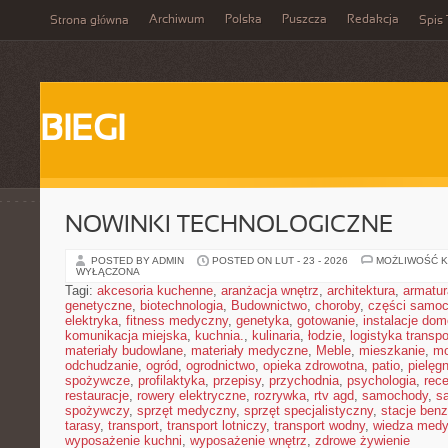
Archiwum
Polska
Puszcza
Redakcja
Strona główna
Spis 
BIEGI
NOWINKI TECHNOLOGICZNE
POSTED BY ADMIN
POSTED ON LUT - 23 - 2026
MOŻLIWOŚĆ 
WYŁĄCZONA
Tagi:
akcesoria kuchenne
,
aranżacja wnętrz
,
architektura
,
armatur
genetyczne
,
biotechnologia
,
Budownictwo
,
choroby
,
części samo
elektryka
,
fitness medyczny
,
genetyka
,
gotowanie
,
instalacje do
komunikacja miejska
,
kuchnia.
,
kulinaria
,
łodzie
,
logistyka transpo
materiały budowlane
,
materiały medyczne
,
Meble
,
mieszkanie
,
mo
odchudzanie
,
ogród
,
ogrodnictwo
,
opieka zdrowotna
,
patio
,
pielęgn
spożywcze
,
profilaktyka
,
przepisy
,
przychodnia
,
psychologia
,
rece
restauracje
,
rowery elektryczne
,
rozrywka
,
rtv agd
,
samochody
,
s
spożywczy
,
sprzęt medyczny
,
sprzęt specjalistyczny
,
stacje ben
tarasy
,
transport
,
transport lotniczy
,
transport wodny
,
wiedza med
wyposażenie kuchni
,
wyposażenie wnętrz
,
zdrowe żywienie