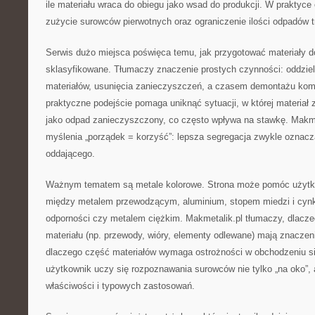
ile materiału wraca do obiegu jako wsad do produkcji. W praktyce
zużycie surowców pierwotnych oraz ograniczenie ilości odpadów t
Serwis dużo miejsca poświęca temu, jak przygotować materiały do
sklasyfikowane. Tłumaczy znaczenie prostych czynności: oddziel
materiałów, usunięcia zanieczyszczeń, a czasem demontażu ko
praktyczne podejście pomaga uniknąć sytuacji, w której materiał 
jako odpad zanieczyszczony, co często wpływa na stawkę. Makme
myślenia „porządek = korzyść”: lepsza segregacja zwykle oznacza
oddającego.
Ważnym tematem są metale kolorowe. Strona może pomóc użytko
między metalem przewodzącym, aluminium, stopem miedzi i cynk
odporności czy metalem ciężkim. Makmetalik.pl tłumaczy, dlacze
materiału (np. przewody, wióry, elementy odlewane) mają znaczenie
dlaczego część materiałów wymaga ostrożności w obchodzeniu si
użytkownik uczy się rozpoznawania surowców nie tylko „na oko”, 
właściwości i typowych zastosowań.