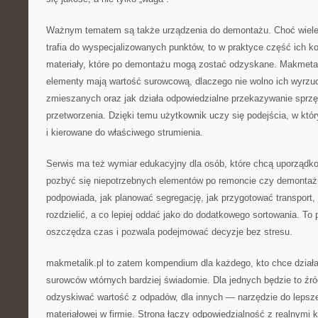
Ważnym tematem są także urządzenia do demontażu. Choć wiele
trafia do wyspecjalizowanych punktów, to w praktyce część ich 
materiały, które po demontażu mogą zostać odzyskane. Makmetal
elementy mają wartość surowcową, dlaczego nie wolno ich wyrz
zmieszanych oraz jak działa odpowiedzialne przekazywanie sprzę
przetworzenia. Dzięki temu użytkownik uczy się podejścia, w kt
i kierowane do właściwego strumienia.
Serwis ma też wymiar edukacyjny dla osób, które chcą uporządko
pozbyć się niepotrzebnych elementów po remoncie czy demontaż
podpowiada, jak planować segregację, jak przygotować transport, 
rozdzielić, a co lepiej oddać jako do dodatkowego sortowania. To
oszczędza czas i pozwala podejmować decyzje bez stresu.
makmetalik.pl to zatem kompendium dla każdego, kto chce działa
surowców wtórnych bardziej świadomie. Dla jednych będzie to źró
odzyskiwać wartość z odpadów, dla innych — narzędzie do lepszej
materiałowej w firmie. Strona łączy odpowiedzialność z realnymi 