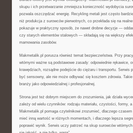
skupu i ich przetwarzanie zmniejsza konieczność wydobycia suro
pozwala oszczędzać energię. Recykling metali jest często bardzi
niż produkcja z surowców pierwotnych, co przekłada się na realne
pokazuje w praktyczny sposób, że nawet drobne decyzje — odda
czy starych elementów stalowych — składają się na większy efek
marnowania zasobów.
Makmetalik.pl porusza również temat bezpieczeństwa. Przy pracy
wtórnymi ważne są podstawowe zasady: odpowiednie rękawice, os
krawędziach, rozsądne podejście do ciężaru i transportu. Serwis 
być sensowny, ale nie może odbywać się kosztem zdrowia. Takie
branży jako odpowiedzialnej i profesjonalnej.
Strona jest też dobrym miejscem do zrozumienia, jak działa wyce
zależy od wielu czynników: rodzaju materiału, czystości, formy, a
Makmetalik.pl pomaga czytelnikowi zrozumieć, dlaczego czasem
mieć inną wartość w różnych momentach, i dlaczego lepsza segre
poprawić wynik. Serwis uczy patrzeć na skup surowców wtórnych 
się jakość, a nie tylko „waga”.