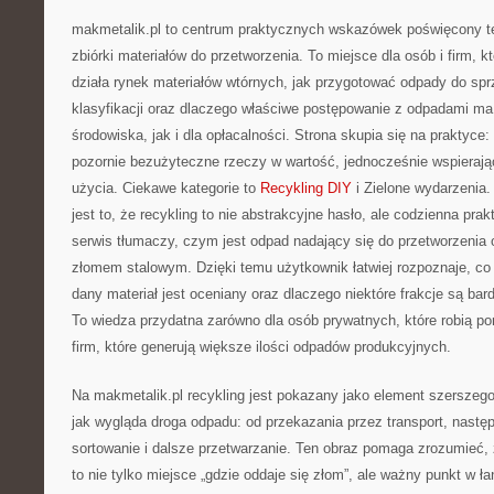
makmetalik.pl to centrum praktycznych wskazówek poświęcony 
zbiórki materiałów do przetworzenia. To miejsce dla osób i firm, kt
działa rynek materiałów wtórnych, jak przygotować odpady do spr
klasyfikacji oraz dlaczego właściwe postępowanie z odpadami ma
środowiska, jak i dla opłacalności. Strona skupia się na praktyce:
pozornie bezużyteczne rzeczy w wartość, jednocześnie wspiera
użycia. Ciekawe kategorie to
Recykling DIY
i Zielone wydarzenia.
jest to, że recykling to nie abstrakcyjne hasło, ale codzienna pra
serwis tłumaczy, czym jest odpad nadający się do przetworzenia 
złomem stalowym. Dzięki temu użytkownik łatwiej rozpoznaje, c
dany materiał jest oceniany oraz dlaczego niektóre frakcje są bar
To wiedza przydatna zarówno dla osób prywatnych, które robią por
firm, które generują większe ilości odpadów produkcyjnych.
Na makmetalik.pl recykling jest pokazany jako element szerszeg
jak wygląda droga odpadu: od przekazania przez transport, nastę
sortowanie i dalsze przetwarzanie. Ten obraz pomaga zrozumieć
to nie tylko miejsce „gdzie oddaje się złom”, ale ważny punkt w ł